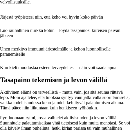
velvollisuuksille.
Järjestä työpisteesi niin, että keho voi hyvin koko päivän
Luo rauhallinen nurkka kotiin – löydä tasapainosi kiireisen päivän
jälkeen
Unen merkitys immuunijärjestelmälle ja kehon luonnolliselle
paranemiselle
Kun kieli muodostaa esteen terveydellesi – näin voit saada apua
Tasapaino tekemisen ja levon välillä
Aktiivinen elämä on terveellistä – mutta vain, jos sitä seuraa riittävä
lepo. Moni ajattelee, että tuloksia syntyy vain jatkuvalla suorittamisella,
vaikka todellisuudessa keho ja mieli kehittyvät palautumisen aikana.
Tämä pätee niin liikuntaan kuin henkiseen työhönkin.
Pyri luomaan rytmi, jossa vaihtelet aktiivisuuden ja levon välillä.
Suunnittele palautumisaikaa yhtä tietoisesti kuin muita menojasi. Se voi
olla kävely ilman puhelinta, hetki kirjan parissa tai vain rauhallinen