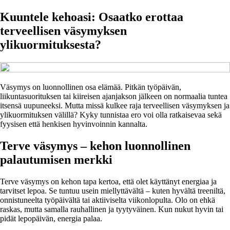
Kuuntele kehoasi: Osaatko erottaa
terveellisen väsymyksen
ylikuormituksesta?
Väsymys on luonnollinen osa elämää. Pitkän työpäivän,
liikuntasuorituksen tai kiireisen ajanjakson jälkeen on normaalia tuntea
itsensä uupuneeksi. Mutta missä kulkee raja terveellisen väsymyksen ja
ylikuormituksen välillä? Kyky tunnistaa ero voi olla ratkaisevaa sekä
fyysisen että henkisen hyvinvoinnin kannalta.
Terve väsymys – kehon luonnollinen
palautumisen merkki
Terve väsymys on kehon tapa kertoa, että olet käyttänyt energiaa ja
tarvitset lepoa. Se tuntuu usein miellyttävältä – kuten hyvältä treeniltä,
onnistuneelta työpäivältä tai aktiiviselta viikonlopulta. Olo on ehkä
raskas, mutta samalla rauhallinen ja tyytyväinen. Kun nukut hyvin tai
pidät lepopäivän, energia palaa.