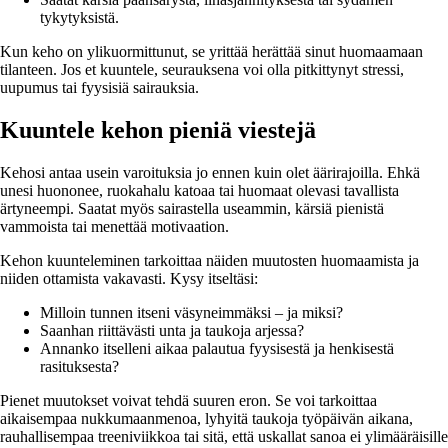
tykytyksistä.
Kun keho on ylikuormittunut, se yrittää herättää sinut huomaamaan
tilanteen. Jos et kuuntele, seurauksena voi olla pitkittynyt stressi,
uupumus tai fyysisiä sairauksia.
Kuuntele kehon pieniä viestejä
Kehosi antaa usein varoituksia jo ennen kuin olet äärirajoilla. Ehkä
unesi huononee, ruokahalu katoaa tai huomaat olevasi tavallista
ärtyneempi. Saatat myös sairastella useammin, kärsiä pienistä
vammoista tai menettää motivaation.
Kehon kuunteleminen tarkoittaa näiden muutosten huomaamista ja
niiden ottamista vakavasti. Kysy itseltäsi:
Milloin tunnen itseni väsyneimmäksi – ja miksi?
Saanhan riittävästi unta ja taukoja arjessa?
Annanko itselleni aikaa palautua fyysisestä ja henkisestä
rasituksesta?
Pienet muutokset voivat tehdä suuren eron. Se voi tarkoittaa
aikaisempaa nukkumaanmenoa, lyhyitä taukoja työpäivän aikana,
rauhallisempaa treeniviikkoa tai sitä, että uskallat sanoa ei ylimääräisille