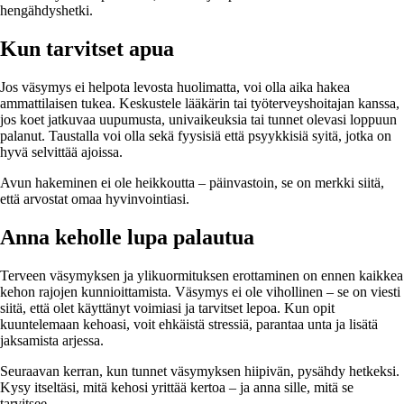
hengähdyshetki.
Kun tarvitset apua
Jos väsymys ei helpota levosta huolimatta, voi olla aika hakea
ammattilaisen tukea. Keskustele lääkärin tai työterveyshoitajan kanssa,
jos koet jatkuvaa uupumusta, univaikeuksia tai tunnet olevasi loppuun
palanut. Taustalla voi olla sekä fyysisiä että psyykkisiä syitä, jotka on
hyvä selvittää ajoissa.
Avun hakeminen ei ole heikkoutta – päinvastoin, se on merkki siitä,
että arvostat omaa hyvinvointiasi.
Anna keholle lupa palautua
Terveen väsymyksen ja ylikuormituksen erottaminen on ennen kaikkea
kehon rajojen kunnioittamista. Väsymys ei ole vihollinen – se on viesti
siitä, että olet käyttänyt voimiasi ja tarvitset lepoa. Kun opit
kuuntelemaan kehoasi, voit ehkäistä stressiä, parantaa unta ja lisätä
jaksamista arjessa.
Seuraavan kerran, kun tunnet väsymyksen hiipivän, pysähdy hetkeksi.
Kysy itseltäsi, mitä kehosi yrittää kertoa – ja anna sille, mitä se
tarvitsee.