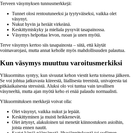
Terveen väsymyksen tunnusmerkkejä:
Tunnet olosi rentoutuneeksi ja tyytyväiseksi, vaikka olet
väsynyt.
Nukut hyvin ja heräät virkeänä.
Keskittymiskyky ja mieliala pysyvät tasapainossa.
Väsymys helpottaa levon, ruoan ja unen myötä.
Terve väsymys kertoo siis tasapainosta – siitä, että käytät
voimavarojasi, mutta annat keholle myös mahdollisuuden palautua.
Kun väsymys muuttuu varoitusmerkiksi
Ylikuormitus syntyy, kun sivuutat kehon viestit kerta toisensa jälkeen.
Se voi johtua jatkuvasta kiireestä, liiallisesta treenistä, univajeesta tai
pitkäaikaisesta stressistä. Aluksi olo voi tuntua vain tavallisen
väsyneeltä, mutta ajan myötä keho ei enää palaudu normaalisti.
Ylikuormituksen merkkejä voivat olla:
Olet väsynyt, vaikka nukut ja lepäät.
Keskittyminen ja muisti heikkenevät.
Olet ärtynyt, alakuloinen tai menetät kiinnostuksen asioihin,
joista ennen nautit.
Saatat kärsiä päänsärystä, lihasjännityksestä tai sydämen