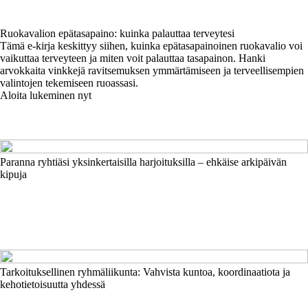
Ruokavalion epätasapaino: kuinka palauttaa terveytesi
Tämä e-kirja keskittyy siihen, kuinka epätasapainoinen ruokavalio voi
vaikuttaa terveyteen ja miten voit palauttaa tasapainon. Hanki
arvokkaita vinkkejä ravitsemuksen ymmärtämiseen ja terveellisempien
valintojen tekemiseen ruoassasi.
Aloita lukeminen nyt
Paranna ryhtiäsi yksinkertaisilla harjoituksilla – ehkäise arkipäivän
kipuja
Tarkoituksellinen ryhmäliikunta: Vahvista kuntoa, koordinaatiota ja
kehotietoisuutta yhdessä