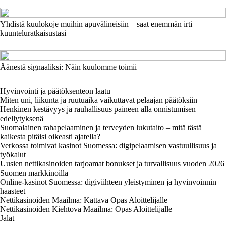
Yhdistä kuulokoje muihin apuvälineisiin – saat enemmän irti
kuunteluratkaisustasi
Äänestä signaaliksi: Näin kuulomme toimii
Hyvinvointi ja päätöksenteon laatu
Miten uni, liikunta ja ruutuaika vaikuttavat pelaajan päätöksiin
Henkinen kestävyys ja rauhallisuus paineen alla onnistumisen
edellytyksenä
Suomalainen rahapelaaminen ja terveyden lukutaito – mitä tästä
kaikesta pitäisi oikeasti ajatella?
Verkossa toimivat kasinot Suomessa: digipelaamisen vastuullisuus ja
työkalut
Uusien nettikasinoiden tarjoamat bonukset ja turvallisuus vuoden 2026
Suomen markkinoilla
Online-kasinot Suomessa: digiviihteen yleistyminen ja hyvinvoinnin
haasteet
Nettikasinoiden Maailma: Kattava Opas Aloittelijalle
Nettikasinoiden Kiehtova Maailma: Opas Aloittelijalle
Jalat