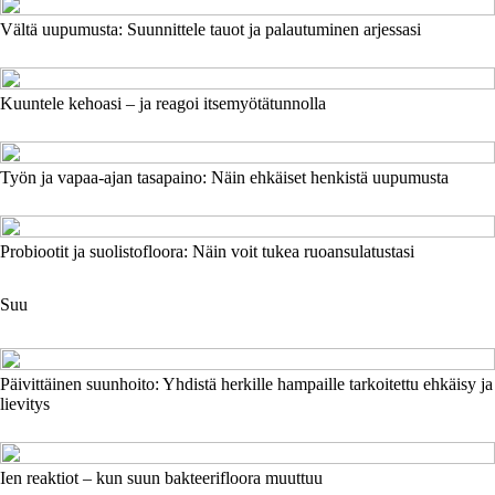
Vältä uupumusta: Suunnittele tauot ja palautuminen arjessasi
Kuuntele kehoasi – ja reagoi itsemyötätunnolla
Työn ja vapaa-ajan tasapaino: Näin ehkäiset henkistä uupumusta
Probiootit ja suolistofloora: Näin voit tukea ruoansulatustasi
Suu
Päivittäinen suunhoito: Yhdistä herkille hampaille tarkoitettu ehkäisy ja
lievitys
Ien reaktiot – kun suun bakteerifloora muuttuu