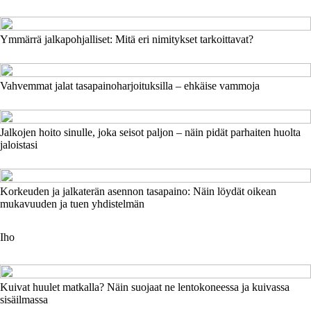
Ymmärrä jalkapohjalliset: Mitä eri nimitykset tarkoittavat?
Vahvemmat jalat tasapainoharjoituksilla – ehkäise vammoja
Jalkojen hoito sinulle, joka seisot paljon – näin pidät parhaiten huolta
jaloistasi
Korkeuden ja jalkaterän asennon tasapaino: Näin löydät oikean
mukavuuden ja tuen yhdistelmän
Iho
Kuivat huulet matkalla? Näin suojaat ne lentokoneessa ja kuivassa
sisäilmassa