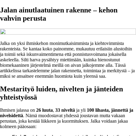
Jalan ainutlaatuinen rakenne – kehon
vahvin perusta
Jalka on yksi ihmiskehon monimutkaisimmista ja kiehtovimmista
rakenteista. Se kantaa koko painomme, mukautuu erilaisiin alustoihin
ja toimii sekä iskunvaimentimena että ponnistusvoimana jokaisella
askeleella. Silti harva pysähtyy miettimään, kuinka hienostunut
biomekaaninen järjestelmä meillä on aivan jalkojemme alla. Tässä
artikkelissa tarkastelemme jalan rakennetta, toimintaa ja merkitystä – ja
miksi se ansaitsee enemmän huomiota kuin yleensä saa.
Mestarityö luiden, nivelten ja jänteiden
yhteistyössä
Ihmisen jalassa on
26 luuta
,
33 niveltä
ja yli
100 lihasta, jännettä ja
nivelsidettä
. Nämä muodostavat yhdessä joustavan mutta vakaan
perustan, joka kestää liikkeen ja kuormituksen. Jalka voidaan jakaa
kolmeen pääosaan: