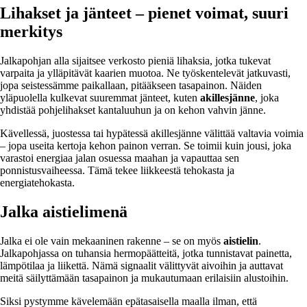
Lihakset ja jänteet – pienet voimat, suuri
merkitys
Jalkapohjan alla sijaitsee verkosto pieniä lihaksia, jotka tukevat
varpaita ja ylläpitävät kaarien muotoa. Ne työskentelevät jatkuvasti,
jopa seistessämme paikallaan, pitääkseen tasapainon. Näiden
yläpuolella kulkevat suuremmat jänteet, kuten
akillesjänne
, joka
yhdistää pohjelihakset kantaluuhun ja on kehon vahvin jänne.
Kävellessä, juostessa tai hypätessä akillesjänne välittää valtavia voimia
– jopa useita kertoja kehon painon verran. Se toimii kuin jousi, joka
varastoi energiaa jalan osuessa maahan ja vapauttaa sen
ponnistusvaiheessa. Tämä tekee liikkeestä tehokasta ja
energiatehokasta.
Jalka aistielimenä
Jalka ei ole vain mekaaninen rakenne – se on myös
aistielin
.
Jalkapohjassa on tuhansia hermopäätteitä, jotka tunnistavat painetta,
lämpötilaa ja liikettä. Nämä signaalit välittyvät aivoihin ja auttavat
meitä säilyttämään tasapainon ja mukautumaan erilaisiin alustoihin.
Siksi pystymme kävelemään epätasaisella maalla ilman, että