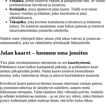
Etujalka
, johon kuuluvat varpaat ja jalkapöydän luut. Se vastaa
ponnistuksesta kävellessä ja juostessa.
Keskijalka
, jossa sijaitsevat jalan kaaret. Täällä ovat muun
muassa veneluu ja kiilaluut, jotka muodostavat jalan
pitkittäiskaaren.
Takajalka
, joka koostuu kantaluusta (calcaneus) ja telaluusta
(talus). Ne kantavat suurimman osan kehon painosta ja toimivat
iskunvaimentimina jokaisella askeleella.
Näiden osien yhteispeli tekee jalasta yhtä aikaa vahvan ja joustavan –
ominaisuuden, joka on välttämätön tehokkaalle liikkumiselle.
Jalan kaaret – luonnon oma jousitus
Yksi jalan nerokkaimmista rakenteista on sen
kaarisysteemi
.
Pitkittäinen kaari kulkee kantapäästä päkiään, ja poikittainen kaari
ulottuu jalkapöydän poikki. Nämä kaaret toimivat luonnollisina
jousina, jotka vaimentavat iskuja ja jakavat kuormituksen tasaisesti.
Kävellessä kaaret painuvat hieman kasaan ottaessaan vastaan painon,
ja ponnistusvaiheessa ne jännittyvät uudelleen, auttaen meitä
liikkumaan eteenpäin. Tämä elastinen liike vähentää polviin, lonkkiin
ja selkään kohdistuvaa rasitusta – ja on yksi syy siihen, miksi ihminen
pystyy kulkemaan pitkiä matkoja ilman, että keho kuluu liikaa.