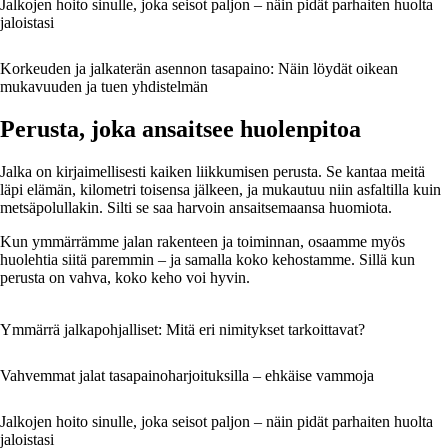
Jalkojen hoito sinulle, joka seisot paljon – näin pidät parhaiten huolta
jaloistasi
Korkeuden ja jalkaterän asennon tasapaino: Näin löydät oikean
mukavuuden ja tuen yhdistelmän
Perusta, joka ansaitsee huolenpitoa
Jalka on kirjaimellisesti kaiken liikkumisen perusta. Se kantaa meitä
läpi elämän, kilometri toisensa jälkeen, ja mukautuu niin asfaltilla kuin
metsäpolullakin. Silti se saa harvoin ansaitsemaansa huomiota.
Kun ymmärrämme jalan rakenteen ja toiminnan, osaamme myös
huolehtia siitä paremmin – ja samalla koko kehostamme. Sillä kun
perusta on vahva, koko keho voi hyvin.
Ymmärrä jalkapohjalliset: Mitä eri nimitykset tarkoittavat?
Vahvemmat jalat tasapainoharjoituksilla – ehkäise vammoja
Jalkojen hoito sinulle, joka seisot paljon – näin pidät parhaiten huolta
jaloistasi