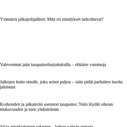
Ymmärrä jalkapohjalliset: Mitä eri nimitykset tarkoittavat?
Vahvemmat jalat tasapainoharjoituksilla – ehkäise vammoja
Jalkojen hoito sinulle, joka seisot paljon – näin pidät parhaiten huolta
jaloistasi
Korkeuden ja jalkaterän asennon tasapaino: Näin löydät oikean
mukavuuden ja tuen yhdistelmän
Jalan ainutlaatuinen rakenne – kehon vahvin perusta