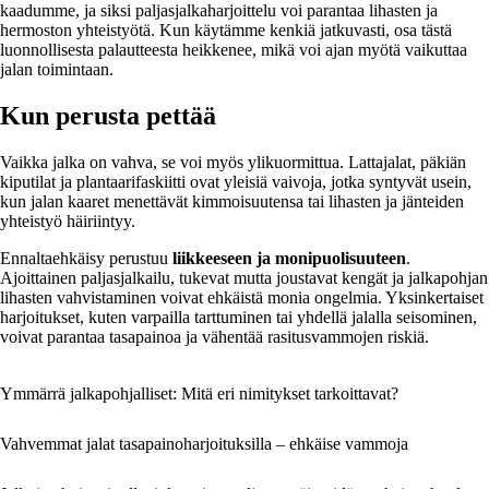
kaadumme, ja siksi paljasjalkaharjoittelu voi parantaa lihasten ja
hermoston yhteistyötä. Kun käytämme kenkiä jatkuvasti, osa tästä
luonnollisesta palautteesta heikkenee, mikä voi ajan myötä vaikuttaa
jalan toimintaan.
Kun perusta pettää
Vaikka jalka on vahva, se voi myös ylikuormittua. Lattajalat, päkiän
kiputilat ja plantaarifaskiitti ovat yleisiä vaivoja, jotka syntyvät usein,
kun jalan kaaret menettävät kimmoisuutensa tai lihasten ja jänteiden
yhteistyö häiriintyy.
Ennaltaehkäisy perustuu
liikkeeseen ja monipuolisuuteen
.
Ajoittainen paljasjalkailu, tukevat mutta joustavat kengät ja jalkapohjan
lihasten vahvistaminen voivat ehkäistä monia ongelmia. Yksinkertaiset
harjoitukset, kuten varpailla tarttuminen tai yhdellä jalalla seisominen,
voivat parantaa tasapainoa ja vähentää rasitusvammojen riskiä.
Ymmärrä jalkapohjalliset: Mitä eri nimitykset tarkoittavat?
Vahvemmat jalat tasapainoharjoituksilla – ehkäise vammoja