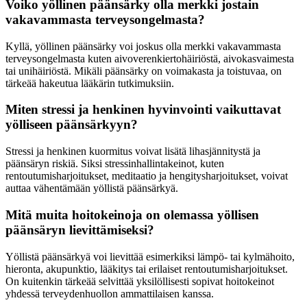
Voiko yöllinen päänsärky olla merkki jostain
vakavammasta terveysongelmasta?
Kyllä, yöllinen päänsärky voi joskus olla merkki vakavammasta
terveysongelmasta kuten aivoverenkiertohäiriöstä, aivokasvaimesta
tai unihäiriöstä. Mikäli päänsärky on voimakasta ja toistuvaa, on
tärkeää hakeutua lääkärin tutkimuksiin.
Miten stressi ja henkinen hyvinvointi vaikuttavat
yölliseen päänsärkyyn?
Stressi ja henkinen kuormitus voivat lisätä lihasjännitystä ja
päänsäryn riskiä. Siksi stressinhallintakeinot, kuten
rentoutumisharjoitukset, meditaatio ja hengitysharjoitukset, voivat
auttaa vähentämään yöllistä päänsärkyä.
Mitä muita hoitokeinoja on olemassa yöllisen
päänsäryn lievittämiseksi?
Yöllistä päänsärkyä voi lievittää esimerkiksi lämpö- tai kylmähoito,
hieronta, akupunktio, lääkitys tai erilaiset rentoutumisharjoitukset.
On kuitenkin tärkeää selvittää yksilöllisesti sopivat hoitokeinot
yhdessä terveydenhuollon ammattilaisen kanssa.