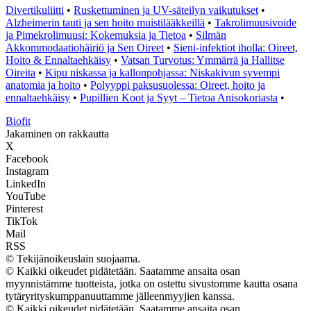
Divertikuliitti
•
Ruskettuminen ja UV-säteilyn vaikutukset
•
Alzheimerin tauti ja sen hoito muistilääkkeillä
•
Takrolimuusivoide
ja Pimekrolimuusi: Kokemuksia ja Tietoa
•
Silmän
Akkommodaatiohäiriö ja Sen Oireet
•
Sieni-infektiot iholla: Oireet,
Hoito & Ennaltaehkäisy
•
Vatsan Turvotus: Ymmärrä ja Hallitse
Oireita
•
Kipu niskassa ja kallonpohjassa: Niskakivun syvempi
anatomia ja hoito
•
Polyyppi paksusuolessa: Oireet, hoito ja
ennaltaehkäisy
•
Pupillien Koot ja Syyt – Tietoa Anisokoriasta
•
Biofit
Jakaminen on rakkautta
X
Facebook
Instagram
LinkedIn
YouTube
Pinterest
TikTok
Mail
RSS
© Tekijänoikeuslain suojaama.
© Kaikki oikeudet pidätetään. Saatamme ansaita osan
myynnistämme tuotteista, jotka on ostettu sivustomme kautta osana
tytäryrityskumppanuuttamme jälleenmyyjien kanssa.
© Kaikki oikeudet pidätetään. Saatamme ansaita osan