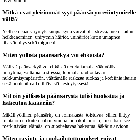
hyvinvointiin.
Mitkä ovat yleisimmät syyt päänsäryn esiintymiselle
yöllä?
Yöllisen päänsäryn yleisimpiä syitä voivat olla stressi, unen laadun
heikkeneminen, unirytmin häiriöt, unihäiriöt kuten uniapnea,
lihasjännitys sekä migreeni.
Miten yöllistä päänsärkyä voi ehkäistä?
Yöllistä päänsärkyä voi ehkäistä noudattamalla säännöllistä
unirytmiä, välttämällä stressiä, luomalla rauhoittavan
nukkumisympäristön, välttämällä raskasta ruokaa ja kofeiinia iltaisin
sekä huolehtimalla riittävästä nesteytyksestä.
Milloin yöllisestä päänsärystä tulisi huolestua ja
hakeutua lääkäriin?
Mikäli yöllinen päänsärky on voimakasta, toistuvaa, siihen liittyy
muita oireita kuten pahoinvointia tai näköhäiriöitä, tai se häiritsee
merkittävästi elämää, on suositeltavaa hakeutua lääkärin arvioon.
Miten ravinto ja ruokailutottumukset voivat