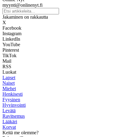
myynti@onlinenyt.fi
Jakaminen on rakkautta
X
Facebook
Instagram
LinkedIn
YouTube
Pinterest
TikTok
Mail
RSS
Luokat
Lapset
Naiset
Miehet
Henkisesti
Fyysinen
Hyvinvointi
Levätä
Ravitsemus
Lääkäri
Korvat
Keitä me olemme?