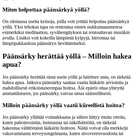
Miten helpottaa päänsärkyä yöllä?
On olemassa useita keinoja, joilla voit yrittää helpottaa päänsärkyä
yöllä. Yksi tehokas tapa on rentoutua ennen nukkumaanmenoa
esimerkiksi meditaation, syvähengityksen tai rentouttavan musiikin
avulla. Lisäksi voit kokeilla lämpimiä kylpyjä, hierontaa tai
lämpöpakkauksia päänsäryn lievittämiseksi.
Päänsärky herättää yöllä – Milloin hakea
apua?
Jos päänsärky herättää sinut usein yöllä ja häiritsee unta, on tärkeää
hakea apua. Jatkuva päänsärky saattaa vaatia lääkärin arviointia ja
mahdollisesti erikoistuneempaa hoitoa. Älä epäröi ottaa yhteyttä
ammattilaiseen, jos päänsärky vaivaa sinua säännöllisesti.
Milloin päänsärky yöllä vaatii kiireellistä hoitoa?
Jos päänsärky yllättää voimakkaana ja siihen liittyy muita oireita,
kuten pahoinvointia, huimausta tai näköhäiriöitä, on tärkeää
hakeutua välittömästi lääkärin hoitoon. Näitä voivat olla merkkejä
vakavammasta terveysongelmasta, kuten aivoverenvuodosta tai