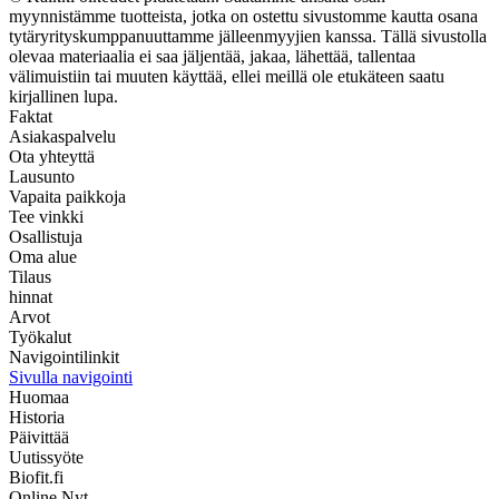
myynnistämme tuotteista, jotka on ostettu sivustomme kautta osana
tytäryrityskumppanuuttamme jälleenmyyjien kanssa. Tällä sivustolla
olevaa materiaalia ei saa jäljentää, jakaa, lähettää, tallentaa
välimuistiin tai muuten käyttää, ellei meillä ole etukäteen saatu
kirjallinen lupa.
Faktat
Asiakaspalvelu
Ota yhteyttä
Lausunto
Vapaita paikkoja
Tee vinkki
Osallistuja
Oma alue
Tilaus
hinnat
Arvot
Työkalut
Navigointilinkit
Sivulla navigointi
Huomaa
Historia
Päivittää
Uutissyöte
Biofit.fi
Online Nyt