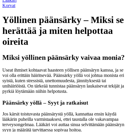
Lääkäri
Korvat
Yöllinen päänsärky – Miksi se
herättää ja miten helpottaa
oireita
Miksi yöllinen päänsärky vaivaa monia?
Useat ihmiset kohtaavat haasteen yöllisen päänsäryn kanssa, ja se
voi olla erittäin häiritsevää. Päänsärky yöllä voi johtua monista eri
syistä, kuten stressistä, unettomuudesta, jännityksestä tai
unihäiriöistä. On tärkeää tunnistaa päänsäryn laukaisevat tekijät ja
pyrkiä löytämään niihin helpotusta.
Päänsärky yöllä – Syyt ja ratkaisut
Jos kärsit toistuvasta päänsärystä yöllä, kannattaa ensin käydä
lääkärin puheilla varmistaaksesi, ettei taustalla ole vakavampaa
terveysongelmaa. Lääkäri voi auttaa sinua selvittämään päänsäryn
syyn ja määrätä tarvittaessa sopivaa hoitoa.