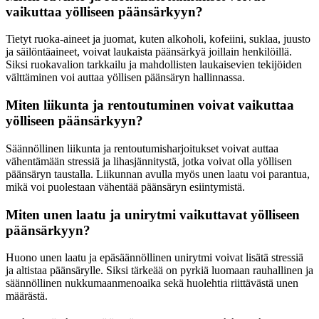
vaikuttaa yölliseen päänsärkyyn?
Tietyt ruoka-aineet ja juomat, kuten alkoholi, kofeiini, suklaa, juusto
ja säilöntäaineet, voivat laukaista päänsärkyä joillain henkilöillä.
Siksi ruokavalion tarkkailu ja mahdollisten laukaisevien tekijöiden
välttäminen voi auttaa yöllisen päänsäryn hallinnassa.
Miten liikunta ja rentoutuminen voivat vaikuttaa
yölliseen päänsärkyyn?
Säännöllinen liikunta ja rentoutumisharjoitukset voivat auttaa
vähentämään stressiä ja lihasjännitystä, jotka voivat olla yöllisen
päänsäryn taustalla. Liikunnan avulla myös unen laatu voi parantua,
mikä voi puolestaan vähentää päänsäryn esiintymistä.
Miten unen laatu ja unirytmi vaikuttavat yölliseen
päänsärkyyn?
Huono unen laatu ja epäsäännöllinen unirytmi voivat lisätä stressiä
ja altistaa päänsärylle. Siksi tärkeää on pyrkiä luomaan rauhallinen ja
säännöllinen nukkumaanmenoaika sekä huolehtia riittävästä unen
määrästä.