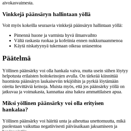
aivokasvaimesta.
Vinkkejä päänsäryn hallintaan yöllä
Voit myös kokeilla seuraavia vinkkejä päänsäryn hallintaan yöllä:
Pimennä huone ja varmista hyvä ilmanvaihto
Vältä raskasta ruokaa ja kofeiinia ennen nukkumaanmenoa
Käytä niskatyynyä tukemaan oikeaa uniasentoa
Päätelmä
Yöllinen päänsärky voi olla hankala vaiva, mutta usein siihen löytyy
helpotusta erilaisten hoitokeinojen avulla. On tärkeää kiinnittää
huomiota päänsäryn laukaiseviin tekijöihin ja pyrkiä löytämään
oireita lievittäviä keinoja. Muista myös, että jos päänsärky yöllä on
jatkuvaa ja voimakasta, kannattaa aina hakea ammattilaisen apua.
Miksi yöllinen päänsärky voi olla erityisen
hankalaa?
Yöllinen päänsärky voi häiritä unta ja aiheuttaa unettomuutta, mikä
puolestaan vaikuttaa negatiivisesti päiväsaikaan jaksamiseen ja