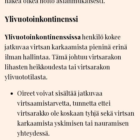
hakea oikea hoito asianmukaisesti.
Ylivuotoinkontinenssi
Ylivuotoinkontinenssissa
henkilö kokee
jatkuvaa virtsan karkaamista pieninä erinä
ilman hallintaa. Tämä johtuu virtsarakon
lihasten heikkoudesta tai virtsarakon
ylivuototilasta.
Oireet voivat sisältää jatkuvaa
virtsaamistarvetta, tunnetta ettei
virtsarakko ole koskaan tyhjä sekä virtsan
karkaamista yskimisen tai nauramisen
yhteydessä.