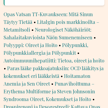
Opas Vatsan TT-Kuvaukseen: Mitä Sinun
Täytyy Tietää
•
Litalgin pois markkinoilta –
Metamitsoli
•
Neurologiset Näköhäiriöt:
Sahalaitakuvioista Näön Sumenemiseen
•
Polyyppi: Oireet ja Hoito
•
Pölypunkki,
Pölypunkkiallergia ja Pölypunkit
•
Autoimmuunihepatiitti: Tietoa, oireet ja hoito
•
Paras lääke pakkoajatuksiin: OCD lääkitys ja
kokemukset eri lääkkeistä
•
Hoitamaton
Anemia ja Sen Oireet
•
Punavihoittuma –
Erythema Multiforme ja Steven Johnsonin
Syndrooma Oireet, Kokemukset ja Hoito
•
Drospirenoni ja Desogestreeli: Kattava Opas