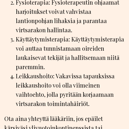
Fysioterapia: Fysioterapeutin ohjaamat
harjoitukset voivat vahvistaa
lantionpohjan lihaksia ja parantaa
virtsarakon hallintaa.
Käyttäytymisterapia: Käyttäytymisterapia
voi auttaa tunnistamaan oireiden
laukaisevat tekijät ja hallitsemaan niitä
paremmin.
Leikkaushoito: Vakavissa tapauksissa
leikkaushoito voi olla viimeinen
vaihtoehto, jolla pyritään korjaamaan
virtsarakon toimintahäiriöt.
Ota aina yhteyttä lääkäriin, jos epäilet
kärsiväsi ylivuotoinkontinenssista tai