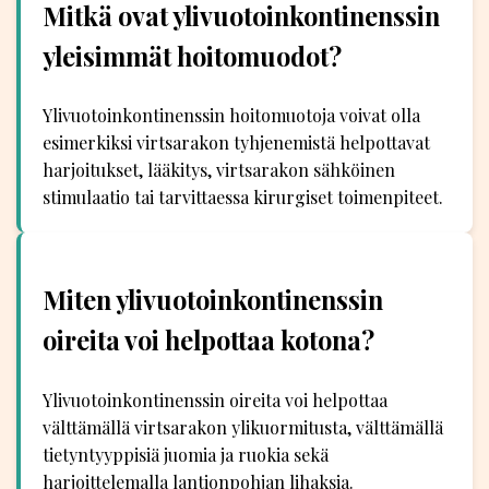
Mitkä ovat ylivuotoinkontinenssin
yleisimmät hoitomuodot?
Ylivuotoinkontinenssin hoitomuotoja voivat olla
esimerkiksi virtsarakon tyhjenemistä helpottavat
harjoitukset, lääkitys, virtsarakon sähköinen
stimulaatio tai tarvittaessa kirurgiset toimenpiteet.
Miten ylivuotoinkontinenssin
oireita voi helpottaa kotona?
Ylivuotoinkontinenssin oireita voi helpottaa
välttämällä virtsarakon ylikuormitusta, välttämällä
tietyntyyppisiä juomia ja ruokia sekä
harjoittelemalla lantionpohjan lihaksia.