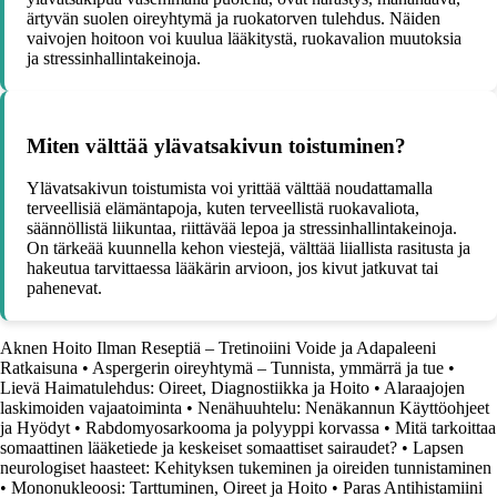
ärtyvän suolen oireyhtymä ja ruokatorven tulehdus. Näiden
vaivojen hoitoon voi kuulua lääkitystä, ruokavalion muutoksia
ja stressinhallintakeinoja.
Miten välttää ylävatsakivun toistuminen?
Ylävatsakivun toistumista voi yrittää välttää noudattamalla
terveellisiä elämäntapoja, kuten terveellistä ruokavaliota,
säännöllistä liikuntaa, riittävää lepoa ja stressinhallintakeinoja.
On tärkeää kuunnella kehon viestejä, välttää liiallista rasitusta ja
hakeutua tarvittaessa lääkärin arvioon, jos kivut jatkuvat tai
pahenevat.
Aknen Hoito Ilman Reseptiä – Tretinoiini Voide ja Adapaleeni
Ratkaisuna
•
Aspergerin oireyhtymä – Tunnista, ymmärrä ja tue
•
Lievä Haimatulehdus: Oireet, Diagnostiikka ja Hoito
•
Alaraajojen
laskimoiden vajaatoiminta
•
Nenähuuhtelu: Nenäkannun Käyttöohjeet
ja Hyödyt
•
Rabdomyosarkooma ja polyyppi korvassa
•
Mitä tarkoittaa
somaattinen lääketiede ja keskeiset somaattiset sairaudet?
•
Lapsen
neurologiset haasteet: Kehityksen tukeminen ja oireiden tunnistaminen
•
Mononukleoosi: Tarttuminen, Oireet ja Hoito
•
Paras Antihistamiini