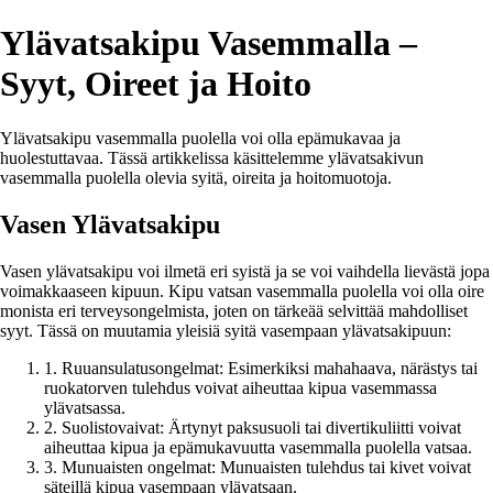
Ylävatsakipu Vasemmalla –
Syyt, Oireet ja Hoito
Ylävatsakipu vasemmalla puolella voi olla epämukavaa ja
huolestuttavaa. Tässä artikkelissa käsittelemme ylävatsakivun
vasemmalla puolella olevia syitä, oireita ja hoitomuotoja.
Vasen Ylävatsakipu
Vasen ylävatsakipu voi ilmetä eri syistä ja se voi vaihdella lievästä jopa
voimakkaaseen kipuun. Kipu vatsan vasemmalla puolella voi olla oire
monista eri terveysongelmista, joten on tärkeää selvittää mahdolliset
syyt. Tässä on muutamia yleisiä syitä vasempaan ylävatsakipuun:
1. Ruuansulatusongelmat: Esimerkiksi mahahaava, närästys tai
ruokatorven tulehdus voivat aiheuttaa kipua vasemmassa
ylävatsassa.
2. Suolistovaivat: Ärtynyt paksusuoli tai divertikuliitti voivat
aiheuttaa kipua ja epämukavuutta vasemmalla puolella vatsaa.
3. Munuaisten ongelmat: Munuaisten tulehdus tai kivet voivat
säteillä kipua vasempaan ylävatsaan.