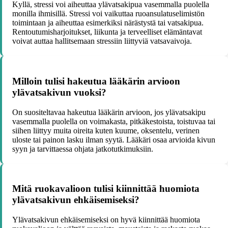
Kyllä, stressi voi aiheuttaa ylävatsakipua vasemmalla puolella
monilla ihmisillä. Stressi voi vaikuttaa ruoansulatuselimistön
toimintaan ja aiheuttaa esimerkiksi närästystä tai vatsakipua.
Rentoutumisharjoitukset, liikunta ja terveelliset elämäntavat
voivat auttaa hallitsemaan stressiin liittyviä vatsavaivoja.
Milloin tulisi hakeutua lääkärin arvioon
ylävatsakivun vuoksi?
On suositeltavaa hakeutua lääkärin arvioon, jos ylävatsakipu
vasemmalla puolella on voimakasta, pitkäkestoista, toistuvaa tai
siihen liittyy muita oireita kuten kuume, oksentelu, verinen
uloste tai painon lasku ilman syytä. Lääkäri osaa arvioida kivun
syyn ja tarvittaessa ohjata jatkotutkimuksiin.
Mitä ruokavalioon tulisi kiinnittää huomiota
ylävatsakivun ehkäisemiseksi?
Ylävatsakivun ehkäisemiseksi on hyvä kiinnittää huomiota