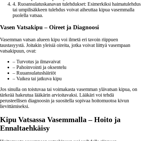
4. Ruoansulatuskanavan tulehdukset: Esimerkiksi haimatulehdus
tai umpilisäkkeen tulehdus voivat aiheuttaa kipua vasemmalla
puolella vatsaa.
Vasen Vatsakipu – Oireet ja Diagnoosi
Vasemman vatsan alueen kipu voi ilmetä eri tavoin riippuen
taustasyystä. Joitakin yleisiä oireita, jotka voivat liittyä vasempaan
vatsakipuun, ovat:
– Turvotus ja ilmavaivat
– Pahoinvointi ja oksentelu
– Ruuansulatushäiriöt
– Vaikea tai jatkuva kipu
Jos sinulla on toistuvaa tai voimakasta vasemman ylävatsan kipua, on
tärkeää hakeutua lääkärin arvioitavaksi. Lääkäri voi tehdä
perusteellisen diagnoosin ja suositella sopivaa hoitomuotoa kivun
lievittämiseksi.
Kipu Vatsassa Vasemmalla – Hoito ja
Ennaltaehkäisy