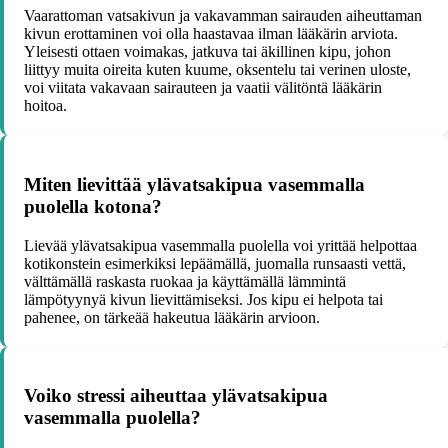
Vaarattoman vatsakivun ja vakavamman sairauden aiheuttaman
kivun erottaminen voi olla haastavaa ilman lääkärin arviota.
Yleisesti ottaen voimakas, jatkuva tai äkillinen kipu, johon
liittyy muita oireita kuten kuume, oksentelu tai verinen uloste,
voi viitata vakavaan sairauteen ja vaatii välitöntä lääkärin
hoitoa.
Miten lievittää ylävatsakipua vasemmalla
puolella kotona?
Lievää ylävatsakipua vasemmalla puolella voi yrittää helpottaa
kotikonstein esimerkiksi lepäämällä, juomalla runsaasti vettä,
välttämällä raskasta ruokaa ja käyttämällä lämmintä
lämpötyynyä kivun lievittämiseksi. Jos kipu ei helpota tai
pahenee, on tärkeää hakeutua lääkärin arvioon.
Voiko stressi aiheuttaa ylävatsakipua
vasemmalla puolella?