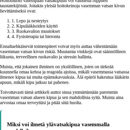
Hoitomuoto vasempaan vatsakipuun voi vaihdella riippuen
taustatekijöistä. Joitakin yleisiä hoitokeinoja vasemman vatsan kivun
lievittämiseksi ovat:
1. Lepo ja nesteytys
2. Kipulääkkeiden käyttö
3. Ruokavalion muutokset
4. Fysioterapia tai hieronta
Ennaltaehkäisevät toimenpiteet voivat myös auttaa vähentämään
vasemman vatsan kivun riskiä. Muutamia vinkkejä ovat säännöllinen
liikunta, terveellinen ruokavalio ja stressin hallinta.
Muista, että jokainen ihminen on yksilöllinen, joten on tärkeää
kuunnella omaa kehoa ja reagoida ajoissa, mikäli vasemmassa vatsassa
ilmenee kipua tai muita epämukavuuksia. Älä epäröi hakeutua lääkärin
apuun, mikäli kipu jatkuu tai pahenee.
Toivottavasti tämä artikkeli auttoi sinua ymmärtämään paremmin
vasemman vatsan alueen kipua ja sen mahdollisia syitä. Muista aina
arvostaa omaa terveyttäsi ja pitää siitä huolta.
Miksi voi ilmetä ylävatsakipua vasemmalla