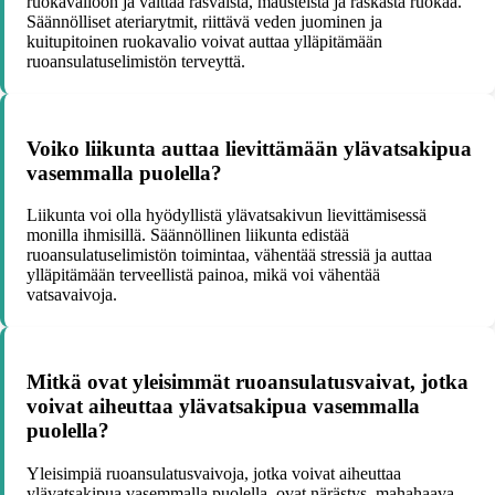
ruokavalioon ja välttää rasvaista, mausteista ja raskasta ruokaa.
Säännölliset ateriarytmit, riittävä veden juominen ja
kuitupitoinen ruokavalio voivat auttaa ylläpitämään
ruoansulatuselimistön terveyttä.
Voiko liikunta auttaa lievittämään ylävatsakipua
vasemmalla puolella?
Liikunta voi olla hyödyllistä ylävatsakivun lievittämisessä
monilla ihmisillä. Säännöllinen liikunta edistää
ruoansulatuselimistön toimintaa, vähentää stressiä ja auttaa
ylläpitämään terveellistä painoa, mikä voi vähentää
vatsavaivoja.
Mitkä ovat yleisimmät ruoansulatusvaivat, jotka
voivat aiheuttaa ylävatsakipua vasemmalla
puolella?
Yleisimpiä ruoansulatusvaivoja, jotka voivat aiheuttaa
ylävatsakipua vasemmalla puolella, ovat närästys, mahahaava,