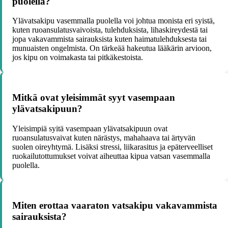
puolella?
Ylävatsakipu vasemmalla puolella voi johtua monista eri syistä,
kuten ruoansulatusvaivoista, tulehduksista, lihaskireydestä tai
jopa vakavammista sairauksista kuten haimatulehduksesta tai
munuaisten ongelmista. On tärkeää hakeutua lääkärin arvioon,
jos kipu on voimakasta tai pitkäkestoista.
Mitkä ovat yleisimmät syyt vasempaan
ylävatsakipuun?
Yleisimpiä syitä vasempaan ylävatsakipuun ovat
ruoansulatusvaivat kuten närästys, mahahaava tai ärtyvän
suolen oireyhtymä. Lisäksi stressi, liikarasitus ja epäterveelliset
ruokailutottumukset voivat aiheuttaa kipua vatsan vasemmalla
puolella.
Miten erottaa vaaraton vatsakipu vakavammista
sairauksista?