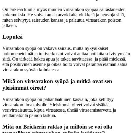
On tärkeää kuulla myös muiden virtsarakon syöpää sairastaneiden
kokemuksia. He voivat antaa arvokkaita vinkkejä ja neuvoja siitä,
miten selviytyä sairauden kanssa ja palautua virtsarakon poiston
jälkeen.
Lopuksi
Virtsarakon syöpä on vakava sairaus, mutta nykyaikaiset
hoitomenetelmät ja tukiverkostot voivat auttaa potilaita selviytymään
siitä. On tärkeää hakea apua ja tukea tarvittaessa, ja pitää mielessä,
että positiivinen asenne ja oikea hoito voivat parantaa elämänlaatua
virtsarakon syövän kohdatessa.
Mikä on virtsarakon syöpä ja mitkä ovat sen
yleisimmät oireet?
Virtsarakon syöpä on pahanlaatuinen kasvain, joka kehittyy
virtsarakon limakalvolle. Yleisimmät oireet voivat sisältää
verivirtsaisuutta, kipua virtsatessa, tiheää virtsaamistarvetta ja
selittämätöntä painon laskua.
Mitä on Brickerin rakko ja milloin se voi olla