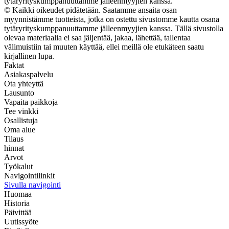
tytäryrityskumppanuuttamme jälleenmyyjien kanssa.
© Kaikki oikeudet pidätetään. Saatamme ansaita osan
myynnistämme tuotteista, jotka on ostettu sivustomme kautta osana
tytäryrityskumppanuuttamme jälleenmyyjien kanssa. Tällä sivustolla
olevaa materiaalia ei saa jäljentää, jakaa, lähettää, tallentaa
välimuistiin tai muuten käyttää, ellei meillä ole etukäteen saatu
kirjallinen lupa.
Faktat
Asiakaspalvelu
Ota yhteyttä
Lausunto
Vapaita paikkoja
Tee vinkki
Osallistuja
Oma alue
Tilaus
hinnat
Arvot
Työkalut
Navigointilinkit
Sivulla navigointi
Huomaa
Historia
Päivittää
Uutissyöte