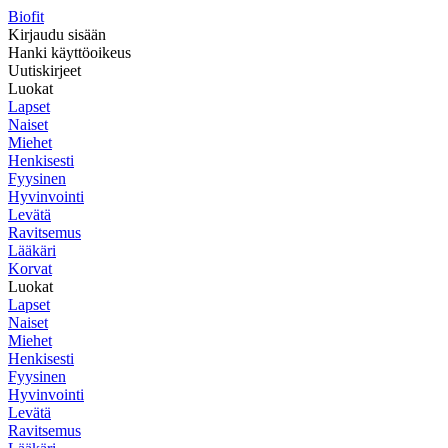
Biofit
Kirjaudu sisään
Hanki käyttöoikeus
Uutiskirjeet
Luokat
Lapset
Naiset
Miehet
Henkisesti
Fyysinen
Hyvinvointi
Levätä
Ravitsemus
Lääkäri
Korvat
Luokat
Lapset
Naiset
Miehet
Henkisesti
Fyysinen
Hyvinvointi
Levätä
Ravitsemus