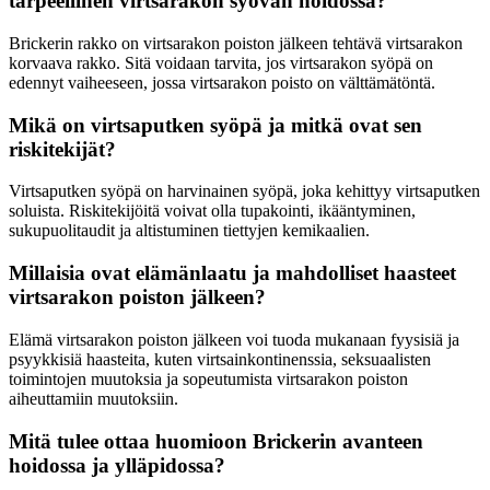
tarpeellinen virtsarakon syövän hoidossa?
Brickerin rakko on virtsarakon poiston jälkeen tehtävä virtsarakon
korvaava rakko. Sitä voidaan tarvita, jos virtsarakon syöpä on
edennyt vaiheeseen, jossa virtsarakon poisto on välttämätöntä.
Mikä on virtsaputken syöpä ja mitkä ovat sen
riskitekijät?
Virtsaputken syöpä on harvinainen syöpä, joka kehittyy virtsaputken
soluista. Riskitekijöitä voivat olla tupakointi, ikääntyminen,
sukupuolitaudit ja altistuminen tiettyjen kemikaalien.
Millaisia ovat elämänlaatu ja mahdolliset haasteet
virtsarakon poiston jälkeen?
Elämä virtsarakon poiston jälkeen voi tuoda mukanaan fyysisiä ja
psyykkisiä haasteita, kuten virtsainkontinenssia, seksuaalisten
toimintojen muutoksia ja sopeutumista virtsarakon poiston
aiheuttamiin muutoksiin.
Mitä tulee ottaa huomioon Brickerin avanteen
hoidossa ja ylläpidossa?