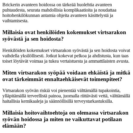
Brickerin avanteen hoidossa on tärkeää huolehtia avanteen
puhtaudesta, seurata mahdollisia komplikaatioita ja noudattaa
hoitohenkilökunnan antamia ohjeita avanteen käsittelystä ja
vaihtamisesta.
Millaisia ovat henkilöiden kokemukset virtsarakon
syövästä ja sen hoidosta?
Henkilöiden kokemukset virtsarakon syövästä ja sen hoidosta voivat
vaihdella yksilöllisesti. Jotkut kokevat pelkoa ja ahdistusta, kun taas
toiset löytävät voimaa ja tukea vertaistuesta ja ammattilaisten avusta.
Miten virtsarakon syöpää voidaan ehkäistä ja mitkä
ovat tärkeimmät ennaltaehkäisevät toimenpiteet?
Virtsarakon syövän riskiä voi pienentää välttämällä tupakointia,
ylläpitämällä terveellistä painoa, juomalla riittävästi vettä, välttämällä
haitallisia kemikaaleja ja säännöllisillä terveystarkastuksilla.
Millaisia hoitovaihtoehtoja on olemassa virtsarakon
syövän hoidossa ja miten ne vaikuttavat potilaan
elämään?