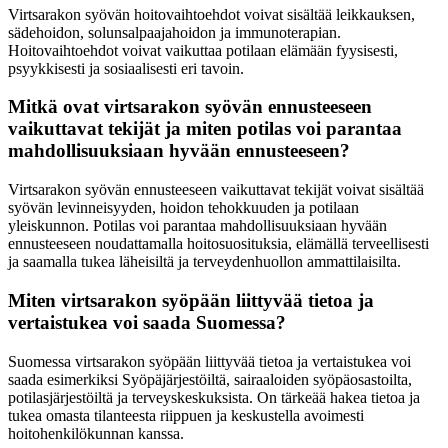
Virtsarakon syövän hoitovaihtoehdot voivat sisältää leikkauksen,
sädehoidon, solunsalpaajahoidon ja immunoterapian.
Hoitovaihtoehdot voivat vaikuttaa potilaan elämään fyysisesti,
psyykkisesti ja sosiaalisesti eri tavoin.
Mitkä ovat virtsarakon syövän ennusteeseen
vaikuttavat tekijät ja miten potilas voi parantaa
mahdollisuuksiaan hyvään ennusteeseen?
Virtsarakon syövän ennusteeseen vaikuttavat tekijät voivat sisältää
syövän levinneisyyden, hoidon tehokkuuden ja potilaan
yleiskunnon. Potilas voi parantaa mahdollisuuksiaan hyvään
ennusteeseen noudattamalla hoitosuosituksia, elämällä terveellisesti
ja saamalla tukea läheisiltä ja terveydenhuollon ammattilaisilta.
Miten virtsarakon syöpään liittyvää tietoa ja
vertaistukea voi saada Suomessa?
Suomessa virtsarakon syöpään liittyvää tietoa ja vertaistukea voi
saada esimerkiksi Syöpäjärjestöiltä, sairaaloiden syöpäosastoilta,
potilasjärjestöiltä ja terveyskeskuksista. On tärkeää hakea tietoa ja
tukea omasta tilanteesta riippuen ja keskustella avoimesti
hoitohenkilökunnan kanssa.