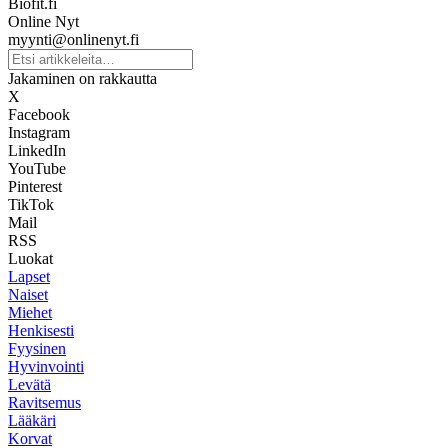
Biofit.fi
Online Nyt
myynti@onlinenyt.fi
Jakaminen on rakkautta
X
Facebook
Instagram
LinkedIn
YouTube
Pinterest
TikTok
Mail
RSS
Luokat
Lapset
Naiset
Miehet
Henkisesti
Fyysinen
Hyvinvointi
Levätä
Ravitsemus
Lääkäri
Korvat