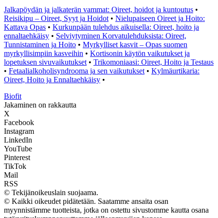
Jalkapöydän ja jalkaterän vammat: Oireet, hoidot ja kuntoutus
•
Reisikipu – Oireet, Syyt ja Hoidot
•
Nielupaiseen Oireet ja Hoito:
Kattava Opas
•
Kurkunpään tulehdus aikuisella: Oireet, hoito ja
ennaltaehkäisy
•
Selviytyminen Korvatulehduksista: Oireet,
Tunnistaminen ja Hoito
•
Myrkylliset kasvit – Opas suomen
myrkyllisimpiin kasveihin
•
Kortisonin käytön vaikutukset ja
lopetuksen sivuvaikutukset
•
Trikomoniaasi: Oireet, Hoito ja Testaus
•
Fetaalialkoholisyndrooma ja sen vaikutukset
•
Kylmäurtikaria:
Oireet, Hoito ja Ennaltaehkäisy
•
Biofit
Jakaminen on rakkautta
X
Facebook
Instagram
LinkedIn
YouTube
Pinterest
TikTok
Mail
RSS
© Tekijänoikeuslain suojaama.
© Kaikki oikeudet pidätetään. Saatamme ansaita osan
myynnistämme tuotteista, jotka on ostettu sivustomme kautta osana