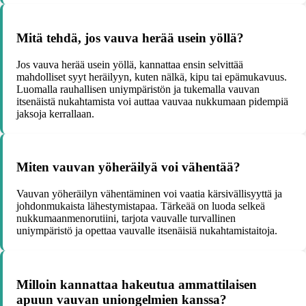
Mitä tehdä, jos vauva herää usein yöllä?
Jos vauva herää usein yöllä, kannattaa ensin selvittää
mahdolliset syyt heräilyyn, kuten nälkä, kipu tai epämukavuus.
Luomalla rauhallisen uniympäristön ja tukemalla vauvan
itsenäistä nukahtamista voi auttaa vauvaa nukkumaan pidempiä
jaksoja kerrallaan.
Miten vauvan yöheräilyä voi vähentää?
Vauvan yöheräilyn vähentäminen voi vaatia kärsivällisyyttä ja
johdonmukaista lähestymistapaa. Tärkeää on luoda selkeä
nukkumaanmenorutiini, tarjota vauvalle turvallinen
uniympäristö ja opettaa vauvalle itsenäisiä nukahtamistaitoja.
Milloin kannattaa hakeutua ammattilaisen
apuun vauvan uniongelmien kanssa?