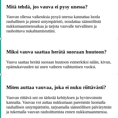
Mitä tehdä, jos vauva ei pysy unessa?
Vauvan ollessa vaikeuksia pysyä unessa kannattaa luoda
rauhallinen ja pimeä uniympäristö, noudattaa säännöllistä
nukkumaanmenoaikaa ja tarjota vauvalle turvallinen ja
rauhoittava nukahtamisrutiini.
Miksi vauva saattaa herätä suoraan huutoon?
Vauva saattaa herätä suoraan huutoon esimerkiksi nälän, kivun,
epämukavuuden tai unen vaiheen vaihtumisen vuoksi.
Miten auttaa vauvaa, joka ei nuku riittävästi?
Vauvan riittävä uni on tärkeää kehityksen ja hyvinvoinnin
kannalta. Vauvaa voi auttaa nukkumaan paremmin luomalla
rauhallisen uniympäristön, tarjoamalla säännöllisen päivärytmin
ja tukemalla vauvan rauhoittumista ennen nukkumaanmenoa.