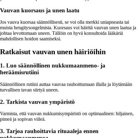
Vauvan kuorsaus ja unen laatu
Jos vauva kuorsaa säännöllisesti, se voi olla merkki uniapneasta tai
muista hengitysongelmista. Kuorsaus voi häiritä vauvan unen laatua ja
johtaa levottomaan uneen. Tällöin on hyvä konsultoida lääkäriä
mahdollisen hoidon saamiseksi.
Ratkaisut vauvan unen häiriöihin
1. Luo säännöllinen nukkumaanmeno- ja
heräämisrutiini
Säännöllinen rutiini auttaa vauvaa rauhoittumaan illalla ja löytämään
turvallisen tavan siirtyä uneen.
2. Tarkista vauvan ympäristö
Varmista, että vauvan nukkumisympäristö on optimaalinen: hiljainen,
pimeä ja sopivan viileä.
3. Tarjoa rauhoittavia rituaaleja ennen
nukkumaanmenoa