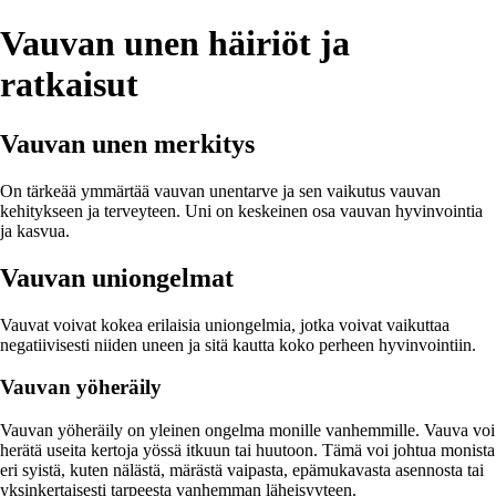
Vauvan unen häiriöt ja
ratkaisut
Vauvan unen merkitys
On tärkeää ymmärtää vauvan unentarve ja sen vaikutus vauvan
kehitykseen ja terveyteen. Uni on keskeinen osa vauvan hyvinvointia
ja kasvua.
Vauvan uniongelmat
Vauvat voivat kokea erilaisia uniongelmia, jotka voivat vaikuttaa
negatiivisesti niiden uneen ja sitä kautta koko perheen hyvinvointiin.
Vauvan yöheräily
Vauvan yöheräily on yleinen ongelma monille vanhemmille. Vauva voi
herätä useita kertoja yössä itkuun tai huutoon. Tämä voi johtua monista
eri syistä, kuten nälästä, märästä vaipasta, epämukavasta asennosta tai
yksinkertaisesti tarpeesta vanhemman läheisyyteen.