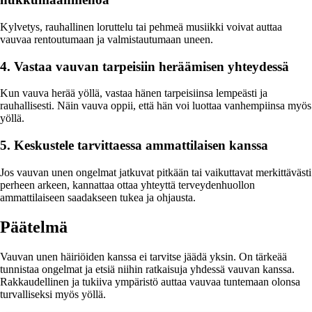
Kylvetys, rauhallinen loruttelu tai pehmeä musiikki voivat auttaa
vauvaa rentoutumaan ja valmistautumaan uneen.
4. Vastaa vauvan tarpeisiin heräämisen yhteydessä
Kun vauva herää yöllä, vastaa hänen tarpeisiinsa lempeästi ja
rauhallisesti. Näin vauva oppii, että hän voi luottaa vanhempiinsa myös
yöllä.
5. Keskustele tarvittaessa ammattilaisen kanssa
Jos vauvan unen ongelmat jatkuvat pitkään tai vaikuttavat merkittävästi
perheen arkeen, kannattaa ottaa yhteyttä terveydenhuollon
ammattilaiseen saadakseen tukea ja ohjausta.
Päätelmä
Vauvan unen häiriöiden kanssa ei tarvitse jäädä yksin. On tärkeää
tunnistaa ongelmat ja etsiä niihin ratkaisuja yhdessä vauvan kanssa.
Rakkaudellinen ja tukiiva ympäristö auttaa vauvaa tuntemaan olonsa
turvalliseksi myös yöllä.