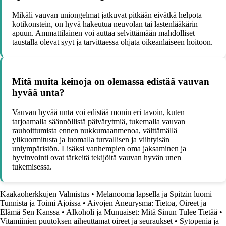
Mikäli vauvan uniongelmat jatkuvat pitkään eivätkä helpota
kotikonstein, on hyvä hakeutua neuvolan tai lastenlääkärin
apuun. Ammattilainen voi auttaa selvittämään mahdolliset
taustalla olevat syyt ja tarvittaessa ohjata oikeanlaiseen hoitoon.
Mitä muita keinoja on olemassa edistää vauvan
hyvää unta?
Vauvan hyvää unta voi edistää monin eri tavoin, kuten
tarjoamalla säännöllistä päivärytmiä, tukemalla vauvan
rauhoittumista ennen nukkumaanmenoa, välttämällä
ylikuormitusta ja luomalla turvallisen ja viihtyisän
uniympäristön. Lisäksi vanhempien oma jaksaminen ja
hyvinvointi ovat tärkeitä tekijöitä vauvan hyvän unen
tukemisessa.
Kaakaoherkkujen Valmistus
•
Melanooma lapsella ja Spitzin luomi –
Tunnista ja Toimi Ajoissa
•
Aivojen Aneurysma: Tietoa, Oireet ja
Elämä Sen Kanssa
•
Alkoholi ja Munuaiset: Mitä Sinun Tulee Tietää
•
Vitamiinien puutoksen aiheuttamat oireet ja seuraukset
•
Sytopenia ja