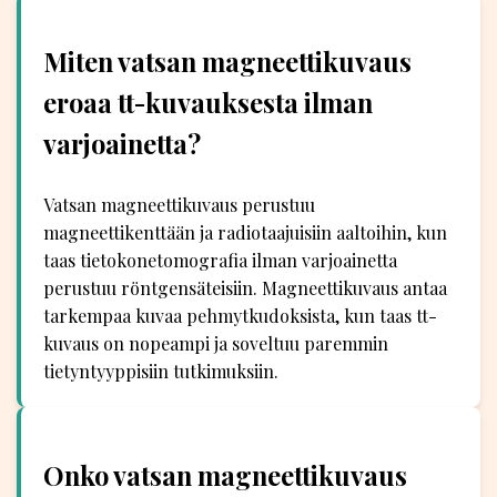
Miten vatsan magneettikuvaus
eroaa tt-kuvauksesta ilman
varjoainetta?
Vatsan magneettikuvaus perustuu
magneettikenttään ja radiotaajuisiin aaltoihin, kun
taas tietokonetomografia ilman varjoainetta
perustuu röntgensäteisiin. Magneettikuvaus antaa
tarkempaa kuvaa pehmytkudoksista, kun taas tt-
kuvaus on nopeampi ja soveltuu paremmin
tietyntyyppisiin tutkimuksiin.
Onko vatsan magneettikuvaus