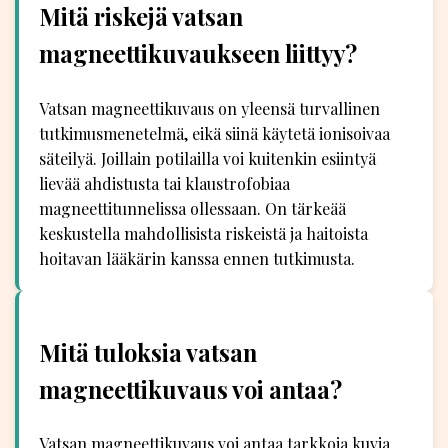
Mitä riskejä vatsan
magneettikuvaukseen liittyy?
Vatsan magneettikuvaus on yleensä turvallinen
tutkimusmenetelmä, eikä siinä käytetä ionisoivaa
säteilyä. Joillain potilailla voi kuitenkin esiintyä
lievää ahdistusta tai klaustrofobiaa
magneettitunnelissa ollessaan. On tärkeää
keskustella mahdollisista riskeistä ja haitoista
hoitavan lääkärin kanssa ennen tutkimusta.
Mitä tuloksia vatsan
magneettikuvaus voi antaa?
Vatsan magneettikuvaus voi antaa tarkkoja kuvia