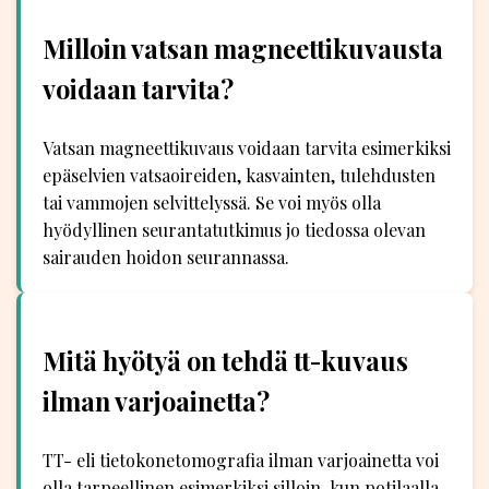
Milloin vatsan magneettikuvausta
voidaan tarvita?
Vatsan magneettikuvaus voidaan tarvita esimerkiksi
epäselvien vatsaoireiden, kasvainten, tulehdusten
tai vammojen selvittelyssä. Se voi myös olla
hyödyllinen seurantatutkimus jo tiedossa olevan
sairauden hoidon seurannassa.
Mitä hyötyä on tehdä tt-kuvaus
ilman varjoainetta?
TT- eli tietokonetomografia ilman varjoainetta voi
olla tarpeellinen esimerkiksi silloin, kun potilaalla