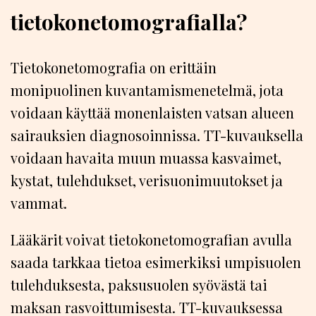
tietokonetomografialla?
Tietokonetomografia on erittäin
monipuolinen kuvantamismenetelmä, jota
voidaan käyttää monenlaisten vatsan alueen
sairauksien diagnosoinnissa. TT-kuvauksella
voidaan havaita muun muassa kasvaimet,
kystat, tulehdukset, verisuonimuutokset ja
vammat.
Lääkärit voivat tietokonetomografian avulla
saada tarkkaa tietoa esimerkiksi umpisuolen
tulehduksesta, paksusuolen syövästä tai
maksan rasvoittumisesta. TT-kuvauksessa