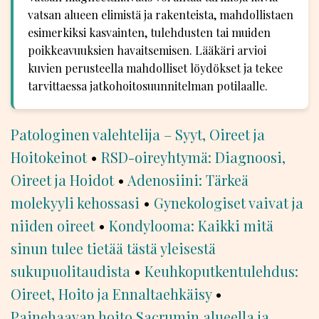
vatsan alueen elimistä ja rakenteista, mahdollistaen
esimerkiksi kasvainten, tulehdusten tai muiden
poikkeavuuksien havaitsemisen. Lääkäri arvioi
kuvien perusteella mahdolliset löydökset ja tekee
tarvittaessa jatkohoitosuunnitelman potilaalle.
Patologinen valehtelija – Syyt, Oireet ja
Hoitokeinot
•
RSD-oireyhtymä: Diagnoosi,
Oireet ja Hoidot
•
Adenosiini: Tärkeä
molekyyli kehossasi
•
Gynekologiset vaivat ja
niiden oireet
•
Kondylooma: Kaikki mitä
sinun tulee tietää tästä yleisestä
sukupuolitaudista
•
Keuhkoputkentulehdus:
Oireet, Hoito ja Ennaltaehkäisy
•
Painehaavan hoito Sacrumin alueella ja