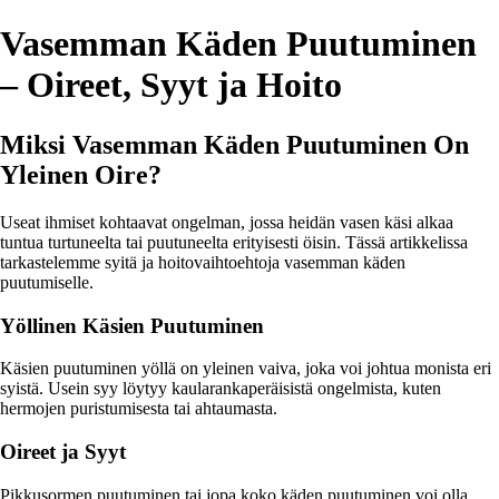
Vasemman Käden Puutuminen
– Oireet, Syyt ja Hoito
Miksi Vasemman Käden Puutuminen On
Yleinen Oire?
Useat ihmiset kohtaavat ongelman, jossa heidän vasen käsi alkaa
tuntua turtuneelta tai puutuneelta erityisesti öisin. Tässä artikkelissa
tarkastelemme syitä ja hoitovaihtoehtoja vasemman käden
puutumiselle.
Yöllinen Käsien Puutuminen
Käsien puutuminen yöllä on yleinen vaiva, joka voi johtua monista eri
syistä. Usein syy löytyy kaularankaperäisistä ongelmista, kuten
hermojen puristumisesta tai ahtaumasta.
Oireet ja Syyt
Pikkusormen puutuminen tai jopa koko käden puutuminen voi olla