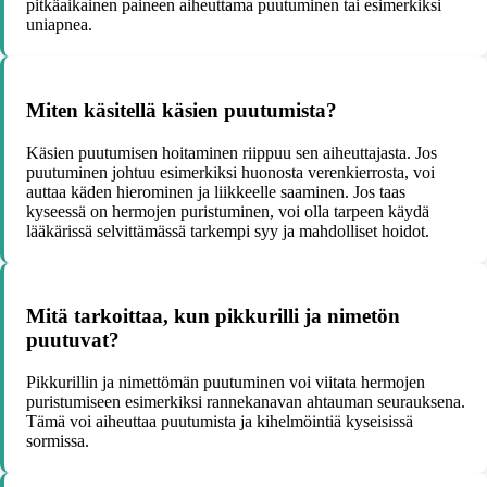
pitkäaikainen paineen aiheuttama puutuminen tai esimerkiksi
uniapnea.
Miten käsitellä käsien puutumista?
Käsien puutumisen hoitaminen riippuu sen aiheuttajasta. Jos
puutuminen johtuu esimerkiksi huonosta verenkierrosta, voi
auttaa käden hierominen ja liikkeelle saaminen. Jos taas
kyseessä on hermojen puristuminen, voi olla tarpeen käydä
lääkärissä selvittämässä tarkempi syy ja mahdolliset hoidot.
Mitä tarkoittaa, kun pikkurilli ja nimetön
puutuvat?
Pikkurillin ja nimettömän puutuminen voi viitata hermojen
puristumiseen esimerkiksi rannekanavan ahtauman seurauksena.
Tämä voi aiheuttaa puutumista ja kihelmöintiä kyseisissä
sormissa.