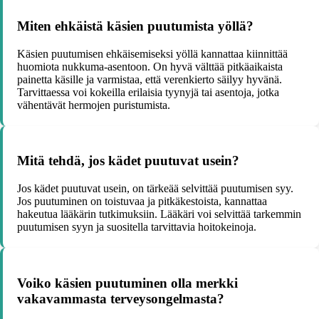
Miten ehkäistä käsien puutumista yöllä?
Käsien puutumisen ehkäisemiseksi yöllä kannattaa kiinnittää
huomiota nukkuma-asentoon. On hyvä välttää pitkäaikaista
painetta käsille ja varmistaa, että verenkierto säilyy hyvänä.
Tarvittaessa voi kokeilla erilaisia tyynyjä tai asentoja, jotka
vähentävät hermojen puristumista.
Mitä tehdä, jos kädet puutuvat usein?
Jos kädet puutuvat usein, on tärkeää selvittää puutumisen syy.
Jos puutuminen on toistuvaa ja pitkäkestoista, kannattaa
hakeutua lääkärin tutkimuksiin. Lääkäri voi selvittää tarkemmin
puutumisen syyn ja suositella tarvittavia hoitokeinoja.
Voiko käsien puutuminen olla merkki
vakavammasta terveysongelmasta?