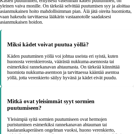
Käsien puutuminen, erityisesti vasemman käden puutuminen, on
yleinen vaiva monille. On tärkeää selvittää puutumisen syy ja aloittaa
asianmukainen hoito mahdollisimman pian. Älä jätä oireita huomiotta,
vaan hakeudu tarvittaessa lääkärin vastaanotolle saadaksesi
asianmukaisen hoidon.
Miksi kädet voivat puutua yöllä?
Käden puutuminen yöllä voi johtua useista eri syistä, kuten
huonosta verenkierrosta, väärästä nukkuma-asennosta tai
esimerkiksi rannekanavan ahtaumasta. On tärkeää kiinnittää
huomiota nukkuma-asentoon ja tarvittaessa kääntää asentoa
yöllä, jotta verenkierto säilyy hyvänä ja kädet eivät puudu.
Mitkä ovat yleisimmät syyt sormien
puutumiseen?
Yleisimpiä syitä sormien puutumiseen ovat hermojen
puristuminen esimerkiksi rannekanavan ahtauman tai
kaularankaperäisen ongelman vuoksi, huono verenkierto,