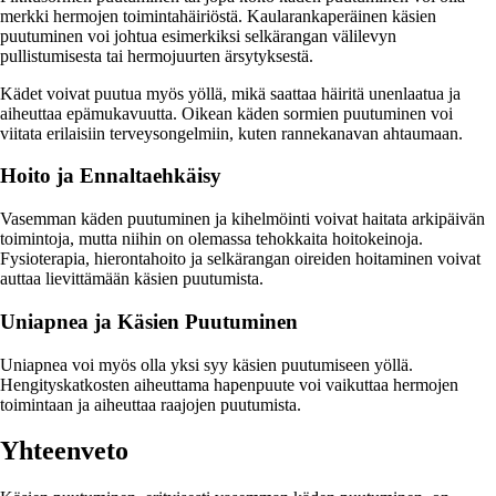
merkki hermojen toimintahäiriöstä. Kaularankaperäinen käsien
puutuminen voi johtua esimerkiksi selkärangan välilevyn
pullistumisesta tai hermojuurten ärsytyksestä.
Kädet voivat puutua myös yöllä, mikä saattaa häiritä unenlaatua ja
aiheuttaa epämukavuutta. Oikean käden sormien puutuminen voi
viitata erilaisiin terveysongelmiin, kuten rannekanavan ahtaumaan.
Hoito ja Ennaltaehkäisy
Vasemman käden puutuminen ja kihelmöinti voivat haitata arkipäivän
toimintoja, mutta niihin on olemassa tehokkaita hoitokeinoja.
Fysioterapia, hierontahoito ja selkärangan oireiden hoitaminen voivat
auttaa lievittämään käsien puutumista.
Uniapnea ja Käsien Puutuminen
Uniapnea voi myös olla yksi syy käsien puutumiseen yöllä.
Hengityskatkosten aiheuttama hapenpuute voi vaikuttaa hermojen
toimintaan ja aiheuttaa raajojen puutumista.
Yhteenveto