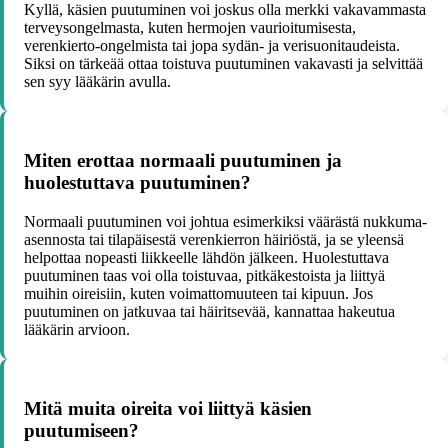
Kyllä, käsien puutuminen voi joskus olla merkki vakavammasta
terveysongelmasta, kuten hermojen vaurioitumisesta,
verenkierto-ongelmista tai jopa sydän- ja verisuonitaudeista.
Siksi on tärkeää ottaa toistuva puutuminen vakavasti ja selvittää
sen syy lääkärin avulla.
Miten erottaa normaali puutuminen ja
huolestuttava puutuminen?
Normaali puutuminen voi johtua esimerkiksi väärästä nukkuma-
asennosta tai tilapäisestä verenkierron häiriöstä, ja se yleensä
helpottaa nopeasti liikkeelle lähdön jälkeen. Huolestuttava
puutuminen taas voi olla toistuvaa, pitkäkestoista ja liittyä
muihin oireisiin, kuten voimattomuuteen tai kipuun. Jos
puutuminen on jatkuvaa tai häiritsevää, kannattaa hakeutua
lääkärin arvioon.
Mitä muita oireita voi liittyä käsien
puutumiseen?