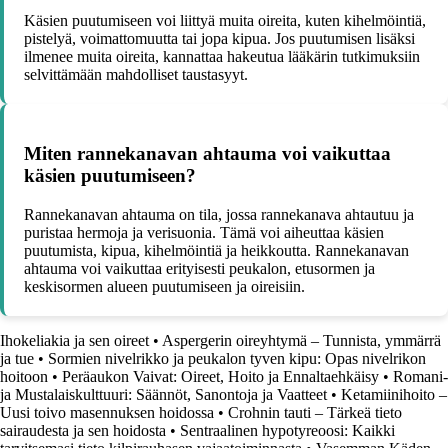
Käsien puutumiseen voi liittyä muita oireita, kuten kihelmöintiä,
pistelyä, voimattomuutta tai jopa kipua. Jos puutumisen lisäksi
ilmenee muita oireita, kannattaa hakeutua lääkärin tutkimuksiin
selvittämään mahdolliset taustasyyt.
Miten rannekanavan ahtauma voi vaikuttaa
käsien puutumiseen?
Rannekanavan ahtauma on tila, jossa rannekanava ahtautuu ja
puristaa hermoja ja verisuonia. Tämä voi aiheuttaa käsien
puutumista, kipua, kihelmöintiä ja heikkoutta. Rannekanavan
ahtauma voi vaikuttaa erityisesti peukalon, etusormen ja
keskisormen alueen puutumiseen ja oireisiin.
Ihokeliakia ja sen oireet
•
Aspergerin oireyhtymä – Tunnista, ymmärrä
ja tue
•
Sormien nivelrikko ja peukalon tyven kipu: Opas nivelrikon
hoitoon
•
Peräaukon Vaivat: Oireet, Hoito ja Ennaltaehkäisy
•
Romani-
ja Mustalaiskulttuuri: Säännöt, Sanontoja ja Vaatteet
•
Ketamiinihoito –
Uusi toivo masennuksen hoidossa
•
Crohnin tauti – Tärkeä tieto
sairaudesta ja sen hoidosta
•
Sentraalinen hypotyreoosi: Kaikki