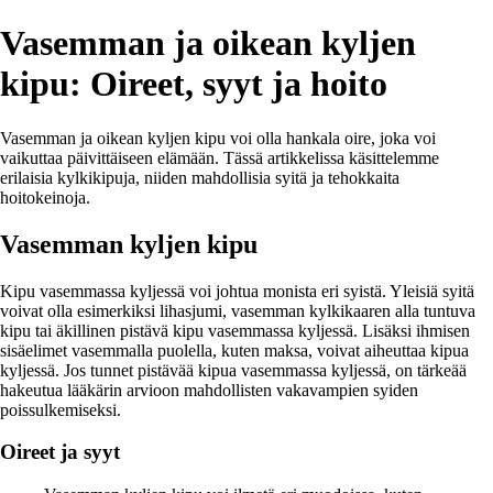
Vasemman ja oikean kyljen
kipu: Oireet, syyt ja hoito
Vasemman ja oikean kyljen kipu voi olla hankala oire, joka voi
vaikuttaa päivittäiseen elämään. Tässä artikkelissa käsittelemme
erilaisia kylkikipuja, niiden mahdollisia syitä ja tehokkaita
hoitokeinoja.
Vasemman kyljen kipu
Kipu vasemmassa kyljessä voi johtua monista eri syistä. Yleisiä syitä
voivat olla esimerkiksi lihasjumi, vasemman kylkikaaren alla tuntuva
kipu tai äkillinen pistävä kipu vasemmassa kyljessä. Lisäksi ihmisen
sisäelimet vasemmalla puolella, kuten maksa, voivat aiheuttaa kipua
kyljessä. Jos tunnet pistävää kipua vasemmassa kyljessä, on tärkeää
hakeutua lääkärin arvioon mahdollisten vakavampien syiden
poissulkemiseksi.
Oireet ja syyt