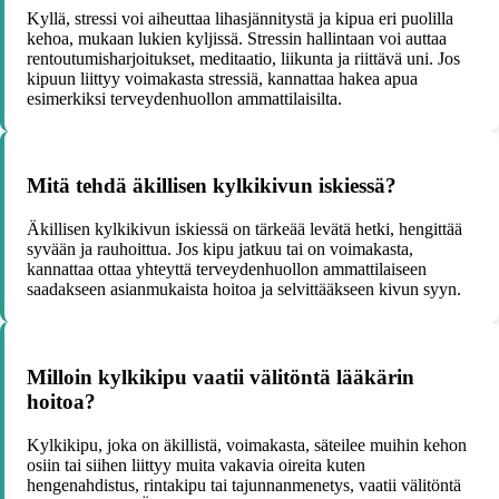
Kyllä, stressi voi aiheuttaa lihasjännitystä ja kipua eri puolilla
kehoa, mukaan lukien kyljissä. Stressin hallintaan voi auttaa
rentoutumisharjoitukset, meditaatio, liikunta ja riittävä uni. Jos
kipuun liittyy voimakasta stressiä, kannattaa hakea apua
esimerkiksi terveydenhuollon ammattilaisilta.
Mitä tehdä äkillisen kylkikivun iskiessä?
Äkillisen kylkikivun iskiessä on tärkeää levätä hetki, hengittää
syvään ja rauhoittua. Jos kipu jatkuu tai on voimakasta,
kannattaa ottaa yhteyttä terveydenhuollon ammattilaiseen
saadakseen asianmukaista hoitoa ja selvittääkseen kivun syyn.
Milloin kylkikipu vaatii välitöntä lääkärin
hoitoa?
Kylkikipu, joka on äkillistä, voimakasta, säteilee muihin kehon
osiin tai siihen liittyy muita vakavia oireita kuten
hengenahdistus, rintakipu tai tajunnanmenetys, vaatii välitöntä