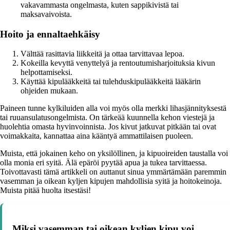
vakavammasta ongelmasta, kuten sappikivistä tai
maksavaivoista.
Hoito ja ennaltaehkäisy
Välttää rasittavia liikkeitä ja ottaa tarvittavaa lepoa.
Kokeilla kevyttä venyttelyä ja rentoutumisharjoituksia kivun
helpottamiseksi.
Käyttää kipulääkkeitä tai tulehduskipulääkkeitä lääkärin
ohjeiden mukaan.
Paineen tunne kylkiluiden alla voi myös olla merkki lihasjännityksestä
tai ruuansulatusongelmista. On tärkeää kuunnella kehon viestejä ja
huolehtia omasta hyvinvoinnista. Jos kivut jatkuvat pitkään tai ovat
voimakkaita, kannattaa aina kääntyä ammattilaisen puoleen.
Muista, että jokainen keho on yksilöllinen, ja kipuoireiden taustalla voi
olla monia eri syitä. Älä epäröi pyytää apua ja tukea tarvittaessa.
Toivottavasti tämä artikkeli on auttanut sinua ymmärtämään paremmin
vasemman ja oikean kyljen kipujen mahdollisia syitä ja hoitokeinoja.
Muista pitää huolta itsestäsi!
Miksi vasemman tai oikean kyljen kipu voi