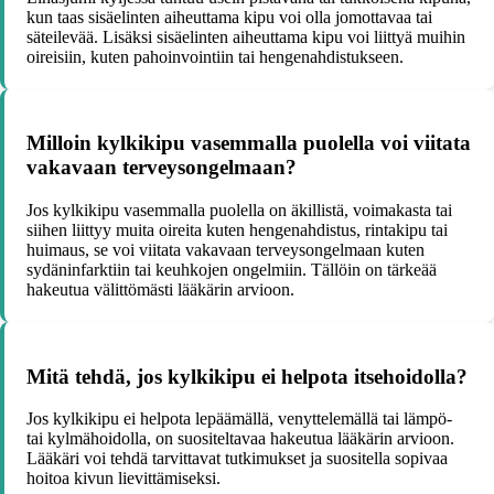
kun taas sisäelinten aiheuttama kipu voi olla jomottavaa tai
säteilevää. Lisäksi sisäelinten aiheuttama kipu voi liittyä muihin
oireisiin, kuten pahoinvointiin tai hengenahdistukseen.
Milloin kylkikipu vasemmalla puolella voi viitata
vakavaan terveysongelmaan?
Jos kylkikipu vasemmalla puolella on äkillistä, voimakasta tai
siihen liittyy muita oireita kuten hengenahdistus, rintakipu tai
huimaus, se voi viitata vakavaan terveysongelmaan kuten
sydäninfarktiin tai keuhkojen ongelmiin. Tällöin on tärkeää
hakeutua välittömästi lääkärin arvioon.
Mitä tehdä, jos kylkikipu ei helpota itsehoidolla?
Jos kylkikipu ei helpota lepäämällä, venyttelemällä tai lämpö-
tai kylmähoidolla, on suositeltavaa hakeutua lääkärin arvioon.
Lääkäri voi tehdä tarvittavat tutkimukset ja suositella sopivaa
hoitoa kivun lievittämiseksi.