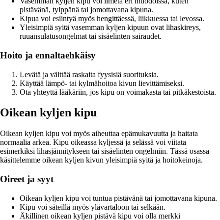
Vasemman kyljen kipu voi ilmetä eri muodoissa, kuten
pistävänä, tylppänä tai jomottavana kipuna.
Kipua voi esiintyä myös hengittäessä, liikkuessa tai levossa.
Yleisimpiä syitä vasemman kyljen kipuun ovat lihaskireys,
ruuansulatusongelmat tai sisäelinten sairaudet.
Hoito ja ennaltaehkäisy
Levätä ja välttää raskaita fyysisiä suorituksia.
Käyttää lämpö- tai kylmähoitoa kivun lievittämiseksi.
Ota yhteyttä lääkäriin, jos kipu on voimakasta tai pitkäkestoista.
Oikean kyljen kipu
Oikean kyljen kipu voi myös aiheuttaa epämukavuutta ja haitata
normaalia arkea. Kipu oikeassa kyljessä ja selässä voi viitata
esimerkiksi lihasjännitykseen tai sisäelinten ongelmiin. Tässä osassa
käsittelemme oikean kyljen kivun yleisimpiä syitä ja hoitokeinoja.
Oireet ja syyt
Oikean kyljen kipu voi tuntua pistävänä tai jomottavana kipuna.
Kipu voi säteillä myös ylävartaloon tai selkään.
Äkillinen oikean kyljen pistävä kipu voi olla merkki