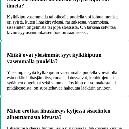
ilmetä?
Kylkikipu vasemmalla tai oikealla puolella voi johtua monista
eri syistä, kuten lihaskireydestä, rasituksesta, vammoista,
sisäelinten ongelmista tai jopa stressistä. On tärkeää selvittää
kivun syy asianmukaisen hoidon saamiseksi.
Mitkä ovat yleisimmät syyt kylkikipuun
vasemmalla puolella?
Yleisimpiä syitä kylkikipuun vasemmalla puolella voivat olla
esimerkiksi lihasjännitys, ruoansulatusvaivat, keuhkojen tai
sydämen ongelmat sekä vammat. Jos kipu on voimakasta tai
pitkäkestoista, on suositeltavaa hakeutua lääkärin arvioon.
Miten erottaa lihaskireys kyljessä sisäelinten
aiheuttamasta kivusta?
Lihasjumi kyljessä tuntuu usein pistävänä tai tukkoisena kipuna,