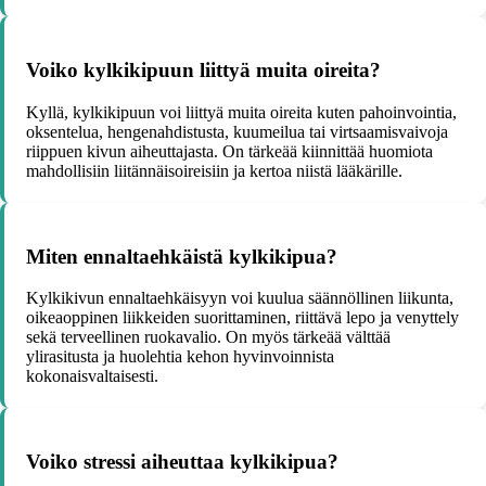
Voiko kylkikipuun liittyä muita oireita?
Kyllä, kylkikipuun voi liittyä muita oireita kuten pahoinvointia,
oksentelua, hengenahdistusta, kuumeilua tai virtsaamisvaivoja
riippuen kivun aiheuttajasta. On tärkeää kiinnittää huomiota
mahdollisiin liitännäisoireisiin ja kertoa niistä lääkärille.
Miten ennaltaehkäistä kylkikipua?
Kylkikivun ennaltaehkäisyyn voi kuulua säännöllinen liikunta,
oikeaoppinen liikkeiden suorittaminen, riittävä lepo ja venyttely
sekä terveellinen ruokavalio. On myös tärkeää välttää
ylirasitusta ja huolehtia kehon hyvinvoinnista
kokonaisvaltaisesti.
Voiko stressi aiheuttaa kylkikipua?