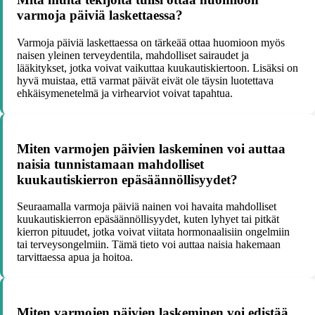
varmoja päiviä laskettaessa?
Varmoja päiviä laskettaessa on tärkeää ottaa huomioon myös
naisen yleinen terveydentila, mahdolliset sairaudet ja
lääkitykset, jotka voivat vaikuttaa kuukautiskiertoon. Lisäksi on
hyvä muistaa, että varmat päivät eivät ole täysin luotettava
ehkäisymenetelmä ja virhearviot voivat tapahtua.
Miten varmojen päivien laskeminen voi auttaa
naisia tunnistamaan mahdolliset
kuukautiskierron epäsäännöllisyydet?
Seuraamalla varmoja päiviä nainen voi havaita mahdolliset
kuukautiskierron epäsäännöllisyydet, kuten lyhyet tai pitkät
kierron pituudet, jotka voivat viitata hormonaalisiin ongelmiin
tai terveysongelmiin. Tämä tieto voi auttaa naisia hakemaan
tarvittaessa apua ja hoitoa.
Miten varmojen päivien laskeminen voi edistää