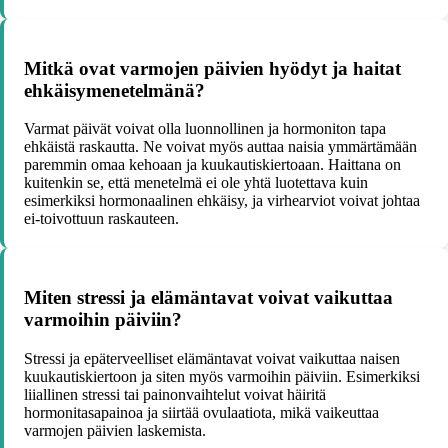
Mitkä ovat varmojen päivien hyödyt ja haitat
ehkäisymenetelmänä?
Varmat päivät voivat olla luonnollinen ja hormoniton tapa
ehkäistä raskautta. Ne voivat myös auttaa naisia ymmärtämään
paremmin omaa kehoaan ja kuukautiskiertoaan. Haittana on
kuitenkin se, että menetelmä ei ole yhtä luotettava kuin
esimerkiksi hormonaalinen ehkäisy, ja virhearviot voivat johtaa
ei-toivottuun raskauteen.
Miten stressi ja elämäntavat voivat vaikuttaa
varmoihin päiviin?
Stressi ja epäterveelliset elämäntavat voivat vaikuttaa naisen
kuukautiskiertoon ja siten myös varmoihin päiviin. Esimerkiksi
liiallinen stressi tai painonvaihtelut voivat häiritä
hormonitasapainoa ja siirtää ovulaatiota, mikä vaikeuttaa
varmojen päivien laskemista.