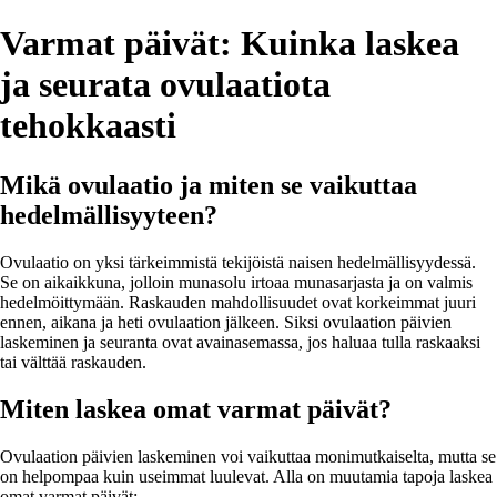
Varmat päivät: Kuinka laskea
ja seurata ovulaatiota
tehokkaasti
Mikä ovulaatio ja miten se vaikuttaa
hedelmällisyyteen?
Ovulaatio on yksi tärkeimmistä tekijöistä naisen hedelmällisyydessä.
Se on aikaikkuna, jolloin munasolu irtoaa munasarjasta ja on valmis
hedelmöittymään. Raskauden mahdollisuudet ovat korkeimmat juuri
ennen, aikana ja heti ovulaation jälkeen. Siksi ovulaation päivien
laskeminen ja seuranta ovat avainasemassa, jos haluaa tulla raskaaksi
tai välttää raskauden.
Miten laskea omat varmat päivät?
Ovulaation päivien laskeminen voi vaikuttaa monimutkaiselta, mutta se
on helpompaa kuin useimmat luulevat. Alla on muutamia tapoja laskea
omat varmat päivät: