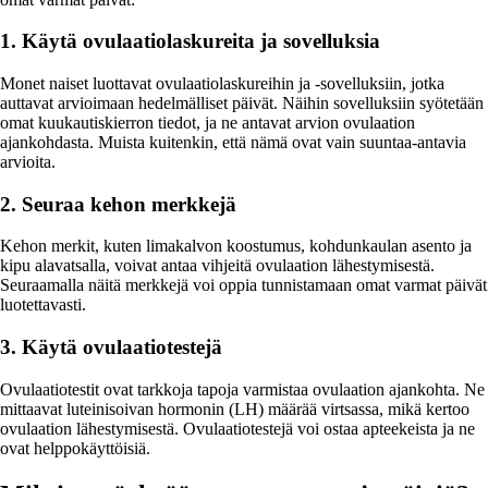
1. Käytä ovulaatiolaskureita ja sovelluksia
Monet naiset luottavat ovulaatiolaskureihin ja -sovelluksiin, jotka
auttavat arvioimaan hedelmälliset päivät. Näihin sovelluksiin syötetään
omat kuukautiskierron tiedot, ja ne antavat arvion ovulaation
ajankohdasta. Muista kuitenkin, että nämä ovat vain suuntaa-antavia
arvioita.
2. Seuraa kehon merkkejä
Kehon merkit, kuten limakalvon koostumus, kohdunkaulan asento ja
kipu alavatsalla, voivat antaa vihjeitä ovulaation lähestymisestä.
Seuraamalla näitä merkkejä voi oppia tunnistamaan omat varmat päivät
luotettavasti.
3. Käytä ovulaatiotestejä
Ovulaatiotestit ovat tarkkoja tapoja varmistaa ovulaation ajankohta. Ne
mittaavat luteinisoivan hormonin (LH) määrää virtsassa, mikä kertoo
ovulaation lähestymisestä. Ovulaatiotestejä voi ostaa apteekeista ja ne
ovat helppokäyttöisiä.