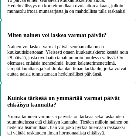
16 päivää ennen seuraavan kuukautiskierron alkua.
Hedelmällisyys on korkeimmillaan ovulaation aikaan, jolloin
munasolu irtoaa munasarjasta ja on mahdollista tulla raskaaksi.
Miten nainen voi laskea varmat päivät?
Nainen voi laskea varmat päivät seuraamalla omaa
kuukautiskiertoaan. Yleisesti ottaen kuukautiskierto kestää noin
28 päivää, josta ovulaatio tapahtuu noin puolessa välissä. On
olemassa erilaisia menetelmiä, kuten kalenterimenetelmä,
lämpötilamittaus ja kohdunkaulan liman tarkkailu, jotka voivat
auttaa naisia tunnistamaan hedelmälliset päivänsä.
Kuinka tärkeää on ymmärtää varmat päivät
ehkäisyn kannalta?
Ymmärtäminen varmoista päivistä on tärkeää sekä raskauden
suunnittelussa että ehkäisyn kannalta. Tietäen milloin nainen on
hedelmällisimmillään, hän voi joko pyrkiä tulemaan raskaaksi
tai välttää raskauden ilman hormonaalista ehkäisyä.