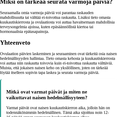
Miksi on tärkeää seurata varmoja päiviä?
Seuraamalla omia varmoja päiviä voi parantaa raskauden
mahdollisuutta tai välttää ei-toivottua raskautta. Lisäksi tieto omasta
kuukautiskierrosta ja ovulaatiosta voi auttaa havaitsemaan mahdollisia
terveysongelmia ajoissa, kuten epäsäännöllistä kiertoa tai
hormonaalisia epätasapainoja.
Yhteenveto
Ovulaation päivien laskeminen ja seuraaminen ovat tärkeitä osia naisen
hedelmällisyyden hallintaa. Tieto omasta kehosta ja kuukautiskierrosta
voi auttaa niin raskautta toivovia kuin ei-toivottua raskautta välttäviä.
Muista, että jokaisen naisen keho on yksilöllinen, joten on tärkeää
löytää itselleen sopivin tapa laskea ja seurata varmoja päiviä.
Mitkä ovat varmat päivät ja miten ne
vaikuttavat naisen hedelmällisyyteen?
Varmat päivät ovat naisen kuukautiskierron aika, jolloin hän on
todennäköisimmin hedelmällinen. Tämä aika sijoittuu noin 12-