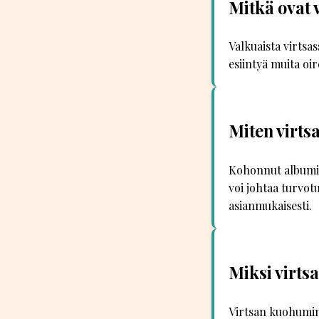
Mitkä ovat 
Valkuaista virtsa
esiintyä muita oir
Miten virts
Kohonnut albumiin
voi johtaa turvot
asianmukaisesti.
Miksi virts
Virtsan kuohumine