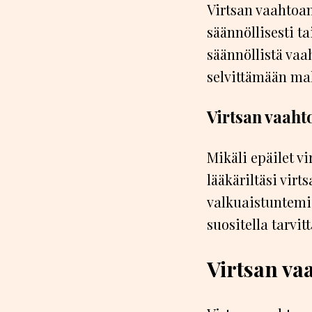
Virtsan vaahtoam
säännöllisesti t
säännöllistä vaa
selvittämään mah
Virtsan vaaht
Mikäli epäilet v
lääkäriltäsi vir
valkuaistuntemis
suositella tarvit
Virtsan va