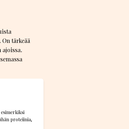
uista
. On tärkeää
 ajoissa.
nasemassa
 esimerkiksi
ähän proteiinia,