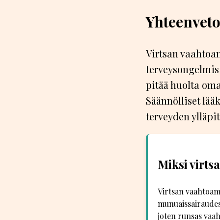
Yhteenvet
Virtsan vaahtoam
terveysongelmist
pitää huolta oma
Säännölliset lää
terveyden ylläpi
Miksi virts
Virtsan vaahtoami
munuaissairaudest
joten runsas vaah