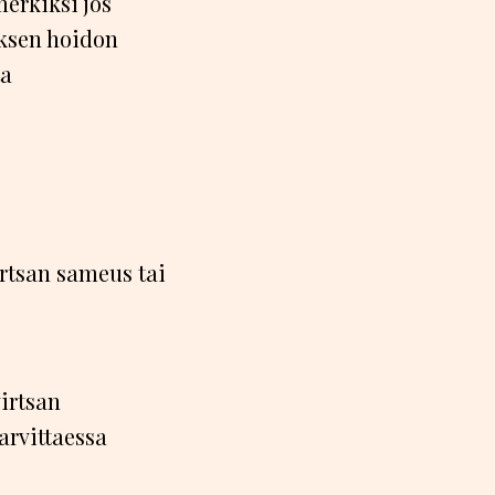
merkiksi jos
eksen hoidon
ta
irtsan sameus tai
virtsan
arvittaessa