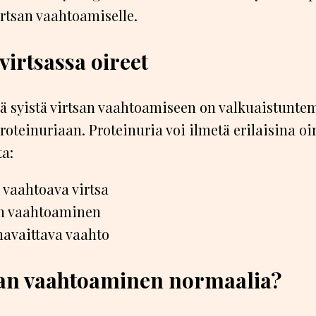
virtsan vaahtoamiselle.
virtsassa oireet
ä syistä virtsan vaahtoamiseen on valkuaistuntem
proteinuriaan. Proteinuria voi ilmetä erilaisina oir
ta:
 vaahtoava virtsa
n vaahtoaminen
havaittava vaahto
san vaahtoaminen normaalia?