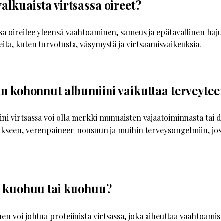
valkuaista virtsassa oireet?
ssa oireilee yleensä vaahtoaminen, sameus ja epätavallinen haju.
eita, kuten turvotusta, väsymystä ja virtsaamisvaikeuksia.
an kohonnut albumiini vaikuttaa terveyte
i virtsassa voi olla merkki munuaisten vajaatoiminnasta tai d
ukseen, verenpaineen nousuun ja muihin terveysongelmiin, jos 
a kuohuu tai kuohuu?
n voi johtua proteiinista virtsassa, joka aiheuttaa vaahtoamist