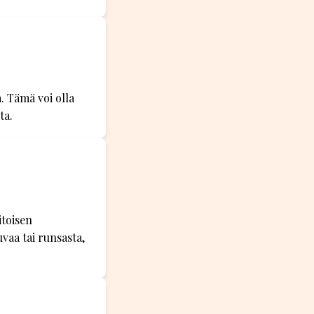
a. Tämä voi olla
ta.
itoisen
vaa tai runsasta,