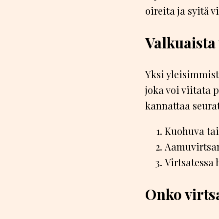
oireita ja syitä 
Valkuaista 
Yksi yleisimmist
joka voi viitata 
kannattaa seura
Kuohuva tai
Aamuvirtsa
Virtsatessa 
Onko virt