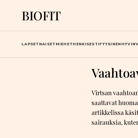
BIOFIT
LAPSET
NAISET
MIEHET
HENKISESTI
FYYSINEN
HYVINV
Vaahtoav
Virtsan vaahtoam
saattavat huomat
artikkelissa käs
sairauksia, kuten