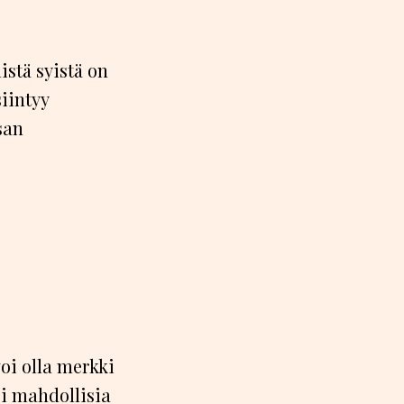
istä syistä on
siintyy
san
voi olla merkki
i mahdollisia