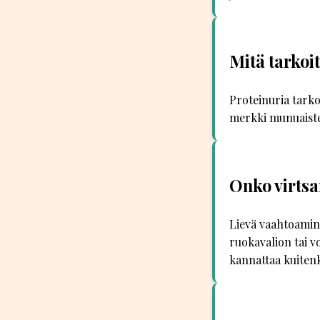
Mitä tarkoi
Proteinuria tarkoi
merkki munuaiste
Onko virts
Lievä vaahtoamine
ruokavalion tai v
kannattaa kuitenk