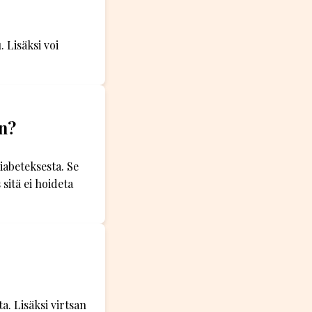
 Lisäksi voi
en?
iabeteksesta. Se
sitä ei hoideta
a. Lisäksi virtsan