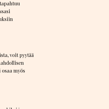
 tapahtuu
ssasi
uksiin
sta, voit pyytää
mahdollisen
ri osaa myös