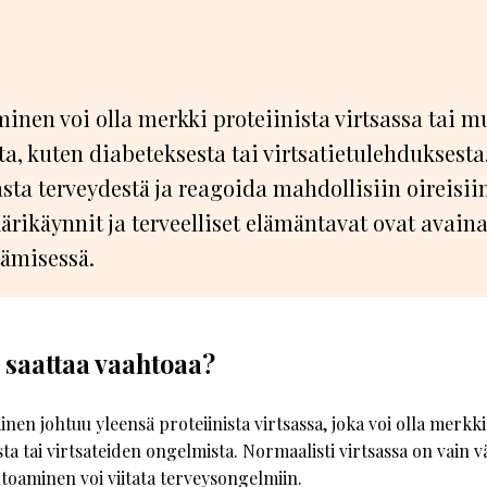
o
inen voi olla merkki proteiinista virtsassa tai m
a, kuten diabeteksesta tai virtsatietulehduksesta
sta terveydestä ja reagoida mahdollisiin oireisiin
kärikäynnit ja terveelliset elämäntavat ovat avai
tämisessä.
a saattaa vaahtoaa?
nen johtuu yleensä proteiinista virtsassa, joka voi olla merkki
a tai virtsateiden ongelmista. Normaalisti virtsassa on vain v
toaminen voi viitata terveysongelmiin.