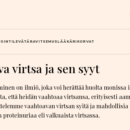
OINTI
LEVÄTÄ
RAVITSEMUS
LÄÄKÄRI
KORVAT
a virtsa ja sen syyt
inen on ilmiö, joka voi herättää huolta monissa 
a, että heidän vaahtoaa virtsansa, erityisesti aa
ittelemme vaahtoavan virtsan syitä ja mahdollisia 
 proteinuriaa eli valkuaista virtsassa.