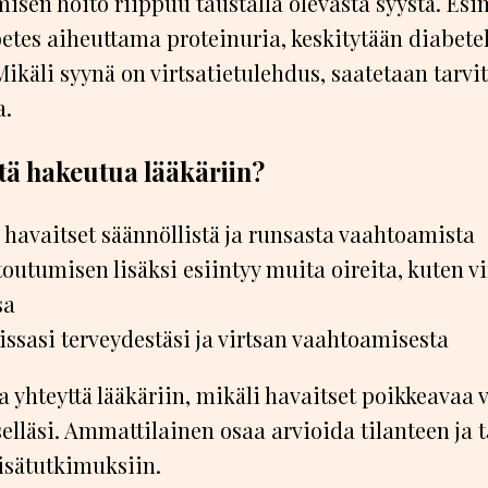
isen hoito riippuu taustalla olevasta syystä. Esi
etes aiheuttama proteinuria, keskitytään diabet
ikäli syynä on virtsatietulehdus, saatetaan tarvi
a.
ytä hakeutua lääkäriin?
a havaitset säännöllistä ja runsasta vaahtoamista
outumisen lisäksi esiintyy muita oireita, kuten v
sa
lissasi terveydestäsi ja virtsan vaahtoamisesta
a yhteyttä lääkäriin, mikäli havaitset poikkeavaa 
elläsi. Ammattilainen osaa arvioida tilanteen ja t
isätutkimuksiin.