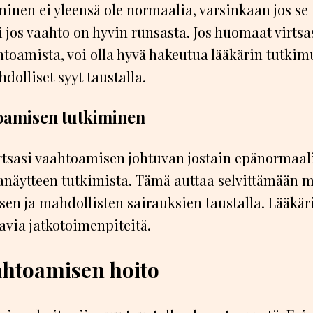
inen ei yleensä ole normaalia, varsinkaan jos se
ai jos vaahto on hyvin runsasta. Jos huomaat virtsa
htoamista, voi olla hyvä hakeutua lääkärin tutkim
dolliset syyt taustalla.
oamisen tutkiminen
irtsasi vaahtoamisen johtuvan jostain epänormaali
tsanäytteen tutkimista. Tämä auttaa selvittämään 
en ja mahdollisten sairauksien taustalla. Lääkä
tavia jatkotoimenpiteitä.
ahtoamisen hoito