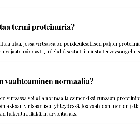
ttaa termi proteinuria?
ttaa tilaa, jossa virtsassa on poikkeuksellisen paljon proteiini
n vajaatoiminnasta, tulehduksesta tai muista terveysongelmis
an vaahtoaminen normaalia?
n virtsassa voi olla normaalia esimerkiksi runsaan proteiinip
oimakkaan virtsaamisen yhteydessä. Jos vaahtoaminen on jatku
in hakeutua lääkärin arvioitavaksi.