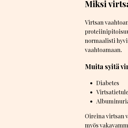
Miksi virt
Virtsan vaahtoam
proteiinipitoisuu
normaalisti hyvin
vaahtoamaan.
Muita syitä vi
Diabetes
Virtsatietu
Albuminuria
Oireina virtsan v
myös vakavammas