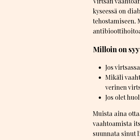
Virtsan vaahtoam
kyseessä on diab
tehostamiseen. M
antibioottihoito
Milloin on sy
Jos virtsass
Mikäli vaaht
verinen virt
Jos olet huo
Muista aina otta
vaahtoamista its
suunnata sinut l