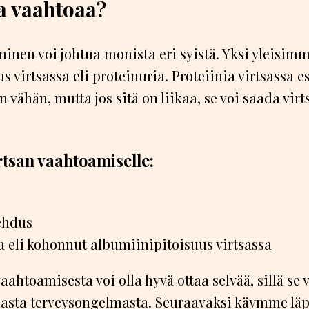
sa vaahtoaa?
inen voi johtua monista eri syistä. Yksi yleisimm
s virtsassa eli proteinuria. Proteiinia virtsassa e
 vähän, mutta jos sitä on liikaa, se voi saada virt
rtsan vaahtoamiselle:
lehdus
 eli kohonnut albumiinipitoisuus virtsassa
aahtoamisesta voi olla hyvä ottaa selvää, sillä se 
ta terveysongelmasta. Seuraavaksi käymme läp