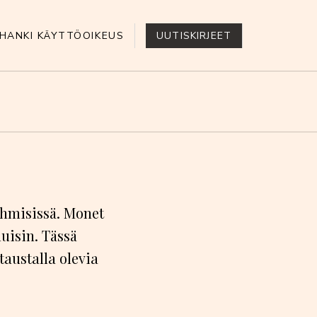
HANKI KÄYTTÖOIKEUS
UUTISKIRJEET
ihmisissä. Monet
muisin. Tässä
taustalla olevia