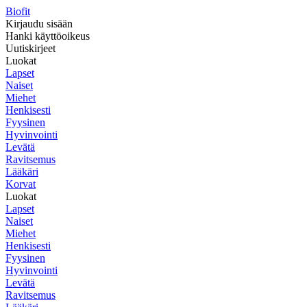
Biofit
Kirjaudu sisään
Hanki käyttöoikeus
Uutiskirjeet
Luokat
Lapset
Naiset
Miehet
Henkisesti
Fyysinen
Hyvinvointi
Levätä
Ravitsemus
Lääkäri
Korvat
Luokat
Lapset
Naiset
Miehet
Henkisesti
Fyysinen
Hyvinvointi
Levätä
Ravitsemus