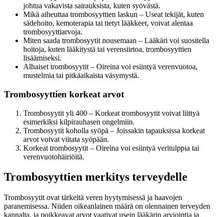
johtua vakavista sairauksista, kuten syövästä.
Mikä aiheuttaa trombosyyttien laskun – Useat tekijät, kuten
sädehoito, kemoterapia tai tietyt lääkkeet, voivat alentaa
trombosyyttiarvoja.
Miten saada trombosyytit nousemaan – Lääkäri voi suositella
hoitoja, kuten lääkitystä tai verensiirtoa, trombosyyttien
lisäämiseksi.
Alhaiset trombosyytit – Oireina voi esiintyä verenvuotoa,
mustelmia tai pitkäaikaista väsymystä.
Trombosyyttien korkeat arvot
Trombosyytit yli 400 – Korkeat trombosyytit voivat liittyä
esimerkiksi kilpirauhasen ongelmiin.
Trombosyytit koholla syöpä – Joissakin tapauksissa korkeat
arvot voivat viitata syöpään.
Korkeat trombosyytit – Oireina voi esiintyä veritulppia tai
verenvuotohäiriöitä.
Trombosyyttien merkitys terveydelle
Trombosyytit ovat tärkeitä veren hyytymisessä ja haavojen
paranemisessa. Niiden oikeanlainen määrä on olennainen terveyden
kannalta, ja poikkeavat arvot vaativat usein lääkärin arviointia ja