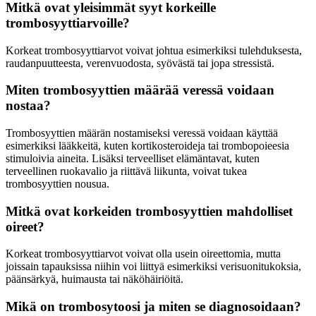
Mitkä ovat yleisimmät syyt korkeille
trombosyyttiarvoille?
Korkeat trombosyyttiarvot voivat johtua esimerkiksi tulehduksesta,
raudanpuutteesta, verenvuodosta, syövästä tai jopa stressistä.
Miten trombosyyttien määrää veressä voidaan
nostaa?
Trombosyyttien määrän nostamiseksi veressä voidaan käyttää
esimerkiksi lääkkeitä, kuten kortikosteroideja tai trombopoieesia
stimuloivia aineita. Lisäksi terveelliset elämäntavat, kuten
terveellinen ruokavalio ja riittävä liikunta, voivat tukea
trombosyyttien nousua.
Mitkä ovat korkeiden trombosyyttien mahdolliset
oireet?
Korkeat trombosyyttiarvot voivat olla usein oireettomia, mutta
joissain tapauksissa niihin voi liittyä esimerkiksi verisuonitukoksia,
päänsärkyä, huimausta tai näköhäiriöitä.
Mikä on trombosytoosi ja miten se diagnosoidaan?