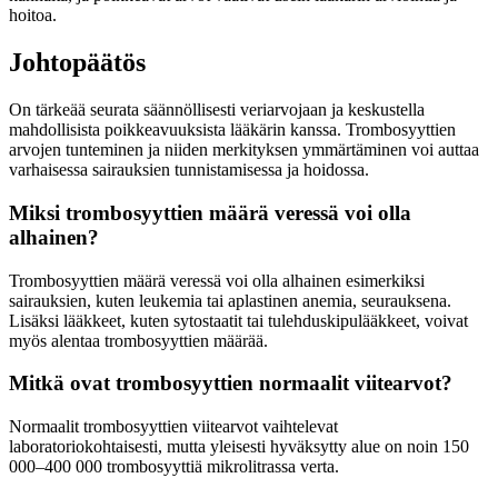
hoitoa.
Johtopäätös
On tärkeää seurata säännöllisesti veriarvojaan ja keskustella
mahdollisista poikkeavuuksista lääkärin kanssa. Trombosyyttien
arvojen tunteminen ja niiden merkityksen ymmärtäminen voi auttaa
varhaisessa sairauksien tunnistamisessa ja hoidossa.
Miksi trombosyyttien määrä veressä voi olla
alhainen?
Trombosyyttien määrä veressä voi olla alhainen esimerkiksi
sairauksien, kuten leukemia tai aplastinen anemia, seurauksena.
Lisäksi lääkkeet, kuten sytostaatit tai tulehduskipulääkkeet, voivat
myös alentaa trombosyyttien määrää.
Mitkä ovat trombosyyttien normaalit viitearvot?
Normaalit trombosyyttien viitearvot vaihtelevat
laboratoriokohtaisesti, mutta yleisesti hyväksytty alue on noin 150
000–400 000 trombosyyttiä mikrolitrassa verta.