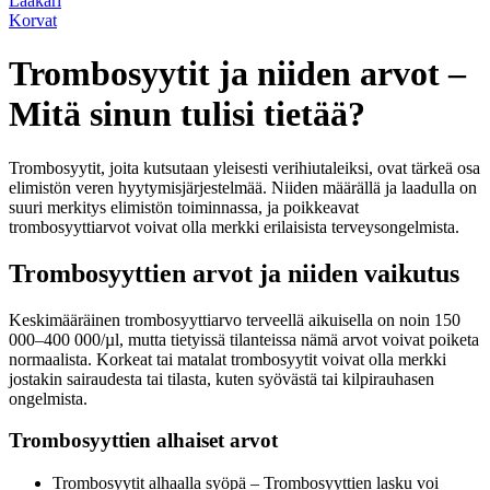
Lääkäri
Korvat
Trombosyytit ja niiden arvot –
Mitä sinun tulisi tietää?
Trombosyytit, joita kutsutaan yleisesti verihiutaleiksi, ovat tärkeä osa
elimistön veren hyytymisjärjestelmää. Niiden määrällä ja laadulla on
suuri merkitys elimistön toiminnassa, ja poikkeavat
trombosyyttiarvot voivat olla merkki erilaisista terveysongelmista.
Trombosyyttien arvot ja niiden vaikutus
Keskimääräinen trombosyyttiarvo terveellä aikuisella on noin 150
000–400 000/µl, mutta tietyissä tilanteissa nämä arvot voivat poiketa
normaalista. Korkeat tai matalat trombosyytit voivat olla merkki
jostakin sairaudesta tai tilasta, kuten syövästä tai kilpirauhasen
ongelmista.
Trombosyyttien alhaiset arvot
Trombosyytit alhaalla syöpä – Trombosyyttien lasku voi