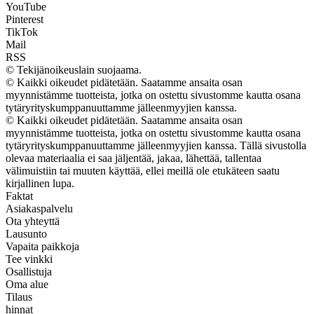
YouTube
Pinterest
TikTok
Mail
RSS
© Tekijänoikeuslain suojaama.
© Kaikki oikeudet pidätetään. Saatamme ansaita osan
myynnistämme tuotteista, jotka on ostettu sivustomme kautta osana
tytäryrityskumppanuuttamme jälleenmyyjien kanssa.
© Kaikki oikeudet pidätetään. Saatamme ansaita osan
myynnistämme tuotteista, jotka on ostettu sivustomme kautta osana
tytäryrityskumppanuuttamme jälleenmyyjien kanssa. Tällä sivustolla
olevaa materiaalia ei saa jäljentää, jakaa, lähettää, tallentaa
välimuistiin tai muuten käyttää, ellei meillä ole etukäteen saatu
kirjallinen lupa.
Faktat
Asiakaspalvelu
Ota yhteyttä
Lausunto
Vapaita paikkoja
Tee vinkki
Osallistuja
Oma alue
Tilaus
hinnat