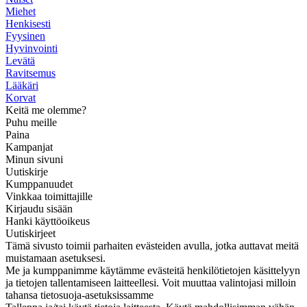
Miehet
Henkisesti
Fyysinen
Hyvinvointi
Levätä
Ravitsemus
Lääkäri
Korvat
Keitä me olemme?
Puhu meille
Paina
Kampanjat
Minun sivuni
Uutiskirje
Kumppanuudet
Vinkkaa toimittajille
Kirjaudu sisään
Hanki käyttöoikeus
Uutiskirjeet
Tämä sivusto toimii parhaiten evästeiden avulla, jotka auttavat meitä
muistamaan asetuksesi.
Me ja kumppanimme käytämme evästeitä henkilötietojen käsittelyyn
ja tietojen tallentamiseen laitteellesi. Voit muuttaa valintojasi milloin
tahansa tietosuoja-asetuksissamme