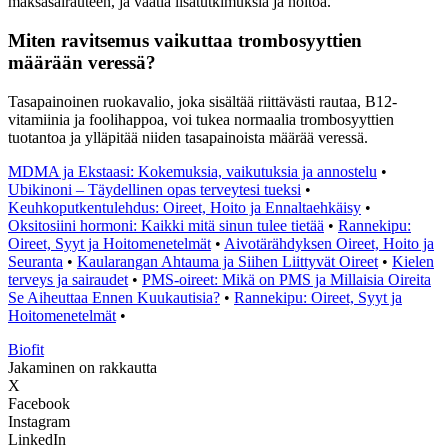
maksasairauteen, ja vaatia lisätutkimuksia ja hoitoa.
Miten ravitsemus vaikuttaa trombosyyttien
määrään veressä?
Tasapainoinen ruokavalio, joka sisältää riittävästi rautaa, B12-
vitamiinia ja foolihappoa, voi tukea normaalia trombosyyttien
tuotantoa ja ylläpitää niiden tasapainoista määrää veressä.
MDMA ja Ekstaasi: Kokemuksia, vaikutuksia ja annostelu
•
Ubikinoni – Täydellinen opas terveytesi tueksi
•
Keuhkoputkentulehdus: Oireet, Hoito ja Ennaltaehkäisy
•
Oksitosiini hormoni: Kaikki mitä sinun tulee tietää
•
Rannekipu:
Oireet, Syyt ja Hoitomenetelmät
•
Aivotärähdyksen Oireet, Hoito ja
Seuranta
•
Kaularangan Ahtauma ja Siihen Liittyvät Oireet
•
Kielen
terveys ja sairaudet
•
PMS-oireet: Mikä on PMS ja Millaisia Oireita
Se Aiheuttaa Ennen Kuukautisia?
•
Rannekipu: Oireet, Syyt ja
Hoitomenetelmät
•
Biofit
Jakaminen on rakkautta
X
Facebook
Instagram
LinkedIn