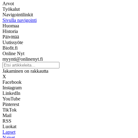
Arvot
Työkalut
Navigointilinkit
Sivulla navigointi
Huomaa
Historia
Päivittää
Uutissyöte
Biofit.fi
Online Nyt
myynti@onlinenyt.fi
Jakaminen on rakkautta
X
Facebook
Instagram
LinkedIn
YouTube
Pinterest
TikTok
Mail
RSS
Luokat
Lapset
Naiset