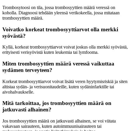
Trombosytoosi on tila, jossa trombosyyttien määrä veressä on
koholla. Diagnoosi tehdään yleensä verikokeella, jossa mitataan
trombosyyttien määrä.
Voivatko korkeat trombosyyttiarvot olla merkki
syövästä?
Kyllä, korkeat trombosyyttiarvot voivat joskus olla merkki syövästä,
erityisesti verisyövistä kuten leukemia tai lymfooma.
Miten trombosyyttien määrä veressä vaikuttaa
sydämen terveyteen?
Korkeat trombosyyttiarvot voivat lisätä veren hyytymisriskiä ja siten
altistaa sydän- ja verisuonitaudeille, kuten sydäninfarktille tai
aivohalvaukselle.
Mitä tarkoittaa, jos trombosyyttien määrä on
jatkuvasti alhainen?
Jos trombosyyttien määrä on jatkuvasti alhainen, se voi viitata
vakavaan sairauteen, kuten autoimmuunisairauteen tai