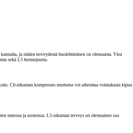
annalta, ja niiden terveydestä huolehtiminen on olennaista. Yksi
amia sekä L5 hermojuurta.
haksiin. C6-nikaman kompressio murtuma voi aiheuttaa voimakasta kipua
uten istuessa ja nostoissa. L5-nikaman terveys on olennainen osa