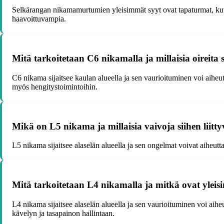
Selkärangan nikamamurtumien yleisimmät syyt ovat tapaturmat, kute
haavoittuvampia.
Mitä tarkoitetaan C6 nikamalla ja millaisia oireita s
C6 nikama sijaitsee kaulan alueella ja sen vaurioituminen voi aihe
myös hengitystoimintoihin.
Mikä on L5 nikama ja millaisia vaivoja siihen liitt
L5 nikama sijaitsee alaselän alueella ja sen ongelmat voivat aiheutta
Mitä tarkoitetaan L4 nikamalla ja mitkä ovat ylei
L4 nikama sijaitsee alaselän alueella ja sen vaurioituminen voi aihe
kävelyn ja tasapainon hallintaan.