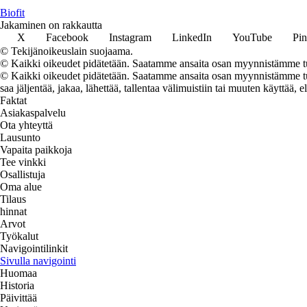
Biofit
Jakaminen on rakkautta
X
Facebook
Instagram
LinkedIn
YouTube
Pin
© Tekijänoikeuslain suojaama.
© Kaikki oikeudet pidätetään. Saatamme ansaita osan myynnistämme tuo
© Kaikki oikeudet pidätetään. Saatamme ansaita osan myynnistämme tuot
saa jäljentää, jakaa, lähettää, tallentaa välimuistiin tai muuten käyttää, e
Faktat
Asiakaspalvelu
Ota yhteyttä
Lausunto
Vapaita paikkoja
Tee vinkki
Osallistuja
Oma alue
Tilaus
hinnat
Arvot
Työkalut
Navigointilinkit
Sivulla navigointi
Huomaa
Historia
Päivittää