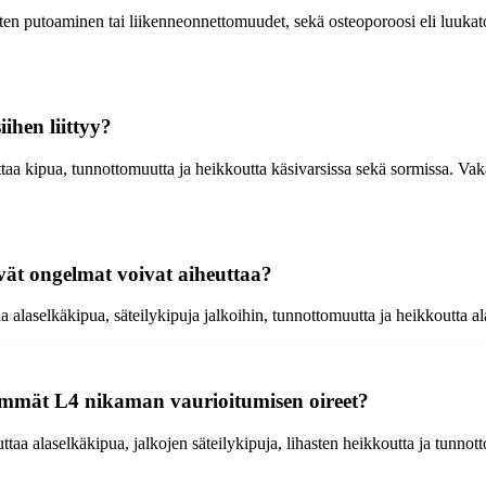
n putoaminen tai liikenneonnettomuudet, sekä osteoporoosi eli luukato,
iihen liittyy?
uttaa kipua, tunnottomuutta ja heikkoutta käsivarsissa sekä sormissa. 
yvät ongelmat voivat aiheuttaa?
a alaselkäkipua, säteilykipuja jalkoihin, tunnottomuutta ja heikkoutta ala
simmät L4 nikaman vaurioitumisen oireet?
uttaa alaselkäkipua, jalkojen säteilykipuja, lihasten heikkoutta ja tunn