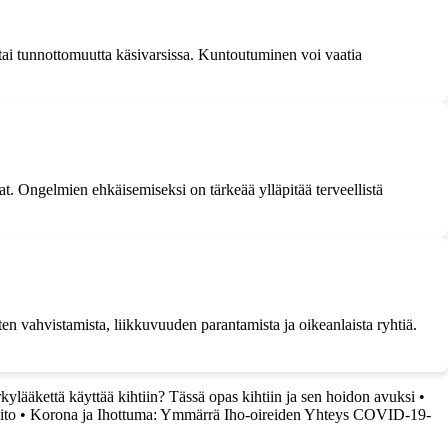
 tai tunnottomuutta käsivarsissa. Kuntoutuminen voi vaatia
t. Ongelmien ehkäisemiseksi on tärkeää ylläpitää terveellistä
n vahvistamista, liikkuvuuden parantamista ja oikeanlaista ryhtiä.
kylääkettä käyttää kihtiin? Tässä opas kihtiin ja sen hoidon avuksi
•
ito
•
Korona ja Ihottuma: Ymmärrä Iho-oireiden Yhteys COVID-19-