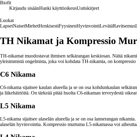
Biofit
Kirjaudu sisään
Hanki käyttöoikeus
Uutiskirjeet
Luokat
Lapset
Naiset
Miehet
Henkisesti
Fyysinen
Hyvinvointi
Levätä
Ravitsemus
TH Nikamat ja Kompressio Mu
TH-nikamat muodostavat ihmisen selkärangan keskiosan. Näitä nikamia o
yleisimmistä ongelmista, joka voi kohdata TH-nikamia, on kompressio
C6 Nikama
C6-nikama sijaitsee kaulan alueella ja se on osa kohdunkaulan selkär
ja liikehäiriöitä. On tärkeää pitää huolta C6-nikaman terveydestä oikeanl
L5 Nikama
L5-nikama sijaitsee alaselän alueella ja se on osa lannerangan nikamia.
alaselän hyvinvointia. Kompressio murtuma L5-nikamassa voi aiheuttaa 