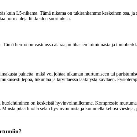
mäs kuin L5-nikama. Tämä nikama on tukirankamme keskeinen osa, ja s
aa normaaleja liikkeiden suorituksia.
 Tämä hermo on vastuussa alaraajan lihasten toiminnasta ja tuntoherkkyy
makasta painetta, mikä voi johtaa nikaman murtumiseen tai puristumisee
ukaisesti lepoa, liikuntaa ja tarvittaessa lääkitystä käyttäen. Fysiote
ä huolehtiminen on keskeistä hyvinvoinnillemme. Kompressio murtumat v
. Muista pitää huolta selän hyvinvoinnista ja kuunnella kehosi viestejä, jo
rtumiin?