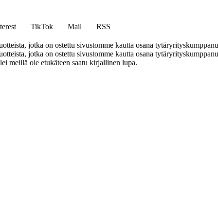
terest
TikTok
Mail
RSS
tteista, jotka on ostettu sivustomme kautta osana tytäryrityskumppan
teista, jotka on ostettu sivustomme kautta osana tytäryrityskumppanuu
llei meillä ole etukäteen saatu kirjallinen lupa.