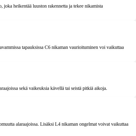
 joka heikentää luuston rakennetta ja tekee nikamista
Vakavammissa tapauksissa C6 nikaman vaurioituminen voi vaikuttaa
raajoissa sekä vaikeuksia kävellä tai seistä pitkiä aikoja.
ottomuutta alaraajoissa. Lisäksi L4 nikaman ongelmat voivat vaikuttaa