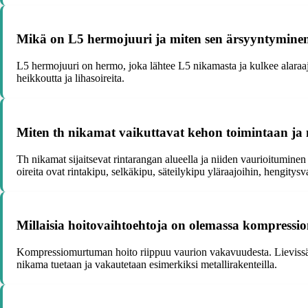
Mikä on L5 hermojuuri ja miten sen ärsyyntyminen
L5 hermojuuri on hermo, joka lähtee L5 nikamasta ja kulkee alaraaja
heikkoutta ja lihasoireita.
Miten th nikamat vaikuttavat kehon toimintaan ja m
Th nikamat sijaitsevat rintarangan alueella ja niiden vaurioitumine
oireita ovat rintakipu, selkäkipu, säteilykipu yläraajoihin, hengity
Millaisia hoitovaihtoehtoja on olemassa kompress
Kompressiomurtuman hoito riippuu vaurion vakavuudesta. Lievissä ta
nikama tuetaan ja vakautetaan esimerkiksi metallirakenteilla.