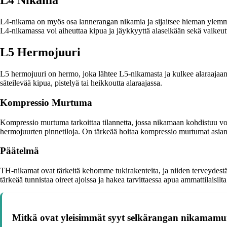
L4 Nikama
L4-nikama on myös osa lannerangan nikamia ja sijaitsee hieman ylem
L4-nikamassa voi aiheuttaa kipua ja jäykkyyttä alaselkään sekä vaikeutt
L5 Hermojuuri
L5 hermojuuri on hermo, joka lähtee L5-nikamasta ja kulkee alaraajaan.
säteilevää kipua, pistelyä tai heikkoutta alaraajassa.
Kompressio Murtuma
Kompressio murtuma tarkoittaa tilannetta, jossa nikamaan kohdistuu voi
hermojuurten pinnetiloja. On tärkeää hoitaa kompressio murtumat asianm
Päätelmä
TH-nikamat ovat tärkeitä kehomme tukirakenteita, ja niiden terveydest
tärkeää tunnistaa oireet ajoissa ja hakea tarvittaessa apua ammattilaisilta
Mitkä ovat yleisimmät syyt selkärangan nikamamu