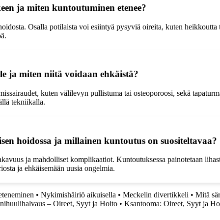
keen ja miten kuntoutuminen etenee?
idosta. Osalla potilaista voi esiintyä pysyviä oireita, kuten heikkoutta
öä.
e ja miten niitä voidaan ehkäistä?
sairaudet, kuten välilevyn pullistuma tai osteoporoosi, sekä tapaturma
llä tekniikalla.
en hoidossa ja millainen kuntoutus on suositeltavaa?
avuus ja mahdolliset komplikaatiot. Kuntoutuksessa painotetaan lihaste
riosta ja ehkäisemään uusia ongelmia.
 eteneminen
•
Nykimishäiriö aikuisella
•
Meckelin divertikkeli
•
Mitä sär
nihuulihalvaus – Oireet, Syyt ja Hoito
•
Ksantooma: Oireet, Syyt ja Ho