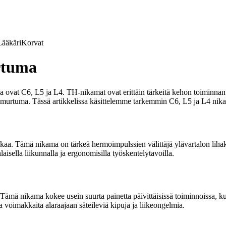
Lääkäri
Korvat
rtuma
vat C6, L5 ja L4. TH-nikamat ovat erittäin tärkeitä kehon toiminnan k
 murtuma. Tässä artikkelissa käsittelemme tarkemmin C6, L5 ja L4 nik
ankaa. Tämä nikama on tärkeä hermoimpulssien välittäjä ylävartalon li
aisella liikunnalla ja ergonomisilla työskentelytavoilla.
 Tämä nikama kokee usein suurta painetta päivittäisissä toiminnoissa, k
voimakkaita alaraajaan säteileviä kipuja ja liikeongelmia.