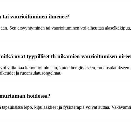
 tai vaurioituminen ilmenee?
an. Sen ärsyyntyminen tai vaurioituminen voi aiheuttaa alaselkäkipua, sä
itkä ovat tyypilliset th nikamien vaurioitumisen oiree
n voi vaikuttaa kehon toimintaan, kuten hengitykseen, ruoansulatukseen 
svaikeudet ja ruoansulatusongelmat.
iomurtuman hoidossa?
pauksissa lepo, kipulääkkeet ja fysioterapia voivat auttaa. Vakavammis