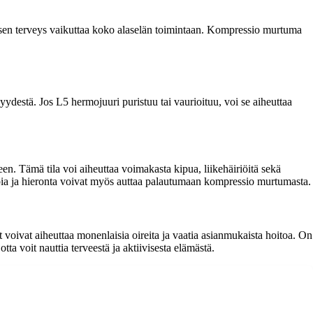
en terveys vaikuttaa koko alaselän toimintaan. Kompressio murtuma
destä. Jos L5 hermojuuri puristuu tai vaurioituu, voi se aiheuttaa
n. Tämä tila voi aiheuttaa voimakasta kipua, liikehäiriöitä sekä
rapia ja hieronta voivat myös auttaa palautumaan kompressio murtumasta.
oivat aiheuttaa monenlaisia oireita ja vaatia asianmukaista hoitoa. On
tta voit nauttia terveestä ja aktiivisesta elämästä.