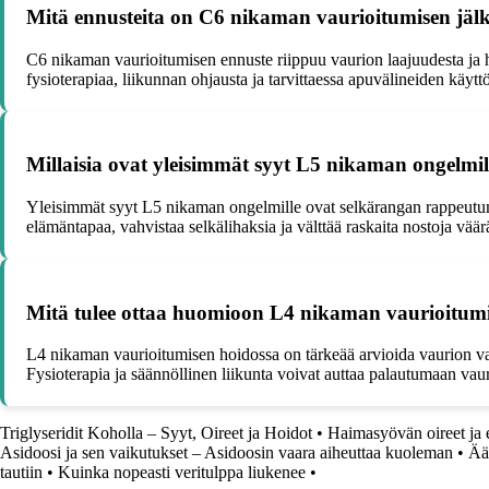
Mitä ennusteita on C6 nikaman vaurioitumisen jäl
C6 nikaman vaurioitumisen ennuste riippuu vaurion laajuudesta ja ho
fysioterapiaa, liikunnan ohjausta ja tarvittaessa apuvälineiden käytt
Millaisia ovat yleisimmät syyt L5 nikaman ongelmill
Yleisimmät syyt L5 nikaman ongelmille ovat selkärangan rappeutumis
elämäntapaa, vahvistaa selkälihaksia ja välttää raskaita nostoja väärä
Mitä tulee ottaa huomioon L4 nikaman vaurioitumis
L4 nikaman vaurioitumisen hoidossa on tärkeää arvioida vaurion vak
Fysioterapia ja säännöllinen liikunta voivat auttaa palautumaan vau
Triglyseridit Koholla – Syyt, Oireet ja Hoidot
•
Haimasyövän oireet ja
Asidoosi ja sen vaikutukset – Asidoosin vaara aiheuttaa kuoleman
•
Ää
tautiin
•
Kuinka nopeasti veritulppa liukenee
•