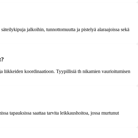
teilykipuja jalkoihin, tunnottomuutta ja pistelyä alaraajoissa sekä
t?
ja liikkeiden koordinaatioon. Tyypillisiä th nikamien vaurioitumisen
sa tapauksissa saattaa tarvita leikkaushoitoa, jossa murtunut