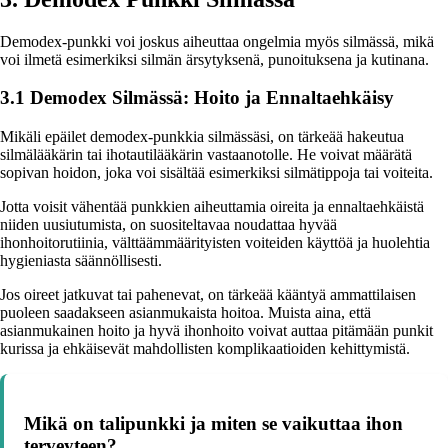
Demodex-punkki voi joskus aiheuttaa ongelmia myös silmässä, mikä
voi ilmetä esimerkiksi silmän ärsytyksenä, punoituksena ja kutinana.
3.1 Demodex Silmässä: Hoito ja Ennaltaehkäisy
Mikäli epäilet demodex-punkkia silmässäsi, on tärkeää hakeutua
silmälääkärin tai ihotautilääkärin vastaanotolle. He voivat määrätä
sopivan hoidon, joka voi sisältää esimerkiksi silmätippoja tai voiteita.
Jotta voisit vähentää punkkien aiheuttamia oireita ja ennaltaehkäistä
niiden uusiutumista, on suositeltavaa noudattaa hyvää
ihonhoitorutiinia, välttäämmäärityisten voiteiden käyttöä ja huolehtia
hygieniasta säännöllisesti.
Jos oireet jatkuvat tai pahenevat, on tärkeää kääntyä ammattilaisen
puoleen saadakseen asianmukaista hoitoa. Muista aina, että
asianmukainen hoito ja hyvä ihonhoito voivat auttaa pitämään punkit
kurissa ja ehkäisevät mahdollisten komplikaatioiden kehittymistä.
Mikä on talipunkki ja miten se vaikuttaa ihon
terveyteen?