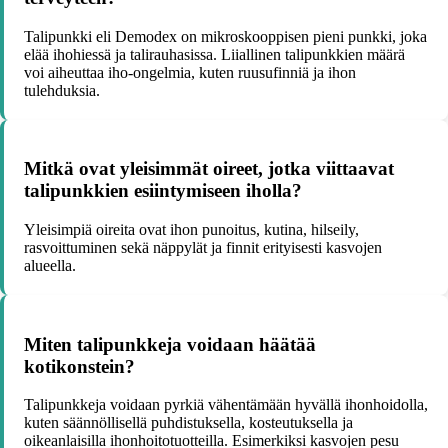
Talipunkki eli Demodex on mikroskooppisen pieni punkki, joka
elää ihohiessä ja talirauhasissa. Liiallinen talipunkkien määrä
voi aiheuttaa iho-ongelmia, kuten ruusufinniä ja ihon
tulehduksia.
Mitkä ovat yleisimmät oireet, jotka viittaavat
talipunkkien esiintymiseen iholla?
Yleisimpiä oireita ovat ihon punoitus, kutina, hilseily,
rasvoittuminen sekä näppylät ja finnit erityisesti kasvojen
alueella.
Miten talipunkkeja voidaan häätää
kotikonstein?
Talipunkkeja voidaan pyrkiä vähentämään hyvällä ihonhoidolla,
kuten säännöllisellä puhdistuksella, kosteutuksella ja
oikeanlaisilla ihonhoitotuotteilla. Esimerkiksi kasvojen pesu