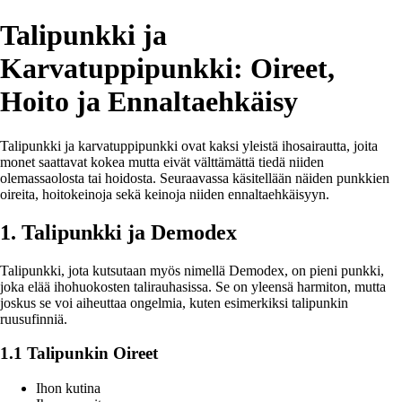
Talipunkki ja
Karvatuppipunkki: Oireet,
Hoito ja Ennaltaehkäisy
Talipunkki ja karvatuppipunkki ovat kaksi yleistä ihosairautta, joita
monet saattavat kokea mutta eivät välttämättä tiedä niiden
olemassaolosta tai hoidosta. Seuraavassa käsitellään näiden punkkien
oireita, hoitokeinoja sekä keinoja niiden ennaltaehkäisyyn.
1. Talipunkki ja Demodex
Talipunkki, jota kutsutaan myös nimellä Demodex, on pieni punkki,
joka elää ihohuokosten talirauhasissa. Se on yleensä harmiton, mutta
joskus se voi aiheuttaa ongelmia, kuten esimerkiksi talipunkin
ruusufinniä.
1.1 Talipunkin Oireet
Ihon kutina