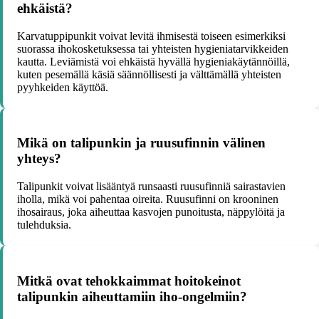
ehkäistä?
Karvatuppipunkit voivat levitä ihmisestä toiseen esimerkiksi
suorassa ihokosketuksessa tai yhteisten hygieniatarvikkeiden
kautta. Leviämistä voi ehkäistä hyvällä hygieniakäytännöillä,
kuten pesemällä käsiä säännöllisesti ja välttämällä yhteisten
pyyhkeiden käyttöä.
Mikä on talipunkin ja ruusufinnin välinen
yhteys?
Talipunkit voivat lisääntyä runsaasti ruusufinniä sairastavien
iholla, mikä voi pahentaa oireita. Ruusufinni on krooninen
ihosairaus, joka aiheuttaa kasvojen punoitusta, näppylöitä ja
tulehduksia.
Mitkä ovat tehokkaimmat hoitokeinot
talipunkin aiheuttamiin iho-ongelmiin?