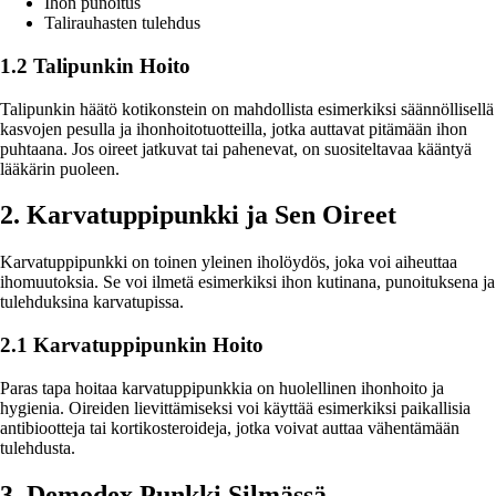
Ihon punoitus
Talirauhasten tulehdus
1.2 Talipunkin Hoito
Talipunkin häätö kotikonstein on mahdollista esimerkiksi säännöllisellä
kasvojen pesulla ja ihonhoitotuotteilla, jotka auttavat pitämään ihon
puhtaana. Jos oireet jatkuvat tai pahenevat, on suositeltavaa kääntyä
lääkärin puoleen.
2. Karvatuppipunkki ja Sen Oireet
Karvatuppipunkki on toinen yleinen iholöydös, joka voi aiheuttaa
ihomuutoksia. Se voi ilmetä esimerkiksi ihon kutinana, punoituksena ja
tulehduksina karvatupissa.
2.1 Karvatuppipunkin Hoito
Paras tapa hoitaa karvatuppipunkkia on huolellinen ihonhoito ja
hygienia. Oireiden lievittämiseksi voi käyttää esimerkiksi paikallisia
antibiootteja tai kortikosteroideja, jotka voivat auttaa vähentämään
tulehdusta.
3. Demodex Punkki Silmässä