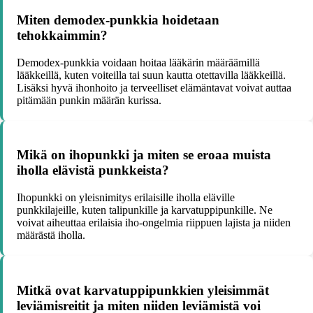
Miten demodex-punkkia hoidetaan
tehokkaimmin?
Demodex-punkkia voidaan hoitaa lääkärin määräämillä
lääkkeillä, kuten voiteilla tai suun kautta otettavilla lääkkeillä.
Lisäksi hyvä ihonhoito ja terveelliset elämäntavat voivat auttaa
pitämään punkin määrän kurissa.
Mikä on ihopunkki ja miten se eroaa muista
iholla elävistä punkkeista?
Ihopunkki on yleisnimitys erilaisille iholla eläville
punkkilajeille, kuten talipunkille ja karvatuppipunkille. Ne
voivat aiheuttaa erilaisia iho-ongelmia riippuen lajista ja niiden
määrästä iholla.
Mitkä ovat karvatuppipunkkien yleisimmät
leviämisreitit ja miten niiden leviämistä voi