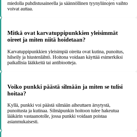
miedolla puhdistusaineella ja säännöllinen tyynyliinojen vaihto
voivat auttaa.
Mitkä ovat karvatuppipunkkien yleisimmät
oireet ja miten niitä hoidetaan?
Karvatuppipunkkien yleisimpiä oireita ovat kutina, punoitus,
hilseily ja hiustenlähtö. Hoitona voidaan käyttää esimerkiksi
paikallisia lääkkeitä tai antibiootteja.
Voiko punkki päästä silmään ja miten se tulisi
hoitaa?
Kyllä, punkki voi päästä silmään aiheuttaen ärsytystä,
punoitusta ja kutinaa. Silmäpunkin hoitoon tulee hakeutua
lääkärin vastaanotolle, jossa punkki voidaan poistaa
asianmukaisesti.