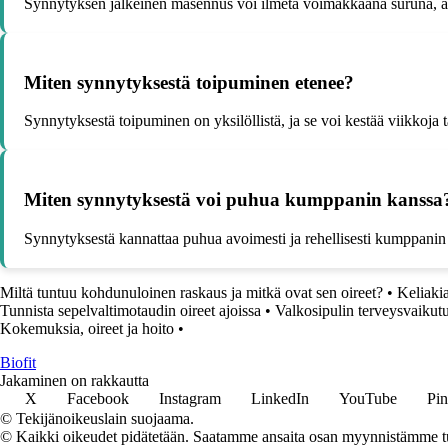
Synnytyksen jälkeinen masennus voi ilmetä voimakkaana suruna, ahd
Miten synnytyksestä toipuminen etenee?
Synnytyksestä toipuminen on yksilöllistä, ja se voi kestää viikkoja t
Miten synnytyksestä voi puhua kumppanin kanssa
Synnytyksestä kannattaa puhua avoimesti ja rehellisesti kumppanin k
Miltä tuntuu kohdunuloinen raskaus ja mitkä ovat sen oireet?
•
Keliakia
Tunnista sepelvaltimotaudin oireet ajoissa
•
Valkosipulin terveysvaikut
Kokemuksia, oireet ja hoito
•
Biofit
Jakaminen on rakkautta
X
Facebook
Instagram
LinkedIn
YouTube
Pin
© Tekijänoikeuslain suojaama.
© Kaikki oikeudet pidätetään. Saatamme ansaita osan myynnistämme tuo