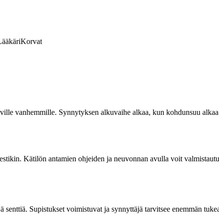
Lääkäri
Korvat
aville vanhemmille. Synnytyksen alkuvaihe alkaa, kun kohdunsuu alkaa 
estikin. Kätilön antamien ohjeiden ja neuvonnan avulla voit valmistaut
senttiä. Supistukset voimistuvat ja synnyttäjä tarvitsee enemmän tukea