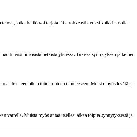
lmät, jotka kätilö voi tarjota. Ota rohkeasti avuksi kaikki tarjolla
 nauttii ensimmäisistä hetkistä yhdessä. Tukeva synnytyksen jälkeinen
ntaa itselleen aikaa tottua uuteen tilanteeseen. Muista myös levätä ja
an varrella. Muista myös antaa itsellesi aikaa toipua synnytyksestä ja