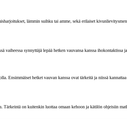
harjoitukset, lämmin suihku tai amme, sekä erilaiset kivunlievitysmenete
sä vaiheessa synnyttäjä lepää hetken vauvansa kanssa ihokontaktissa ja
a. Ensimmäiset hetket vauvan kanssa ovat tärkeitä ja niissä kannattaa a
a. Tärkeintä on kuitenkin luottaa omaan kehoon ja kätilön ohjeisiin matk