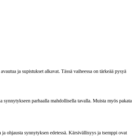
avautua ja supistukset alkavat. Tässä vaiheessa on tärkeää pysyä
ua synnytykseen parhaalla mahdollisella tavalla. Muista myös pakata
 ja ohjausta synnytyksen edetessä. Kärsivällisyys ja tsemppi ovat