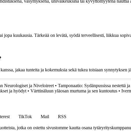
istuksena, väsymyksenä, univaikeuksina tai kyvyttömyytenä nauttia asio
ai jopa kuukausia. Tärkeää on levätä, syödä terveellisesti, liikkua sopiva
?
anssa, jakaa tunteita ja kokemuksia sekä tukea toisiaan synnytyksen jä
n Neurologiset ja Niveloireet
•
Tamponaatio: Sydänpussissa nestettä ja 
ukset ja hyödyt
•
Värttinäluun yläosan murtuma ja sen kuntoutus
•
Iver
terest
TikTok
Mail
RSS
tteista, jotka on ostettu sivustomme kautta osana tytäryrityskumppan