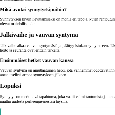
Mikä avuksi synnytyskipuihin?
Synnytyksen kivun lievittämiseksi on monia eri tapoja, kuten rentoutumis
olevat mahdollisuudet.
Jälkivaihe ja vauvan syntymä
Jälkivaihe alkaa vauvan syntymästä ja päättyy istukan syntymiseen. Täs
hoito ja seuranta ovat erittäin tärkeitä.
Ensimmäiset hetket vauvan kanssa
Vauvan syntymä on ainutlaatuinen hetki, jota vanhemmat odottavat innoll
antaa itsellesi armoa synnytyksen jälkeen.
Lopuksi
Synnytys on merkittävä tapahtuma, joka vaatii valmistautumista ja tieto
nauttia uudesta perheenjäsenestäsi täysillä.