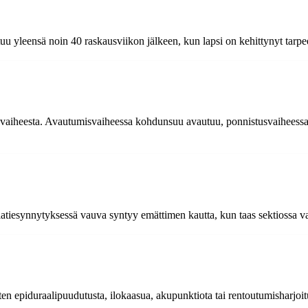
uu yleensä noin 40 raskausviikon jälkeen, kun lapsi on kehittynyt tarpe
svaiheesta. Avautumisvaiheessa kohdunsuu avautuu, ponnistusvaiheessa 
atiesynnytyksessä vauva syntyy emättimen kautta, kun taas sektiossa vau
en epiduraalipuudutusta, ilokaasua, akupunktiota tai rentoutumisharjoit