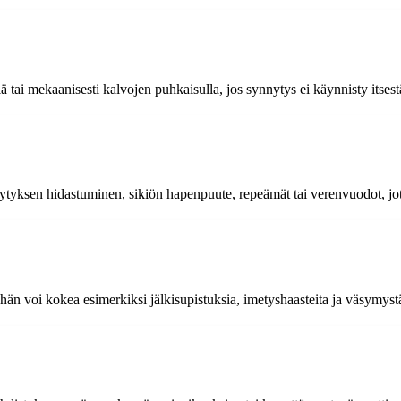
ä tai mekaanisesti kalvojen puhkaisulla, jos synnytys ei käynnisty itsest
tyksen hidastuminen, sikiön hapenpuute, repeämät tai verenvuodot, jotka 
hän voi kokea esimerkiksi jälkisupistuksia, imetyshaasteita ja väsymystä