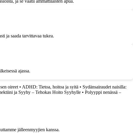
ista, ja se vaatii ammattilaisten apua.
sti ja saada tarvittavaa tukea.
lkeisessä ajassa.
sen oireet
•
ADHD: Tietoa, hoitoa ja syitä
•
Sydänsairaudet naisilla:
mektiini ja Syyhy – Tehokas Hoito Syyhylle
•
Polyyppi nenässä –
uuttamme jälleenmyyjien kanssa.