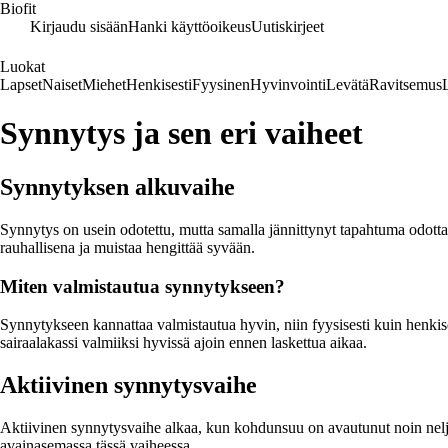
Biofit
Kirjaudu sisään
Hanki käyttöoikeus
Uutiskirjeet
Luokat
Lapset
Naiset
Miehet
Henkisesti
Fyysinen
Hyvinvointi
Levätä
Ravitsemus
Synnytys ja sen eri vaiheet
Synnytyksen alkuvaihe
Synnytys on usein odotettu, mutta samalla jännittynyt tapahtuma odott
rauhallisena ja muistaa hengittää syvään.
Miten valmistautua synnytykseen?
Synnytykseen kannattaa valmistautua hyvin, niin fyysisesti kuin henkis
sairaalakassi valmiiksi hyvissä ajoin ennen laskettua aikaa.
Aktiivinen synnytysvaihe
Aktiivinen synnytysvaihe alkaa, kun kohdunsuu on avautunut noin neljä 
avainasemassa tässä vaiheessa.