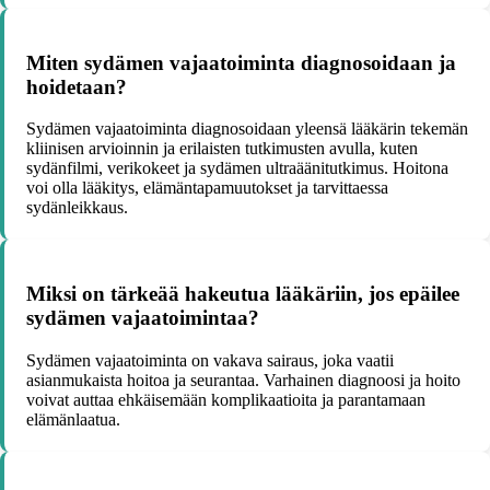
Miten sydämen vajaatoiminta diagnosoidaan ja
hoidetaan?
Sydämen vajaatoiminta diagnosoidaan yleensä lääkärin tekemän
kliinisen arvioinnin ja erilaisten tutkimusten avulla, kuten
sydänfilmi, verikokeet ja sydämen ultraäänitutkimus. Hoitona
voi olla lääkitys, elämäntapamuutokset ja tarvittaessa
sydänleikkaus.
Miksi on tärkeää hakeutua lääkäriin, jos epäilee
sydämen vajaatoimintaa?
Sydämen vajaatoiminta on vakava sairaus, joka vaatii
asianmukaista hoitoa ja seurantaa. Varhainen diagnoosi ja hoito
voivat auttaa ehkäisemään komplikaatioita ja parantamaan
elämänlaatua.