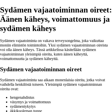
Sydämen vajaatoiminnan oireet:
Äänen käheys, voimattomuus ja
sydämen käheys
Sydämen vajaatoiminta on vakava terveysongelma, joka vaikuttaa
moniin elimistön toimintoihin. Yksi sydämen vajaatoiminnan oireista
voi olla äänen käheys. Tässä artikkelissa käsitellään sydämen
vajaatoiminnan yleisimpiä oireita, kuten äänen käheyttä,
voimattomuutta ja sydämen käheyttä.
Sydämen vajaatoiminnan oireet
Sydämen vajaatoiminta saa aikaan monenlaisia oireita, jotka voivat
vaihdella henkilöstä toiseen. Yleisimpiä sydämen vajaatoiminnan
oireita ovat:
hengenahdistus
väsymys ja voimattomuus
sydämentykytys
äkkikuoleman tunne