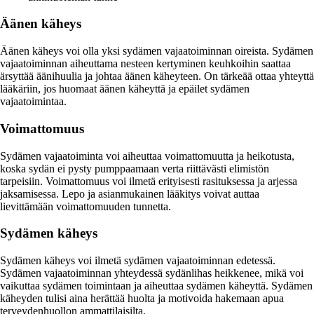
Äänen käheys
Äänen käheys voi olla yksi sydämen vajaatoiminnan oireista. Sydämen
vajaatoiminnan aiheuttama nesteen kertyminen keuhkoihin saattaa
ärsyttää äänihuulia ja johtaa äänen käheyteen. On tärkeää ottaa yhteyttä
lääkäriin, jos huomaat äänen käheyttä ja epäilet sydämen
vajaatoimintaa.
Voimattomuus
Sydämen vajaatoiminta voi aiheuttaa voimattomuutta ja heikotusta,
koska sydän ei pysty pumppaamaan verta riittävästi elimistön
tarpeisiin. Voimattomuus voi ilmetä erityisesti rasituksessa ja arjessa
jaksamisessa. Lepo ja asianmukainen lääkitys voivat auttaa
lievittämään voimattomuuden tunnetta.
Sydämen käheys
Sydämen käheys voi ilmetä sydämen vajaatoiminnan edetessä.
Sydämen vajaatoiminnan yhteydessä sydänlihas heikkenee, mikä voi
vaikuttaa sydämen toimintaan ja aiheuttaa sydämen käheyttä. Sydämen
käheyden tulisi aina herättää huolta ja motivoida hakemaan apua
terveydenhuollon ammattilaisilta.