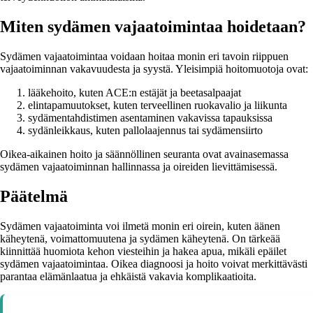
Miten sydämen vajaatoimintaa hoidetaan?
Sydämen vajaatoimintaa voidaan hoitaa monin eri tavoin riippuen
vajaatoiminnan vakavuudesta ja syystä. Yleisimpiä hoitomuotoja ovat:
lääkehoito, kuten ACE:n estäjät ja beetasalpaajat
elintapamuutokset, kuten terveellinen ruokavalio ja liikunta
sydämentahdistimen asentaminen vakavissa tapauksissa
sydänleikkaus, kuten pallolaajennus tai sydämensiirto
Oikea-aikainen hoito ja säännöllinen seuranta ovat avainasemassa
sydämen vajaatoiminnan hallinnassa ja oireiden lievittämisessä.
Päätelmä
Sydämen vajaatoiminta voi ilmetä monin eri oirein, kuten äänen
käheytenä, voimattomuutena ja sydämen käheytenä. On tärkeää
kiinnittää huomiota kehon viesteihin ja hakea apua, mikäli epäilet
sydämen vajaatoimintaa. Oikea diagnoosi ja hoito voivat merkittävästi
parantaa elämänlaatua ja ehkäistä vakavia komplikaatioita.