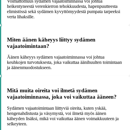
Voimattomuus sydämen vajaatoiminnassa voi johtua
heikentyneestä verenkierron tehokkuudesta, hapenpuutteesta
elimistössä sekä sydämen kyvyttömyydestä pumpata tarpeeksi
verta lihaksille.
Miten äänen käheyys liittyy sydämen
vajaatoimintaan?
Äänen käheyys sydämen vajaatoiminnassa voi johtua
keuhkojen turvotuksesta, joka vaikuttaa äänihuulten toimintaan
ja äänenmuodostukseen.
Mitä muita oireita voi ilmetä sydämen
vajaatoiminnassa, joka voi vaikuttaa ääneen?
Sydämen vajaatoimintaan liittyviä oireita, kuten yskää,
hengenahdistusta ja väsymystä, voi ilmetä myös äänen
käheyden lisäksi, mikä voi vaikuttaa äänen voimakkuuteen ja
selkeyteen.