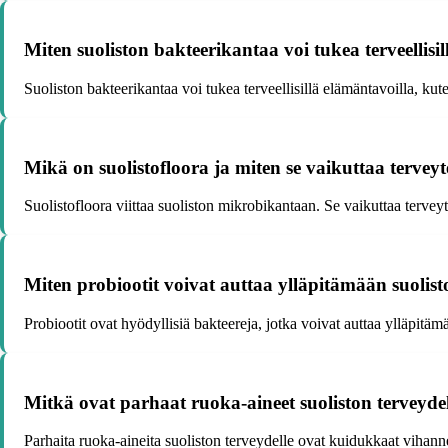
Miten suoliston bakteerikantaa voi tukea terveellisi
Suoliston bakteerikantaa voi tukea terveellisillä elämäntavoilla, kuten
Mikä on suolistofloora ja miten se vaikuttaa terve
Suolistofloora viittaa suoliston mikrobikantaan. Se vaikuttaa terv
Miten probiootit voivat auttaa ylläpitämään suolist
Probiootit ovat hyödyllisiä bakteereja, jotka voivat auttaa ylläpitä
Mitkä ovat parhaat ruoka-aineet suoliston terveyde
Parhaita ruoka-aineita suoliston terveydelle ovat kuidukkaat vihannek