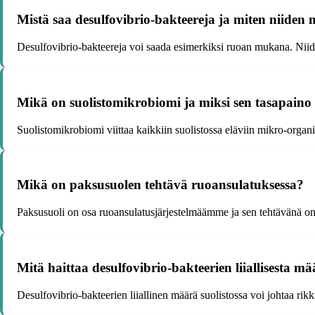
Mistä saa desulfovibrio-bakteereja ja miten niiden m
Desulfovibrio-bakteereja voi saada esimerkiksi ruoan mukana. Niiden m
Mikä on suolistomikrobiomi ja miksi sen tasapaino
Suolistomikrobiomi viittaa kaikkiin suolistossa eläviin mikro-organ
Mikä on paksusuolen tehtävä ruoansulatuksessa?
Paksusuoli on osa ruoansulatusjärjestelmäämme ja sen tehtävänä on i
Mitä haittaa desulfovibrio-bakteerien liiallisesta mää
Desulfovibrio-bakteerien liiallinen määrä suolistossa voi johtaa rikk