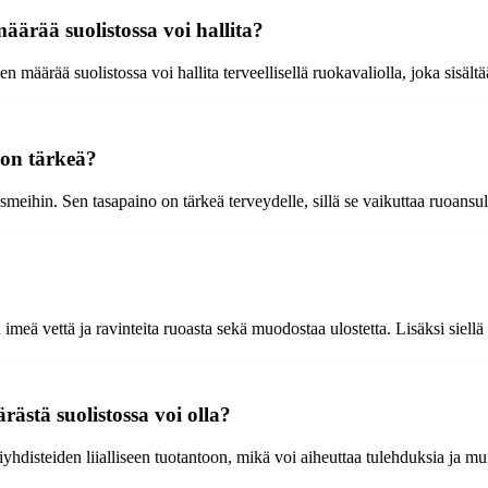
äärää suolistossa voi hallita?
äärää suolistossa voi hallita terveellisellä ruokavaliolla, joka sisältää
 on tärkeä?
ismeihin. Sen tasapaino on tärkeä terveydelle, sillä se vaikuttaa ruoans
meä vettä ja ravinteita ruoasta sekä muodostaa ulostetta. Lisäksi siell
rästä suolistossa voi olla?
iyhdisteiden liialliseen tuotantoon, mikä voi aiheuttaa tulehduksia ja mu