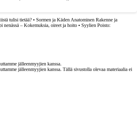
tä tulisi tietää?
•
Sormen ja Käden Anatominen Rakenne ja
i nenässä – Kokemuksia, oireet ja hoito
•
Syylien Poisto:
uuttamme jälleenmyyjien kanssa.
ttamme jälleenmyyjien kanssa. Tällä sivustolla olevaa materiaalia ei