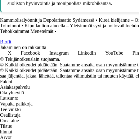
suoliston hyvinvointia ja monipuolista mikrobikantaa.
Kammiolisälyönnit ja Depolarisaatio Sydämessä
•
Kireä kielijänne – Oi
Toiminnot
•
Kipu lantion alueella – Yleisimmät syyt ja hoitovaihtoehdo
Tehokkaimmat Menetelmät
•
Biofit
Jakaminen on rakkautta
X
Facebook
Instagram
LinkedIn
YouTube
Pin
© Tekijänoikeuslain suojaama.
© Kaikki oikeudet pidätetään. Saatamme ansaita osan myynnistämme tuo
© Kaikki oikeudet pidätetään. Saatamme ansaita osan myynnistämme tuot
saa jäljentää, jakaa, lähettää, tallentaa välimuistiin tai muuten käyttää, e
Faktat
Asiakaspalvelu
Ota yhteyttä
Lausunto
Vapaita paikkoja
Tee vinkki
Osallistuja
Oma alue
Tilaus
hinnat
Arvot