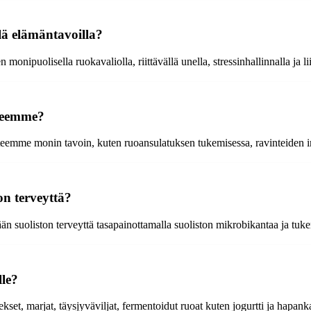
llä elämäntavoilla?
 monipuolisella ruokavaliolla, riittävällä unella, stressinhallinnalla ja li
yteemme?
eyteemme monin tavoin, kuten ruoansulatuksen tukemisessa, ravinteiden
on terveyttä?
mään suoliston terveyttä tasapainottamalla suoliston mikrobikantaa ja tuk
lle?
set, marjat, täysjyväviljat, fermentoidut ruoat kuten jogurtti ja hapank