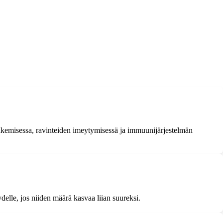
tukemisessa, ravinteiden imeytymisessä ja immuunijärjestelmän
ydelle, jos niiden määrä kasvaa liian suureksi.