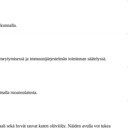
ikunnalla.
 imeytymisessä ja immuunijärjestelmän toiminnan säätelyssä.
emalla ruoansulatusta.
aali sekä hyvät rasvat kuten oliiviöljy. Näiden avulla voi tukea