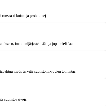
 runsaasti kuitua ja probiootteja.
ulatukseen, immuunijärjestelmään ja jopa mielialaan.
ä tapahtuu myös tärkeää suolistomikrobien toimintaa.
ita suolistovaivoja.