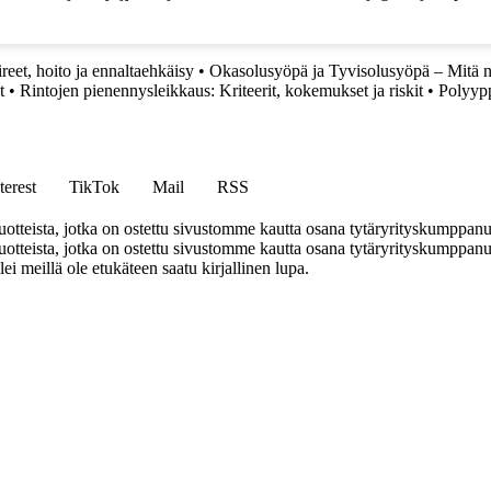
reet, hoito ja ennaltaehkäisy
•
Okasolusyöpä ja Tyvisolusyöpä – Mitä niis
t
•
Rintojen pienennysleikkaus: Kriteerit, kokemukset ja riskit
•
Polyypp
terest
TikTok
Mail
RSS
tteista, jotka on ostettu sivustomme kautta osana tytäryrityskumppan
teista, jotka on ostettu sivustomme kautta osana tytäryrityskumppanuu
llei meillä ole etukäteen saatu kirjallinen lupa.