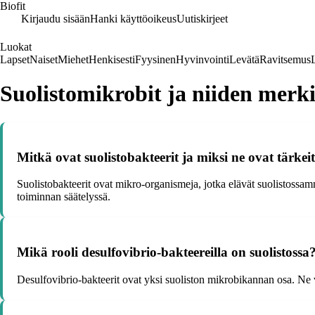
Biofit
Kirjaudu sisään
Hanki käyttöoikeus
Uutiskirjeet
Luokat
Lapset
Naiset
Miehet
Henkisesti
Fyysinen
Hyvinvointi
Levätä
Ravitsemus
Suolistomikrobit ja niiden merki
Mitkä ovat suolistobakteerit ja miksi ne ovat tärkeit
Suolistobakteerit ovat mikro-organismeja, jotka elävät suolistossa
toiminnan säätelyssä.
Mikä rooli desulfovibrio-bakteereilla on suolistossa
Desulfovibrio-bakteerit ovat yksi suoliston mikrobikannan osa. Ne voi