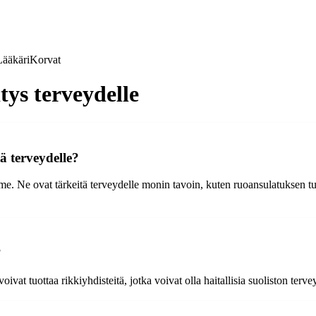
Lääkäri
Korvat
tys terveydelle
ä terveydelle?
mme. Ne ovat tärkeitä terveydelle monin tavoin, kuten ruoansulatuksen 
?
vat tuottaa rikkiyhdisteitä, jotka voivat olla haitallisia suoliston terve