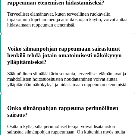
rappeuman etenemisen hidastamiseksi?
Terveelliset elämäntavat, kuten terveellinen ruokavalio,
tupakoinnin lopettaminen ja aurinkosuojan käyttö, voivat auttaa
hidastamaan rappeuman etenemistä.
Voiko silmänpohjan rappeumaan sairastunut
henkilö tehdä jotain omatoimisesti näkökyvyn
ylläpitämiseksi?
Säännöllinen silmälääkärin seuranta, terveelliset elämäntavat ja
mahdollisten hoitosuositusten noudattaminen voivat auttaa
ylläpitämään näkökykyä ja hidastamaan rappeuman etenemistä.
Onko silmänpohjan rappeuma perinnöllinen
sairaus?
Osittain kyllä, sillä perinnölliset tekijät voivat lisätä riskiä
sairastua silmänpohjan rappeumaan. On kuitenkin myös muita