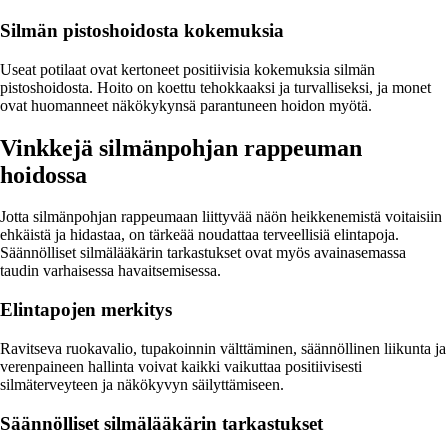
Silmän pistoshoidosta kokemuksia
Useat potilaat ovat kertoneet positiivisia kokemuksia silmän
pistoshoidosta. Hoito on koettu tehokkaaksi ja turvalliseksi, ja monet
ovat huomanneet näkökykynsä parantuneen hoidon myötä.
Vinkkejä silmänpohjan rappeuman
hoidossa
Jotta silmänpohjan rappeumaan liittyvää näön heikkenemistä voitaisiin
ehkäistä ja hidastaa, on tärkeää noudattaa terveellisiä elintapoja.
Säännölliset silmälääkärin tarkastukset ovat myös avainasemassa
taudin varhaisessa havaitsemisessa.
Elintapojen merkitys
Ravitseva ruokavalio, tupakoinnin välttäminen, säännöllinen liikunta ja
verenpaineen hallinta voivat kaikki vaikuttaa positiivisesti
silmäterveyteen ja näkökyvyn säilyttämiseen.
Säännölliset silmälääkärin tarkastukset