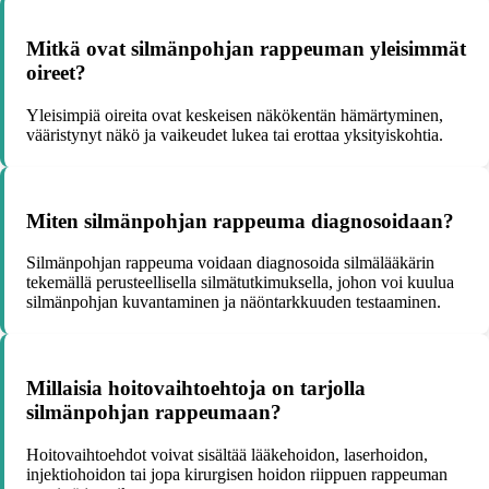
Mitkä ovat silmänpohjan rappeuman yleisimmät
oireet?
Yleisimpiä oireita ovat keskeisen näkökentän hämärtyminen,
vääristynyt näkö ja vaikeudet lukea tai erottaa yksityiskohtia.
Miten silmänpohjan rappeuma diagnosoidaan?
Silmänpohjan rappeuma voidaan diagnosoida silmälääkärin
tekemällä perusteellisella silmätutkimuksella, johon voi kuulua
silmänpohjan kuvantaminen ja näöntarkkuuden testaaminen.
Millaisia hoitovaihtoehtoja on tarjolla
silmänpohjan rappeumaan?
Hoitovaihtoehdot voivat sisältää lääkehoidon, laserhoidon,
injektiohoidon tai jopa kirurgisen hoidon riippuen rappeuman