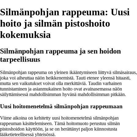
Silmänpohjan rappeuma: Uusi
hoito ja silmän pistoshoito
kokemuksia
Silmänpohjan rappeuma ja sen hoidon
tarpeellisuus
Silmänpohjan rappeuma on yleinen ikääntymiseen liittyvä silmäsairaus,
joka voi aiheuttaa näön heikkenemistä. Tauti etenee yleensä hitaasti,
mutta sen vaikutukset voivat olla merkittäviä. Taudin varhainen
tunnistaminen ja asianmukainen hoito ovat avainasemassa näön
säilyttämisessä mahdollisimman hyvänä mahdollisimman pitkään.
Uusi hoitomenetelmä silmänpohjan rappeumaan
Viime aikoina on kehitetty uusi hoitomenetelmä silmänpohjan
rappeuman käsittelemiseen. Tämä hoitomuoto perustuu silmän
pistoshoidon käyttöön, ja se on herättänyt paljon kiinnostusta
lääketieteellisessä yhteisössä.