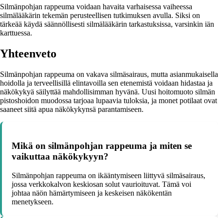
Silmänpohjan rappeuma voidaan havaita varhaisessa vaiheessa
silmälääkärin tekemän perusteellisen tutkimuksen avulla. Siksi on
tärkeää käydä säännöllisesti silmälääkärin tarkastuksissa, varsinkin iän
karttuessa.
Yhteenveto
Silmänpohjan rappeuma on vakava silmäsairaus, mutta asianmukaisella
hoidolla ja terveellisillä elintavoilla sen etenemistä voidaan hidastaa ja
näkökykyä säilyttää mahdollisimman hyvänä. Uusi hoitomuoto silmän
pistoshoidon muodossa tarjoaa lupaavia tuloksia, ja monet potilaat ovat
saaneet siitä apua näkökykynsä parantamiseen.
Mikä on silmänpohjan rappeuma ja miten se
vaikuttaa näkökykyyn?
Silmänpohjan rappeuma on ikääntymiseen liittyvä silmäsairaus,
jossa verkkokalvon keskiosan solut vaurioituvat. Tämä voi
johtaa näön hämärtymiseen ja keskeisen näkökentän
menetykseen.