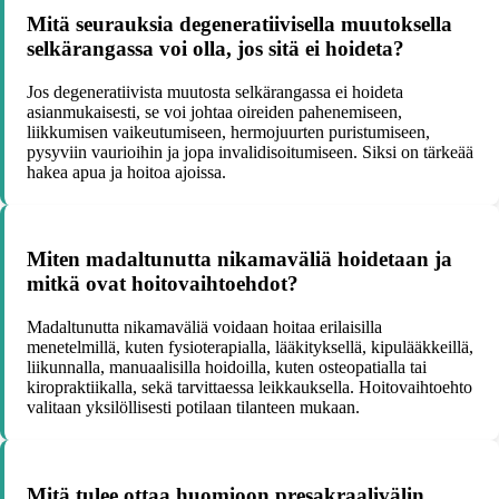
Mitä seurauksia degeneratiivisella muutoksella
selkärangassa voi olla, jos sitä ei hoideta?
Jos degeneratiivista muutosta selkärangassa ei hoideta
asianmukaisesti, se voi johtaa oireiden pahenemiseen,
liikkumisen vaikeutumiseen, hermojuurten puristumiseen,
pysyviin vaurioihin ja jopa invalidisoitumiseen. Siksi on tärkeää
hakea apua ja hoitoa ajoissa.
Miten madaltunutta nikamaväliä hoidetaan ja
mitkä ovat hoitovaihtoehdot?
Madaltunutta nikamaväliä voidaan hoitaa erilaisilla
menetelmillä, kuten fysioterapialla, lääkityksellä, kipulääkkeillä,
liikunnalla, manuaalisilla hoidoilla, kuten osteopatialla tai
kiropraktiikalla, sekä tarvittaessa leikkauksella. Hoitovaihtoehto
valitaan yksilöllisesti potilaan tilanteen mukaan.
Mitä tulee ottaa huomioon presakraalivälin