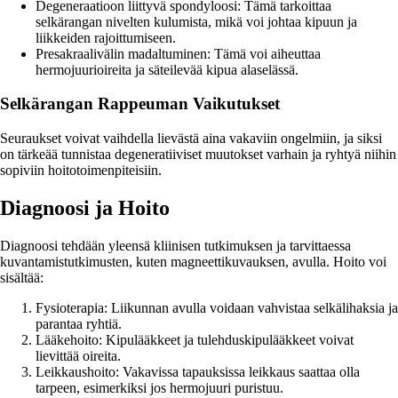
Degeneraatioon liittyvä spondyloosi: Tämä tarkoittaa
selkärangan nivelten kulumista, mikä voi johtaa kipuun ja
liikkeiden rajoittumiseen.
Presakraalivälin madaltuminen: Tämä voi aiheuttaa
hermojuurioireita ja säteilevää kipua alaselässä.
Selkärangan Rappeuman Vaikutukset
Seuraukset voivat vaihdella lievästä aina vakaviin ongelmiin, ja siksi
on tärkeää tunnistaa degeneratiiviset muutokset varhain ja ryhtyä niihin
sopiviin hoitotoimenpiteisiin.
Diagnoosi ja Hoito
Diagnoosi tehdään yleensä kliinisen tutkimuksen ja tarvittaessa
kuvantamistutkimusten, kuten magneettikuvauksen, avulla. Hoito voi
sisältää:
Fysioterapia: Liikunnan avulla voidaan vahvistaa selkälihaksia ja
parantaa ryhtiä.
Lääkehoito: Kipulääkkeet ja tulehduskipulääkkeet voivat
lievittää oireita.
Leikkaushoito: Vakavissa tapauksissa leikkaus saattaa olla
tarpeen, esimerkiksi jos hermojuuri puristuu.