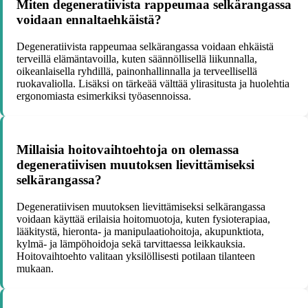
Miten degeneratiivista rappeumaa selkärangassa
voidaan ennaltaehkäistä?
Degeneratiivista rappeumaa selkärangassa voidaan ehkäistä
terveillä elämäntavoilla, kuten säännöllisellä liikunnalla,
oikeanlaisella ryhdillä, painonhallinnalla ja terveellisellä
ruokavaliolla. Lisäksi on tärkeää välttää ylirasitusta ja huolehtia
ergonomiasta esimerkiksi työasennoissa.
Millaisia hoitovaihtoehtoja on olemassa
degeneratiivisen muutoksen lievittämiseksi
selkärangassa?
Degeneratiivisen muutoksen lievittämiseksi selkärangassa
voidaan käyttää erilaisia hoitomuotoja, kuten fysioterapiaa,
lääkitystä, hieronta- ja manipulaatiohoitoja, akupunktiota,
kylmä- ja lämpöhoidoja sekä tarvittaessa leikkauksia.
Hoitovaihtoehto valitaan yksilöllisesti potilaan tilanteen
mukaan.