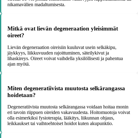
nikamavälien madaltumisesta.
Mitkä ovat lievän degeneraation yleisimmät
oireet?
Lievän degeneraation oireisiin kuuluvat usein selkäkipu,
jäykkyys, liikkuvuuden rajoittuminen, säteilykivut ja
lihaskireys. Oireet voivat vaihdella yksilöllisesti ja pahentua
ajan myötä.
Miten degeneratiivista muutosta selkärangassa
hoidetaan?
Degeneratiivista muutosta selkärangassa voidaan hoitaa monin
eri tavoin riippuen oireiden vakavuudesta. Hoitomuotoja voivat
olla esimerkiksi fysioterapia, lääkitys, liikunnan ohjaus,
leikkaukset tai vaihtoehtoiset hoidot kuten akupunktio.