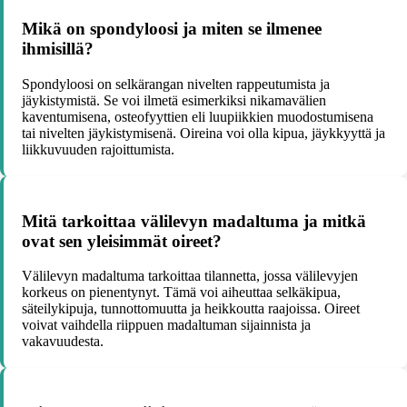
Mikä on spondyloosi ja miten se ilmenee
ihmisillä?
Spondyloosi on selkärangan nivelten rappeutumista ja
jäykistymistä. Se voi ilmetä esimerkiksi nikamavälien
kaventumisena, osteofyyttien eli luupiikkien muodostumisena
tai nivelten jäykistymisenä. Oireina voi olla kipua, jäykkyyttä ja
liikkuvuuden rajoittumista.
Mitä tarkoittaa välilevyn madaltuma ja mitkä
ovat sen yleisimmät oireet?
Välilevyn madaltuma tarkoittaa tilannetta, jossa välilevyjen
korkeus on pienentynyt. Tämä voi aiheuttaa selkäkipua,
säteilykipuja, tunnottomuutta ja heikkoutta raajoissa. Oireet
voivat vaihdella riippuen madaltuman sijainnista ja
vakavuudesta.