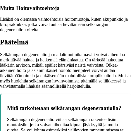
Muita Hoitovaihtoehtoja
Lisäksi on olemassa vaihtoehtoisia hoitomuotoja, kuten akupunktio ja
kiropraktiikka, jotka voivat auttaa lievittämään selkärangan
degeneraation oireita.
Päätelmä
Selkärangan degeneraatio ja madaltunut nikamaväli voivat aiheuttaa
merkittävää haittaa ja heikentää elämänlaatua. On tärkeää hakeutua
lääkärin arvioon, mikäli epäilet kärsiväsi näistä vaivoista. Oikea-
aikainen hoito ja asianmukaiset hoitotoimenpiteet voivat auttaa
lievittämään oireita ja ehkäisemään mahdollisia komplikaatioita. Muista
myös huolehtia selkärangan hyvinvoinnista pitämällä se liikkeessä ja
vahvistamalla lihaksia säännöllisellä harjoittelulla.
Mitä tarkoitetaan selkärangan degeneraatiolla?
Selkärangan degeneraatio viittaa selkärangan rakenteellisiin
muutoksiin, jotka voivat aiheuttaa kipua, jäykkyyttä ja muita
oireita. Se voi johtua esimerkiksi välilevyjen rappeutumisesta tai