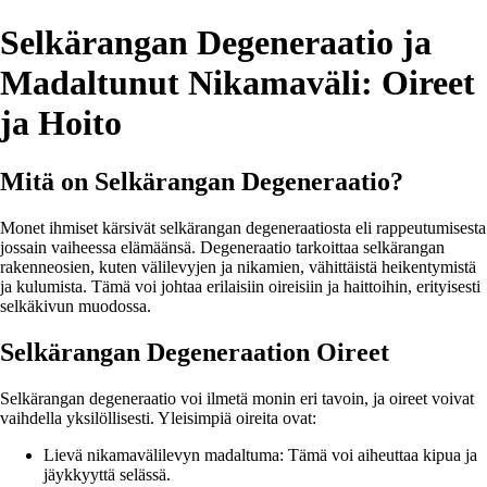
Selkärangan Degeneraatio ja
Madaltunut Nikamaväli: Oireet
ja Hoito
Mitä on Selkärangan Degeneraatio?
Monet ihmiset kärsivät selkärangan degeneraatiosta eli rappeutumisesta
jossain vaiheessa elämäänsä. Degeneraatio tarkoittaa selkärangan
rakenneosien, kuten välilevyjen ja nikamien, vähittäistä heikentymistä
ja kulumista. Tämä voi johtaa erilaisiin oireisiin ja haittoihin, erityisesti
selkäkivun muodossa.
Selkärangan Degeneraation Oireet
Selkärangan degeneraatio voi ilmetä monin eri tavoin, ja oireet voivat
vaihdella yksilöllisesti. Yleisimpiä oireita ovat:
Lievä nikamavälilevyn madaltuma: Tämä voi aiheuttaa kipua ja
jäykkyyttä selässä.