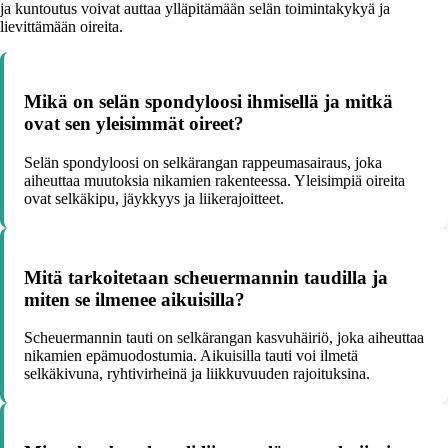
ja kuntoutus voivat auttaa ylläpitämään selän toimintakykyä ja
lievittämään oireita.
Mikä on selän spondyloosi ihmisellä ja mitkä
ovat sen yleisimmät oireet?
Selän spondyloosi on selkärangan rappeumasairaus, joka
aiheuttaa muutoksia nikamien rakenteessa. Yleisimpiä oireita
ovat selkäkipu, jäykkyys ja liikerajoitteet.
Mitä tarkoitetaan scheuermannin taudilla ja
miten se ilmenee aikuisilla?
Scheuermannin tauti on selkärangan kasvuhäiriö, joka aiheuttaa
nikamien epämuodostumia. Aikuisilla tauti voi ilmetä
selkäkivuna, ryhtivirheinä ja liikkuvuuden rajoituksina.