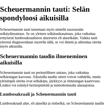
Scheuermannin tauti: Selän
spondyloosi aikuisilla
Scheuermannin tauti tunnetaan myös nimellä nuoruusiän
selkäydinsairaus. Se on yleinen selkärankasairaus, joka vaikuttaa
erityisesti lumbosakraaliseen alueeseen eli alaselkään. Vaikka tauti
yleensä diagnosoidaan nuorella iällä, se voi ilmetä ja aiheuttaa oireita
myös aikuisilla.
Scheuermannin taudin ilmeneminen
aikuisilla
Scheuermannin tauti on perinnöllinen sairaus, joka vaikuttaa
selkärangan kasvuun. Aikuisilla taudin oireet voivat vaihdella, mutta
yleisimpiä oireita ovat selkäkipu, jäykkyys ja rintarangan kaarevuus.
Lisäksi voi esiintyä hermopinteitä ja tunnottomuutta alaraajoissa.
Lumbosakraali ja Scheuermannin tauti
Lumbosakraali alue, eli alaselkä ja ristiselkä, on Scheuermannin taudin