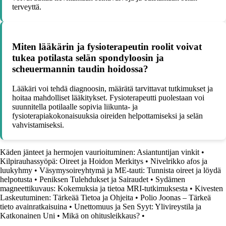
terveyttä.
Miten lääkärin ja fysioterapeutin roolit voivat
tukea potilasta selän spondyloosin ja
scheuermannin taudin hoidossa?
Lääkäri voi tehdä diagnoosin, määrätä tarvittavat tutkimukset ja
hoitaa mahdolliset lääkitykset. Fysioterapeutti puolestaan voi
suunnitella potilaalle sopivia liikunta- ja
fysioterapiakokonaisuuksia oireiden helpottamiseksi ja selän
vahvistamiseksi.
Käden jänteet ja hermojen vaurioituminen: Asiantuntijan vinkit
•
Kilpirauhassyöpä: Oireet ja Hoidon Merkitys
•
Nivelrikko afos ja
luukyhmy
•
Väsymysoireyhtymä ja ME-tauti: Tunnista oireet ja löydä
helpotusta
•
Peniksen Tulehdukset ja Sairaudet
•
Sydämen
magneettikuvaus: Kokemuksia ja tietoa MRI-tutkimuksesta
•
Kivesten
Laskeutuminen: Tärkeää Tietoa ja Ohjeita
•
Polio Joonas – Tärkeä
tieto avainratkaisuina
•
Unettomuus ja Sen Syyt: Ylivireystila ja
Katkonainen Uni
•
Mikä on ohitusleikkaus?
•