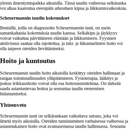
yleisin ilmentymispaikka aikuisilla. Tässä taudin vaiheessa selkäranka
voi alkaa kaareutua eteenpäin aiheuttaen kipua ja liikkumisvaikeuksia.
Scheuermannin taudin kokemukset
Ihmisillä, joilla on diagnosoitu Scheuermannin tauti, on usein
samankaltaisia kokemuksia taudin kanssa. Selkäkipu ja jäykkyys
voivat vaikuttaa päivittäiseen elämään ja liikkumiseen. Fyysinen
aktiivisuus saattaa olla rajoitettua, ja tuki- ja liikuntaelinten hoito voi
olla tarpeen oireiden lievittämiseksi.
Hoito ja kuntoutus
Scheuermannin taudin hoito aikuisilla keskittyy oireiden hallintaan ja
rangan toiminnallisuuden ylläpitämiseen. Fysioterapia, lääkitys ja
joskus leikkaushoito voivat olla osa hoitosuunnitelmaa. On tärkeää
saada asiantuntevaa hoitoa ja seurantaa taudin etenemisen
hidastamiseksi.
Yhteenveto
Scheuermannin tauti on selkärankaan vaikuttava sairaus, joka voi
ilmetä myös aikuisilla. Oireiden tunnistaminen varhaisessa vaiheessa ja
asianmukainen hoito ovat avainasemassa taudin hallinnassa. Seuranta