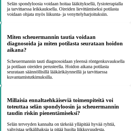
Selän spondyloosia voidaan hoitaa lääkityksellä, fysioterapialla
ja tarvittaessa leikkauksella. Oireiden lievittämiseksi potilasta
voidaan ohjata myös liikunta- ja venyttelyharjoituksiin.
Miten scheuermannin tautia voidaan
diagnosoida ja miten potilasta seurataan hoidon
aikana?
Scheuermannin tauti diagnosoidaan yleensä röntgenkuvauksella
ja potilaan oireiden perusteella. Hoidon aikana potilasta
seurataan säännöllisillä lääkärikäynneillä ja tarvittaessa
kuvantamistutkimuksilla.
Millaisia ennaltaehkäiseviä toimenpiteitä voi
toteuttaa selän spondyloosin ja scheuermannin
taudin riskin pienentämiseksi?
Selän terveyden kannalta on tärkeää ylläpitää hyvää ryhtiä,
vahvistaa selkälihaksia ja pitää huolta liikkuvuudesta.