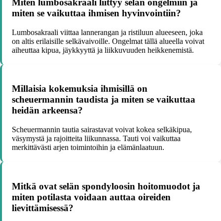
Miten lumbosakraali liittyy selän ongelmiin ja
miten se vaikuttaa ihmisen hyvinvointiin?
Lumbosakraali viittaa lannerangan ja ristiluun alueeseen, joka
on altis erilaisille selkävaivoille. Ongelmat tällä alueella voivat
aiheuttaa kipua, jäykkyyttä ja liikkuvuuden heikkenemistä.
Millaisia kokemuksia ihmisillä on
scheuermannin taudista ja miten se vaikuttaa
heidän arkeensa?
Scheuermannin tautia sairastavat voivat kokea selkäkipua,
väsymystä ja rajoitteita liikunnassa. Tauti voi vaikuttaa
merkittävästi arjen toimintoihin ja elämänlaatuun.
Mitkä ovat selän spondyloosin hoitomuodot ja
miten potilasta voidaan auttaa oireiden
lievittämisessä?