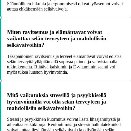
Säännöllinen liikunta ja ergonomisesti oikeat työasennot voivat
auttaa ehkäisemään selkävaivoja.
Miten ravitsemus ja elämäntavat voivat
vaikuttaa selän terveyteen ja mahdollisiin
selkävaivoihin?
Tasapainoinen ravitsemus ja terveet elämäntavat voivat edistää
selän terveyttä ylläpitämällä sopivaa painoa ja vahvistamalla
tukirakenteita. Riittävä kalsiumin ja D-vitamiinin saanti voi
myös tukea luuston hyvinvointia.
Mitä vaikutuksia stressillä ja psyykkisellä
hyvinvoinnilla voi olla selän terveyteen ja
mahdollisiin selkävaivoihin?
Stressi ja psyykkinen kuormitus voivat lisätä lihasjännitystä ja
aiheuttaa selkäkipuja. Rentoutumis- ja stressinhallintatekniikat
voivat auttaa lievittämään selkävaivoja ja edistämään selän