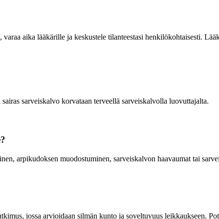
ä, varaa aika lääkärille ja keskustele tilanteestasi henkilökohtaisesti. Lä
 sairas sarveiskalvo korvataan terveellä sarveiskalvolla luovuttajalta.
e?
uminen, arpikudoksen muodostuminen, sarveiskalvon haavaumat tai sarv
utkimus, jossa arvioidaan silmän kunto ja soveltuvuus leikkaukseen. Poti