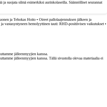
iä ja suojata silmä esimerkiksi aurinkolaseilla. Säännölliset seurannat
Suonen ja Tehokas Hoito
•
Oireet pallolaajennuksen jälkeen ja
 ja vastasyntyneen hemolyyttinen tauti: RHD-positiivisen vaikutukset
•
uuttamme jälleenmyyjien kanssa.
ttamme jälleenmyyjien kanssa. Tällä sivustolla olevaa materiaalia ei