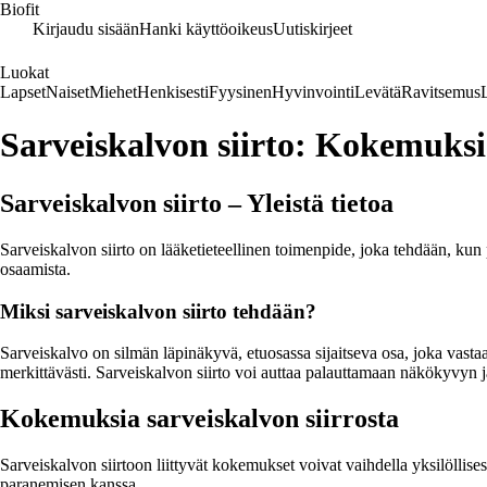
Biofit
Kirjaudu sisään
Hanki käyttöoikeus
Uutiskirjeet
Luokat
Lapset
Naiset
Miehet
Henkisesti
Fyysinen
Hyvinvointi
Levätä
Ravitsemus
Sarveiskalvon siirto: Kokemuksi
Sarveiskalvon siirto – Yleistä tietoa
Sarveiskalvon siirto on lääketieteellinen toimenpide, joka tehdään, kun
osaamista.
Miksi sarveiskalvon siirto tehdään?
Sarveiskalvo on silmän läpinäkyvä, etuosassa sijaitseva osa, joka vast
merkittävästi. Sarveiskalvon siirto voi auttaa palauttamaan näkökyvyn 
Kokemuksia sarveiskalvon siirrosta
Sarveiskalvon siirtoon liittyvät kokemukset voivat vaihdella yksilöllises
paranemisen kanssa.