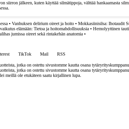
von siirron jälkeen, kuten käyttää silmätippoja, välttää hankaamasta silm
sessa.
essa
•
Vanhuksen delirium oireet ja hoito
•
Mokkasiinisilsa: Ihotaudit 
 vaikutus elämään: Tietoa ja hoitomahdollisuuksia
•
Hemolyyttinen tauti
talihas jumissa oireet sekä rintakehän anatomia
•
terest
TikTok
Mail
RSS
tteista, jotka on ostettu sivustomme kautta osana tytäryrityskumppan
teista, jotka on ostettu sivustomme kautta osana tytäryrityskumppanuu
llei meillä ole etukäteen saatu kirjallinen lupa.