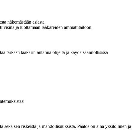
esta näkemästään asiasta.
iivisina ja luottamaan lääkäreiden ammattitaitoon.
a tarkasti lääkärin antamia ohjeita ja käydä säännöllisissä
untemuksistasi.
tä sekä sen riskeistä ja mahdollisuuksista. Päätös on aina yksilöllinen ja