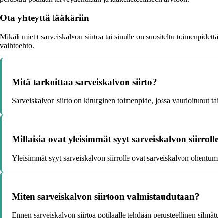
Ota yhteyttä lääkäriin
Mikäli mietit sarveiskalvon siirtoa tai sinulle on suositeltu toimenpidett
vaihtoehto.
Mitä tarkoittaa sarveiskalvon siirto?
Sarveiskalvon siirto on kirurginen toimenpide, jossa vaurioitunut tai
Millaisia ovat yleisimmät syyt sarveiskalvon siirroll
Yleisimmät syyt sarveiskalvon siirrolle ovat sarveiskalvon ohent
Miten sarveiskalvon siirtoon valmistaudutaan?
Ennen sarveiskalvon siirtoa potilaalle tehdään perusteellinen silmät