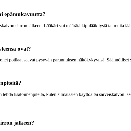
 tai epämukavuutta?
kalvon siirron jälkeen. Lääkäri voi määrätä kipulääkitystä tai muita lääk
 yleensä ovat?
 monet potilaat saavat pysyvän parannuksen näkökykyynsä. Säännölliset s
enpiteitä?
en tehdä lisätoimenpiteitä, kuten silmälasien käyttöä tai sarveiskalvon la
iirron jälkeen?