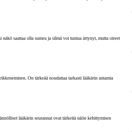
si näkö saattaa olla sumea ja silmä voi tuntua ärtynyt, mutta oireet
n heikkeneminen. On tärkeää noudattaa tarkasti lääkärin antamia
äännölliset lääkärin seurannat ovat tärkeitä näön kehittymisen