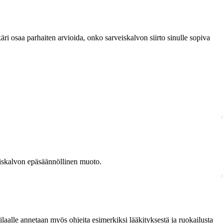
äkäri osaa parhaiten arvioida, onko sarveiskalvon siirto sinulle sopiva
eiskalvon epäsäännöllinen muoto.
laalle annetaan myös ohjeita esimerkiksi lääkityksestä ja ruokailusta