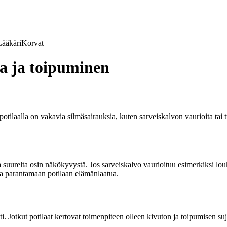
Lääkäri
Korvat
a ja toipuminen
 potilaalla on vakavia silmäsairauksia, kuten sarveiskalvon vaurioita ta
aa suurelta osin näkökyvystä. Jos sarveiskalvo vaurioituu esimerkiksi l
ja parantamaan potilaan elämänlaatua.
ti. Jotkut potilaat kertovat toimenpiteen olleen kivuton ja toipumisen suj