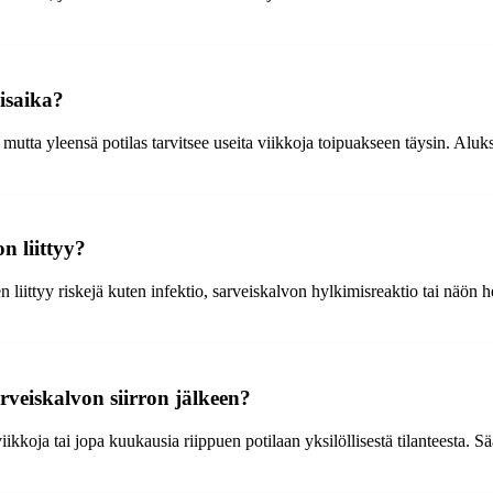
isaika?
, mutta yleensä potilas tarvitsee useita viikkoja toipuakseen täysin. Aluk
n liittyy?
hen liittyy riskejä kuten infektio, sarveiskalvon hylkimisreaktio tai näö
veiskalvon siirron jälkeen?
ikkoja tai jopa kuukausia riippuen potilaan yksilöllisestä tilanteesta. S