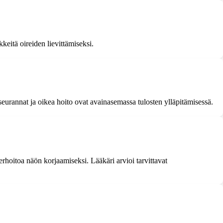
keitä oireiden lievittämiseksi.
eurannat ja oikea hoito ovat avainasemassa tulosten ylläpitämisessä.
serhoitoa näön korjaamiseksi. Lääkäri arvioi tarvittavat