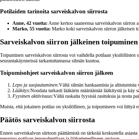
Potilaiden tarinoita sarveiskalvon siirrosta
Anne, 42 vuotta:
Anne kertoo saaneensa sarveiskalvon siirron av
Marko, 55 vuotta:
Marko koki sarveiskalvon siirron jälkeisen t
Sarveiskalvon siirron jälkeinen toipuminen
Toipuminen sarveiskalvon siirrosta voi vaihdella potilaan yksilöllisten
seurantakäynneissä tarkastuttamassa silmän kuntoa.
Toipumisohjeet sarveiskalvon siirron jälkeen
Lepo ja suojautuminen:
Vältä silmän hankaamista ja altistumista
Lääkitys:
Noudata tarkasti lääkärin määräämää lääkitystä ja käy sä
Fyysinen aktiivisuus:
Vältä raskaita fyysisiä rasituksia ja nosta p
Muista, että jokainen potilas on yksilöllinen, ja toipumiseen voi liittyä eri
Päätös sarveiskalvon siirrosta
Ennen sarveiskalvon siirtoon päättämistä on tärkeää keskustella asiasta pe
perustuu potilaan terveydentilaan ja lääketieteelliseen arvioon.