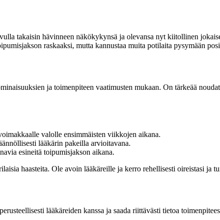
ulla takaisin hävinneen näkökykynsä ja olevansa nyt kiitollinen jokais
oipumisjakson raskaaksi, mutta kannustaa muita potilaita pysymään posit
 ominaisuuksien ja toimenpiteen vaatimusten mukaan. On tärkeää noudatta
 voimakkaalle valolle ensimmäisten viikkojen aikana.
ännöllisesti lääkärin pakeilla arvioitavana.
ainavia esineitä toipumisjakson aikana.
laisia haasteita. Ole avoin lääkäreille ja kerro rehellisesti oireistasi ja t
rusteellisesti lääkäreiden kanssa ja saada riittävästi tietoa toimenpitees