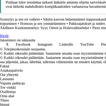
Potilaan tulee noudattaa tarkasti lääkärin antamia ohjeita sarveiskal
ovat tärkeitä mahdollisten komplikaatioiden varhaisessa havaitsemi
Synnytys ja sen eri vaiheet
•
Sikiön kasvun hidastuminen loppuraskaud
toipuminen
•
Homous ja sen ymmärtäminen
•
Pakkoajatukset ja niiden
Äkillinen Kuulonmenetys: Syyt, Oireet ja Hoitovaihtoehdot
•
Pieni rin
Biofit
Jakaminen on rakkautta
X
Facebook
Instagram
LinkedIn
YouTube
Pin
© Tekijänoikeuslain suojaama.
© Kaikki oikeudet pidätetään. Saatamme ansaita osan myynnistämme tuo
© Kaikki oikeudet pidätetään. Saatamme ansaita osan myynnistämme tuot
saa jäljentää, jakaa, lähettää, tallentaa välimuistiin tai muuten käyttää, e
Faktat
Asiakaspalvelu
Ota yhteyttä
Lausunto
Vapaita paikkoja
Tee vinkki
Osallistuja
Oma alue
Tilaus
hinnat