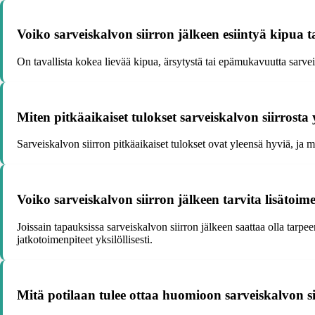
Voiko sarveiskalvon siirron jälkeen esiintyä kipua
On tavallista kokea lievää kipua, ärsytystä tai epämukavuutta sarveis
Miten pitkäaikaiset tulokset sarveiskalvon siirrosta
Sarveiskalvon siirron pitkäaikaiset tulokset ovat yleensä hyviä, ja
Voiko sarveiskalvon siirron jälkeen tarvita lisätoim
Joissain tapauksissa sarveiskalvon siirron jälkeen saattaa olla tarpe
jatkotoimenpiteet yksilöllisesti.
Mitä potilaan tulee ottaa huomioon sarveiskalvon s