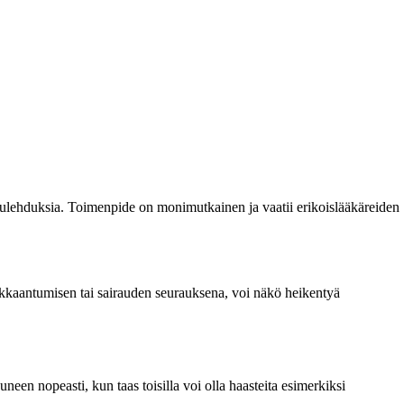
i tulehduksia. Toimenpide on monimutkainen ja vaatii erikoislääkäreiden
oukkaantumisen tai sairauden seurauksena, voi näkö heikentyä
uneen nopeasti, kun taas toisilla voi olla haasteita esimerkiksi