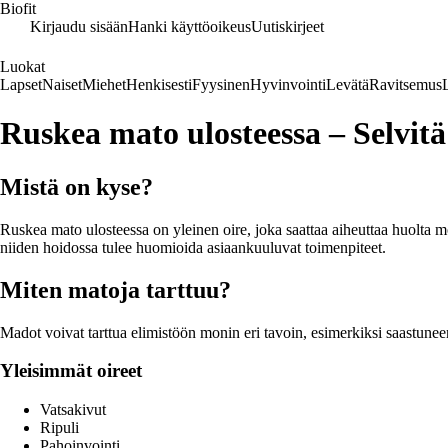
Biofit
Kirjaudu sisään
Hanki käyttöoikeus
Uutiskirjeet
Luokat
Lapset
Naiset
Miehet
Henkisesti
Fyysinen
Hyvinvointi
Levätä
Ravitsemus
Ruskea mato ulosteessa – Selvitä 
Mistä on kyse?
Ruskea mato ulosteessa on yleinen oire, joka saattaa aiheuttaa huolta mo
niiden hoidossa tulee huomioida asiaankuuluvat toimenpiteet.
Miten matoja tarttuu?
Madot voivat tarttua elimistöön monin eri tavoin, esimerkiksi saastunee
Yleisimmät oireet
Vatsakivut
Ripuli
Pahoinvointi