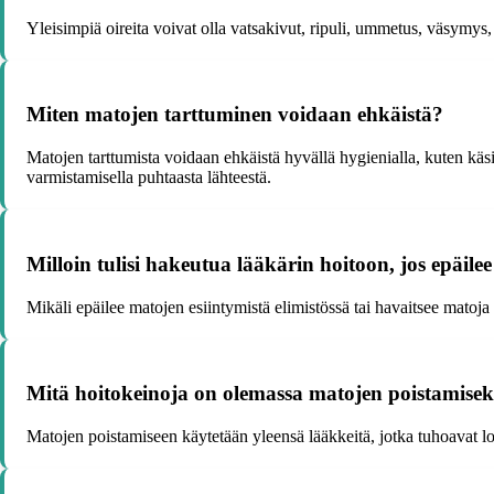
Yleisimpiä oireita voivat olla vatsakivut, ripuli, ummetus, väsymys
Miten matojen tarttuminen voidaan ehkäistä?
Matojen tarttumista voidaan ehkäistä hyvällä hygienialla, kuten käsi
varmistamisella puhtaasta lähteestä.
Milloin tulisi hakeutua lääkärin hoitoon, jos epäilee
Mikäli epäilee matojen esiintymistä elimistössä tai havaitsee matoj
Mitä hoitokeinoja on olemassa matojen poistamiseks
Matojen poistamiseen käytetään yleensä lääkkeitä, jotka tuhoavat loi