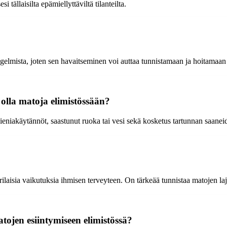
 tällaisilta epämiellyttäviltä tilanteilta.
ngelmista, joten sen havaitseminen voi auttaa tunnistamaan ja hoitamaan 
i olla matoja elimistössään?
eniakäytännöt, saastunut ruoka tai vesi sekä kosketus tartunnan saanei
 erilaisia vaikutuksia ihmisen terveyteen. On tärkeää tunnistaa matojen l
atojen esiintymiseen elimistössä?