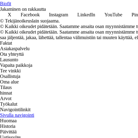
Biofit
Jakaminen on rakkautta
X
Facebook
Instagram
LinkedIn
YouTube
Pin
© Tekijänoikeuslain suojaama.
© Kaikki oikeudet pidätetään. Saatamme ansaita osan myynnistämme tuo
© Kaikki oikeudet pidätetään. Saatamme ansaita osan myynnistämme tuot
saa jäljentää, jakaa, lähettää, tallentaa välimuistiin tai muuten käyttää, e
Faktat
Asiakaspalvelu
Ota yhteyttä
Lausunto
Vapaita paikkoja
Tee vinkki
Osallistuja
Oma alue
Tilaus
hinnat
Arvot
Työkalut
Navigointilinkit
Sivulla navigointi
Huomaa
Historia
Päivittää
Uutissyöte