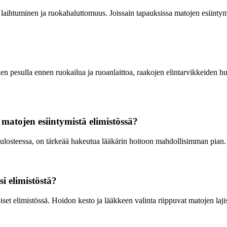
, laihtuminen ja ruokahaluttomuus. Joissain tapauksissa matojen esiinty
en pesulla ennen ruokailua ja ruoanlaittoa, raakojen elintarvikkeiden h
 matojen esiintymistä elimistössä?
a ulosteessa, on tärkeää hakeutua lääkärin hoitoon mahdollisimman pian. 
i elimistöstä?
set elimistössä. Hoidon kesto ja lääkkeen valinta riippuvat matojen laji