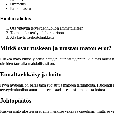
Ummetus
Painon lasku
Hoidon aloitus
Ota yhteyttä terveydenhuollon ammattilaiseen
Toimita ulostenäyte laboratorioon
Älä käytä itsehoitolääkkeitä
Mitkä ovat ruskean ja mustan maton erot?
Ruskea mato viittaa yleensä tiettyyn lajiin tai tyyppiin, kun taas must
oireiden taustalla mahdollisesti on.
Ennaltaehkäisy ja hoito
Hyvä hygienia on paras tapa suojautua matojen tartunnoilta. Huolehdi käs
terveydenhuollon ammattilaiseen saadaksesi asianmukaista hoitoa.
Johtopäätös
Ruskea mato ulosteessa ei aina merkitse vakavaa ongelmaa, mutta se vaati