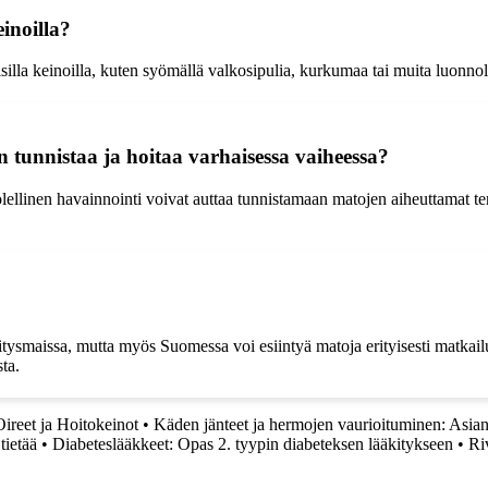
einoilla?
illa keinoilla, kuten syömällä valkosipulia, kurkumaa tai muita luonnolli
 tunnistaa ja hoitaa varhaisessa vaiheessa?
olellinen havainnointi voivat auttaa tunnistamaan matojen aiheuttamat t
tysmaissa, mutta myös Suomessa voi esiintyä matoja erityisesti matkailu
ta.
ireet ja Hoitokeinot
•
Käden jänteet ja hermojen vaurioituminen: Asiant
tietää
•
Diabeteslääkkeet: Opas 2. tyypin diabeteksen lääkitykseen
•
Ri