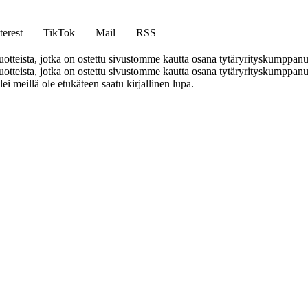
terest
TikTok
Mail
RSS
tteista, jotka on ostettu sivustomme kautta osana tytäryrityskumppan
teista, jotka on ostettu sivustomme kautta osana tytäryrityskumppanuu
llei meillä ole etukäteen saatu kirjallinen lupa.