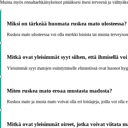
Muista myös ennaltaehkäisykeinot pitääksesi itsesi terveenä ja välttyäksesi
Miksi on tärkeää huomata ruskea mato ulosteessa?
Ruskea mato ulosteessa voi olla merkki loisista tai muista terveyso
Mitkä ovat yleisimmät syyt siihen, että ihmisellä vo
Yleisimmät syyt matojen esiintymiselle elimistössä ovat huonot hygi
Miten ruskea mato eroaa mustasta madosta?
Ruskea mato ja musta mato voivat olla eri loislajeja, joilla voi olla
Mitkä ovat yleisimmät oireet, jotka voivat viitata m