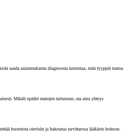
tärkeää saada asianmukaista diagnoosia tunnistaa, mitä tyyppiä matoa
isesti. Mikäli epäilet matojen tartunnan, ota aina yhteys
ittää huomiota oireisiin ja hakeutua tarvittaessa lääkärin hoitoon.