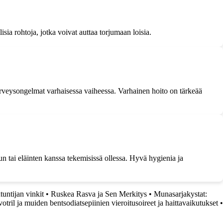
sia rohtoja, jotka voivat auttaa torjumaan loisia.
erveysongelmat varhaisessa vaiheessa. Varhainen hoito on tärkeää
n tai eläinten kanssa tekemisissä ollessa. Hyvä hygienia ja
untijan vinkit
•
Ruskea Rasva ja Sen Merkitys
•
Munasarjakystat:
votril ja muiden bentsodiatsepiinien vieroitusoireet ja haittavaikutukset
•