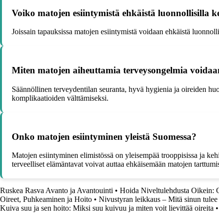
Voiko matojen esiintymistä ehkäistä luonnollisilla k
Joissain tapauksissa matojen esiintymistä voidaan ehkäistä luonnollis
Miten matojen aiheuttamia terveysongelmia voidaan
Säännöllinen terveydentilan seuranta, hyvä hygienia ja oireiden hu
komplikaatioiden välttämiseksi.
Onko matojen esiintyminen yleistä Suomessa?
Matojen esiintyminen elimistössä on yleisempää trooppisissa ja kehi
terveelliset elämäntavat voivat auttaa ehkäisemään matojen tarttumis
Ruskea Rasva Avanto ja Avantouinti
•
Hoida Niveltulehdusta Oikein: O
Oireet, Puhkeaminen ja Hoito
•
Nivustyran leikkaus – Mitä sinun tulee 
Kuiva suu ja sen hoito: Miksi suu kuivuu ja miten voit lievittää oireita
•