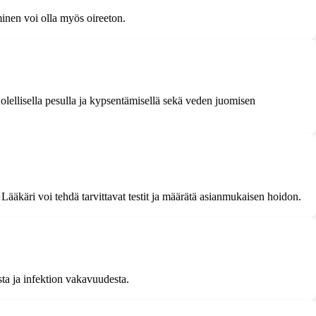
minen voi olla myös oireeton.
uolellisella pesulla ja kypsentämisellä sekä veden juomisen
Lääkäri voi tehdä tarvittavat testit ja määrätä asianmukaisen hoidon.
sta ja infektion vakavuudesta.