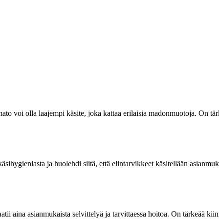
a mato voi olla laajempi käsite, joka kattaa erilaisia madonmuotoja. On 
ihygieniasta ja huolehdi siitä, että elintarvikkeet käsitellään asianmuka
i aina asianmukaista selvittelyä ja tarvittaessa hoitoa. On tärkeää kiinn