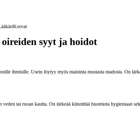
Lääkäri
Korvat
oireiden syyt ja hoidot
nille ihmisille. Usein löytyy myös maininta mustasta madosta. On tärkeää 
n veden tai ruoan kautta. On tärkeää kiinnittää huomiota hygieniaan sekä