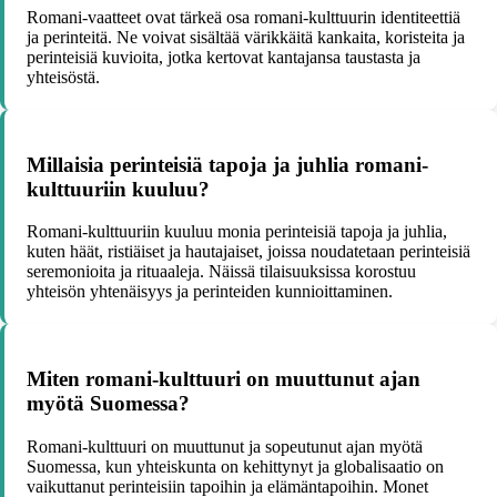
Romani-vaatteet ovat tärkeä osa romani-kulttuurin identiteettiä
ja perinteitä. Ne voivat sisältää värikkäitä kankaita, koristeita ja
perinteisiä kuvioita, jotka kertovat kantajansa taustasta ja
yhteisöstä.
Millaisia perinteisiä tapoja ja juhlia romani-
kulttuuriin kuuluu?
Romani-kulttuuriin kuuluu monia perinteisiä tapoja ja juhlia,
kuten häät, ristiäiset ja hautajaiset, joissa noudatetaan perinteisiä
seremonioita ja rituaaleja. Näissä tilaisuuksissa korostuu
yhteisön yhtenäisyys ja perinteiden kunnioittaminen.
Miten romani-kulttuuri on muuttunut ajan
myötä Suomessa?
Romani-kulttuuri on muuttunut ja sopeutunut ajan myötä
Suomessa, kun yhteiskunta on kehittynyt ja globalisaatio on
vaikuttanut perinteisiin tapoihin ja elämäntapoihin. Monet