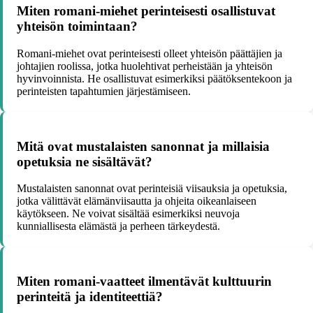
Miten romani-miehet perinteisesti osallistuvat
yhteisön toimintaan?
Romani-miehet ovat perinteisesti olleet yhteisön päättäjien ja
johtajien roolissa, jotka huolehtivat perheistään ja yhteisön
hyvinvoinnista. He osallistuvat esimerkiksi päätöksentekoon ja
perinteisten tapahtumien järjestämiseen.
Mitä ovat mustalaisten sanonnat ja millaisia
opetuksia ne sisältävät?
Mustalaisten sanonnat ovat perinteisiä viisauksia ja opetuksia,
jotka välittävät elämänviisautta ja ohjeita oikeanlaiseen
käytökseen. Ne voivat sisältää esimerkiksi neuvoja
kunniallisesta elämästä ja perheen tärkeydestä.
Miten romani-vaatteet ilmentävät kulttuurin
perinteitä ja identiteettiä?