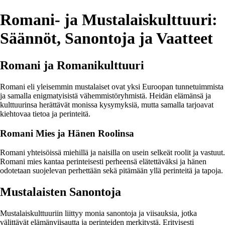
Romani- ja Mustalaiskulttuuri:
Säännöt, Sanontoja ja Vaatteet
Romani ja Romanikulttuuri
Romani eli yleisemmin mustalaiset ovat yksi Euroopan tunnetuimmista
ja samalla enigmatyisistä vähemmistöryhmistä. Heidän elämänsä ja
kulttuurinsa herättävät monissa kysymyksiä, mutta samalla tarjoavat
kiehtovaa tietoa ja perinteitä.
Romani Mies ja Hänen Roolinsa
Romani yhteisöissä miehillä ja naisilla on usein selkeät roolit ja vastuut.
Romani mies kantaa perinteisesti perheensä elätettäväksi ja hänen
odotetaan suojelevan perhettään sekä pitämään yllä perinteitä ja tapoja.
Mustalaisten Sanontoja
Mustalaiskulttuuriin liittyy monia sanontoja ja viisauksia, jotka
välittävät elämänviisautta ja perinteiden merkitystä. Erityisesti