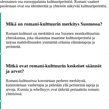
olennainen osa eurooppalaista kulttuuriperintöä. Romani vaatteet
puolestaan ovat osa identiteettiä ja yhteisön näkyvää kulttuuriperintöä.
Mikä on romani-kulttuurin merkitys Suomessa?
Romani-kulttuuri on merkittävä osa Suomen monikulttuurista
yhteiskuntaa, joka rikastuttaa maamme kulttuuriperintöä ja
tarjoaa mahdollisuuden ymmärtää erilaisia elämäntapoja ja
perinteitä.
Mitkä ovat romani-kulttuurin keskeiset säännöt
ja arvot?
Romani-kulttuurissa korostetaan perheen merkitystä,
kunnioitetaan vanhempia ja pidetään yllä perinteisiä tapoja ja
arvoja. Kunnia ja rehellisyys ovat tärkeitä periaatteita romani-
yhteisössä.