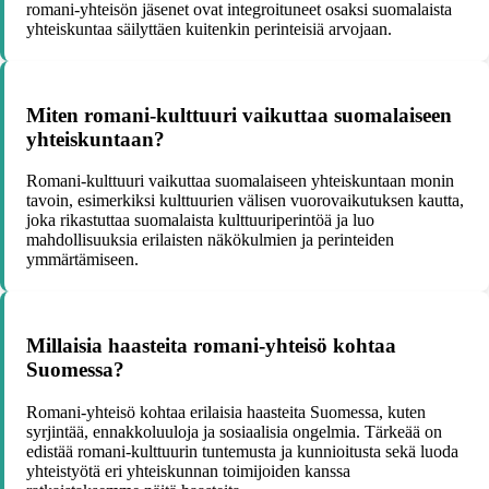
romani-yhteisön jäsenet ovat integroituneet osaksi suomalaista
yhteiskuntaa säilyttäen kuitenkin perinteisiä arvojaan.
Miten romani-kulttuuri vaikuttaa suomalaiseen
yhteiskuntaan?
Romani-kulttuuri vaikuttaa suomalaiseen yhteiskuntaan monin
tavoin, esimerkiksi kulttuurien välisen vuorovaikutuksen kautta,
joka rikastuttaa suomalaista kulttuuriperintöä ja luo
mahdollisuuksia erilaisten näkökulmien ja perinteiden
ymmärtämiseen.
Millaisia haasteita romani-yhteisö kohtaa
Suomessa?
Romani-yhteisö kohtaa erilaisia haasteita Suomessa, kuten
syrjintää, ennakkoluuloja ja sosiaalisia ongelmia. Tärkeää on
edistää romani-kulttuurin tuntemusta ja kunnioitusta sekä luoda
yhteistyötä eri yhteiskunnan toimijoiden kanssa