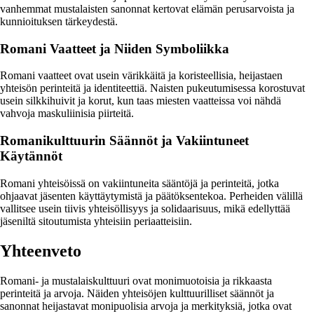
vanhemmat mustalaisten sanonnat kertovat elämän perusarvoista ja
kunnioituksen tärkeydestä.
Romani Vaatteet ja Niiden Symboliikka
Romani vaatteet ovat usein värikkäitä ja koristeellisia, heijastaen
yhteisön perinteitä ja identiteettiä. Naisten pukeutumisessa korostuvat
usein silkkihuivit ja korut, kun taas miesten vaatteissa voi nähdä
vahvoja maskuliinisia piirteitä.
Romanikulttuurin Säännöt ja Vakiintuneet
Käytännöt
Romani yhteisöissä on vakiintuneita sääntöjä ja perinteitä, jotka
ohjaavat jäsenten käyttäytymistä ja päätöksentekoa. Perheiden välillä
vallitsee usein tiivis yhteisöllisyys ja solidaarisuus, mikä edellyttää
jäseniltä sitoutumista yhteisiin periaatteisiin.
Yhteenveto
Romani- ja mustalaiskulttuuri ovat monimuotoisia ja rikkaasta
perinteitä ja arvoja. Näiden yhteisöjen kulttuurilliset säännöt ja
sanonnat heijastavat monipuolisia arvoja ja merkityksiä, jotka ovat