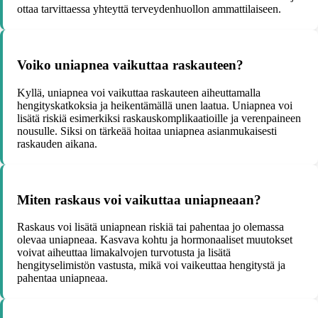
ottaa tarvittaessa yhteyttä terveydenhuollon ammattilaiseen.
Voiko uniapnea vaikuttaa raskauteen?
Kyllä, uniapnea voi vaikuttaa raskauteen aiheuttamalla
hengityskatkoksia ja heikentämällä unen laatua. Uniapnea voi
lisätä riskiä esimerkiksi raskauskomplikaatioille ja verenpaineen
nousulle. Siksi on tärkeää hoitaa uniapnea asianmukaisesti
raskauden aikana.
Miten raskaus voi vaikuttaa uniapneaan?
Raskaus voi lisätä uniapnean riskiä tai pahentaa jo olemassa
olevaa uniapneaa. Kasvava kohtu ja hormonaaliset muutokset
voivat aiheuttaa limakalvojen turvotusta ja lisätä
hengityselimistön vastusta, mikä voi vaikeuttaa hengitystä ja
pahentaa uniapneaa.