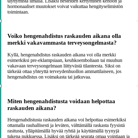
täyttymistä ilmalla. Lisäksi nesteiden kertyminen kehoon ja
hormonaaliset muutokset voivat vaikuttaa hengityselimistön
toimintaan.
Voiko hengenahdistus raskauden aikana olla
merkki vakavammasta terveysongelmasta?
Kyllä, hengenahdistus raskauden aikana voi olla merkki
esimerkiksi pre-eklampsiaan, keuhkoemboliaan tai muuhun
vakavaan terveysongelmaan liittyvästä tilanteesta. Siksi on
tärkeää ottaa yhteyttä terveydenhuollon ammattilaiseen, jos
hengenahdistus on voimakasta tai jatkuvaa.
Miten hengenahdistusta voidaan helpottaa
raskauden aikana?
Hengenahdistusta raskauden aikana voi helpottaa esimerkiksi
ottamalla rauhallisesti ja leväten, välttämällä raskasta fyysistä
rasitusta, ylläpitämällä hyvää ryhtiä ja käyttämällä tyynyjä
tukena nukkuessa. Lisäksi on tärkeää seurata omaa vointiaan ja