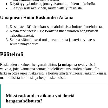
Käytä tyynyä tukena, jotta ylävartalo on hieman koholla.
Ole fyysisesti aktiivinen, mutta vältä ylirasitusta.
Uniapnean Hoito Raskauden Aikana
Keskustele lääkärin kanssa mahdollisista hoitovaihtoehdoista.
Käytä tarvittaessa CPAP-laitetta unenaikaisen hengityksen
helpottamiseksi.
Seuraa säännöllisesti uniapnean oireita ja sovi tarvittaessa
seurantakäynneistä.
Päätelmä
Raskauden aikainen
hengenahdistus ja uniapnea
ovat yleisiä
vaivoja, joita kannattaa seurata huolellisesti raskauden aikana. On
tärkeää ottaa oireet vakavasti ja keskustella tarvittaessa lääkärin kanssa
mahdollisista hoidoista ja helpotuskeinoista.
Miksi raskauden aikana voi ilmetä
hengenahdistusta?