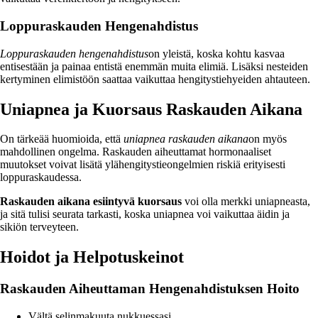
Loppuraskauden Hengenahdistus
Loppuraskauden hengenahdistus
on yleistä, koska kohtu kasvaa
entisestään ja painaa entistä enemmän muita elimiä. Lisäksi nesteiden
kertyminen elimistöön saattaa vaikuttaa hengitystiehyeiden ahtauteen.
Uniapnea ja Kuorsaus Raskauden Aikana
On tärkeää huomioida, että
uniapnea raskauden aikana
on myös
mahdollinen ongelma. Raskauden aiheuttamat hormonaaliset
muutokset voivat lisätä ylähengitystieongelmien riskiä erityisesti
loppuraskaudessa.
Raskauden aikana esiintyvä kuorsaus
voi olla merkki uniapneasta,
ja sitä tulisi seurata tarkasti, koska uniapnea voi vaikuttaa äidin ja
sikiön terveyteen.
Hoidot ja Helpotuskeinot
Raskauden Aiheuttaman Hengenahdistuksen Hoito
Vältä selinmakuuta nukkuessasi.