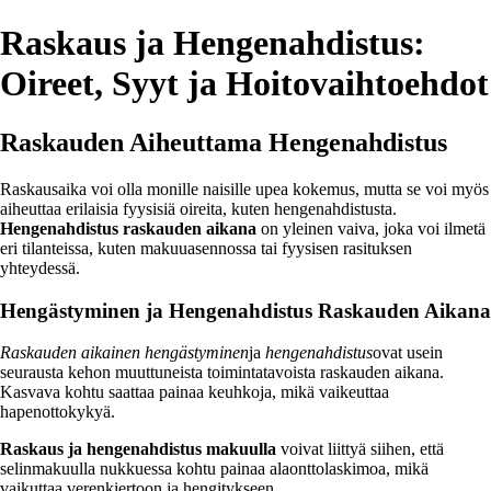
Raskaus ja Hengenahdistus:
Oireet, Syyt ja Hoitovaihtoehdot
Raskauden Aiheuttama Hengenahdistus
Raskausaika voi olla monille naisille upea kokemus, mutta se voi myös
aiheuttaa erilaisia fyysisiä oireita, kuten hengenahdistusta.
Hengenahdistus raskauden aikana
on yleinen vaiva, joka voi ilmetä
eri tilanteissa, kuten makuuasennossa tai fyysisen rasituksen
yhteydessä.
Hengästyminen ja Hengenahdistus Raskauden Aikana
Raskauden aikainen hengästyminen
ja
hengenahdistus
ovat usein
seurausta kehon muuttuneista toimintatavoista raskauden aikana.
Kasvava kohtu saattaa painaa keuhkoja, mikä vaikeuttaa
hapenottokykyä.
Raskaus ja hengenahdistus makuulla
voivat liittyä siihen, että
selinmakuulla nukkuessa kohtu painaa alaonttolaskimoa, mikä
vaikuttaa verenkiertoon ja hengitykseen.