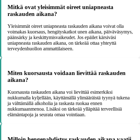
Mitkä ovat yleisimmät oireet uniapneasta
raskauden aikana?
Yleisimmät oireet uniapneasta raskauden aikana voivat olla
voimakas kuorsaus, hengityskatkot unen aikana, päiväväsymys,
päänsärky ja keskittymisvaikeudet. Jos epäilet kärsiväsi
uniapneasta raskauden aikana, on tärkeää ottaa yhteyttä
terveydenhuollon ammattilaiseen.
Miten kuorsausta voidaan lievittää raskauden
aikana?
Kuorsausta raskauden aikana voi lievittää esimerkiksi
nukkumalla kyljellään, käyttämällä ylimääräistä tyynyä tukena
ja välttämällä alkoholia ja raskasta ruokaa ennen
nukkumaanmenoa. Lisäksi on tärkeää ylläpitää terveellisiä
elämäntapoja ja seurata omaa vointiaan.
Milloin hengenahdistus raskauden aikana vaatii