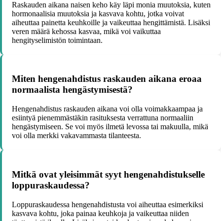
Raskauden aikana naisen keho käy läpi monia muutoksia, kuten
hormonaalisia muutoksia ja kasvava kohtu, jotka voivat
aiheuttaa painetta keuhkoille ja vaikeuttaa hengittämistä. Lisäksi
veren määrä kehossa kasvaa, mikä voi vaikuttaa
hengityselimistön toimintaan.
Miten hengenahdistus raskauden aikana eroaa
normaalista hengästymisestä?
Hengenahdistus raskauden aikana voi olla voimakkaampaa ja
esiintyä pienemmästäkin rasituksesta verrattuna normaaliin
hengästymiseen. Se voi myös ilmetä levossa tai makuulla, mikä
voi olla merkki vakavammasta tilanteesta.
Mitkä ovat yleisimmät syyt hengenahdistukselle
loppuraskaudessa?
Loppuraskaudessa hengenahdistusta voi aiheuttaa esimerkiksi
kasvava kohtu, joka painaa keuhkoja ja vaikeuttaa niiden