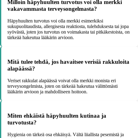
Milloin häpyhuulten turvotus voi olla merkki
vakavammasta terveysongelmasta?
Häpyhuulten turvotus voi olla merkki esimerkiksi
sukupuolitaudista, allergisesta reaktiosta, tulehduksesta tai jopa
syövästä, joten jos turvotus on voimakasta tai pitkäkestoista, on
tärkeää hakeutua lääkärin arvioon.
Mitä tulee tehdä, jos havaitsee verisiä rakkuloita
alapäässä?
Veriset rakkulat alapäässä voivat olla merkki monista eri
terveysongelmista, joten on tärkeää hakeutua välittömästi
lääkärin arvioon ja mahdolliseen hoitoon.
Miten ehkäistä häpyhuulten kutinaa ja
turvotusta?
Hygienia on tärkeä osa ehkäisyä. Vältä liiallista pesemistä ja