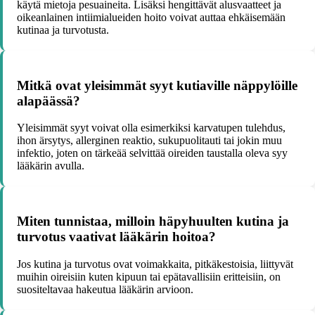
käytä mietoja pesuaineita. Lisäksi hengittävät alusvaatteet ja
oikeanlainen intiimialueiden hoito voivat auttaa ehkäisemään
kutinaa ja turvotusta.
Mitkä ovat yleisimmät syyt kutiaville näppylöille
alapäässä?
Yleisimmät syyt voivat olla esimerkiksi karvatupen tulehdus,
ihon ärsytys, allerginen reaktio, sukupuolitauti tai jokin muu
infektio, joten on tärkeää selvittää oireiden taustalla oleva syy
lääkärin avulla.
Miten tunnistaa, milloin häpyhuulten kutina ja
turvotus vaativat lääkärin hoitoa?
Jos kutina ja turvotus ovat voimakkaita, pitkäkestoisia, liittyvät
muihin oireisiin kuten kipuun tai epätavallisiin eritteisiin, on
suositeltavaa hakeutua lääkärin arvioon.