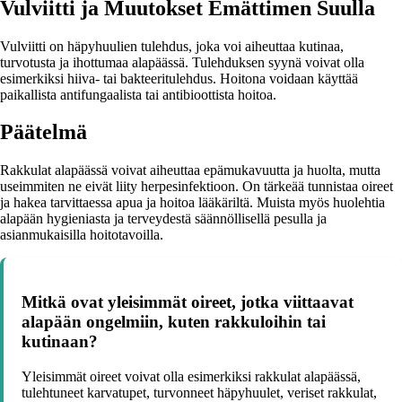
Vulviitti ja Muutokset Emättimen Suulla
Vulviitti on häpyhuulien tulehdus, joka voi aiheuttaa kutinaa,
turvotusta ja ihottumaa alapäässä. Tulehduksen syynä voivat olla
esimerkiksi hiiva- tai bakteeritulehdus. Hoitona voidaan käyttää
paikallista antifungaalista tai antibioottista hoitoa.
Päätelmä
Rakkulat alapäässä voivat aiheuttaa epämukavuutta ja huolta, mutta
useimmiten ne eivät liity herpesinfektioon. On tärkeää tunnistaa oireet
ja hakea tarvittaessa apua ja hoitoa lääkäriltä. Muista myös huolehtia
alapään hygieniasta ja terveydestä säännöllisellä pesulla ja
asianmukaisilla hoitotavoilla.
Mitkä ovat yleisimmät oireet, jotka viittaavat
alapään ongelmiin, kuten rakkuloihin tai
kutinaan?
Yleisimmät oireet voivat olla esimerkiksi rakkulat alapäässä,
tulehtuneet karvatupet, turvonneet häpyhuulet, veriset rakkulat,