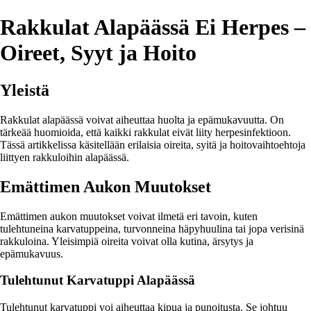
Rakkulat Alapäässä Ei Herpes –
Oireet, Syyt ja Hoito
Yleistä
Rakkulat alapäässä voivat aiheuttaa huolta ja epämukavuutta. On
tärkeää huomioida, että kaikki rakkulat eivät liity herpesinfektioon.
Tässä artikkelissa käsitellään erilaisia oireita, syitä ja hoitovaihtoehtoja
liittyen rakkuloihin alapäässä.
Emättimen Aukon Muutokset
Emättimen aukon muutokset voivat ilmetä eri tavoin, kuten
tulehtuneina karvatuppeina, turvonneina häpyhuulina tai jopa verisinä
rakkuloina. Yleisimpiä oireita voivat olla kutina, ärsytys ja
epämukavuus.
Tulehtunut Karvatuppi Alapäässä
Tulehtunut karvatuppi voi aiheuttaa kipua ja punoitusta. Se johtuu