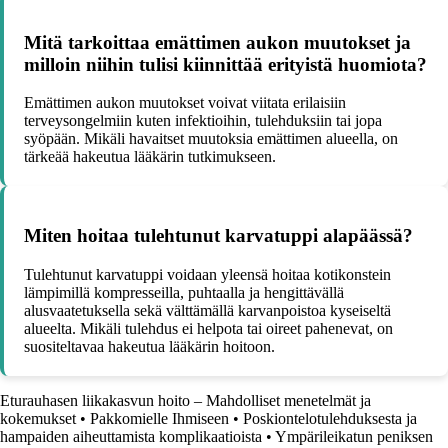
Mitä tarkoittaa emättimen aukon muutokset ja
milloin niihin tulisi kiinnittää erityistä huomiota?
Emättimen aukon muutokset voivat viitata erilaisiin
terveysongelmiin kuten infektioihin, tulehduksiin tai jopa
syöpään. Mikäli havaitset muutoksia emättimen alueella, on
tärkeää hakeutua lääkärin tutkimukseen.
Miten hoitaa tulehtunut karvatuppi alapäässä?
Tulehtunut karvatuppi voidaan yleensä hoitaa kotikonstein
lämpimillä kompresseilla, puhtaalla ja hengittävällä
alusvaatetuksella sekä välttämällä karvanpoistoa kyseiseltä
alueelta. Mikäli tulehdus ei helpota tai oireet pahenevat, on
suositeltavaa hakeutua lääkärin hoitoon.
Eturauhasen liikakasvun hoito – Mahdolliset menetelmät ja
kokemukset
•
Pakkomielle Ihmiseen
•
Poskiontelotulehduksesta ja
hampaiden aiheuttamista komplikaatioista
•
Ympärileikatun peniksen