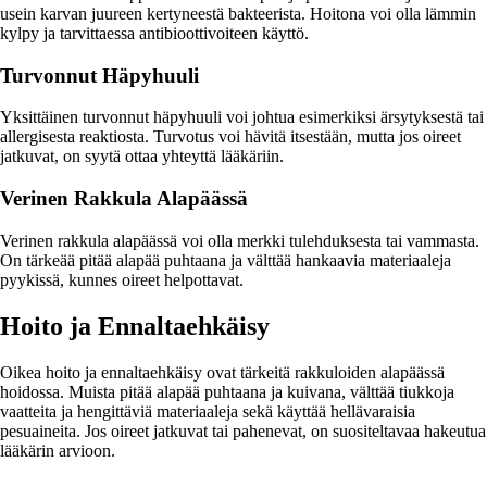
usein karvan juureen kertyneestä bakteerista. Hoitona voi olla lämmin
kylpy ja tarvittaessa antibioottivoiteen käyttö.
Turvonnut Häpyhuuli
Yksittäinen turvonnut häpyhuuli voi johtua esimerkiksi ärsytyksestä tai
allergisesta reaktiosta. Turvotus voi hävitä itsestään, mutta jos oireet
jatkuvat, on syytä ottaa yhteyttä lääkäriin.
Verinen Rakkula Alapäässä
Verinen rakkula alapäässä voi olla merkki tulehduksesta tai vammasta.
On tärkeää pitää alapää puhtaana ja välttää hankaavia materiaaleja
pyykissä, kunnes oireet helpottavat.
Hoito ja Ennaltaehkäisy
Oikea hoito ja ennaltaehkäisy ovat tärkeitä rakkuloiden alapäässä
hoidossa. Muista pitää alapää puhtaana ja kuivana, välttää tiukkoja
vaatteita ja hengittäviä materiaaleja sekä käyttää hellävaraisia
pesuaineita. Jos oireet jatkuvat tai pahenevat, on suositeltavaa hakeutua
lääkärin arvioon.