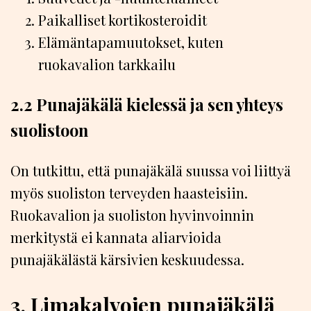
Paikalliset kortikosteroidit
Elämäntapamuutokset, kuten
ruokavalion tarkkailu
2.2 Punajäkälä kielessä ja sen yhteys
suolistoon
On tutkittu, että punajäkälä suussa voi liittyä
myös suoliston terveyden haasteisiin.
Ruokavalion ja suoliston hyvinvoinnin
merkitystä ei kannata aliarvioida
punajäkälästä kärsivien keskuudessa.
3. Limakalvojen punajäkälä