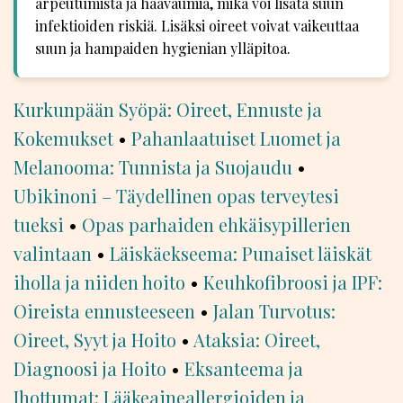
arpeutumista ja haavaumia, mikä voi lisätä suun
infektioiden riskiä. Lisäksi oireet voivat vaikeuttaa
suun ja hampaiden hygienian ylläpitoa.
Kurkunpään Syöpä: Oireet, Ennuste ja
Kokemukset
•
Pahanlaatuiset Luomet ja
Melanooma: Tunnista ja Suojaudu
•
Ubikinoni – Täydellinen opas terveytesi
tueksi
•
Opas parhaiden ehkäisypillerien
valintaan
•
Läiskäekseema: Punaiset läiskät
iholla ja niiden hoito
•
Keuhkofibroosi ja IPF:
Oireista ennusteeseen
•
Jalan Turvotus:
Oireet, Syyt ja Hoito
•
Ataksia: Oireet,
Diagnoosi ja Hoito
•
Eksanteema ja
Ihottumat: Lääkeaineallergioiden ja