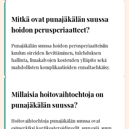
Mitkä ovat punajäkälän suussa
hoidon perusperiaatteet?
Punajäkälän suussa hoidon perusperiaatteisiin
kuuluu oireiden lievittäminen, tulehduksen
hallinta, limakalvojen kosteuden ylläpito sekä
mahdollisten komplikaatioiden ennaltaehkäisy.
Millaisia hoitovaihtoehtoja on
punajäkälän suussa?
Hoitovaihtoehtoja punajäkälän suussa ovat
esimerkiksi kortikosteroidigeelit, suuvesiä, suun