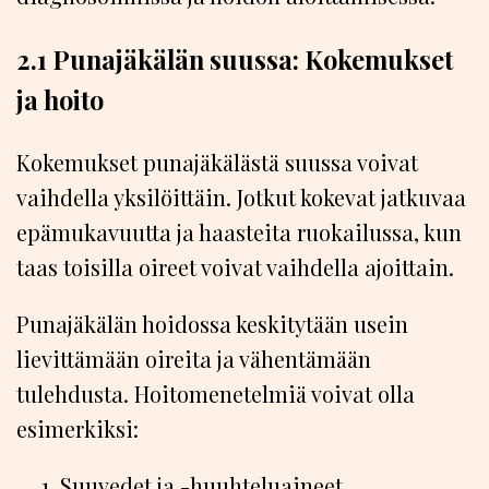
2.1 Punajäkälän suussa: Kokemukset
ja hoito
Kokemukset punajäkälästä suussa voivat
vaihdella yksilöittäin. Jotkut kokevat jatkuvaa
epämukavuutta ja haasteita ruokailussa, kun
taas toisilla oireet voivat vaihdella ajoittain.
Punajäkälän hoidossa keskitytään usein
lievittämään oireita ja vähentämään
tulehdusta. Hoitomenetelmiä voivat olla
esimerkiksi:
Suuvedet ja -huuhteluaineet