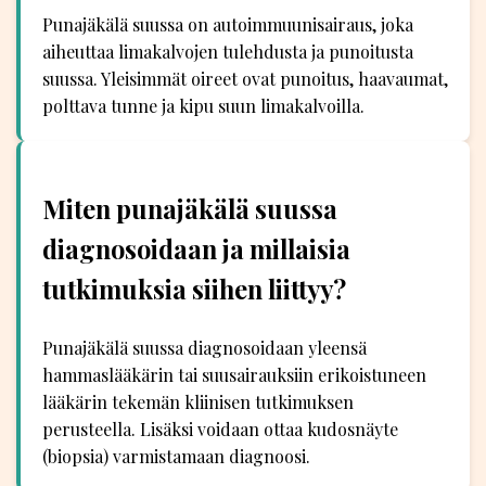
Punajäkälä suussa on autoimmuunisairaus, joka
aiheuttaa limakalvojen tulehdusta ja punoitusta
suussa. Yleisimmät oireet ovat punoitus, haavaumat,
polttava tunne ja kipu suun limakalvoilla.
Miten punajäkälä suussa
diagnosoidaan ja millaisia
tutkimuksia siihen liittyy?
Punajäkälä suussa diagnosoidaan yleensä
hammaslääkärin tai suusairauksiin erikoistuneen
lääkärin tekemän kliinisen tutkimuksen
perusteella. Lisäksi voidaan ottaa kudosnäyte
(biopsia) varmistamaan diagnoosi.