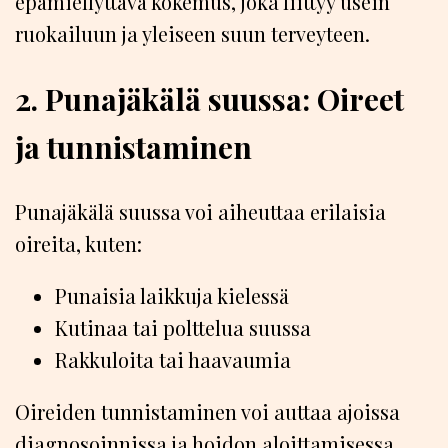
epämiellyttävä kokemus, joka liittyy usein
ruokailuun ja yleiseen suun terveyteen.
2. Punajäkälä suussa: Oireet
ja tunnistaminen
Punajäkälä suussa voi aiheuttaa erilaisia
oireita, kuten:
Punaisia laikkuja kielessä
Kutinaa tai polttelua suussa
Rakkuloita tai haavaumia
Oireiden tunnistaminen voi auttaa ajoissa
diagnosoinnissa ja hoidon aloittamisessa.