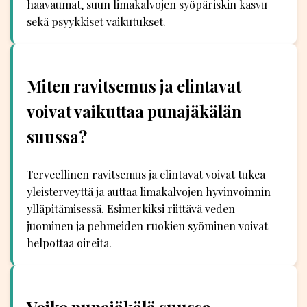
haavaumat, suun limakalvojen syöpäriskin kasvu
sekä psyykkiset vaikutukset.
Miten ravitsemus ja elintavat
voivat vaikuttaa punajäkälän
suussa?
Terveellinen ravitsemus ja elintavat voivat tukea
yleisterveyttä ja auttaa limakalvojen hyvinvoinnin
ylläpitämisessä. Esimerkiksi riittävä veden
juominen ja pehmeiden ruokien syöminen voivat
helpottaa oireita.