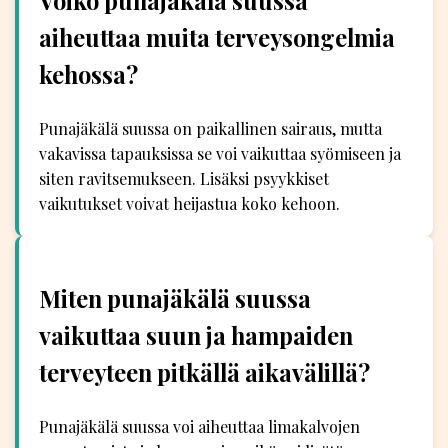
Voiko punajäkälä suussa
aiheuttaa muita terveysongelmia
kehossa?
Punajäkälä suussa on paikallinen sairaus, mutta
vakavissa tapauksissa se voi vaikuttaa syömiseen ja
siten ravitsemukseen. Lisäksi psyykkiset
vaikutukset voivat heijastua koko kehoon.
Miten punajäkälä suussa
vaikuttaa suun ja hampaiden
terveyteen pitkällä aikavälillä?
Punajäkälä suussa voi aiheuttaa limakalvojen