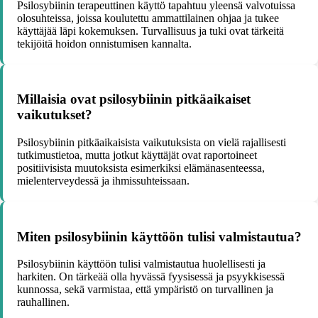
Psilosybiinin terapeuttinen käyttö tapahtuu yleensä valvotuissa
olosuhteissa, joissa koulutettu ammattilainen ohjaa ja tukee
käyttäjää läpi kokemuksen. Turvallisuus ja tuki ovat tärkeitä
tekijöitä hoidon onnistumisen kannalta.
Millaisia ovat psilosybiinin pitkäaikaiset
vaikutukset?
Psilosybiinin pitkäaikaisista vaikutuksista on vielä rajallisesti
tutkimustietoa, mutta jotkut käyttäjät ovat raportoineet
positiivisista muutoksista esimerkiksi elämänasenteessa,
mielenterveydessä ja ihmissuhteissaan.
Miten psilosybiinin käyttöön tulisi valmistautua?
Psilosybiinin käyttöön tulisi valmistautua huolellisesti ja
harkiten. On tärkeää olla hyvässä fyysisessä ja psyykkisessä
kunnossa, sekä varmistaa, että ympäristö on turvallinen ja
rauhallinen.