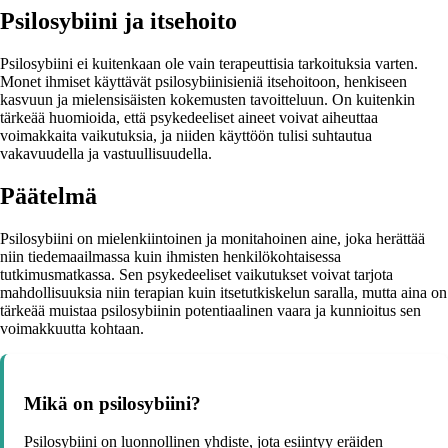
Psilosybiini ja itsehoito
Psilosybiini ei kuitenkaan ole vain terapeuttisia tarkoituksia varten.
Monet ihmiset käyttävät psilosybiinisieniä itsehoitoon, henkiseen
kasvuun ja mielensisäisten kokemusten tavoitteluun. On kuitenkin
tärkeää huomioida, että psykedeeliset aineet voivat aiheuttaa
voimakkaita vaikutuksia, ja niiden käyttöön tulisi suhtautua
vakavuudella ja vastuullisuudella.
Päätelmä
Psilosybiini on mielenkiintoinen ja monitahoinen aine, joka herättää
niin tiedemaailmassa kuin ihmisten henkilökohtaisessa
tutkimusmatkassa. Sen psykedeeliset vaikutukset voivat tarjota
mahdollisuuksia niin terapian kuin itsetutkiskelun saralla, mutta aina on
tärkeää muistaa psilosybiinin potentiaalinen vaara ja kunnioitus sen
voimakkuutta kohtaan.
Mikä on psilosybiini?
Psilosybiini on luonnollinen yhdiste, jota esiintyy eräiden