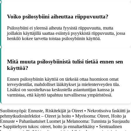
Voiko psilosybiini aiheuttaa riippuvuutta?
Psilosybiini ei yleensä aiheuta fyysistä riippuvuutta, mutta
joillakin käyttäjillä saattaa esiintyä psyykkistä riippuvuutta, jossa
henkilö kokee tarvetta toistaa psilosybiinin käyttöä.
Mitä muuta psilosybiinistä tulisi tietää ennen sen
käyttöä?
Ennen psilosybiinin käyttöä on tärkeää ottaa huomioon omat
terveydentilat, mahdolliset lääkitykset ja mielenterveyden tila.
Lisäksi on suositeltavaa keskustella asiantuntijan kanssa ja
varmistaa, että käyttö tapahtuu turvallisessa ympäristössä.
Suolistosyöpä: Ennuste, Riskitekijät ja Oireet
•
Nekrotisoiva faskiitti ja
pehmytkudosinfektiot – Oireet ja hoito
•
Myelooma: Oireet, Hoito ja
Ennuste
•
Pahanlaatuiset Luomet ja Melanooma: Tunnista ja Suojaudu
•
Sappitiehyen tukos: oireet, hoito ja ennaltaehkäisy
•
Sentraalinen