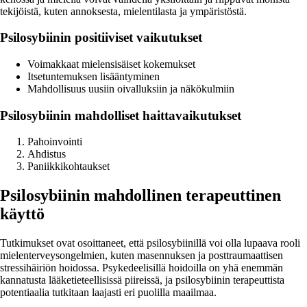
tekijöistä, kuten annoksesta, mielentilasta ja ympäristöstä.
Psilosybiinin positiiviset vaikutukset
Voimakkaat mielensisäiset kokemukset
Itsetuntemuksen lisääntyminen
Mahdollisuus uusiin oivalluksiin ja näkökulmiin
Psilosybiinin mahdolliset haittavaikutukset
Pahoinvointi
Ahdistus
Paniikkikohtaukset
Psilosybiinin mahdollinen terapeuttinen
käyttö
Tutkimukset ovat osoittaneet, että psilosybiinillä voi olla lupaava rooli
mielenterveysongelmien, kuten masennuksen ja posttraumaattisen
stressihäiriön hoidossa. Psykedeelisillä hoidoilla on yhä enemmän
kannatusta lääketieteellisissä piireissä, ja psilosybiinin terapeuttista
potentiaalia tutkitaan laajasti eri puolilla maailmaa.