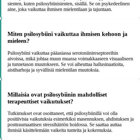
sienten, kuten psilosybiinisienten, sisällä. Se on psykedeelinen
aine, joka vaikuttaa ihmisen mielentilaan ja tajuntaan.
Miten psilosybiini vaikuttaa ihmisen kehoon ja
mieleen?
Psilosybiini vaikuttaa pääasiassa serotoniinireseptoreihin
aivoissa, mikä johtaa muun muassa voimakkaaseen visuaaliseen
ja tunnetason muutokseen. Se voi aiheuttaa hallusinaatioita,
aistiharhoja ja syvällisiä mielentilan muutoksia.
Millaisia ovat psilosybiinin mahdolliset
terapeuttiset vaikutukset?
Tutkimukset ovat osoittaneet, että psilosybiinillä voi olla
positiivisia vaikutuksia esimerkiksi masennuksen, ahdistuksen ja
posttraumaattisen stressihäiriön hoidossa. Se saattaa auttaa
ihmisiä käsittelemään vaikeita tunteita ja kokemuksia.