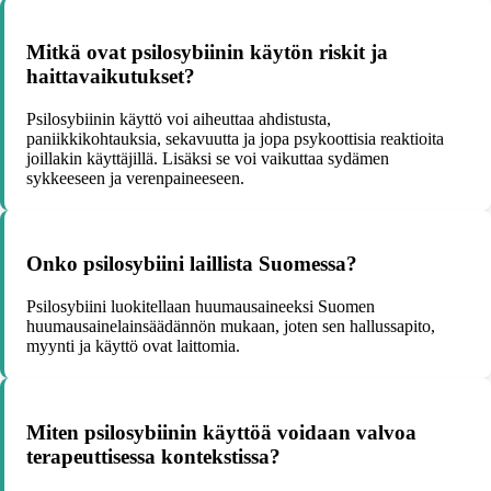
Mitkä ovat psilosybiinin käytön riskit ja
haittavaikutukset?
Psilosybiinin käyttö voi aiheuttaa ahdistusta,
paniikkikohtauksia, sekavuutta ja jopa psykoottisia reaktioita
joillakin käyttäjillä. Lisäksi se voi vaikuttaa sydämen
sykkeeseen ja verenpaineeseen.
Onko psilosybiini laillista Suomessa?
Psilosybiini luokitellaan huumausaineeksi Suomen
huumausainelainsäädännön mukaan, joten sen hallussapito,
myynti ja käyttö ovat laittomia.
Miten psilosybiinin käyttöä voidaan valvoa
terapeuttisessa kontekstissa?