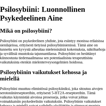
Psilosybiini: Luonnollinen
Psykedeelinen Aine
Mikä on psilosybiini?
Psilosybiini on psykedeelinen yhdiste, jota esiintyy monissa erilaisissa
sienilajeissa, erityisesti tietyissä psilosybiinisienissä. Tämä aine on
tunnettu sen kyvystä aiheuttaa mielensisäisiä kokemuksia, näköharhoja
ja syvällisiä muutoksia tajunnantilassa. Psilosybiini on herättänyt
kiinnostusta tiedemaailmassa sen potentiaalisista terapeuttisista
vaikutuksista etenkin mielenterveysongelmien hoidossa.
Psilosybiinin vaikutukset kehossa ja
mielellä
Psilosybiini muuttuu elimistössä psilosykiiniksi, joka sitoutuu aivojen
serotoniinireseptoreihin, erityisesti 5-HT2A-reseptoreihin. Tämä
vaikutus käynnistää aivoissa prosesseja, jotka voivat johtaa
voimakkaisiin psykedeelisiin vaikutuksiin. Psilosybiinin vaikutukset
kehossa ja mielellä voivat vaihdella yksilöittäin ja riippuvat monista