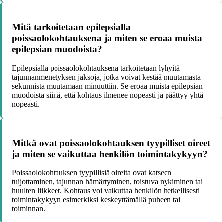
Mitä tarkoitetaan epilepsialla
poissaolokohtauksena ja miten se eroaa muista
epilepsian muodoista?
Epilepsialla poissaolokohtauksena tarkoitetaan lyhyitä
tajunnanmenetyksen jaksoja, jotka voivat kestää muutamasta
sekunnista muutamaan minuuttiin. Se eroaa muista epilepsian
muodoista siinä, että kohtaus ilmenee nopeasti ja päättyy yhtä
nopeasti.
Mitkä ovat poissaolokohtauksen tyypilliset oireet
ja miten se vaikuttaa henkilön toimintakykyyn?
Poissaolokohtauksen tyypillisiä oireita ovat katseen
tuijottaminen, tajunnan hämärtyminen, toistuva nykiminen tai
huulten liikkeet. Kohtaus voi vaikuttaa henkilön hetkellisesti
toimintakykyyn esimerkiksi keskeyttämällä puheen tai
toiminnan.