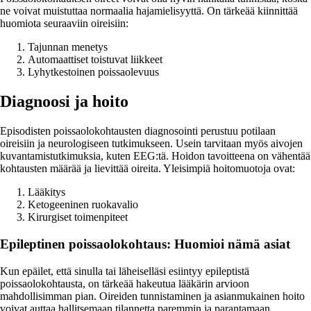
ne voivat muistuttaa normaalia hajamielisyyttä. On tärkeää kiinnittää
huomiota seuraaviin oireisiin:
Tajunnan menetys
Automaattiset toistuvat liikkeet
Lyhytkestoinen poissaolevuus
Diagnoosi ja hoito
Episodisten poissaolokohtausten diagnosointi perustuu potilaan
oireisiin ja neurologiseen tutkimukseen. Usein tarvitaan myös aivojen
kuvantamistutkimuksia, kuten EEG:tä. Hoidon tavoitteena on vähentää
kohtausten määrää ja lievittää oireita. Yleisimpiä hoitomuotoja ovat:
Lääkitys
Ketogeeninen ruokavalio
Kirurgiset toimenpiteet
Epileptinen poissaolokohtaus: Huomioi nämä asiat
Kun epäilet, että sinulla tai läheiselläsi esiintyy epileptistä
poissaolokohtausta, on tärkeää hakeutua lääkärin arvioon
mahdollisimman pian. Oireiden tunnistaminen ja asianmukainen hoito
voivat auttaa hallitsemaan tilannetta paremmin ja parantamaan