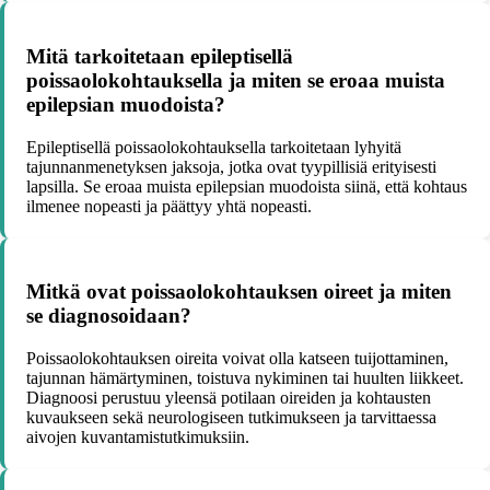
Mitä tarkoitetaan epileptisellä
poissaolokohtauksella ja miten se eroaa muista
epilepsian muodoista?
Epileptisellä poissaolokohtauksella tarkoitetaan lyhyitä
tajunnanmenetyksen jaksoja, jotka ovat tyypillisiä erityisesti
lapsilla. Se eroaa muista epilepsian muodoista siinä, että kohtaus
ilmenee nopeasti ja päättyy yhtä nopeasti.
Mitkä ovat poissaolokohtauksen oireet ja miten
se diagnosoidaan?
Poissaolokohtauksen oireita voivat olla katseen tuijottaminen,
tajunnan hämärtyminen, toistuva nykiminen tai huulten liikkeet.
Diagnoosi perustuu yleensä potilaan oireiden ja kohtausten
kuvaukseen sekä neurologiseen tutkimukseen ja tarvittaessa
aivojen kuvantamistutkimuksiin.