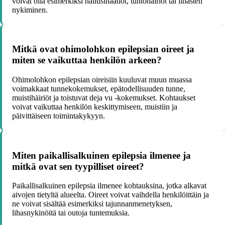
voivat olla esimerkiksi hallusinaatiot, tuntohäiriöt tai lihasten
nykiminen.
Mitkä ovat ohimolohkon epilepsian oireet ja
miten se vaikuttaa henkilön arkeen?
Ohimolohkon epilepsian oireisiin kuuluvat muun muassa
voimakkaat tunnekokemukset, epätodellisuuden tunne,
muistihäiriöt ja toistuvat deja vu -kokemukset. Kohtaukset
voivat vaikuttaa henkilön keskittymiseen, muistiin ja
päivittäiseen toimintakykyyn.
Miten paikallisalkuinen epilepsia ilmenee ja
mitkä ovat sen tyypilliset oireet?
Paikallisalkuinen epilepsia ilmenee kohtauksina, jotka alkavat
aivojen tietyltä alueelta. Oireet voivat vaihdella henkilöittäin ja
ne voivat sisältää esimerkiksi tajunnanmenetyksen,
lihasnykinöitä tai outoja tuntemuksia.