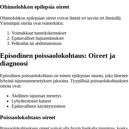
Ohimolohkon epilepsia oireet
Ohimolohkon epilepsian oireet voivat ilmetä eri tavoin eri ihmisillä.
Yleisimpiä oireita ovat esimerkiksi:
Voimakkaat tunnekokemukset
Epätavalliset hajuaistimukset
Pelkotilat tai ahdistuneisuus
Episodinen poissaolokohtaus: Oireet ja
diagnoosi
Episodinen poissaolokohtaus on toinen epilepsian muoto, joka ilmenee
lyhyinä tajunnanmenetyksen jaksoina. Tyypillisiä poissaolokohtauksen
oireita ovat:
Äkillinen tajunnan menetys
Lyhytkestoiset katseet
Epätavallinen käyttäytyminen
Poissaolokohtaus oireet
Poissaolokohtauksen oireet voivat olla hyvin hankalia tunnistaa, koska