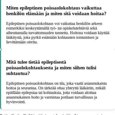
Miten epileptinen poissaolokohtaus vaikuttaa
henkilön elämään ja miten sitä voidaan hoitaa?
Epileptinen poissaolokohtaus voi vaikuttaa henkilön arkeen
esimerkiksi keskeyttämällä työ- tai opiskelutehtäviä sekä
aiheuttamalla turvattomuuden tunnetta. Hoitona voidaan käyttää
lääkitystä, joka pyrkii estämään kohtausten toistumisen ja
lievittämään oireita.
Mitä tulee tietää epileptisestä
poissaolokohtauksesta ja miten siihen tulisi
suhtautua?
Epileptinen poissaolokohtaus on tila, joka vaatii asianmukaista
hoitoa ja seurantaa. On tärkeää ottaa yhteyttä lääkäriin, mikäli
epäillään epilepsiaa tai kohtauksia, jotta voidaan aloittaa
asianmukainen hoito ja varmistaa potilaan turvallisuus ja
hyvinvointi.