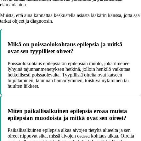
elämänlaatua.
Muista, että aina kannattaa keskustella asiasta lääkärin kanssa, jotta saa
tarkat ohjeet ja diagnoosin.
Mikä on poissaolokohtaus epilepsia ja mitkä
ovat sen tyypilliset oireet?
Poissaolokohtaus epilepsia on epilepsian muoto, joka ilmenee
lyhyinä tajunnanmenetyksen hetkinä, jolloin henkilö vaikuttaa
hetkellisesti poissaolevalta. Tyypillisiä oireita ovat katseen
tuijottaminen, tajunnan hämärtyminen, toistuva nykiminen tai
huulten liikkeet.
Miten paikallisalkuinen epilepsia eroaa muista
epilepsian muodoista ja mitkä ovat sen oireet?
Paikallisalkuinen epilepsia alkaa aivojen tietyltä alueelta ja sen
oireet riippuvat siitä, missä aivojen osassa kohtaus alkaa. Oireita