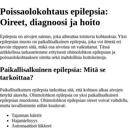
Poissaolokohtaus epilepsia:
Oireet, diagnoosi ja hoito
Epilepsia on aivojen sairaus, joka aiheuttaa toistuvia kohtauksia. Yksi
epilepsian muoto on paikallisalkuinen epilepsia, joka voi ilmetä eri
tavoin riippuen siitä, mikä osa aivoista on vaikuttanut. Tässä
artikkelissa tarkastelemme erityisesti ohimolohkon epilepsian ja
poissaolokohtauksen oireita sekä mahdollisia hoitokeinoja.
Paikallisalkuinen epilepsia: Mitä se
tarkoittaa?
Paikallisalkuinen epilepsia tarkoittaa sitä, että kohtaus alkaa aivojen
tietyltä alueelta. Ohimolohkon epilepsia on yksi paikallisalkuisen
epilepsian muodoista. Ohimolohkon epilepsian oireet voivat vaihdella,
mutta tavallisimmin niihin kuuluvat:
Tajunnan häiriöt
Hajamielisyys
Automaattiset liikkeet