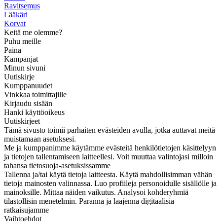
Ravitsemus
Lääkäri
Korvat
Keitä me olemme?
Puhu meille
Paina
Kampanjat
Minun sivuni
Uutiskirje
Kumppanuudet
Vinkkaa toimittajille
Kirjaudu sisään
Hanki käyttöoikeus
Uutiskirjeet
Tämä sivusto toimii parhaiten evästeiden avulla, jotka auttavat meitä
muistamaan asetuksesi.
Me ja kumppanimme käytämme evästeitä henkilötietojen käsittelyyn
ja tietojen tallentamiseen laitteellesi. Voit muuttaa valintojasi milloin
tahansa tietosuoja-asetuksissamme
Tallenna ja/tai käytä tietoja laitteesta. Käytä mahdollisimman vähän
tietoja mainosten valinnassa. Luo profiileja personoidulle sisällölle ja
mainoksille. Mittaa näiden vaikutus. Analysoi kohderyhmiä
tilastollisin menetelmin. Paranna ja laajenna digitaalisia
ratkaisujamme
Vaihtoehdot