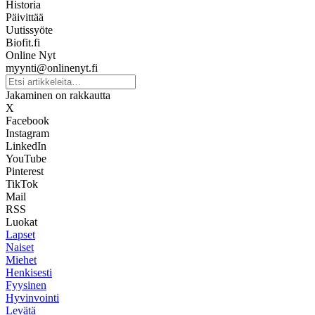
Historia
Päivittää
Uutissyöte
Biofit.fi
Online Nyt
myynti@onlinenyt.fi
Jakaminen on rakkautta
X
Facebook
Instagram
LinkedIn
YouTube
Pinterest
TikTok
Mail
RSS
Luokat
Lapset
Naiset
Miehet
Henkisesti
Fyysinen
Hyvinvointi
Levätä