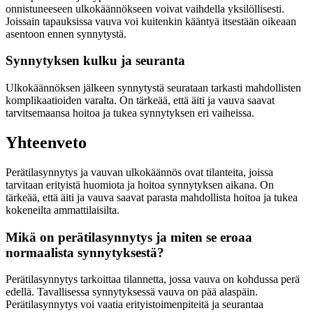
onnistuneeseen ulkokäännökseen voivat vaihdella yksilöllisesti.
Joissain tapauksissa vauva voi kuitenkin kääntyä itsestään oikeaan
asentoon ennen synnytystä.
Synnytyksen kulku ja seuranta
Ulkokäännöksen jälkeen synnytystä seurataan tarkasti mahdollisten
komplikaatioiden varalta. On tärkeää, että äiti ja vauva saavat
tarvitsemaansa hoitoa ja tukea synnytyksen eri vaiheissa.
Yhteenveto
Perätilasynnytys ja vauvan ulkokäännös ovat tilanteita, joissa
tarvitaan erityistä huomiota ja hoitoa synnytyksen aikana. On
tärkeää, että äiti ja vauva saavat parasta mahdollista hoitoa ja tukea
kokeneilta ammattilaisilta.
Mikä on perätilasynnytys ja miten se eroaa
normaalista synnytyksestä?
Perätilasynnytys tarkoittaa tilannetta, jossa vauva on kohdussa perä
edellä. Tavallisessa synnytyksessä vauva on pää alaspäin.
Perätilasynnytys voi vaatia erityistoimenpiteitä ja seurantaa