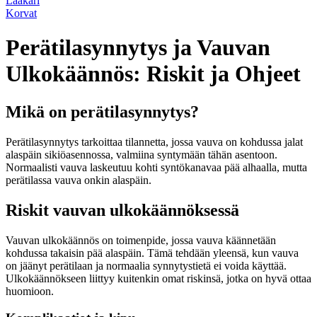
Lääkäri
Korvat
Perätilasynnytys ja Vauvan
Ulkokäännös: Riskit ja Ohjeet
Mikä on perätilasynnytys?
Perätilasynnytys tarkoittaa tilannetta, jossa vauva on kohdussa jalat
alaspäin sikiöasennossa, valmiina syntymään tähän asentoon.
Normaalisti vauva laskeutuu kohti syntökanavaa pää alhaalla, mutta
perätilassa vauva onkin alaspäin.
Riskit vauvan ulkokäännöksessä
Vauvan ulkokäännös on toimenpide, jossa vauva käännetään
kohdussa takaisin pää alaspäin. Tämä tehdään yleensä, kun vauva
on jäänyt perätilaan ja normaalia synnytystietä ei voida käyttää.
Ulkokäännökseen liittyy kuitenkin omat riskinsä, jotka on hyvä ottaa
huomioon.