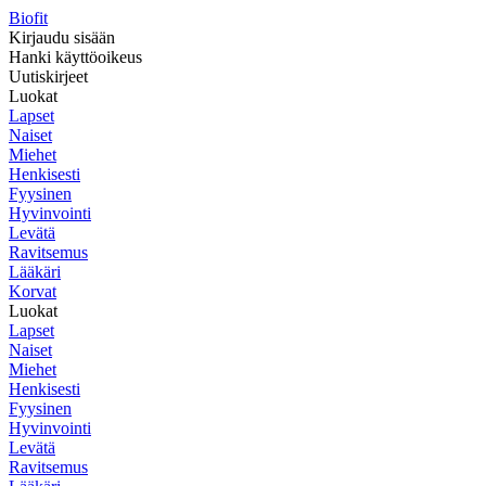
Biofit
Kirjaudu sisään
Hanki käyttöoikeus
Uutiskirjeet
Luokat
Lapset
Naiset
Miehet
Henkisesti
Fyysinen
Hyvinvointi
Levätä
Ravitsemus
Lääkäri
Korvat
Luokat
Lapset
Naiset
Miehet
Henkisesti
Fyysinen
Hyvinvointi
Levätä
Ravitsemus