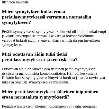
tilanteen mukaan.
Miten synnytyksen kulku eroaa
perätilasynnytyksessä verrattuna normaaliin
synnytykseen?
Perätilasynnytyksessä synnytyksen kulku voi olla monimutkaisempi
ja vaatia tarkempaa seurantaa. Lääkärit ja hoitohenkilökunta
valvovat tarkasti äidin ja vauvan tilaa varmistaakseen turvallisen
synnytyksen.
Mitä odottavan äidin tulisi tietää
perätilasynnytyksestä ja sen riskeistä?
Odottavan äidin on tärkeää olla tietoinen perätilasynnytyksen
riskeistä ja mahdollisista komplikaatioista. Hän voi keskustella
lääkärin kanssa synnytykseen liittyvistä huolista ja saada tarvittavaa
tukea ja ohjausta synnytyksen valmisteluun.
Miten perätilasynnytyksen jälkeinen toipuminen
eroaa normaalista synnytyksestä?
Perätilasynnytyksen jälkeinen toipuminen voi vaatia enemmän