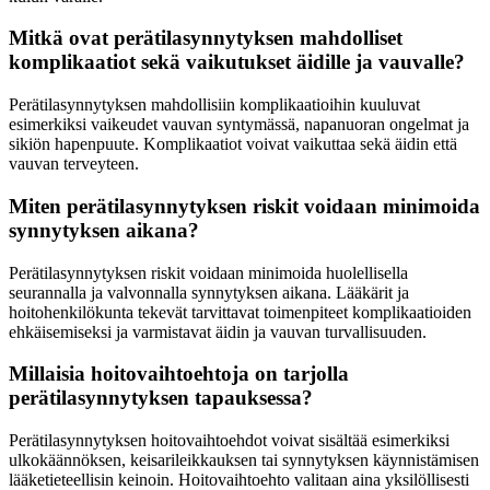
Mitkä ovat perätilasynnytyksen mahdolliset
komplikaatiot sekä vaikutukset äidille ja vauvalle?
Perätilasynnytyksen mahdollisiin komplikaatioihin kuuluvat
esimerkiksi vaikeudet vauvan syntymässä, napanuoran ongelmat ja
sikiön hapenpuute. Komplikaatiot voivat vaikuttaa sekä äidin että
vauvan terveyteen.
Miten perätilasynnytyksen riskit voidaan minimoida
synnytyksen aikana?
Perätilasynnytyksen riskit voidaan minimoida huolellisella
seurannalla ja valvonnalla synnytyksen aikana. Lääkärit ja
hoitohenkilökunta tekevät tarvittavat toimenpiteet komplikaatioiden
ehkäisemiseksi ja varmistavat äidin ja vauvan turvallisuuden.
Millaisia hoitovaihtoehtoja on tarjolla
perätilasynnytyksen tapauksessa?
Perätilasynnytyksen hoitovaihtoehdot voivat sisältää esimerkiksi
ulkokäännöksen, keisarileikkauksen tai synnytyksen käynnistämisen
lääketieteellisin keinoin. Hoitovaihtoehto valitaan aina yksilöllisesti