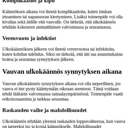
Komplikaatiot ja kipu
Käännöksen aikana voi ilmetä komplikaatioita, kuten istukan
irtoaminen tai napanuoran kiertyminen. Lisäksi toimenpide voi olla
kivulias sekä äidille että vauvalle. On tärkeää, että ulkokäännös
tehdään kokeneen ammattilaisen valvonnassa ja seurannassa.
Verenvuoto ja infektiot
Ulkokäännöksen jälkeen voi ilmetä verenvuotoa tai infektioita,
kuten kohdun tulehdus. Siksi on tärkeää, että äiti saa asianmukaista
hoitoa ja seurantaa synnytyksen jälkeen.
Vauvan ulkokäännös synnytyksen aikana
Vauvan ulkokäännös synnytyksen aikana voi olla tarpeellinen, jos
vauva ei itse pysty kääntymään oikeaan asentoon. Tämä voidaan
tehdä lääkärin valvonnassa sairaalaympäristössä. Toimenpide vaatii
erikoisosaamista ja tarkkaa seurantaa.
Raskauden vaihe ja mahdollisuudet
Ulkokäännös tehdään yleensä raskauden loppuvaiheessa, kun vauva
on tarpeeksi iso ja kypsä käännökselle. Mahdollisuudet