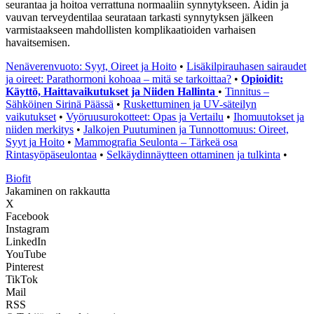
seurantaa ja hoitoa verrattuna normaaliin synnytykseen. Äidin ja
vauvan terveydentilaa seurataan tarkasti synnytyksen jälkeen
varmistaakseen mahdollisten komplikaatioiden varhaisen
havaitsemisen.
Nenäverenvuoto: Syyt, Oireet ja Hoito
•
Lisäkilpirauhasen sairaudet
ja oireet: Parathormoni kohoaa – mitä se tarkoittaa?
•
Opioidit:
Käyttö, Haittavaikutukset ja Niiden Hallinta
•
Tinnitus –
Sähköinen Sirinä Päässä
•
Ruskettuminen ja UV-säteilyn
vaikutukset
•
Vyöruusurokotteet: Opas ja Vertailu
•
Ihomuutokset ja
niiden merkitys
•
Jalkojen Puutuminen ja Tunnottomuus: Oireet,
Syyt ja Hoito
•
Mammografia Seulonta – Tärkeä osa
Rintasyöpäseulontaa
•
Selkäydinnäytteen ottaminen ja tulkinta
•
Biofit
Jakaminen on rakkautta
X
Facebook
Instagram
LinkedIn
YouTube
Pinterest
TikTok
Mail
RSS