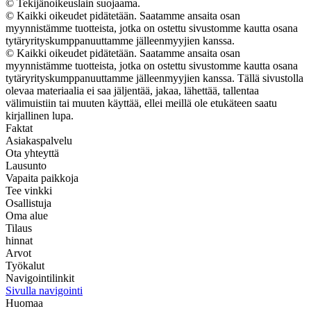
© Tekijänoikeuslain suojaama.
© Kaikki oikeudet pidätetään. Saatamme ansaita osan
myynnistämme tuotteista, jotka on ostettu sivustomme kautta osana
tytäryrityskumppanuuttamme jälleenmyyjien kanssa.
© Kaikki oikeudet pidätetään. Saatamme ansaita osan
myynnistämme tuotteista, jotka on ostettu sivustomme kautta osana
tytäryrityskumppanuuttamme jälleenmyyjien kanssa. Tällä sivustolla
olevaa materiaalia ei saa jäljentää, jakaa, lähettää, tallentaa
välimuistiin tai muuten käyttää, ellei meillä ole etukäteen saatu
kirjallinen lupa.
Faktat
Asiakaspalvelu
Ota yhteyttä
Lausunto
Vapaita paikkoja
Tee vinkki
Osallistuja
Oma alue
Tilaus
hinnat
Arvot
Työkalut
Navigointilinkit
Sivulla navigointi
Huomaa