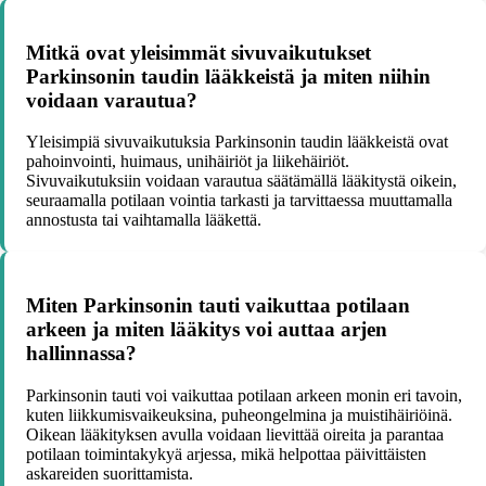
Mitkä ovat yleisimmät sivuvaikutukset
Parkinsonin taudin lääkkeistä ja miten niihin
voidaan varautua?
Yleisimpiä sivuvaikutuksia Parkinsonin taudin lääkkeistä ovat
pahoinvointi, huimaus, unihäiriöt ja liikehäiriöt.
Sivuvaikutuksiin voidaan varautua säätämällä lääkitystä oikein,
seuraamalla potilaan vointia tarkasti ja tarvittaessa muuttamalla
annostusta tai vaihtamalla lääkettä.
Miten Parkinsonin tauti vaikuttaa potilaan
arkeen ja miten lääkitys voi auttaa arjen
hallinnassa?
Parkinsonin tauti voi vaikuttaa potilaan arkeen monin eri tavoin,
kuten liikkumisvaikeuksina, puheongelmina ja muistihäiriöinä.
Oikean lääkityksen avulla voidaan lievittää oireita ja parantaa
potilaan toimintakykyä arjessa, mikä helpottaa päivittäisten
askareiden suorittamista.