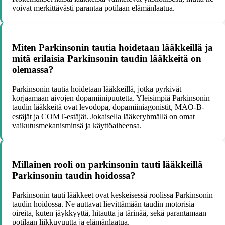
voivat merkittävästi parantaa potilaan elämänlaatua.
Miten Parkinsonin tautia hoidetaan lääkkeillä ja
mitä erilaisia Parkinsonin taudin lääkkeitä on
olemassa?
Parkinsonin tautia hoidetaan lääkkeillä, jotka pyrkivät
korjaamaan aivojen dopamiinipuutetta. Yleisimpiä Parkinsonin
taudin lääkkeitä ovat levodopa, dopamiiniagonistit, MAO-B-
estäjät ja COMT-estäjät. Jokaisella lääkeryhmällä on omat
vaikutusmekanisminsä ja käyttöaiheensa.
Millainen rooli on parkinsonin tauti lääkkeillä
Parkinsonin taudin hoidossa?
Parkinsonin tauti lääkkeet ovat keskeisessä roolissa Parkinsonin
taudin hoidossa. Ne auttavat lievittämään taudin motorisia
oireita, kuten jäykkyyttä, hitautta ja tärinää, sekä parantamaan
potilaan liikkuvuutta ja elämänlaatua.