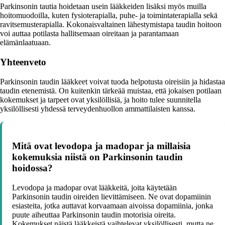
Parkinsonin tautia hoidetaan usein lääkkeiden lisäksi myös muilla
hoitomuodoilla, kuten fysioterapialla, puhe- ja toimintaterapialla sekä
ravitsemusterapialla. Kokonaisvaltainen lähestymistapa taudin hoitoon
voi auttaa potilasta hallitsemaan oireitaan ja parantamaan
elämänlaatuaan.
Yhteenveto
Parkinsonin taudin lääkkeet voivat tuoda helpotusta oireisiin ja hidastaa
taudin etenemistä. On kuitenkin tärkeää muistaa, että jokaisen potilaan
kokemukset ja tarpeet ovat yksilöllisiä, ja hoito tulee suunnitella
yksilöllisesti yhdessä terveydenhuollon ammattilaisten kanssa.
Mitä ovat levodopa ja madopar ja millaisia
kokemuksia niistä on Parkinsonin taudin
hoidossa?
Levodopa ja madopar ovat lääkkeitä, joita käytetään
Parkinsonin taudin oireiden lievittämiseen. Ne ovat dopamiinin
esiasteita, jotka auttavat korvaamaan aivoissa dopamiinia, jonka
puute aiheuttaa Parkinsonin taudin motorisia oireita.
Kokemukset näistä lääkkeistä vaihtelevat yksilöllisesti, mutta ne