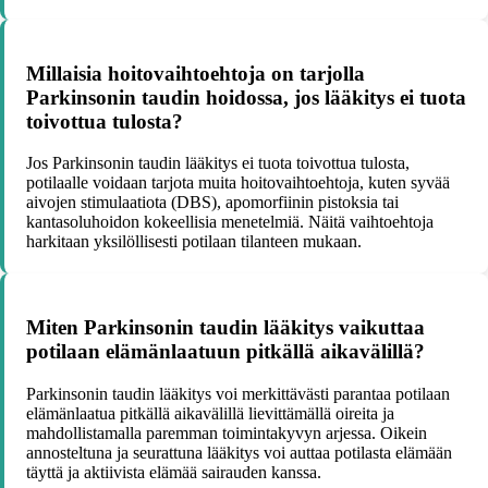
Millaisia hoitovaihtoehtoja on tarjolla
Parkinsonin taudin hoidossa, jos lääkitys ei tuota
toivottua tulosta?
Jos Parkinsonin taudin lääkitys ei tuota toivottua tulosta,
potilaalle voidaan tarjota muita hoitovaihtoehtoja, kuten syvää
aivojen stimulaatiota (DBS), apomorfiinin pistoksia tai
kantasoluhoidon kokeellisia menetelmiä. Näitä vaihtoehtoja
harkitaan yksilöllisesti potilaan tilanteen mukaan.
Miten Parkinsonin taudin lääkitys vaikuttaa
potilaan elämänlaatuun pitkällä aikavälillä?
Parkinsonin taudin lääkitys voi merkittävästi parantaa potilaan
elämänlaatua pitkällä aikavälillä lievittämällä oireita ja
mahdollistamalla paremman toimintakyvyn arjessa. Oikein
annosteltuna ja seurattuna lääkitys voi auttaa potilasta elämään
täyttä ja aktiivista elämää sairauden kanssa.