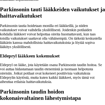
Parkinsonin tauti lääkkeiden vaikutukset ja
haittavaikutukset
Parkinsonin tautia hoidetaan monilla eri lääkkeillä, ja niiden
vaikutukset voivat vaihdella yksilöllisesti. Joidenkin potilaiden
kohdalla lääkkeet voivat helpottaa oireita huomattavasti, kun taas
toisilla vaikutukset saattavat olla vähäisempiä. On tärkeää keskustella
lääkärin kanssa mahdollisista haittavaikutuksista ja löytää sopiva
lääkitys yksilöllisesti.
Eldepryl lääkkeen kokemukset
Eldepryl on lääke, jota käytetään osana Parkinsonin taudin hoitoa. Se
voi auttaa hidastamaan taudin etenemistä ja tuomaan helpotusta
oireisiin. Jotkut potilaat ovat kokeneet positiivisia vaikutuksia
Eldeprylin käytöstä, mutta kuten kaikki lääkkeet, myös tämä voi
aiheuttaa erilaisia haittavaikutuksia.
Parkinsonin taudin hoidon
kokonaisvaltainen lähestymistapa