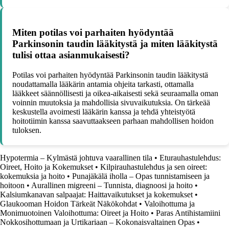
Miten potilas voi parhaiten hyödyntää
Parkinsonin taudin lääkitystä ja miten lääkitystä
tulisi ottaa asianmukaisesti?
Potilas voi parhaiten hyödyntää Parkinsonin taudin lääkitystä
noudattamalla lääkärin antamia ohjeita tarkasti, ottamalla
lääkkeet säännöllisesti ja oikea-aikaisesti sekä seuraamalla oman
voinnin muutoksia ja mahdollisia sivuvaikutuksia. On tärkeää
keskustella avoimesti lääkärin kanssa ja tehdä yhteistyötä
hoitotiimin kanssa saavuttaakseen parhaan mahdollisen hoidon
tuloksen.
Hypotermia – Kylmästä johtuva vaarallinen tila
•
Eturauhastulehdus:
Oireet, Hoito ja Kokemukset
•
Kilpirauhastulehdus ja sen oireet:
kokemuksia ja hoito
•
Punajäkälä iholla – Opas tunnistamiseen ja
hoitoon
•
Aurallinen migreeni – Tunnista, diagnoosi ja hoito
•
Kalsiumkanavan salpaajat: Haittavaikutukset ja kokemukset
•
Glaukooman Hoidon Tärkeät Näkökohdat
•
Valoihottuma ja
Monimuotoinen Valoihottuma: Oireet ja Hoito
•
Paras Antihistamiini
Nokkosihottumaan ja Urtikariaan – Kokonaisvaltainen Opas
•