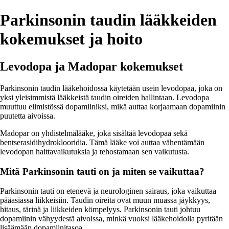
Parkinsonin taudin lääkkeiden
kokemukset ja hoito
Levodopa ja Madopar kokemukset
Parkinsonin taudin lääkehoidossa käytetään usein levodopaa, joka on
yksi yleisimmistä lääkkeistä taudin oireiden hallintaan. Levodopa
muuttuu elimistössä dopamiiniksi, mikä auttaa korjaamaan dopamiinin
puutetta aivoissa.
Madopar on yhdistelmälääke, joka sisältää levodopaa sekä
bentserasidihydroklooridia. Tämä lääke voi auttaa vähentämään
levodopan haittavaikutuksia ja tehostamaan sen vaikutusta.
Mitä Parkinsonin tauti on ja miten se vaikuttaa?
Parkinsonin tauti on etenevä ja neurologinen sairaus, joka vaikuttaa
pääasiassa liikkeisiin. Taudin oireita ovat muun muassa jäykkyys,
hitaus, tärinä ja liikkeiden kömpelyys. Parkinsonin tauti johtuu
dopamiinin vähyydestä aivoissa, minkä vuoksi lääkehoidolla pyritään
lisäämään dopamiinitasoa.