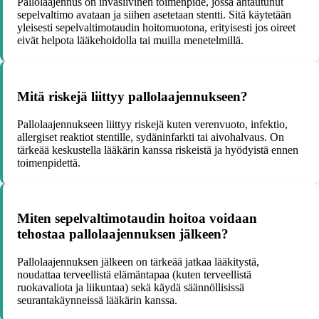
Pallolaajennus on invasiivinen toimenpide, jossa ahtautunut
sepelvaltimo avataan ja siihen asetetaan stentti. Sitä käytetään
yleisesti sepelvaltimotaudin hoitomuotona, erityisesti jos oireet
eivät helpota lääkehoidolla tai muilla menetelmillä.
Mitä riskejä liittyy pallolaajennukseen?
Pallolaajennukseen liittyy riskejä kuten verenvuoto, infektio,
allergiset reaktiot stentille, sydäninfarkti tai aivohalvaus. On
tärkeää keskustella lääkärin kanssa riskeistä ja hyödyistä ennen
toimenpidettä.
Miten sepelvaltimotaudin hoitoa voidaan
tehostaa pallolaajennuksen jälkeen?
Pallolaajennuksen jälkeen on tärkeää jatkaa lääkitystä,
noudattaa terveellistä elämäntapaa (kuten terveellistä
ruokavaliota ja liikuntaa) sekä käydä säännöllisissä
seurantakäynneissä lääkärin kanssa.