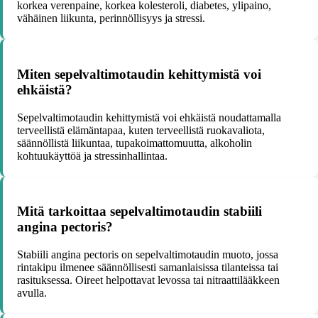
korkea verenpaine, korkea kolesteroli, diabetes, ylipaino,
vähäinen liikunta, perinnöllisyys ja stressi.
Miten sepelvaltimotaudin kehittymistä voi
ehkäistä?
Sepelvaltimotaudin kehittymistä voi ehkäistä noudattamalla
terveellistä elämäntapaa, kuten terveellistä ruokavaliota,
säännöllistä liikuntaa, tupakoimattomuutta, alkoholin
kohtuukäyttöä ja stressinhallintaa.
Mitä tarkoittaa sepelvaltimotaudin stabiili
angina pectoris?
Stabiili angina pectoris on sepelvaltimotaudin muoto, jossa
rintakipu ilmenee säännöllisesti samanlaisissa tilanteissa tai
rasituksessa. Oireet helpottavat levossa tai nitraattilääkkeen
avulla.