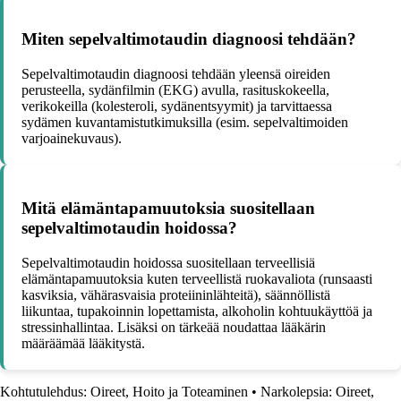
Miten sepelvaltimotaudin diagnoosi tehdään?
Sepelvaltimotaudin diagnoosi tehdään yleensä oireiden
perusteella, sydänfilmin (EKG) avulla, rasituskokeella,
verikokeilla (kolesteroli, sydänentsyymit) ja tarvittaessa
sydämen kuvantamistutkimuksilla (esim. sepelvaltimoiden
varjoainekuvaus).
Mitä elämäntapamuutoksia suositellaan
sepelvaltimotaudin hoidossa?
Sepelvaltimotaudin hoidossa suositellaan terveellisiä
elämäntapamuutoksia kuten terveellistä ruokavaliota (runsaasti
kasviksia, vähärasvaisia proteiininlähteitä), säännöllistä
liikuntaa, tupakoinnin lopettamista, alkoholin kohtuukäyttöä ja
stressinhallintaa. Lisäksi on tärkeää noudattaa lääkärin
määräämää lääkitystä.
Kohtutulehdus: Oireet, Hoito ja Toteaminen
•
Narkolepsia: Oireet,