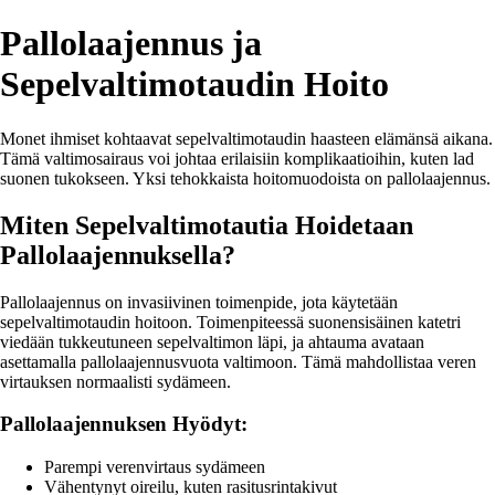
Pallolaajennus ja
Sepelvaltimotaudin Hoito
Monet ihmiset kohtaavat sepelvaltimotaudin haasteen elämänsä aikana.
Tämä valtimosairaus voi johtaa erilaisiin komplikaatioihin, kuten lad
suonen tukokseen. Yksi tehokkaista hoitomuodoista on pallolaajennus.
Miten Sepelvaltimotautia Hoidetaan
Pallolaajennuksella?
Pallolaajennus on invasiivinen toimenpide, jota käytetään
sepelvaltimotaudin hoitoon. Toimenpiteessä suonensisäinen katetri
viedään tukkeutuneen sepelvaltimon läpi, ja ahtauma avataan
asettamalla pallolaajennusvuota valtimoon. Tämä mahdollistaa veren
virtauksen normaalisti sydämeen.
Pallolaajennuksen Hyödyt:
Parempi verenvirtaus sydämeen
Vähentynyt oireilu, kuten rasitusrintakivut