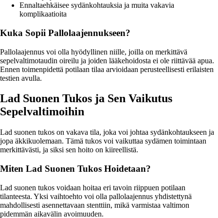
Ennaltaehkäisee sydänkohtauksia ja muita vakavia
komplikaatioita
Kuka Sopii Pallolaajennukseen?
Pallolaajennus voi olla hyödyllinen niille, joilla on merkittävä
sepelvaltimotaudin oireilu ja joiden lääkehoidosta ei ole riittävää apua.
Ennen toimenpidettä potilaan tilaa arvioidaan perusteellisesti erilaisten
testien avulla.
Lad Suonen Tukos ja Sen Vaikutus
Sepelvaltimoihin
Lad suonen tukos on vakava tila, joka voi johtaa sydänkohtaukseen ja
jopa äkkikuolemaan. Tämä tukos voi vaikuttaa sydämen toimintaan
merkittävästi, ja siksi sen hoito on kiireellistä.
Miten Lad Suonen Tukos Hoidetaan?
Lad suonen tukos voidaan hoitaa eri tavoin riippuen potilaan
tilanteesta. Yksi vaihtoehto voi olla pallolaajennus yhdistettynä
mahdollisesti asennettavaan stenttiin, mikä varmistaa valtimon
pidemmän aikavälin avoimuuden.