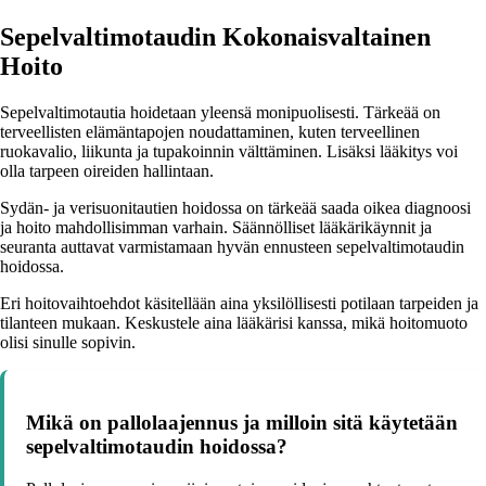
Sepelvaltimotaudin Kokonaisvaltainen
Hoito
Sepelvaltimotautia hoidetaan yleensä monipuolisesti. Tärkeää on
terveellisten elämäntapojen noudattaminen, kuten terveellinen
ruokavalio, liikunta ja tupakoinnin välttäminen. Lisäksi lääkitys voi
olla tarpeen oireiden hallintaan.
Sydän- ja verisuonitautien hoidossa on tärkeää saada oikea diagnoosi
ja hoito mahdollisimman varhain. Säännölliset lääkärikäynnit ja
seuranta auttavat varmistamaan hyvän ennusteen sepelvaltimotaudin
hoidossa.
Eri hoitovaihtoehdot käsitellään aina yksilöllisesti potilaan tarpeiden ja
tilanteen mukaan. Keskustele aina lääkärisi kanssa, mikä hoitomuoto
olisi sinulle sopivin.
Mikä on pallolaajennus ja milloin sitä käytetään
sepelvaltimotaudin hoidossa?