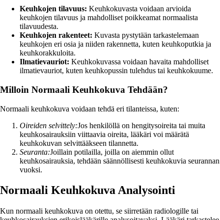
Keuhkojen tilavuus:
Keuhkokuvasta voidaan arvioida
keuhkojen tilavuus ja mahdolliset poikkeamat normaalista
tilavuudesta.
Keuhkojen rakenteet:
Kuvasta pystytään tarkastelemaan
keuhkojen eri osia ja niiden rakennetta, kuten keuhkoputkia ja
keuhkorakkuloita.
Ilmatievauriot:
Keuhkokuvassa voidaan havaita mahdolliset
ilmatievauriot, kuten keuhkopussin tulehdus tai keuhkokuume.
Milloin Normaali Keuhkokuva Tehdään?
Normaali keuhkokuva voidaan tehdä eri tilanteissa, kuten:
Oireiden selvittely:
Jos henkilöllä on hengitysoireita tai muita
keuhkosairauksiin viittaavia oireita, lääkäri voi määrätä
keuhkokuvan selvittääkseen tilannetta.
Seuranta:
Joillain potilailla, joilla on aiemmin ollut
keuhkosairauksia, tehdään säännöllisesti keuhkokuvia seurannan
vuoksi.
Normaali Keuhkokuva Analysointi
Kun normaali keuhkokuva on otettu, se siirretään radiologille tai
keuhkosairauksien erikoislääkärille analysoitavaksi. Lääkäri tarkastelee