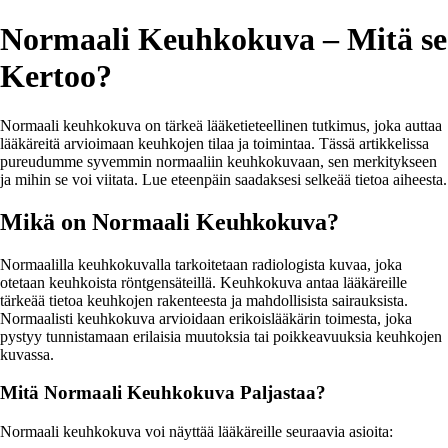
Normaali Keuhkokuva – Mitä se
Kertoo?
Normaali keuhkokuva on tärkeä lääketieteellinen tutkimus, joka auttaa
lääkäreitä arvioimaan keuhkojen tilaa ja toimintaa. Tässä artikkelissa
pureudumme syvemmin normaaliin keuhkokuvaan, sen merkitykseen
ja mihin se voi viitata. Lue eteenpäin saadaksesi selkeää tietoa aiheesta.
Mikä on Normaali Keuhkokuva?
Normaalilla keuhkokuvalla tarkoitetaan radiologista kuvaa, joka
otetaan keuhkoista röntgensäteillä. Keuhkokuva antaa lääkäreille
tärkeää tietoa keuhkojen rakenteesta ja mahdollisista sairauksista.
Normaalisti keuhkokuva arvioidaan erikoislääkärin toimesta, joka
pystyy tunnistamaan erilaisia muutoksia tai poikkeavuuksia keuhkojen
kuvassa.
Mitä Normaali Keuhkokuva Paljastaa?
Normaali keuhkokuva voi näyttää lääkäreille seuraavia asioita: