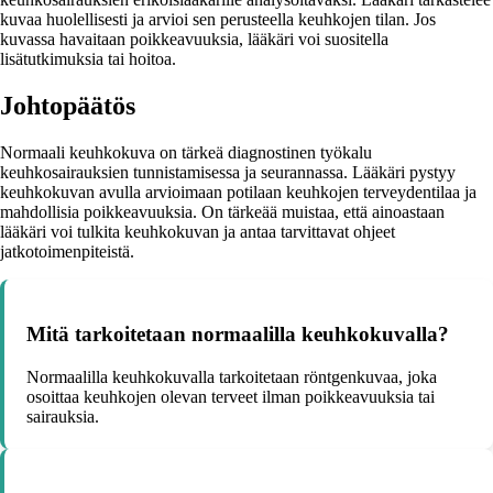
kuvaa huolellisesti ja arvioi sen perusteella keuhkojen tilan. Jos
kuvassa havaitaan poikkeavuuksia, lääkäri voi suositella
lisätutkimuksia tai hoitoa.
Johtopäätös
Normaali keuhkokuva on tärkeä diagnostinen työkalu
keuhkosairauksien tunnistamisessa ja seurannassa. Lääkäri pystyy
keuhkokuvan avulla arvioimaan potilaan keuhkojen terveydentilaa ja
mahdollisia poikkeavuuksia. On tärkeää muistaa, että ainoastaan
lääkäri voi tulkita keuhkokuvan ja antaa tarvittavat ohjeet
jatkotoimenpiteistä.
Mitä tarkoitetaan normaalilla keuhkokuvalla?
Normaalilla keuhkokuvalla tarkoitetaan röntgenkuvaa, joka
osoittaa keuhkojen olevan terveet ilman poikkeavuuksia tai
sairauksia.