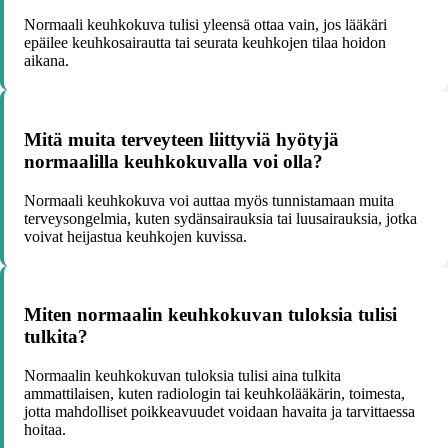
Normaali keuhkokuva tulisi yleensä ottaa vain, jos lääkäri
epäilee keuhkosairautta tai seurata keuhkojen tilaa hoidon
aikana.
Mitä muita terveyteen liittyviä hyötyjä
normaalilla keuhkokuvalla voi olla?
Normaali keuhkokuva voi auttaa myös tunnistamaan muita
terveysongelmia, kuten sydänsairauksia tai luusairauksia, jotka
voivat heijastua keuhkojen kuvissa.
Miten normaalin keuhkokuvan tuloksia tulisi
tulkita?
Normaalin keuhkokuvan tuloksia tulisi aina tulkita
ammattilaisen, kuten radiologin tai keuhkolääkärin, toimesta,
jotta mahdolliset poikkeavuudet voidaan havaita ja tarvittaessa
hoitaa.