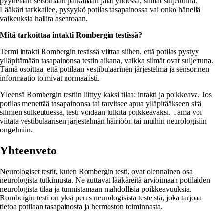
pyydetään seisomaan paikallaan jalat yhdessä, silmät suljettuina.
Lääkäri tarkkailee, pysyykö potilas tasapainossa vai onko hänellä
vaikeuksia hallita asentoaan.
Mitä tarkoittaa intakti Rombergin testissä?
Termi intakti Rombergin testissä viittaa siihen, että potilas pystyy
ylläpitämään tasapainonsa testin aikana, vaikka silmät ovat suljettuna.
Tämä osoittaa, että potilaan vestibulaarinen järjestelmä ja sensorinen
informaatio toimivat normaalisti.
Yleensä Rombergin testiin liittyy kaksi tilaa: intakti ja poikkeava. Jos
potilas menettää tasapainonsa tai tarvitsee apua ylläpitääkseen sitä
silmien sulkeutuessa, testi voidaan tulkita poikkeavaksi. Tämä voi
viitata vestibulaarisen järjestelmän häiriöön tai muihin neurologisiin
ongelmiin.
Yhteenveto
Neurologiset testit, kuten Rombergin testi, ovat olennainen osa
neurologista tutkimusta. Ne auttavat lääkäreitä arvioimaan potilaiden
neurologista tilaa ja tunnistamaan mahdollisia poikkeavuuksia.
Rombergin testi on yksi perus neurologisista testeistä, joka tarjoaa
tietoa potilaan tasapainosta ja hermoston toiminnasta.