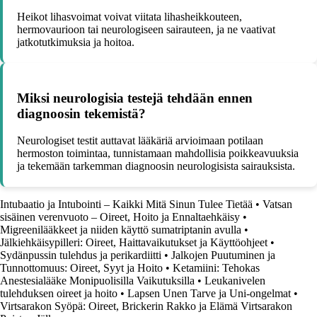
Heikot lihasvoimat voivat viitata lihasheikkouteen,
hermovaurioon tai neurologiseen sairauteen, ja ne vaativat
jatkotutkimuksia ja hoitoa.
Miksi neurologisia testejä tehdään ennen
diagnoosin tekemistä?
Neurologiset testit auttavat lääkäriä arvioimaan potilaan
hermoston toimintaa, tunnistamaan mahdollisia poikkeavuuksia
ja tekemään tarkemman diagnoosin neurologisista sairauksista.
Intubaatio ja Intubointi – Kaikki Mitä Sinun Tulee Tietää
•
Vatsan
sisäinen verenvuoto – Oireet, Hoito ja Ennaltaehkäisy
•
Migreenilääkkeet ja niiden käyttö sumatriptanin avulla
•
Jälkiehkäisypilleri: Oireet, Haittavaikutukset ja Käyttöohjeet
•
Sydänpussin tulehdus ja perikardiitti
•
Jalkojen Puutuminen ja
Tunnottomuus: Oireet, Syyt ja Hoito
•
Ketamiini: Tehokas
Anestesialääke Monipuolisilla Vaikutuksilla
•
Leukanivelen
tulehduksen oireet ja hoito
•
Lapsen Unen Tarve ja Uni-ongelmat
•
Virtsarakon Syöpä: Oireet, Brickerin Rakko ja Elämä Virtsarakon