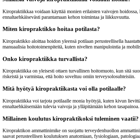
Kiropraktiikkaa voidaan käyttää monien erilaisten vaivojen hoidossa, 
ennaltaehkäisevästi parantamaan kehon toimintaa ja liikkuvuutta.
Miten kiropraktikko hoitaa potilasta?
Kiropraktikko aloittaa hoidon yleensä potilaan perusteellisella haastatte
manuaalisia hoitotoimenpiteitä, kuten nivelten manipulointia ja mobili
Onko kiropraktiikka turvallista?
Kiropraktiikka on yleisesti ottaen turvallinen hoitomuoto, kun sitä suo
riskeistä ja varmistaa, että hoito soveltuu omiin terveysolosuhteisiin.
Mitä hyötyä kiropraktiikasta voi olla potilaalle?
Kiropraktiikka voi tarjota potilaalle monia hyötyjä, kuten kivun lievit
ennaltaehkäisemään tulevia vaivoja ja ylläpitämään kehon tasapainoa.
Millainen koulutus kiropraktikoksi tuleminen vaatii?
Kiropraktikon ammattinimike on suojattu terveydenhuollon ammattinimi
saavat perusteellisen koulutuksen anatomiaan, fysiologiaan, patologia