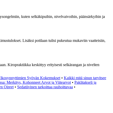
veysongelmiin, kuten selkäkipuihin, nivelvaivoihin, päänsärkyihin ja
mustulokset. Lisäksi potilaan tulisi pukeutua mukaviin vaatteisiin,
an. Kiropraktiikka keskittyy erityisesti selkärangan ja nivelten
Ulkosynnyttimien Syövän Kokemukset
•
Kaikki mitä sinun tarvitsee
sa: Merkitys, Kohonneet Arvot ja Viitearvot
•
Paklitakseli ja
n Oireet
•
Sedatiivinen tarkoittaa rauhoittavaa
•