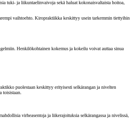
isia tuki- ja liikuntaelinvaivoja sekä haluat kokonaisvaltaista hoitoa,
a parempi vaihtoehto. Kiropraktiikka keskittyy usein tarkemmin tiettyihin
 ongelmiin. Henkilökohtainen kokemus ja kokeilu voivat auttaa sinua
tikko puolestaan keskittyy erityisesti selkärangan ja nivelten
 toisistaan.
dollisia virheasentoja ja liikerajoituksia selkärangassa ja nivelissä,