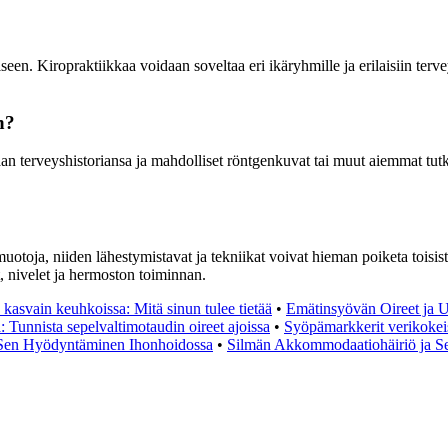
seen. Kiropraktiikkaa voidaan soveltaa eri ikäryhmille ja erilaisiin ter
n?
n terveyshistoriansa ja mahdolliset röntgenkuvat tai muut aiemmat tutki
otoja, niiden lähestymistavat ja tekniikat voivat hieman poiketa toisista
, nivelet ja hermoston toiminnan.
kasvain keuhkoissa: Mitä sinun tulee tietää
•
Emätinsyövän Oireet ja 
: Tunnista sepelvaltimotaudin oireet ajoissa
•
Syöpämarkkerit verikokeis
a Sen Hyödyntäminen Ihonhoidossa
•
Silmän Akkommodaatiohäiriö ja Se