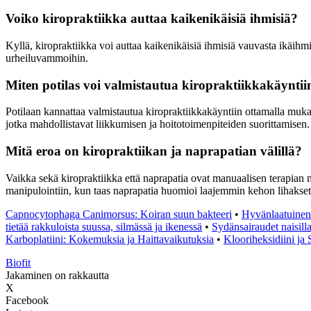
Voiko kiropraktiikka auttaa kaikenikäisiä ihmisiä?
Kyllä, kiropraktiikka voi auttaa kaikenikäisiä ihmisiä vauvasta ikäihmi
urheiluvammoihin.
Miten potilas voi valmistautua kiropraktiikkakäyntii
Potilaan kannattaa valmistautua kiropraktiikkakäyntiin ottamalla mukaa
jotka mahdollistavat liikkumisen ja hoitotoimenpiteiden suorittamisen.
Mitä eroa on kiropraktiikan ja naprapatian välillä?
Vaikka sekä kiropraktiikka että naprapatia ovat manuaalisen terapian mu
manipulointiin, kun taas naprapatia huomioi laajemmin kehon lihakset
Capnocytophaga Canimorsus: Koiran suun bakteeri
•
Hyvänlaatuinen 
tietää rakkuloista suussa, silmässä ja ikenessä
•
Sydänsairaudet naisilla
Karboplatiini: Kokemuksia ja Haittavaikutuksia
•
Klooriheksidiini j
Biofit
Jakaminen on rakkautta
X
Facebook