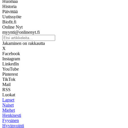
Huomaa
Historia
Päivittää
Uutissyöte
Biofit.fi
Online Nyt
myynti@onlinenyt.fi
Jakaminen on rakkautta
X
Facebook
Instagram
LinkedIn
YouTube
Pinterest
TikTok
Mail
RSS
Luokat
Lapset
Naiset
Miehet
Henkisesti
Fyysinen
Hyvinvointi