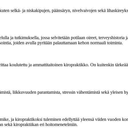
kuten selkä- ja niskakipujen, päänsäryn, nivelvaivojen sekä lihaskireyk
lulla ja tutkimuksella, jossa selvitetään potilaan oireet, terveyshistoria 
sointia, joiden avulla pyritään palauttamaan kehon normaali toiminta.
rittaa koulutettu ja ammattitaitoinen kiropraktikko. On kuitenkin tärkeää
tämistä, liikkuvuuden parantamista, stressin vähentämistä sekä yleisen h
ke, ja kiropraktikoksi tuleminen edellyttää yleensä viiden vuoden kork
an sekä kiropraktiikan eri hoitomenetelmiin.