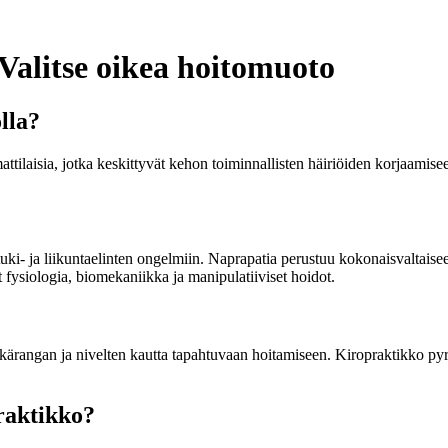
Valitse oikea hoitomuoto
lla?
laisia, jotka keskittyvät kehon toiminnallisten häiriöiden korjaamisee
ki- ja liikuntaelinten ongelmiin. Naprapatia perustuu kokonaisvaltaisee
 fysiologia, biomekaniikka ja manipulatiiviset hoidot.
elkärangan ja nivelten kautta tapahtuvaan hoitamiseen. Kiropraktikko py
praktikko?