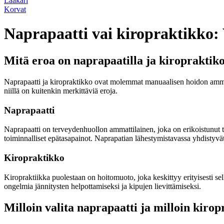
Lääkäri
Korvat
Naprapaatti vai kiropraktikko: 
Mitä eroa on naprapaatilla ja kiropraktiko
Naprapaatti ja kiropraktikko ovat molemmat manuaalisen hoidon ammatti
niillä on kuitenkin merkittäviä eroja.
Naprapaatti
Naprapaatti on terveydenhuollon ammattilainen, joka on erikoistunut tu
toiminnalliset epätasapainot. Naprapatian lähestymistavassa yhdistyvät
Kiropraktikko
Kiropraktiikka puolestaan on hoitomuoto, joka keskittyy erityisesti s
ongelmia jännitysten helpottamiseksi ja kipujen lievittämiseksi.
Milloin valita naprapaatti ja milloin kiro