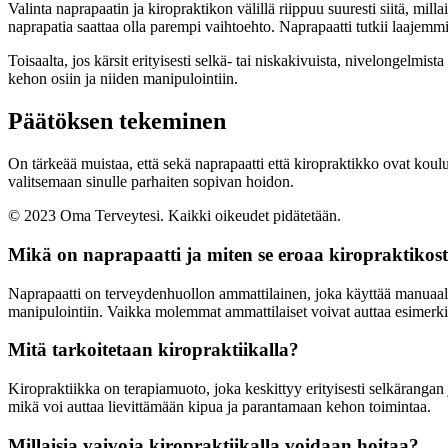
Valinta naprapaatin ja kiropraktikon välillä riippuu suuresti siitä, milla
naprapatia saattaa olla parempi vaihtoehto. Naprapaatti tutkii laajemmi
Toisaalta, jos kärsit erityisesti selkä- tai niskakivuista, nivelongelmis
kehon osiin ja niiden manipulointiin.
Päätöksen tekeminen
On tärkeää muistaa, että sekä naprapaatti että kiropraktikko ovat koul
valitsemaan sinulle parhaiten sopivan hoidon.
© 2023 Oma Terveytesi. Kaikki oikeudet pidätetään.
Mikä on naprapaatti ja miten se eroaa kiropraktikos
Naprapaatti on terveydenhuollon ammattilainen, joka käyttää manuaalis
manipulointiin. Vaikka molemmat ammattilaiset voivat auttaa esimerkiks
Mitä tarkoitetaan kiropraktiikalla?
Kiropraktiikka on terapiamuoto, joka keskittyy erityisesti selkärangan
mikä voi auttaa lievittämään kipua ja parantamaan kehon toimintaa.
Millaisia vaivoja kiropraktiikalla voidaan hoitaa?