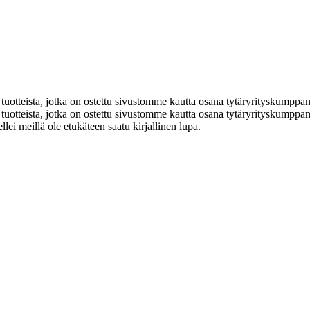
uotteista, jotka on ostettu sivustomme kautta osana tytäryrityskumppa
tteista, jotka on ostettu sivustomme kautta osana tytäryrityskumppanu
ellei meillä ole etukäteen saatu kirjallinen lupa.