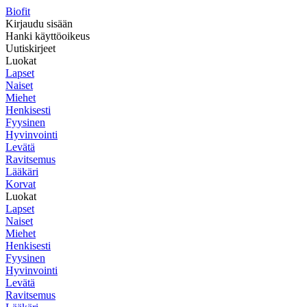
Biofit
Kirjaudu sisään
Hanki käyttöoikeus
Uutiskirjeet
Luokat
Lapset
Naiset
Miehet
Henkisesti
Fyysinen
Hyvinvointi
Levätä
Ravitsemus
Lääkäri
Korvat
Luokat
Lapset
Naiset
Miehet
Henkisesti
Fyysinen
Hyvinvointi
Levätä
Ravitsemus