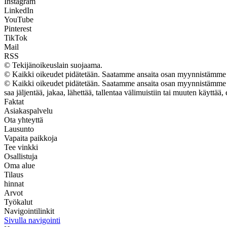
Instagram
LinkedIn
YouTube
Pinterest
TikTok
Mail
RSS
© Tekijänoikeuslain suojaama.
© Kaikki oikeudet pidätetään. Saatamme ansaita osan myynnistämme t
© Kaikki oikeudet pidätetään. Saatamme ansaita osan myynnistämme tuo
saa jäljentää, jakaa, lähettää, tallentaa välimuistiin tai muuten käyttää, 
Faktat
Asiakaspalvelu
Ota yhteyttä
Lausunto
Vapaita paikkoja
Tee vinkki
Osallistuja
Oma alue
Tilaus
hinnat
Arvot
Työkalut
Navigointilinkit
Sivulla navigointi