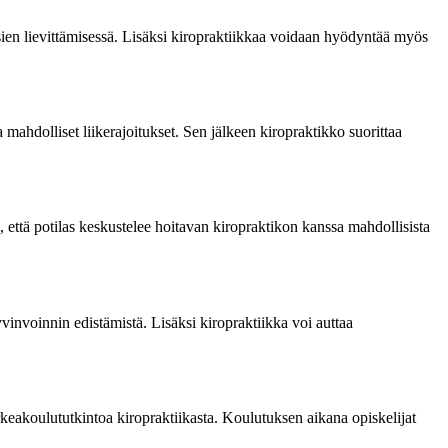
sien lievittämisessä. Lisäksi kiropraktiikkaa voidaan hyödyntää myös
ja mahdolliset liikerajoitukset. Sen jälkeen kiropraktikko suorittaa
, että potilas keskustelee hoitavan kiropraktikon kanssa mahdollisista
yvinvoinnin edistämistä. Lisäksi kiropraktiikka voi auttaa
eakoulututkintoa kiropraktiikasta. Koulutuksen aikana opiskelijat