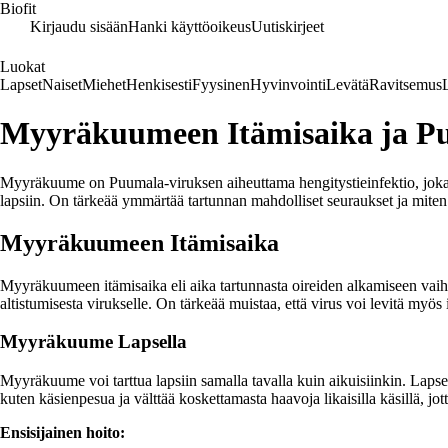
Biofit
Kirjaudu sisään
Hanki käyttöoikeus
Uutiskirjeet
Luokat
Lapset
Naiset
Miehet
Henkisesti
Fyysinen
Hyvinvointi
Levätä
Ravitsemus
Myyräkuumeen Itämisaika ja P
Myyräkuume on Puumala-viruksen aiheuttama hengitystieinfektio, joka l
lapsiin. On tärkeää ymmärtää tartunnan mahdolliset seuraukset ja miten n
Myyräkuumeen Itämisaika
Myyräkuumeen itämisaika eli aika tartunnasta oireiden alkamiseen vaiht
altistumisesta virukselle. On tärkeää muistaa, että virus voi levitä myö
Myyräkuume Lapsella
Myyräkuume voi tarttua lapsiin samalla tavalla kuin aikuisiinkin. Lapset v
kuten käsienpesua ja välttää koskettamasta haavoja likaisilla käsillä, jo
Ensisijainen hoito: