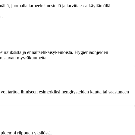
lä, juomalla tarpeeksi nesteitä ja tarvittaessa käyttämällä
n.
 seurauksista ja ennaltaehkäisykeinoista. Hygieniaohjeiden
airastavan myyräkuumetta.
voi tarttua ihmiseen esimerkiksi hengitysteiden kautta tai saastuneen
 pidempi riippuen yksilöstä.