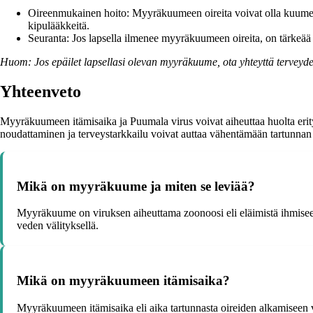
Oireenmukainen hoito: Myyräkuumeen oireita voivat olla kuume, lih
kipulääkkeitä.
Seuranta: Jos lapsella ilmenee myyräkuumeen oireita, on tärkeää s
Huom: Jos epäilet lapsellasi olevan myyräkuume, ota yhteyttä terveyden
Yhteenveto
Myyräkuumeen itämisaika ja Puumala virus voivat aiheuttaa huolta erityi
noudattaminen ja terveystarkkailu voivat auttaa vähentämään tartunnan 
Mikä on myyräkuume ja miten se leviää?
Myyräkuume on viruksen aiheuttama zoonoosi eli eläimistä ihmiseen t
veden välityksellä.
Mikä on myyräkuumeen itämisaika?
Myyräkuumeen itämisaika eli aika tartunnasta oireiden alkamiseen va