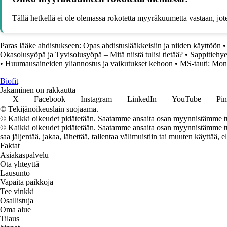
Tällä hetkellä ei ole olemassa rokotetta myyräkuumetta vastaan, joten
Paras lääke ahdistukseen: Opas ahdistuslääkkeisiin ja niiden käyttöön
Okasolusyöpä ja Tyvisolusyöpä – Mitä niistä tulisi tietää?
•
Sappitiehye
•
Huumausaineiden yliannostus ja vaikutukset kehoon
•
MS-tauti: Mon
Biofit
Jakaminen on rakkautta
X
Facebook
Instagram
LinkedIn
YouTube
Pin
© Tekijänoikeuslain suojaama.
© Kaikki oikeudet pidätetään. Saatamme ansaita osan myynnistämme tuo
© Kaikki oikeudet pidätetään. Saatamme ansaita osan myynnistämme tuot
saa jäljentää, jakaa, lähettää, tallentaa välimuistiin tai muuten käyttää, e
Faktat
Asiakaspalvelu
Ota yhteyttä
Lausunto
Vapaita paikkoja
Tee vinkki
Osallistuja
Oma alue
Tilaus