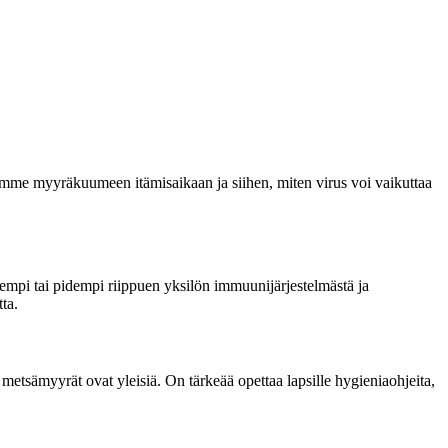
ymme myyräkuumeen itämisaikaan ja siihen, miten virus voi vaikuttaa
yempi tai pidempi riippuen yksilön immuunijärjestelmästä ja
ta.
a metsämyyrät ovat yleisiä. On tärkeää opettaa lapsille hygieniaohjeita,