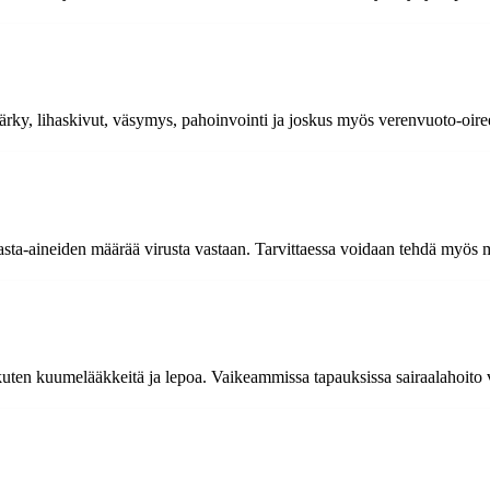
ky, lihaskivut, väsymys, pahoinvointi ja joskus myös verenvuoto-oiree
sta-aineiden määrää virusta vastaan. Tarvittaessa voidaan tehdä myös m
kuten kuumelääkkeitä ja lepoa. Vaikeammissa tapauksissa sairaalahoito v