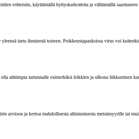
den eritteisiin, käyttämällä hyttyskarkotteita ja välttämällä saastuneen
yleensä tartu ihmisestä toiseen. Poikkeustapauksissa virus voi kuitenkin
lla alttiimpia tartunnalle esimerkiksi leikkien ja ulkona liikkumisen kau
 arvioon ja kertoa mahdollisesta altistumisesta metsämyyrille tai muille