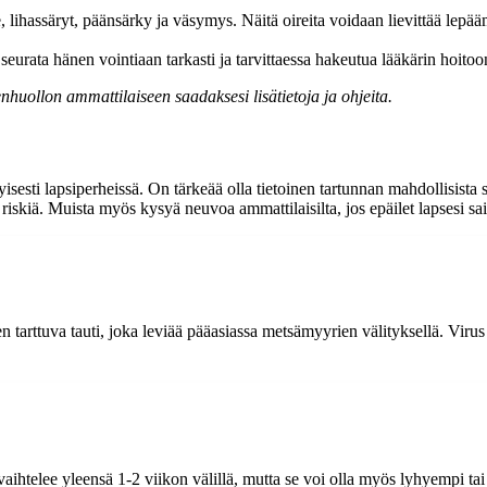
assäryt, päänsärky ja väsymys. Näitä oireita voidaan lievittää lepäämäl
eurata hänen vointiaan tarkasti ja tarvittaessa hakeutua lääkärin hoitoo
huollon ammattilaiseen saadaksesi lisätietoja ja ohjeita.
sesti lapsiperheissä. On tärkeää olla tietoinen tartunnan mahdollisista
riskiä. Muista myös kysyä neuvoa ammattilaisilta, jos epäilet lapsesi s
arttuva tauti, joka leviää pääasiassa metsämyyrien välityksellä. Virus 
ihtelee yleensä 1-2 viikon välillä, mutta se voi olla myös lyhyempi tai