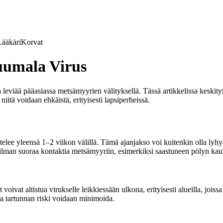
Lääkäri
Korvat
uumala Virus
eviää pääasiassa metsämyyrien välityksellä. Tässä artikkelissa keskit
iitä voidaan ehkäistä, erityisesti lapsiperheissä.
elee yleensä 1–2 viikon välillä. Tämä ajanjakso voi kuitenkin olla lyh
s ilman suoraa kontaktia metsämyyriin, esimerkiksi saastuneen pölyn kaut
oivat altistua virukselle leikkiessään ulkona, erityisesti alueilla, joiss
tta tartunnan riski voidaan minimoida.