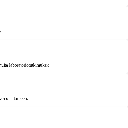
t.
uita laboratoriotutkimuksia.
oi olla tarpeen.