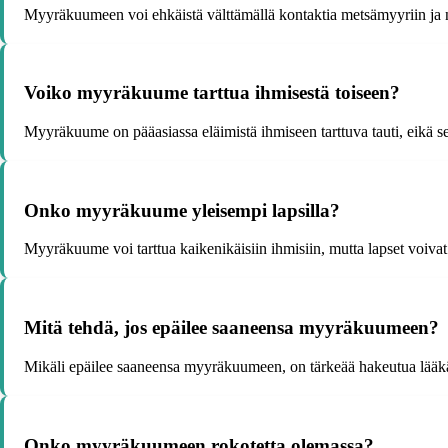
Myyräkuumeen voi ehkäistä välttämällä kontaktia metsämyyriin ja nii
Voiko myyräkuume tarttua ihmisestä toiseen?
Myyräkuume on pääasiassa eläimistä ihmiseen tarttuva tauti, eikä se 
Onko myyräkuume yleisempi lapsilla?
Myyräkuume voi tarttua kaikenikäisiin ihmisiin, mutta lapset voivat o
Mitä tehdä, jos epäilee saaneensa myyräkuumeen?
Mikäli epäilee saaneensa myyräkuumeen, on tärkeää hakeutua lääkärin
Onko myyräkuumeen rokotetta olemassa?