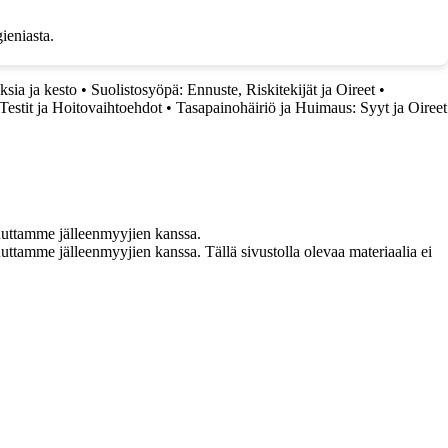
ieniasta.
ksia ja kesto
•
Suolistosyöpä: Ennuste, Riskitekijät ja Oireet
•
estit ja Hoitovaihtoehdot
•
Tasapainohäiriö ja Huimaus: Syyt ja Oireet
uuttamme jälleenmyyjien kanssa.
ttamme jälleenmyyjien kanssa. Tällä sivustolla olevaa materiaalia ei