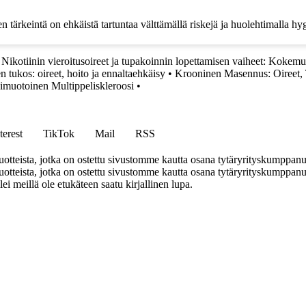
 tärkeintä on ehkäistä tartuntaa välttämällä riskejä ja huolehtimalla hyg
•
Nikotiinin vieroitusoireet ja tupakoinnin lopettamisen vaiheet: Kokemu
n tukos: oireet, hoito ja ennaltaehkäisy
•
Krooninen Masennus: Oireet, T
imuotoinen Multippeliskleroosi
•
terest
TikTok
Mail
RSS
tteista, jotka on ostettu sivustomme kautta osana tytäryrityskumppan
teista, jotka on ostettu sivustomme kautta osana tytäryrityskumppanuu
llei meillä ole etukäteen saatu kirjallinen lupa.