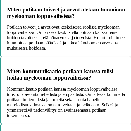
Miten potilaan toiveet ja arvot otetaan huomioon
myelooman loppuvaiheissa?
Potilaan toiveet ja arvot ovat keskeisessä roolissa myelooman
loppuvaiheissa. On tärkeää keskustella potilaan kanssa hänen
hoidon tavoitteista, elämänarvoista ja toiveista. Hoitotiimin tulee
kunnioittaa potilaan päätöksiä ja tukea häntä omien arvojensa
mukaisessa hoidossa.
Miten kommunikaatio potilaan kanssa tulisi
hoitaa myelooman loppuvaiheissa?
Kommunikaatio potilaan kanssa myelooman loppuvaiheissa
tulisi olla avointa, rehellistä ja empaattista. On tärkeää kuunnella
potilaan tuntemuksia ja tarpeita sekä tarjota hänelle
mahdollisuus ilmaista omia toiveitaan ja pelkojaan. Selkeä ja
ymmärrettävä tiedonvälitys on avainasemassa potilaan
tukemisessa.