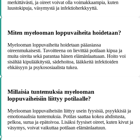
merkittävästi, ja oireet voivat olla voimakkaampia, kuten
luustokipuja, väsymystä ja infektioherkkyyttä.
Miten myelooman loppuvaiheita hoidetaan?
Myelooman loppuvaiheita hoidetaan pääasiassa
oireenmukaisesti. Tavoitteena on lievittää potilaan kipua ja
muita oireita sekä parantaa hänen elämänlaatuaan. Hoito voi
sisältää kipulääkitystä, sädehoitoa, lääkkeitä infektioiden
ehkäisyyn ja psykososiaalista tukea.
Millaisia tuntemuksia myelooman
loppuvaiheisiin liittyy potilaalle?
Myelooman loppuvaiheisiin liittyy usein fyysisiä, psyykkisiä ja
emotionaalisia tuntemuksia. Potilas saattaa kokea ahdistusta,
pelkoa, surua ja epätoivoa. Lisäksi fyysiset oireet, kuten kivut ja
väsymys, voivat vaikuttaa potilaan elämänlaatuun.