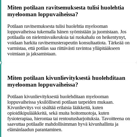
Miten potilaan ravitsemuksesta tulisi huolehtia
myelooman loppuvaiheissa?
Potilaan ravitsemuksesta tulisi huolehtia myelooman
loppuvaiheissa tukemalla hänen syömistään ja juomistaan. Jos
potilaalla on nielemisvaikeuksia tai ruokahalu on heikentynyt,
voidaan harkita ravitsemusterapeutin konsultaatiota. Tärkeää on
varmistaa, että potilas saa riittävästi ravintoa ylläpitääkseen
voimiaan ja jaksamistaan.
Miten potilaan kivunlievityksestä huolehditaan
myelooman loppuvaiheissa?
Potilaan kivunlievityksestä huolehditaan myelooman
loppuvaiheissa yksilöllisesti potilaan tarpeiden mukaan.
Kivunlievitys voi sisältää erilaisia lääkkeitä, kuten
opioidikipulääkkeitä, sekä muita hoitomuotoja, kuten
fysioterapiaa, hierontaa tai rentoutusharjoituksia. Tavoitteena on
saavuttaa potilaalle mahdollisimman hyvä kivunhallinta ja
elämänlaadun parantaminen.