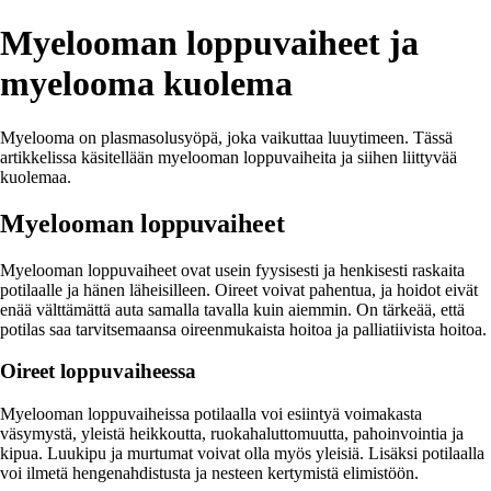
Myelooman loppuvaiheet ja
myelooma kuolema
Myelooma on plasmasolusyöpä, joka vaikuttaa luuytimeen. Tässä
artikkelissa käsitellään myelooman loppuvaiheita ja siihen liittyvää
kuolemaa.
Myelooman loppuvaiheet
Myelooman loppuvaiheet ovat usein fyysisesti ja henkisesti raskaita
potilaalle ja hänen läheisilleen. Oireet voivat pahentua, ja hoidot eivät
enää välttämättä auta samalla tavalla kuin aiemmin. On tärkeää, että
potilas saa tarvitsemaansa oireenmukaista hoitoa ja palliatiivista hoitoa.
Oireet loppuvaiheessa
Myelooman loppuvaiheissa potilaalla voi esiintyä voimakasta
väsymystä, yleistä heikkoutta, ruokahaluttomuutta, pahoinvointia ja
kipua. Luukipu ja murtumat voivat olla myös yleisiä. Lisäksi potilaalla
voi ilmetä hengenahdistusta ja nesteen kertymistä elimistöön.