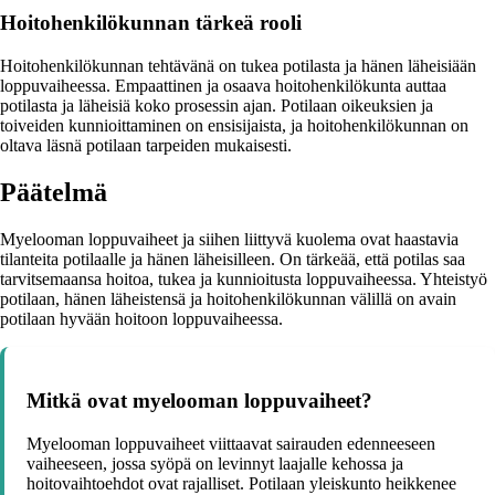
Hoitohenkilökunnan tärkeä rooli
Hoitohenkilökunnan tehtävänä on tukea potilasta ja hänen läheisiään
loppuvaiheessa. Empaattinen ja osaava hoitohenkilökunta auttaa
potilasta ja läheisiä koko prosessin ajan. Potilaan oikeuksien ja
toiveiden kunnioittaminen on ensisijaista, ja hoitohenkilökunnan on
oltava läsnä potilaan tarpeiden mukaisesti.
Päätelmä
Myelooman loppuvaiheet ja siihen liittyvä kuolema ovat haastavia
tilanteita potilaalle ja hänen läheisilleen. On tärkeää, että potilas saa
tarvitsemaansa hoitoa, tukea ja kunnioitusta loppuvaiheessa. Yhteistyö
potilaan, hänen läheistensä ja hoitohenkilökunnan välillä on avain
potilaan hyvään hoitoon loppuvaiheessa.
Mitkä ovat myelooman loppuvaiheet?
Myelooman loppuvaiheet viittaavat sairauden edenneeseen
vaiheeseen, jossa syöpä on levinnyt laajalle kehossa ja
hoitovaihtoehdot ovat rajalliset. Potilaan yleiskunto heikkenee