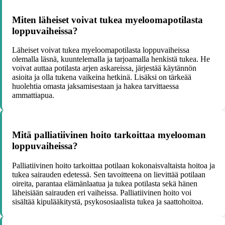
Miten läheiset voivat tukea myeloomapotilasta
loppuvaiheissa?
Läheiset voivat tukea myeloomapotilasta loppuvaiheissa
olemalla läsnä, kuuntelemalla ja tarjoamalla henkistä tukea. He
voivat auttaa potilasta arjen askareissa, järjestää käytännön
asioita ja olla tukena vaikeina hetkinä. Lisäksi on tärkeää
huolehtia omasta jaksamisestaan ja hakea tarvittaessa
ammattiapua.
Mitä palliatiivinen hoito tarkoittaa myelooman
loppuvaiheissa?
Palliatiivinen hoito tarkoittaa potilaan kokonaisvaltaista hoitoa ja
tukea sairauden edetessä. Sen tavoitteena on lievittää potilaan
oireita, parantaa elämänlaatua ja tukea potilasta sekä hänen
läheisiään sairauden eri vaiheissa. Palliatiivinen hoito voi
sisältää kipulääkitystä, psykososiaalista tukea ja saattohoitoa.