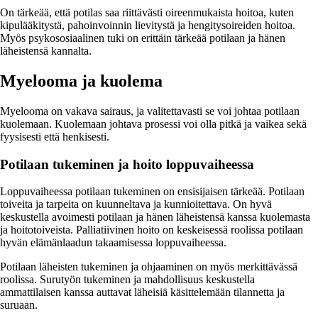
On tärkeää, että potilas saa riittävästi oireenmukaista hoitoa, kuten
kipulääkitystä, pahoinvoinnin lievitystä ja hengitysoireiden hoitoa.
Myös psykososiaalinen tuki on erittäin tärkeää potilaan ja hänen
läheistensä kannalta.
Myelooma ja kuolema
Myelooma on vakava sairaus, ja valitettavasti se voi johtaa potilaan
kuolemaan. Kuolemaan johtava prosessi voi olla pitkä ja vaikea sekä
fyysisesti että henkisesti.
Potilaan tukeminen ja hoito loppuvaiheessa
Loppuvaiheessa potilaan tukeminen on ensisijaisen tärkeää. Potilaan
toiveita ja tarpeita on kuunneltava ja kunnioitettava. On hyvä
keskustella avoimesti potilaan ja hänen läheistensä kanssa kuolemasta
ja hoitotoiveista. Palliatiivinen hoito on keskeisessä roolissa potilaan
hyvän elämänlaadun takaamisessa loppuvaiheessa.
Potilaan läheisten tukeminen ja ohjaaminen on myös merkittävässä
roolissa. Surutyön tukeminen ja mahdollisuus keskustella
ammattilaisen kanssa auttavat läheisiä käsittelemään tilannetta ja
suruaan.