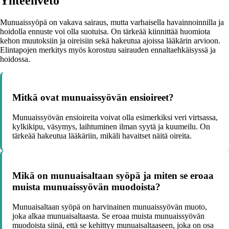
Yhteenveto
Munuaissyöpä on vakava sairaus, mutta varhaisella havainnoinnilla ja
hoidolla ennuste voi olla suotuisa. On tärkeää kiinnittää huomiota
kehon muutoksiin ja oireisiin sekä hakeutua ajoissa lääkärin arvioon.
Elintapojen merkitys myös korostuu sairauden ennaltaehkäisyssä ja
hoidossa.
Mitkä ovat munuaissyövän ensioireet?
Munuaissyövän ensioireita voivat olla esimerkiksi veri virtsassa,
kylkikipu, väsymys, laihtuminen ilman syytä ja kuumeilu. On
tärkeää hakeutua lääkäriin, mikäli havaitset näitä oireita.
Mikä on munuaisaltaan syöpä ja miten se eroaa
muista munuaissyövän muodoista?
Munuaisaltaan syöpä on harvinainen munuaissyövän muoto,
joka alkaa munuaisaltaasta. Se eroaa muista munuaissyövän
muodoista siinä, että se kehittyy munuaisaltaaseen, joka on osa