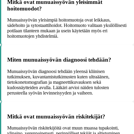
Mitkä ovat munuaissyövän yleisimmät
hoitomuodot?
Munuaissyövän yleisimpiä hoitomuotoja ovat leikkaus,
sädehoito ja sytostaattihoidot. Hoitomuoto valitaan yksilöllisesti
potilaan tilanteen mukaan ja usein käytetään myös eri
hoitomuotojen yhdistelmiä.
Miten munuaissyövän diagnoosi tehdään?
Munuaissyövän diagnoosi tehdään yleensä kliinisen
tutkimuksen, kuvantamistutkimusten kuten ultraäänen,
tietokonetomografian ja magneettikuvauksen sekä
kudosnäytteiden avulla. Lääkäri arvioi näiden tulosten
perusteella syövän levinneisyyden ja vaiheen.
Mitkä ovat munuaissyövän riskitekijät?
Munuaissyövän riskitekijöitä ovat muun muassa tupakointi,
ylipaino, verenpainetauti, perinnölliset tekijät ja altistuminen