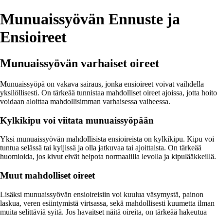
Munuaissyövän Ennuste ja
Ensioireet
Munuaissyövän varhaiset oireet
Munuaissyöpä on vakava sairaus, jonka ensioireet voivat vaihdella
yksilöllisesti. On tärkeää tunnistaa mahdolliset oireet ajoissa, jotta hoito
voidaan aloittaa mahdollisimman varhaisessa vaiheessa.
Kylkikipu voi viitata munuaissyöpään
Yksi munuaissyövän mahdollisista ensioireista on kylkikipu. Kipu voi
tuntua selässä tai kyljissä ja olla jatkuvaa tai ajoittaista. On tärkeää
huomioida, jos kivut eivät helpota normaalilla levolla ja kipulääkkeillä.
Muut mahdolliset oireet
Lisäksi munuaissyövän ensioireisiin voi kuulua väsymystä, painon
laskua, veren esiintymistä virtsassa, sekä mahdollisesti kuumetta ilman
muita selittäviä syitä. Jos havaitset näitä oireita, on tärkeää hakeutua