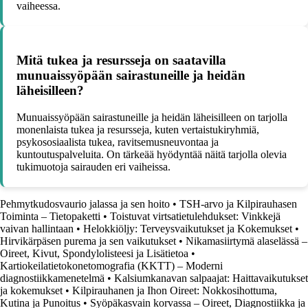
vaiheessa.
Mitä tukea ja resursseja on saatavilla
munuaissyöpään sairastuneille ja heidän
läheisilleen?
Munuaissyöpään sairastuneille ja heidän läheisilleen on tarjolla
monenlaista tukea ja resursseja, kuten vertaistukiryhmiä,
psykososiaalista tukea, ravitsemusneuvontaa ja
kuntoutuspalveluita. On tärkeää hyödyntää näitä tarjolla olevia
tukimuotoja sairauden eri vaiheissa.
Pehmytkudosvaurio jalassa ja sen hoito
•
TSH-arvo ja Kilpirauhasen
Toiminta – Tietopaketti
•
Toistuvat virtsatietulehdukset: Vinkkejä
vaivan hallintaan
•
Helokkiöljy: Terveysvaikutukset ja Kokemukset
•
Hirvikärpäsen purema ja sen vaikutukset
•
Nikamasiirtymä alaselässä –
Oireet, Kivut, Spondylolisteesi ja Lisätietoa
•
Kartiokeilatietokonetomografia (KKTT) – Moderni
diagnostiikkamenetelmä
•
Kalsiumkanavan salpaajat: Haittavaikutukset
ja kokemukset
•
Kilpirauhanen ja Ihon Oireet: Nokkosihottuma,
Kutina ja Punoitus
•
Syöpäkasvain korvassa – Oireet, Diagnostiikka ja