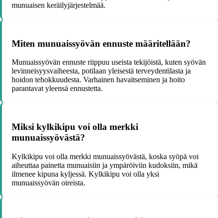
munuaisen keräilyjärjestelmää.
Miten munuaissyövän ennuste määritellään?
Munuaissyövän ennuste riippuu useista tekijöistä, kuten syövän
levinneisyysvaiheesta, potilaan yleisestä terveydentilasta ja
hoidon tehokkuudesta. Varhainen havaitseminen ja hoito
parantavat yleensä ennustetta.
Miksi kylkikipu voi olla merkki
munuaissyövästä?
Kylkikipu voi olla merkki munuaissyövästä, koska syöpä voi
aiheuttaa painetta munuaisiin ja ympäröiviin kudoksiin, mikä
ilmenee kipuna kyljessä. Kylkikipu voi olla yksi
munuaissyövän oireista.