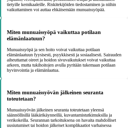
tietyille kemikaaleille. Riskitekijöiden tiedostaminen ja niihin
vaikuttaminen voi auttaa ehkäisemään munuaissyöpää.
Miten munuaissyöpä vaikuttaa potilaan
elämänlaatuun?
Munuaissyöpä ja sen hoito voivat vaikuttaa potilaan
elämänlaatuun fyysisesti, psyykkisesti ja sosiaalisesti. Sairauden
aiheuttamat oireet ja hoidon sivuvaikutukset voivat vaikuttaa
arkeen, mutta tukihoitojen avulla pyritään tukemaan potilaan
hyvinvointia ja elämänlaatua.
Miten munuaissyövän jälkeinen seuranta
toteutetaan?
Munuaissyövän jälkeinen seuranta toteutetaan yleensä
säännöllisillä lääkärikäynneillä, kuvantamistutkimuksilla ja
verikokeilla. Seurannan tarkoituksena on havaita mahdolliset
uusiutumiset tai hoidon jälkeiset komplikaatiot varhaisessa