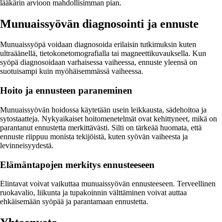
lääkärin arvioon mahdollisimman pian.
Munuaissyövän diagnosointi ja ennuste
Munuaissyöpä voidaan diagnosoida erilaisin tutkimuksin kuten
ultraäänellä, tietokonetomografialla tai magneettikuvauksella. Kun
syöpä diagnosoidaan varhaisessa vaiheessa, ennuste yleensä on
suotuisampi kuin myöhäisemmässä vaiheessa.
Hoito ja ennusteen paraneminen
Munuaissyövän hoidossa käytetään usein leikkausta, sädehoitoa ja
sytostaatteja. Nykyaikaiset hoitomenetelmät ovat kehittyneet, mikä on
parantanut ennustetta merkittävästi. Silti on tärkeää huomata, että
ennuste riippuu monista tekijöistä, kuten syövän vaiheesta ja
levinneisyydestä.
Elämäntapojen merkitys ennusteeseen
Elintavat voivat vaikuttaa munuaissyövän ennusteeseen. Terveellinen
ruokavalio, liikunta ja tupakoinnin välttäminen voivat auttaa
ehkäisemään syöpää ja parantamaan ennustetta.