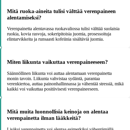
Mitä ruoka-aineita tulisi välttää verenpaineen
alentamiseksi?
Verenpainetta alentavassa ruokavaliossa tulisi välttää suolaisia
ruokia, kovia rasvoja, sokeripitoisia juomia, prosessoituja
elintarvikkeita ja runsaasti kofeiinia sisältäviä juomia.
Miten liikunta vaikuttaa verenpaineeseen?
Säännöllinen liikunta voi auttaa alentamaan verenpainetta
monin tavoin. Liikunta vahvistaa sydäntä, parantaa
verenkiertoa, auttaa painonhallinnassa ja vähentää stressiä, mikä
kaikki voi vaikuttaa positiivisesti verenpaineeseen.
Mitä muita luonnollisia keinoja on alentaa
verenpainetta ilman lääkkeitä?
Lisäksi verenpainetta voi alentaa esimerkiksi vähentämällä