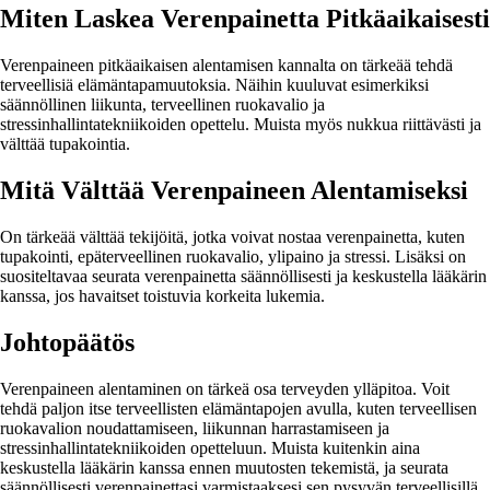
Miten Laskea Verenpainetta Pitkäaikaisesti
Verenpaineen pitkäaikaisen alentamisen kannalta on tärkeää tehdä
terveellisiä elämäntapamuutoksia. Näihin kuuluvat esimerkiksi
säännöllinen liikunta, terveellinen ruokavalio ja
stressinhallintatekniikoiden opettelu. Muista myös nukkua riittävästi ja
välttää tupakointia.
Mitä Välttää Verenpaineen Alentamiseksi
On tärkeää välttää tekijöitä, jotka voivat nostaa verenpainetta, kuten
tupakointi, epäterveellinen ruokavalio, ylipaino ja stressi. Lisäksi on
suositeltavaa seurata verenpainetta säännöllisesti ja keskustella lääkärin
kanssa, jos havaitset toistuvia korkeita lukemia.
Johtopäätös
Verenpaineen alentaminen on tärkeä osa terveyden ylläpitoa. Voit
tehdä paljon itse terveellisten elämäntapojen avulla, kuten terveellisen
ruokavalion noudattamiseen, liikunnan harrastamiseen ja
stressinhallintatekniikoiden opetteluun. Muista kuitenkin aina
keskustella lääkärin kanssa ennen muutosten tekemistä, ja seurata
säännöllisesti verenpainettasi varmistaaksesi sen pysyvän terveellisillä