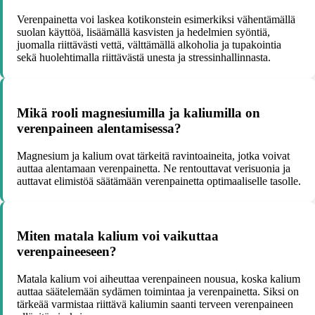
Verenpainetta voi laskea kotikonstein esimerkiksi vähentämällä
suolan käyttöä, lisäämällä kasvisten ja hedelmien syöntiä,
juomalla riittävästi vettä, välttämällä alkoholia ja tupakointia
sekä huolehtimalla riittävästä unesta ja stressinhallinnasta.
Mikä rooli magnesiumilla ja kaliumilla on
verenpaineen alentamisessa?
Magnesium ja kalium ovat tärkeitä ravintoaineita, jotka voivat
auttaa alentamaan verenpainetta. Ne rentouttavat verisuonia ja
auttavat elimistöä säätämään verenpainetta optimaaliselle tasolle.
Miten matala kalium voi vaikuttaa
verenpaineeseen?
Matala kalium voi aiheuttaa verenpaineen nousua, koska kalium
auttaa säätelemään sydämen toimintaa ja verenpainetta. Siksi on
tärkeää varmistaa riittävä kaliumin saanti terveen verenpaineen