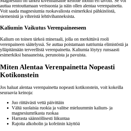
Magnesium on tärkeä kivennäisaine keholle monin eri tavoin. Se voi
auttaa rentouttamaan verisuonia ja näin ollen alentaa verenpainetta.
Voit saada magnesiumia ruokavaliosta esimerkiksi pähkinöistä,
siemenistä ja vihreistä lehtivihanneksista.
Kaliumin Vaikutus Verenpaineeseen
Kalium on toinen tärkeä mineraali, jolla on merkittävä rooli
verenpaineen säätelyssä. Se auttaa poistamaan natriumia elimistöstä ja
ylläpitämään terveellistä verenpainetta. Kaliumia löytyy runsaasti
esimerkiksi banaaneista, perunoista ja pavuista.
Miten Alentaa Verenpainetta Nopeasti
Kotikonstein
Jos haluat alentaa verenpainetta nopeasti kotikonstein, voit kokeilla
seuraavia keinoja:
Juo riittävästi vettä päivittäin
Vältä suolaisia ruokia ja valitse mieluummin kalium- ja
magnesiumrikasta ruokaa
Harrasta säännöllisesti liikuntaa
Rajoita alkoholin ja kofeiinin käyttöä