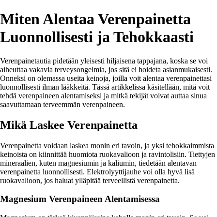
Miten Alentaa Verenpainetta
Luonnollisesti ja Tehokkaasti
Verenpainetautia pidetään yleisesti hiljaisena tappajana, koska se voi
aiheuttaa vakavia terveysongelmia, jos sitä ei hoideta asianmukaisesti.
Onneksi on olemassa useita keinoja, joilla voit alentaa verenpainettasi
luonnollisesti ilman lääkkeitä. Tässä artikkelissa käsitellään, mitä voit
tehdä verenpaineen alentamiseksi ja mitkä tekijät voivat auttaa sinua
saavuttamaan terveemmän verenpaineen.
Mikä Laskee Verenpainetta
Verenpainetta voidaan laskea monin eri tavoin, ja yksi tehokkaimmista
keinoista on kiinnittää huomiota ruokavalioon ja ravintolisiin. Tiettyjen
mineraalien, kuten magnesiumin ja kaliumin, tiedetään alentavan
verenpainetta luonnollisesti. Elektrolyyttijauhe voi olla hyvä lisä
ruokavalioon, jos haluat ylläpitää terveellistä verenpainetta.
Magnesium Verenpaineen Alentamisessa