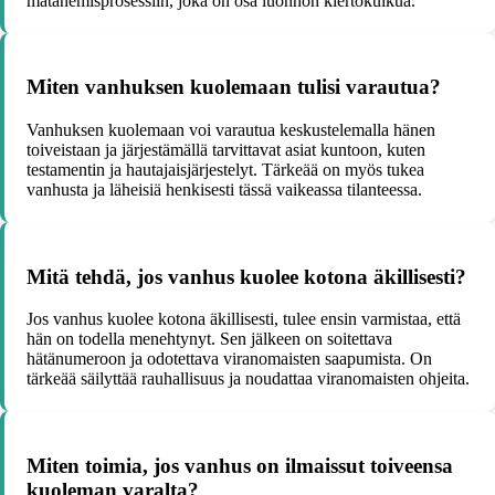
mätänemisprosessiin, joka on osa luonnon kiertokulkua.
Miten vanhuksen kuolemaan tulisi varautua?
Vanhuksen kuolemaan voi varautua keskustelemalla hänen
toiveistaan ja järjestämällä tarvittavat asiat kuntoon, kuten
testamentin ja hautajaisjärjestelyt. Tärkeää on myös tukea
vanhusta ja läheisiä henkisesti tässä vaikeassa tilanteessa.
Mitä tehdä, jos vanhus kuolee kotona äkillisesti?
Jos vanhus kuolee kotona äkillisesti, tulee ensin varmistaa, että
hän on todella menehtynyt. Sen jälkeen on soitettava
hätänumeroon ja odotettava viranomaisten saapumista. On
tärkeää säilyttää rauhallisuus ja noudattaa viranomaisten ohjeita.
Miten toimia, jos vanhus on ilmaissut toiveensa
kuoleman varalta?