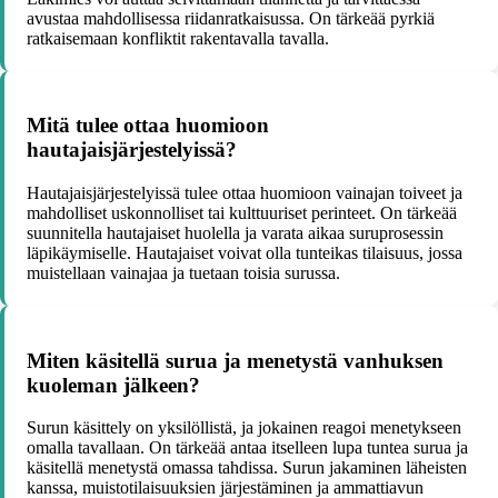
avustaa mahdollisessa riidanratkaisussa. On tärkeää pyrkiä
ratkaisemaan konfliktit rakentavalla tavalla.
Mitä tulee ottaa huomioon
hautajaisjärjestelyissä?
Hautajaisjärjestelyissä tulee ottaa huomioon vainajan toiveet ja
mahdolliset uskonnolliset tai kulttuuriset perinteet. On tärkeää
suunnitella hautajaiset huolella ja varata aikaa suruprosessin
läpikäymiselle. Hautajaiset voivat olla tunteikas tilaisuus, jossa
muistellaan vainajaa ja tuetaan toisia surussa.
Miten käsitellä surua ja menetystä vanhuksen
kuoleman jälkeen?
Surun käsittely on yksilöllistä, ja jokainen reagoi menetykseen
omalla tavallaan. On tärkeää antaa itselleen lupa tuntea surua ja
käsitellä menetystä omassa tahdissa. Surun jakaminen läheisten
kanssa, muistotilaisuuksien järjestäminen ja ammattiavun