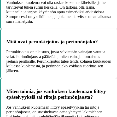
Vanhuksen kuolema voi olla raskas kokemus läheisille, ja he
tarvitsevat tukea surun keskellä. On tärkeää olla läsnä,
kuunnella ja tarjota käytännön apua esimerkiksi arkiasioissa.
Suruprosessi on yksilöllinen, ja jokainen tarvitsee oman aikansa
surra menetystä.
Mitä ovat perunkirjoitus ja perinnönjako?
Perunkirjoitus on tilaisuus, jossa selvitetään vainajan varat ja
velat. Perinnönjaossa päätetään, miten vainajan omaisuus
jaetaan perillisille. Perunkirjoitus tulee tehdä kolmen kuukauden
kuluessa kuolemasta, ja perinnönjako voidaan suorittaa sen
jälkeen.
Miten toimia, jos vanhuksen kuolemaan liittyy
epäselvyyksiä tai riitoja perinnönjaosta?
Jos vanhuksen kuolemaan liittyy epäselvyyksiä tai riitoja
perinnönjaosta, on suositeltavaa ottaa yhteyttä lakimieheen.
Lakimies voi auttaa selvittämään tilannetta ja tarvittaessa