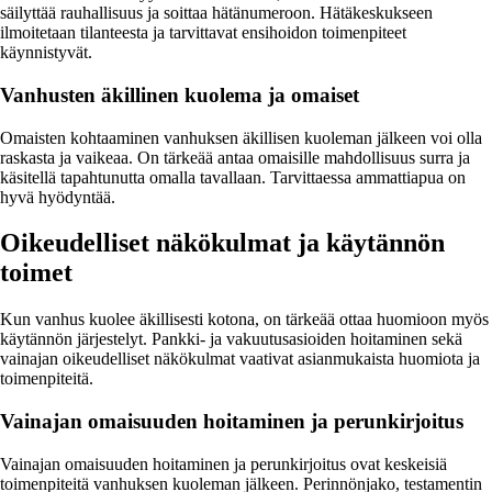
säilyttää rauhallisuus ja soittaa hätänumeroon. Hätäkeskukseen
ilmoitetaan tilanteesta ja tarvittavat ensihoidon toimenpiteet
käynnistyvät.
Vanhusten äkillinen kuolema ja omaiset
Omaisten kohtaaminen vanhuksen äkillisen kuoleman jälkeen voi olla
raskasta ja vaikeaa. On tärkeää antaa omaisille mahdollisuus surra ja
käsitellä tapahtunutta omalla tavallaan. Tarvittaessa ammattiapua on
hyvä hyödyntää.
Oikeudelliset näkökulmat ja käytännön
toimet
Kun vanhus kuolee äkillisesti kotona, on tärkeää ottaa huomioon myös
käytännön järjestelyt. Pankki- ja vakuutusasioiden hoitaminen sekä
vainajan oikeudelliset näkökulmat vaativat asianmukaista huomiota ja
toimenpiteitä.
Vainajan omaisuuden hoitaminen ja perunkirjoitus
Vainajan omaisuuden hoitaminen ja perunkirjoitus ovat keskeisiä
toimenpiteitä vanhuksen kuoleman jälkeen. Perinnönjako, testamentin