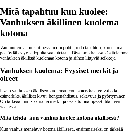
Mitä tapahtuu kun kuolee:
Vanhuksen äkillinen kuolema
kotona
Vanhuuden ja iän karttuessa moni pohtii, mitä tapahtuu, kun elämän
päätös lähestyy ja lopulta saavutetaan. Tässä artikkelissa käsittelemme
vanhuksen äkillistä kuolemaa kotona ja siihen liittyviä seikkoja.
Vanhuksen kuolema: Fyysiset merkit ja
oireet
Usein vanhuksen äkillisen kuoleman ennusmerkkejä voivat olla
esimerkiksi äkilliset kivut, hengenahdistus, sekavuus ja pyörtyminen.
On tärkeää tunnistaa nämä merkit ja osata toimia ripeästi tilanteen
vaatiessa.
Mitä tehdä, kun vanhus kuolee kotona äkillisesti?
Kun vanhus menehtyy kotona äkillisesti, ensimmäiseksi on tärkeää