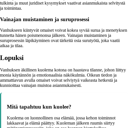
tulkinta ja muut juridiset kysymykset vaativat asianmukaista selvitystä
ja toimintaa.
Vainajan muistaminen ja suruprosessi
Vanhukseen kiintyvät omaiset voivat kokea syvää surua ja menetyksen
tunnetta hänen poismenonsa jälkeen. Vainajan muistaminen ja
suruprosessin läpikäyminen ovat tärkeitä osia surutyötä, joka vaatii
aikaa ja tilaa.
Lopuksi
Vanhuksen äkillinen kuolema kotona on haastava tilanne, johon liittyy
monia käytännön ja emotionaalisia näkökulmia. Oikean tiedon ja
ammattiavun avulla omaiset voivat selviytyä vaikeasta hetkestä ja
kunnioittaa vainajan muistoa asianmukaisesti.
Mitä tapahtuu kun kuolee?
Kuolema on luonnollinen osa elämää, jossa kehon toiminnot
lakkaavat ja elämä päättyy. Kuoleman jälkeen ruumis siirtyy