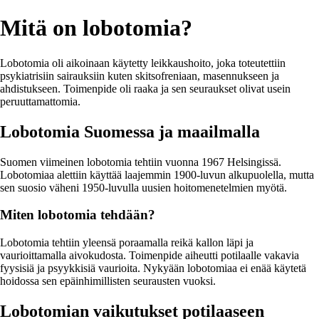
Mitä on lobotomia?
Lobotomia oli aikoinaan käytetty leikkaushoito, joka toteutettiin
psykiatrisiin sairauksiin kuten skitsofreniaan, masennukseen ja
ahdistukseen. Toimenpide oli raaka ja sen seuraukset olivat usein
peruuttamattomia.
Lobotomia Suomessa ja maailmalla
Suomen viimeinen lobotomia tehtiin vuonna 1967 Helsingissä.
Lobotomiaa alettiin käyttää laajemmin 1900-luvun alkupuolella, mutta
sen suosio väheni 1950-luvulla uusien hoitomenetelmien myötä.
Miten lobotomia tehdään?
Lobotomia tehtiin yleensä poraamalla reikä kallon läpi ja
vaurioittamalla aivokudosta. Toimenpide aiheutti potilaalle vakavia
fyysisiä ja psyykkisiä vaurioita. Nykyään lobotomiaa ei enää käytetä
hoidossa sen epäinhimillisten seurausten vuoksi.
Lobotomian vaikutukset potilaaseen