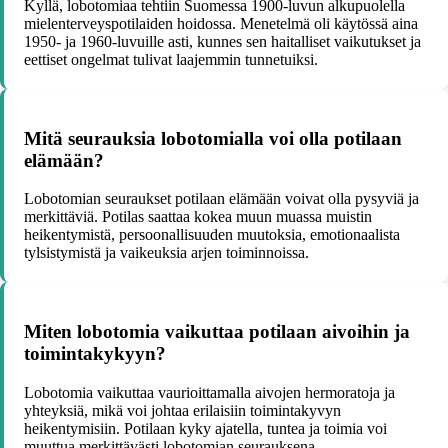
Kyllä, lobotomiaa tehtiin Suomessa 1900-luvun alkupuolella
mielenterveyspotilaiden hoidossa. Menetelmä oli käytössä aina
1950- ja 1960-luvuille asti, kunnes sen haitalliset vaikutukset ja
eettiset ongelmat tulivat laajemmin tunnetuiksi.
Mitä seurauksia lobotomialla voi olla potilaan
elämään?
Lobotomian seuraukset potilaan elämään voivat olla pysyviä ja
merkittäviä. Potilas saattaa kokea muun muassa muistin
heikentymistä, persoonallisuuden muutoksia, emotionaalista
tylsistymistä ja vaikeuksia arjen toiminnoissa.
Miten lobotomia vaikuttaa potilaan aivoihin ja
toimintakykyyn?
Lobotomia vaikuttaa vaurioittamalla aivojen hermoratoja ja
yhteyksiä, mikä voi johtaa erilaisiin toimintakyvyn
heikentymisiin. Potilaan kyky ajatella, tuntea ja toimia voi
muuttua merkittävästi lobotomian seurauksena.