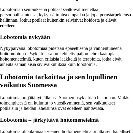
Lobotomian seurauksena potilaat saattoivat menettää
persoonallisuutensa, kykynsä tuntea empatiaa ja jopa perustarpeidensa
hallinnan. Jotkut potilaat kuitenkin selvisivät hoidosta ja elävät
edelleen.
Lobotomia nykyään
Nykypäivänä lobotomiaa pidetään epäeettisenä ja vanhentuneena
hoitomuotona. Psykiatriassa on kehitetty paljon tehokkaampia
hoitomenetelmiä, kuten erilaisia lääkkeitä ja terapioita, jotka eivät
aiheuta samanlaisia sivuvaikutuksia kuin lobotomia.
Lobotomia tarkoittaa ja sen lopullinen
vaikutus Suomessa
Lobotomia on jättänyt jälkensä Suomen psykiatrian historiaan. Vaikka
toimenpiteestä on kulunut jo vuosikymmeniä, sen vaikutukset
potilaisiin ja heidän läheisiinsä ovat edelleen nähtävissä.
Lobotomia – järkyttävä hoitomenetelmä
Lobotomia oli aikoinaan yleinen hoitomenetelmä, mutta sen haitalliset