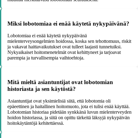
Miksi lobotomiaa ei enää käytetä nykypäivänä?
Lobotomiaa ei enää käytetä nykypäivänä
mielenterveysongelmien hoidossa, koska sen tehottomuus, riskit
ja vakavat haittavaikutukset ovat tulleet laajasti tunnetuiksi.
Nykyaikaiset hoitomenetelmät ovat kehittyneet ja tarjoavat
parempia ja turvallisempia vaihtoehtoja.
Mitä mieltä asiantuntijat ovat lobotomian
historiasta ja sen käytöstä?
Asiantuntijat ovat yksimielisiä siitä, että lobotomia oli
epäeettinen ja haitallinen hoitomuoto, jota ei tulisi enää käyttää.
Lobotomian historiaa pidetään synkkänä luvun mielenterveyden
hoidon historiassa, ja siitä on opittu tärkeitä läksyjä nykypäivän
hoitokäytäntöjä kehitettäessä.