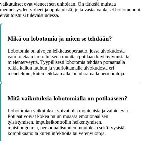
vaikutukset ovat vieneet sen unholaan. On tärkeää muistaa
menneisyyden virheet ja oppia niistä, jotta vastaavanlaiset hoitomuodot
eivät toistuisi tulevaisuudessa.
Mikä on lobotomia ja miten se tehdään?
Lobotomia on aivojen leikkausoperaatio, jossa aivokudosta
vaurioitetaan tarkoituksena muuttaa potilaan käyttäytymistä tai
mielenterveyttä. Tyypillisesti lobotomia tehdään poraamalla
reikiä kallon luuhun ja vaurioittamalla aivokudosta eri
menetelmin, kuten leikkaamalla tai tuhoamalla hermoratoja.
Mitä vaikutuksia lobotomialla on potilaaseen?
Lobotomian vaikutukset voivat olla moninaisia ja vaihtelevia.
Potilaat voivat kokea muun muassa emotionaalisen
tylsistymisen, impulssikontrollin heikentymisen,
muistiongelmia, persoonallisuuden muutoksia sekä fyysisiä
komplikaatioita kuten infektioita tai verenvuotoja.