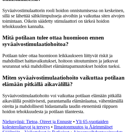
Syväaivostimulaattorin rooli hoidon onnistumisessa on keskeinen,
sillä se lähettää sähköimpulsseja aivoihin ja vaikuttaa siten aivojen
toimintaan. Oikein säädetty stimulaattori on tärkeä hoidon
tehokkuuden kannalta.
Mitä potilaan tulee ottaa huomioon ennen
syväaivostimulaatiohoitoa?
Potilaan tulee ottaa huomioon leikkaukseen liittyvät riskit ja
mahdolliset haittavaikutukset, hoitoon sitoutuminen ja jatkuvat
seurannat sekä mahdolliset elämäntapamuutokset hoidon tueksi.
Miten syväaivostimulaatiohoito vaikuttaa potilaan
elämään pitkällä aikavälillä?
Syväaivostimulaatiohoito voi vaikuttaa potilaan elämään pitkällä
aikavälillä positiivisesti, parantamalla elämänlaatua, vähentämällä
oireita ja mahdollisesti hidastamalla taudin etenemistä riippuen
hoidon tehokkuudesta ja potilaan tilanteesta.
Nielusyöpä: Tietoa, Oireet ja Ennuste
•
Yli 65-vuotiaiden
kolesteroliarvot ja terveys
•
Ilmastonmuutos ja Äärimmäiset