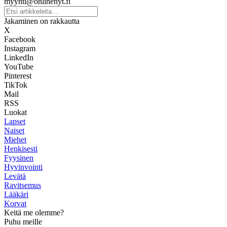
myynti@onlinenyt.fi
Jakaminen on rakkautta
X
Facebook
Instagram
LinkedIn
YouTube
Pinterest
TikTok
Mail
RSS
Luokat
Lapset
Naiset
Miehet
Henkisesti
Fyysinen
Hyvinvointi
Levätä
Ravitsemus
Lääkäri
Korvat
Keitä me olemme?
Puhu meille