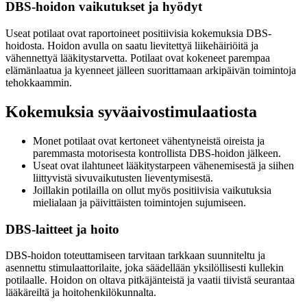
DBS-hoidon vaikutukset ja hyödyt
Useat potilaat ovat raportoineet positiivisia kokemuksia DBS-
hoidosta. Hoidon avulla on saatu lievitettyä liikehäiriöitä ja
vähennettyä lääkitystarvetta. Potilaat ovat kokeneet parempaa
elämänlaatua ja kyenneet jälleen suorittamaan arkipäivän toimintoja
tehokkaammin.
Kokemuksia syväaivostimulaatiosta
Monet potilaat ovat kertoneet vähentyneistä oireista ja
paremmasta motorisesta kontrollista DBS-hoidon jälkeen.
Useat ovat ilahtuneet lääkitystarpeen vähenemisestä ja siihen
liittyvistä sivuvaikutusten lieventymisestä.
Joillakin potilailla on ollut myös positiivisia vaikutuksia
mielialaan ja päivittäisten toimintojen sujumiseen.
DBS-laitteet ja hoito
DBS-hoidon toteuttamiseen tarvitaan tarkkaan suunniteltu ja
asennettu stimulaattorilaite, joka säädellään yksilöllisesti kullekin
potilaalle. Hoidon on oltava pitkäjänteistä ja vaatii tiivistä seurantaa
lääkäreiltä ja hoitohenkilökunnalta.