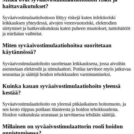
haittavaikutukset?
Syväaivostimulaatiohoitoon liittyy riskejä kuten infektioriski
leikkauksen yhteydessä, aivojen verenvuotoriski, elektrodien
siirtymiset ja haittavaikutuksia kuten puheen muutokset, tuntohäiriöt
ja mielialan vaihtelut.
Miten syväaivostimulaatiohoitoa suoritetaan
käytännössä?
Syväaivostimulaatiohoito suoritetaan leikkauksena, jossa aivoihin
asennetaan elektrodit ja stimulaattori. Potilas tarvitsee myös jatkuvaa
seurantaa ja säätöjä hoidon tehokkuuden varmistamiseksi.
Kuinka kauan syväaivostimulaatiohoito yleensä
kestää?
Syväaivostimulaatiohoito on yleensä pitkäaikainen hoitomuoto, ja
sen kesto riippuu potilaan tilanteesta ja hoidon tehokkuudesta.
Hoidon vaikutuksia seurataan ja tarvittaessa tehdään säätöjä.
Millainen on syväaivostimulaattorin rooli hoidon
onnistumisessa?