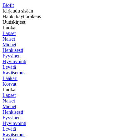
Biofit
Kirjaudu sisään
Hanki käyttöoikeus
Uutiskirjeet
Luokat
Lapset
Naiset
Miehet
Henkisesti
Fyysinen
Hyvinvointi
Levätä
Ravitsemus
Lääkäri
Korvat
Luokat
Lapset
Naiset
Miehet
Henkisesti
Fyysinen
Hyvinvointi
Levätä
Ravitsemus