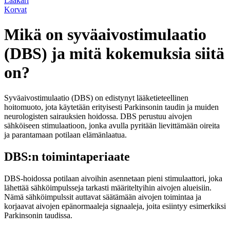
Lääkäri
Korvat
Mikä on syväaivostimulaatio
(DBS) ja mitä kokemuksia siitä
on?
Syväaivostimulaatio (DBS) on edistynyt lääketieteellinen
hoitomuoto, jota käytetään erityisesti Parkinsonin taudin ja muiden
neurologisten sairauksien hoidossa. DBS perustuu aivojen
sähköiseen stimulaatioon, jonka avulla pyritään lievittämään oireita
ja parantamaan potilaan elämänlaatua.
DBS:n toimintaperiaate
DBS-hoidossa potilaan aivoihin asennetaan pieni stimulaattori, joka
lähettää sähköimpulsseja tarkasti määriteltyihin aivojen alueisiin.
Nämä sähköimpulssit auttavat säätämään aivojen toimintaa ja
korjaavat aivojen epänormaaleja signaaleja, joita esiintyy esimerkiksi
Parkinsonin taudissa.