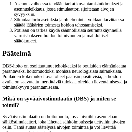
Asennusvaiheessa tehdään tarkat kuvantamistutkimukset ja
asennusleikkaus, jossa stimulaattori sijoitetaan aivojen
syvyyksiin.
Stimulaattorin asetuksia ja ohjelmointia voidaan tarvittaessa
säätää lääkärien toimesta hoidon tehostamiseksi.
Potilaan on tärkeä käydä säännöllisissä seurantakäynneillä
varmistaakseen hoidon toimivuuden ja mahdolliset
säätötarpeet.
Päätelmä
DBS-hoito on osoittautunut tehokkaaksi ja potilaiden elämänlaatua
parantavaksi hoitomuodoksi monissa neurologisissa sairauksissa.
Potilaiden kokemukset ovat olleet pääosin positiivisia, ja hoidon
avulla on saavutettu merkittäviä tuloksia oireiden lieventämisessä ja
toimintakyvyn parantamisessa.
Mikä on syväaivostimulaatio (DBS) ja miten se
toimii?
Syväaivostimulaatio on hoitomuoto, jossa aivoihin asennetaan
sähköstimulaattori, joka lähettää sähköimpulsseja tiettyihin aivojen
osiin. Tämä auttaa säätelyssä aivojen toimintaa ja voi lievittää