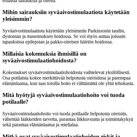
erilaisia sairauksia ja oireita.
Mihin sairauksiin syväaivostimulaatiota käytetään
yleisimmin?
Syväaivostimulaatiota käytetään yleisimmin Parkinsonin taudin,
dystonian ja masennuksen hoidossa. Se voi myös auttaa joissain
tapauksissa epilepsian ja pakko-oireisen häiriön hoidossa.
Millaisia kokemuksia ihmisillä on
syväaivostimulaatiohoidosta?
Kokemukset syväaivostimulaatiohoidosta vaihtelevat yksilöllisesti.
Osa potilaista kokee merkittävää helpotusta oireisiinsa ja parempaa
elämänlaatua, kun taas toisilla hoito ei välttämättä ole yhtä tehokasta.
Mitä hyötyjä syväaivostimulaatiohoito voi tuoda
potilaalle?
Syväaivostimulaatiohoito voi tuoda potilaalle helpotusta oireisiin,
vähentää lääkkeiden tarvetta, parantaa liikkuvuutta ja toimintakykyä
sekä parantaa elämänlaatua ja mielialaa.
Mitkä ovat syväaivostimulaatiohoidon riskit ja