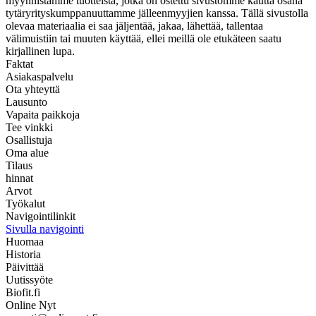
myynnistämme tuotteista, jotka on ostettu sivustomme kautta osana
tytäryrityskumppanuuttamme jälleenmyyjien kanssa. Tällä sivustolla
olevaa materiaalia ei saa jäljentää, jakaa, lähettää, tallentaa
välimuistiin tai muuten käyttää, ellei meillä ole etukäteen saatu
kirjallinen lupa.
Faktat
Asiakaspalvelu
Ota yhteyttä
Lausunto
Vapaita paikkoja
Tee vinkki
Osallistuja
Oma alue
Tilaus
hinnat
Arvot
Työkalut
Navigointilinkit
Sivulla navigointi
Huomaa
Historia
Päivittää
Uutissyöte
Biofit.fi
Online Nyt