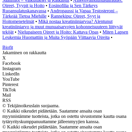
Sääilmiöt – Vaikutukset ja Ratkaisut
•
Aineenvaihduntasairaudet:
Oireet, Tyypit ja Hoito
•
Eosinofilia ja Sen Tärkeys
Ruoansulatuskanavassa
•
Andropaussi ja Vapaa Testosteroni –
Tärkeää Tietoa Miehille
•
Rannekipu: Oireet, Syyt ja
Hoitomenetelmät
•
Mikä nostaa kreatiniiniarvoa? Alentunut
kreatiniiniarvo ja muut munuaisarvojen kohonneisuuteen liittyvät
tekijät
•
Nielupaiseen Oireet ja Hoito: Kattava Opas
•
Miten Lapsen
Leukemia Huomattiin ja Muita Syöpään Viittaavia Oireita
•
Biofit
Jakaminen on rakkautta
X
Facebook
Instagram
LinkedIn
YouTube
Pinterest
TikTok
Mail
RSS
© Tekijänoikeuslain suojaama.
© Kaikki oikeudet pidätetään. Saatamme ansaita osan
myynnistämme tuotteista, jotka on ostettu sivustomme kautta osana
tytäryrityskumppanuuttamme jälleenmyyjien kanssa.
© Kaikki oikeudet pidätetään. Saatamme ansaita osan