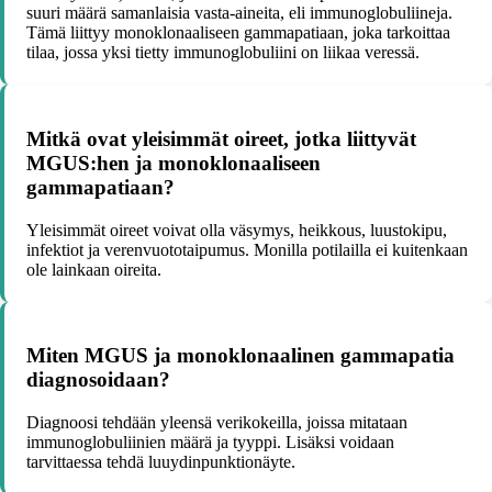
suuri määrä samanlaisia vasta-aineita, eli immunoglobuliineja.
Tämä liittyy monoklonaaliseen gammapatiaan, joka tarkoittaa
tilaa, jossa yksi tietty immunoglobuliini on liikaa veressä.
Mitkä ovat yleisimmät oireet, jotka liittyvät
MGUS:hen ja monoklonaaliseen
gammapatiaan?
Yleisimmät oireet voivat olla väsymys, heikkous, luustokipu,
infektiot ja verenvuototaipumus. Monilla potilailla ei kuitenkaan
ole lainkaan oireita.
Miten MGUS ja monoklonaalinen gammapatia
diagnosoidaan?
Diagnoosi tehdään yleensä verikokeilla, joissa mitataan
immunoglobuliinien määrä ja tyyppi. Lisäksi voidaan
tarvittaessa tehdä luuydinpunktionäyte.