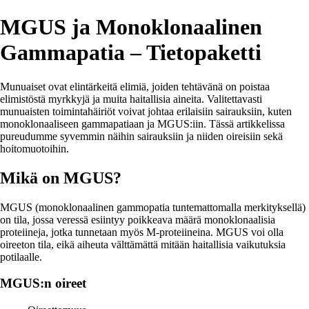
MGUS ja Monoklonaalinen
Gammapatia – Tietopaketti
Munuaiset ovat elintärkeitä elimiä, joiden tehtävänä on poistaa
elimistöstä myrkkyjä ja muita haitallisia aineita. Valitettavasti
munuaisten toimintahäiriöt voivat johtaa erilaisiin sairauksiin, kuten
monoklonaaliseen gammapatiaan ja MGUS:iin. Tässä artikkelissa
pureudumme syvemmin näihin sairauksiin ja niiden oireisiin sekä
hoitomuotoihin.
Mikä on MGUS?
MGUS (monoklonaalinen gammopatia tuntemattomalla merkityksellä)
on tila, jossa veressä esiintyy poikkeava määrä monoklonaalisia
proteiineja, jotka tunnetaan myös M-proteiineina. MGUS voi olla
oireeton tila, eikä aiheuta välttämättä mitään haitallisia vaikutuksia
potilaalle.
MGUS:n oireet