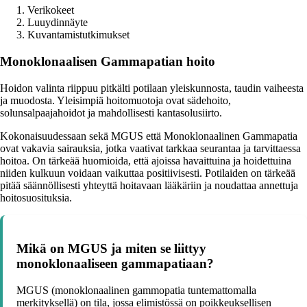
Verikokeet
Luuydinnäyte
Kuvantamistutkimukset
Monoklonaalisen Gammapatian hoito
Hoidon valinta riippuu pitkälti potilaan yleiskunnosta, taudin vaiheesta
ja muodosta. Yleisimpiä hoitomuotoja ovat sädehoito,
solunsalpaajahoidot ja mahdollisesti kantasolusiirto.
Kokonaisuudessaan sekä MGUS että Monoklonaalinen Gammapatia
ovat vakavia sairauksia, jotka vaativat tarkkaa seurantaa ja tarvittaessa
hoitoa. On tärkeää huomioida, että ajoissa havaittuina ja hoidettuina
niiden kulkuun voidaan vaikuttaa positiivisesti. Potilaiden on tärkeää
pitää säännöllisesti yhteyttä hoitavaan lääkäriin ja noudattaa annettuja
hoitosuosituksia.
Mikä on MGUS ja miten se liittyy
monoklonaaliseen gammapatiaan?
MGUS (monoklonaalinen gammopatia tuntemattomalla
merkityksellä) on tila, jossa elimistössä on poikkeuksellisen