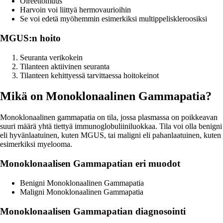
Oireettomuus
Harvoin voi liittyä hermovaurioihin
Se voi edetä myöhemmin esimerkiksi multippeliskleroosiksi
MGUS:n hoito
Seuranta verikokein
Tilanteen aktiivinen seuranta
Tilanteen kehittyessä tarvittaessa hoitokeinot
Mikä on Monoklonaalinen Gammapatia?
Monoklonaalinen gammapatia on tila, jossa plasmassa on poikkeavan
suuri määrä yhtä tiettyä immunoglobuliiniluokkaa. Tila voi olla benigni
eli hyvänlaatuinen, kuten MGUS, tai maligni eli pahanlaatuinen, kuten
esimerkiksi myelooma.
Monoklonaalisen Gammapatian eri muodot
Benigni Monoklonaalinen Gammapatia
Maligni Monoklonaalinen Gammapatia
Monoklonaalisen Gammapatian diagnosointi