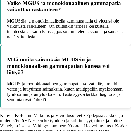
Voiko MGUS ja monoklonaalinen gammapatia
vaikuttaa raskauteen?
MGUS:lla ja monoklonaalisella gammapatialla ei yleensä ole
vaikutusta raskauteen. On kuitenkin tärkeää keskustella
tilanteesta lääkärin kanssa, jos suunnittelee raskautta ja sairastaa
näitä sairauksia.
Mitä muita sairauksia MGUS:in ja
monoklonaalisen gammapatian kanssa voi
liittyä?
MGUS ja monoklonaalinen gammapatia voivat liittyä muihin
veren ja luuytimen sairauksiin, kuten multippeliin myeloomaan,
lymfoomiin ja amyloidoosiin. Tästä syystä tarkka diagnoosi ja
seuranta ovat tärkeitä.
Kahvin Kofeiinin Vaikutus ja Vieroitusoireet
•
Epilepsialääkkeet ja
niiden käyttö
•
Nesteen kertyminen jalkoihin: syyt, oireet ja hoito
•
Viiltely ja Itsensä Vahingoittaminen: Nuorten Haavoittuvuus
•
Korkea