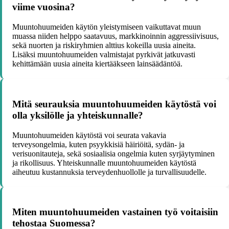
viime vuosina?
Muuntohuumeiden käytön yleistymiseen vaikuttavat muun
muassa niiden helppo saatavuus, markkinoinnin aggressiivisuus,
sekä nuorten ja riskiryhmien alttius kokeilla uusia aineita.
Lisäksi muuntohuumeiden valmistajat pyrkivät jatkuvasti
kehittämään uusia aineita kiertääkseen lainsäädäntöä.
Mitä seurauksia muuntohuumeiden käytöstä voi
olla yksilölle ja yhteiskunnalle?
Muuntohuumeiden käytöstä voi seurata vakavia
terveysongelmia, kuten psyykkisiä häiriöitä, sydän- ja
verisuonitauteja, sekä sosiaalisia ongelmia kuten syrjäytyminen
ja rikollisuus. Yhteiskunnalle muuntohuumeiden käytöstä
aiheutuu kustannuksia terveydenhuollolle ja turvallisuudelle.
Miten muuntohuumeiden vastainen työ voitaisiin
tehostaa Suomessa?