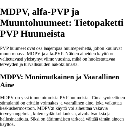
MDPV, alfa-PVP ja
Muuntohuumeet: Tietopaketti
PVP Huumeista
PVP huumeet ovat osa laajempaa huumeperhettä, johon kuuluvat
muun muassa MDPV ja alfa-PVP. Näiden aineiden käyttö on
valitettavasti yleistynyt viime vuosina, mikä on huolestuttavaa
terveyden ja turvallisuuden näkökulmasta.
MDPV: Monimutkainen ja Vaarallinen
Aine
MDPV on yksi tunnetuimmista PVP huumeista. Tämä synteettinen
stimulantti on erittäin voimakas ja vaarallinen aine, joka vaikuttaa
keskushermostoon. MDPV:n käyttö voi aiheuttaa vakavia
terveysongelmia, kuten sydänkohtauksia, aivohalvauksia ja
hallusinaatioita. Siksi on äärimmäisen tärkeää välttää tämän aineen
käyttöä.