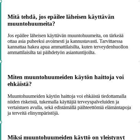
Mitä tehdä, jos epäilee läheisen käyttävän
muuntohuumeita?
Jos epäilee läheisen käyttävän muuntohuumeita, on tärkeää
ottaa asia puheeksi avoimesti ja kannustavasti. Tarvittaessa
kannattaa hakea apua ammattilaisilta, kuten terveydenhuollon
ammattilaisilta tai päihdetyön asiantuntijoilta.
Miten muuntohuumeiden käytön haittoja voi
ehkäistä?
Muuntohuumeiden käytön haittoja voi ehkäistä tiedottamalla
niiden riskeistä, tukemalla käyttäjiä terveyspalveluiden ja
vertaistuen avulla, sekä edistämällä päihteettömiä elämäntapoja
ja terveitä elinympäristöjä.
Miksi muuntohuumeiden käyttö on yleistynyt