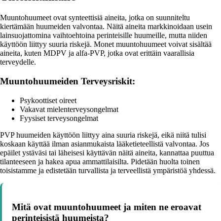
Muuntohuumeet ovat synteettisiä aineita, jotka on suunniteltu
kiertämään huumeiden valvontaa. Näitä aineita markkinoidaan usein
lainsuojattomina vaihtoehtoina perinteisille huumeille, mutta niiden
käyttöön liittyy suuria riskejä. Monet muuntohuumeet voivat sisältää
aineita, kuten MDPV ja alfa-PVP, jotka ovat erittäin vaarallisia
terveydelle.
Muuntohuumeiden Terveysriskit:
Psykoottiset oireet
Vakavat mielenterveysongelmat
Fyysiset terveysongelmat
PVP huumeiden käyttöön liittyy aina suuria riskejä, eikä niitä tulisi
koskaan käyttää ilman asianmukaista lääketieteellistä valvontaa. Jos
epäilet ystäväsi tai läheisesi käyttävän näitä aineita, kannattaa puuttua
tilanteeseen ja hakea apua ammattilaisilta. Pidetään huolta toinen
toisistamme ja edistetään turvallista ja terveellistä ympäristöä yhdessä.
Mitä ovat muuntohuumeet ja miten ne eroavat
perinteisistä huumeista?