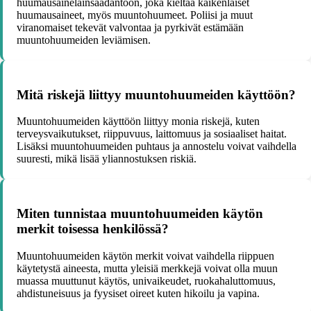
huumausainelainsäädäntöön, joka kieltää kaikenlaiset
huumausaineet, myös muuntohuumeet. Poliisi ja muut
viranomaiset tekevät valvontaa ja pyrkivät estämään
muuntohuumeiden leviämisen.
Mitä riskejä liittyy muuntohuumeiden käyttöön?
Muuntohuumeiden käyttöön liittyy monia riskejä, kuten
terveysvaikutukset, riippuvuus, laittomuus ja sosiaaliset haitat.
Lisäksi muuntohuumeiden puhtaus ja annostelu voivat vaihdella
suuresti, mikä lisää yliannostuksen riskiä.
Miten tunnistaa muuntohuumeiden käytön
merkit toisessa henkilössä?
Muuntohuumeiden käytön merkit voivat vaihdella riippuen
käytetystä aineesta, mutta yleisiä merkkejä voivat olla muun
muassa muuttunut käytös, univaikeudet, ruokahaluttomuus,
ahdistuneisuus ja fyysiset oireet kuten hikoilu ja vapina.