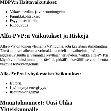
MDPV:n Haittavaikutukset:
Vakavat sydän- ja verisuoniongelmat
Paniikkikohtaukset
Psyykkiset häiriöt
Riippuvuus
Alfa-PVP:n Vaikutukset ja Riskejä
Alfa-PVP on toinen yleinen PVP huume, jota käytetään stimulanttina.
Tämä aine voi aiheuttaa voimakkaita mielialanvaihteluita, lisätä
aggressiivisuutta ja vaarantaa käyttäjän terveyden. Vaikka alfa-PVP:n
käyttö voi aluksi tuntua piristävältä, pitkällä aikavälillä se voi aiheuttaa
vakavia terveysongelmia.
Alfa-PVP:n Lyhytkestoiset Vaikutukset:
Euforia
Lisääntynyt energisyys
Itsetunto-ongelmat
Muuntohuumeet: Uusi Uhka
Yhteiskunnalle