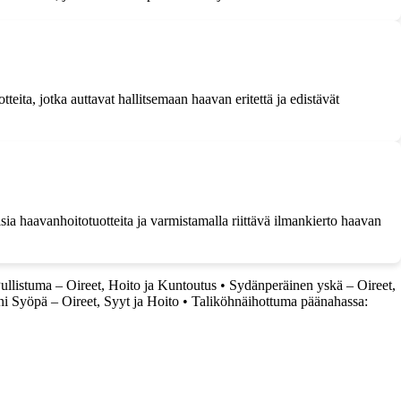
teita, jotka auttavat hallitsemaan haavan eritettä ja edistävät
sia haavanhoitotuotteita ja varmistamalla riittävä ilmankierto haavan
llistuma – Oireet, Hoito ja Kuntoutus
•
Sydänperäinen yskä – Oireet,
ni Syöpä – Oireet, Syyt ja Hoito
•
Taliköhnäihottuma päänahassa: