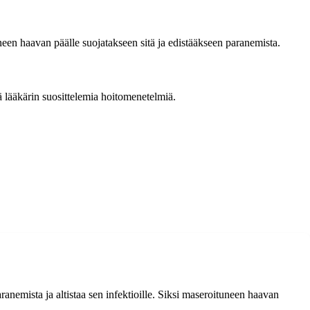
een haavan päälle suojatakseen sitä ja edistääkseen paranemista.
ä lääkärin suosittelemia hoitomenetelmiä.
anemista ja altistaa sen infektioille. Siksi maseroituneen haavan