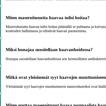
Miten maseroitunutta haavaa tulisi hoitaa?
Maseroitunutta haavaa tulisi hoitaa pitämällä se puhtaana ja kuivana.
kosteuden hallinnassa ja edistävät haavan paranemista.
Miksi hunajaa suositellaan haavanhoidossa?
Hunajaa suositellaan haavanhoidossa sen luonnollisten antibakteer
Mitkä ovat yleisimmät syyt haavojen muuttumiseen
Yleisimmät syyt haavojen muuttumiseen maseroituneiksi ovat liiallin
Miten erottaa maseroitunut haava normaalista haa