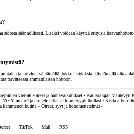
a?
sidosta säännöllisesti. Lisäksi voidaan käyttää erityisiä haavanhoitotuot
yntymistä?
uhtaina ja kuivina, välttämällä tiukkoja sidoksia, käyttämällä oikeanlai
tua tarvittaessa ammattilaisen hoitoon.
sepiinien vieroitusoireet ja haittavaikutukset
•
Kaularangan Välilevyn Pu
etää
•
Ymmärrä ja erottele erilaiset luomityypit ihollasi
•
Korkea Ferritii
ja kämmenen kutina – Oireet, syyt ja hoitomenetelmät
•
terest
TikTok
Mail
RSS