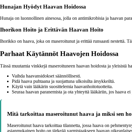
Hunajan Hyödyt Haavan Hoidossa
Hunaja on luonnollinen ainesosa, jolla on antimikrobisia ja haavan par
Ihorikon Hoito ja Erittävän Haavan Hoito
Ihorikko on haava, joka on maseroitunut ja erittää runsaasti nestettä. 
Parhaat Käytännöt Haavojen Hoidossa
Tässä muutamia vinkkejä maseroituneen haavan hoidosta ja yleisistä h
Vaihda haavansidokset säännöllisesti.
Pidä haava puhtaana ja suojattuna ulkoisilta ärsykkeiltä.
Käytä vain lääkärin suosittelemia haavanhoitotuotteita.
Seuraa haavan paranemista ja ota yhteyttä lääkäriin, jos haava ei 
Mitä tarkoittaa maseroitunut haava ja miksi sen h
Maseroitunut haava tarkoittaa tilannetta, jossa haava on pehmentyny
asianmukainen hoito on tärkeää varmistaakseen haavan oikeanlais