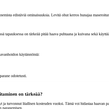
anemista edistäviä ominaisuuksia. Levitä ohut kerros hunajaa maseroitun
Tässä tapauksessa on tärkeää pitää haava puhtaana ja kuivana sekä käyttä
aavanhoidon käytännöistä:
parane odotetusti.
oitaminen on tärkeää?
t ja turvonnut liiallisen kosteuden vuoksi. Tämä voi hidastaa haavan par
en paranemisen.