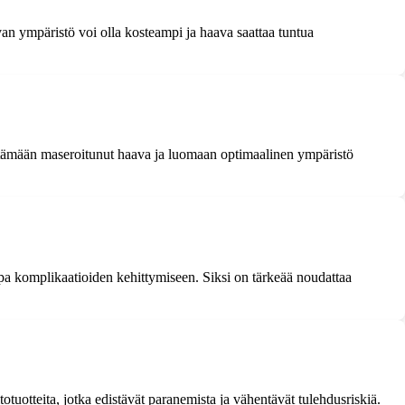
n ympäristö voi olla kosteampi ja haava saattaa tuntua
ittämään maseroitunut haava ja luomaan optimaalinen ympäristö
pa komplikaatioiden kehittymiseen. Siksi on tärkeää noudattaa
itotuotteita, jotka edistävät paranemista ja vähentävät tulehdusriskiä.