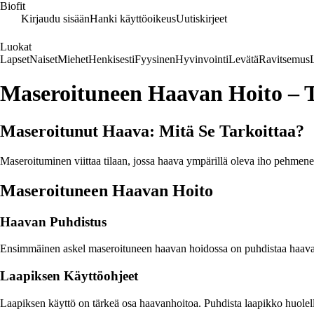
Biofit
Kirjaudu sisään
Hanki käyttöoikeus
Uutiskirjeet
Luokat
Lapset
Naiset
Miehet
Henkisesti
Fyysinen
Hyvinvointi
Levätä
Ravitsemus
Maseroituneen Haavan Hoito – 
Maseroitunut Haava: Mitä Se Tarkoittaa?
Maseroituminen viittaa tilaan, jossa haava ympärillä oleva iho pehmenee
Maseroituneen Haavan Hoito
Haavan Puhdistus
Ensimmäinen askel maseroituneen haavan hoidossa on puhdistaa haava huo
Laapiksen Käyttöohjeet
Laapiksen käyttö on tärkeä osa haavanhoitoa. Puhdista laapikko huolellis