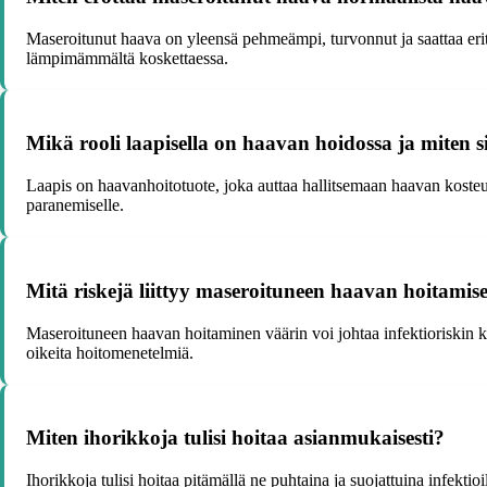
Maseroitunut haava on yleensä pehmeämpi, turvonnut ja saattaa eri
lämpimämmältä koskettaessa.
Mikä rooli laapisella on haavan hoidossa ja miten si
Laapis on haavanhoitotuote, joka auttaa hallitsemaan haavan kosteu
paranemiselle.
Mitä riskejä liittyy maseroituneen haavan hoitamis
Maseroituneen haavan hoitaminen väärin voi johtaa infektioriskin 
oikeita hoitomenetelmiä.
Miten ihorikkoja tulisi hoitaa asianmukaisesti?
Ihorikkoja tulisi hoitaa pitämällä ne puhtaina ja suojattuina infektio