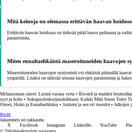
Mitä keinoja on olemassa erittävän haavan hoidoss
Erittävän haavan hoidossa on tärkeää pitää haava puhtaana ja vaihtaa 
paranemista.
Miten ennaltaehkäistä maseroituneiden haavojen s
Maseroituneiden haavojen syntymistä voi ehkäistä pitämällä haavat p
ympärillä. Lisäksi on tärkeää seurata haavojen paranemista ja hakeu
Melanooman oireet: Luomi vuotaa verta
•
Rivotril ja muiden bentsodiat
syyt ja hoito
•
Sukupuolenkorjausleikkaus: Kaikki Mitä Sinun Tulee Ti
Oireet, Hoito ja Ennaltaehkäisy
•
Autismi ja sen eri muodot
•
Jalkojen 
Biofit
Jakaminen on rakkautta
X
Facebook
Instagram
LinkedIn
YouTube
Pin
© Tekijänoikeuslain suojaama.