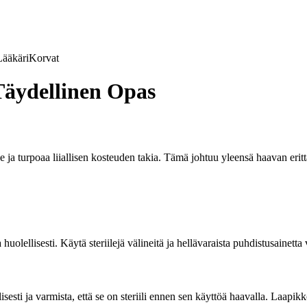
Lääkäri
Korvat
Täydellinen Opas
 ja turpoaa liiallisen kosteuden takia. Tämä johtuu yleensä haavan erit
lellisesti. Käytä steriilejä välineitä ja hellävaraista puhdistusainett
esti ja varmista, että se on steriili ennen sen käyttöä haavalla. Laapik