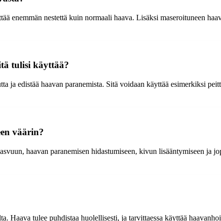
ttää enemmän nestettä kuin normaali haava. Lisäksi maseroituneen haava
tä tulisi käyttää?
tta ja edistää haavan paranemista. Sitä voidaan käyttää esimerkiksi pe
een väärin?
kasvuun, haavan paranemisen hidastumiseen, kivun lisääntymiseen ja jo
ilta. Haava tulee puhdistaa huolellisesti, ja tarvittaessa käyttää haavanho