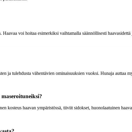
 Haavaa voi hoitaa esimerkiksi vaihtamalla säännöllisesti haavasidettä ja
isten ja tulehdusta vähentävien ominaisuuksien vuoksi. Hunaja auttaa m
 maseroituneiksi?
en kosteus haavan ympäristössä, tiiviit sidokset, huonolaatuinen haavan
vasta?