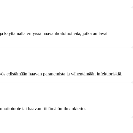
 käyttämällä erityisiä haavanhoitotuotteita, jotka auttavat
yös edistämään haavan paranemista ja vähentämään infektioriskiä.
hoitotuote tai haavan riittämätön ilmankierto.