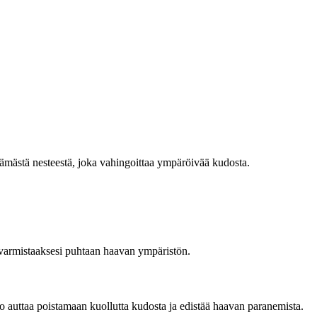
tämästä nesteestä, joka vahingoittaa ympäröivää kudosta.
a varmistaaksesi puhtaan haavan ympäristön.
ko auttaa poistamaan kuollutta kudosta ja edistää haavan paranemista.