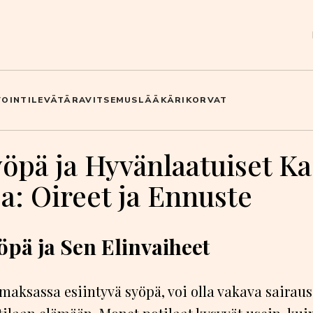
OINTI
LEVÄTÄ
RAVITSEMUS
LÄÄKÄRI
KORVAT
öpä ja Hyvänlaatuiset K
a: Oireet ja Ennuste
öpä ja Sen Elinvaiheet
maksassa esiintyvä syöpä, voi olla vakava sairaus