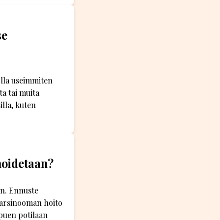
se
lla useimmiten
a tai muita
lla, kuten
hoidetaan?
an. Ennuste
karsinooman hoito
ppuen potilaan