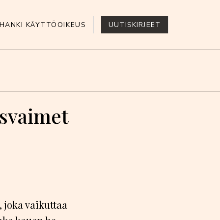
HANKI KÄYTTÖOIKEUS
UUTISKIRJEET
asvaimet
, joka vaikuttaa