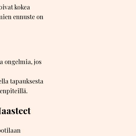
voivat kokea
mien ennuste on
a ongelmia, jos
ella tapauksesta
enpiteillä.
Haasteet
potilaan