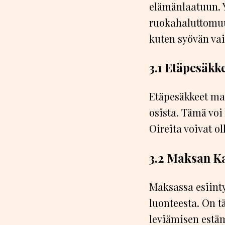
elämänlaatuun. 
ruokahaluttomuus
kuten syövän vai
3.1 Etäpesäkk
Etäpesäkkeet ma
osista. Tämä voi
Oireita voivat ol
3.2 Maksan Ka
Maksassa esiinty
luonteesta. On t
leviämisen estä