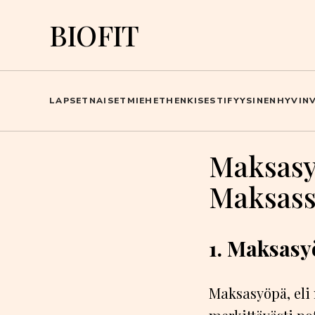
BIOFIT
LAPSET
NAISET
MIEHET
HENKISESTI
FYYSINEN
HYVINV
Maksasy
Maksass
1. Maksasy
Maksasyöpä, eli 