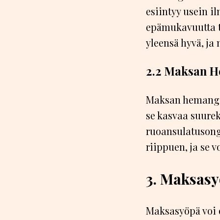
esiintyy usein i
epämukavuutta t
yleensä hyvä, ja 
2.2 Maksan H
Maksan hemangio
se kasvaa suureks
ruoansulatusonge
riippuen, ja se v
3. Maksasy
Maksasyöpä voi o