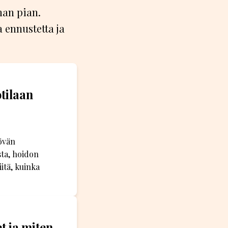
man pian.
 ennustetta ja
tilaan
yövän
sta, hoidon
itä, kuinka
t ja miten