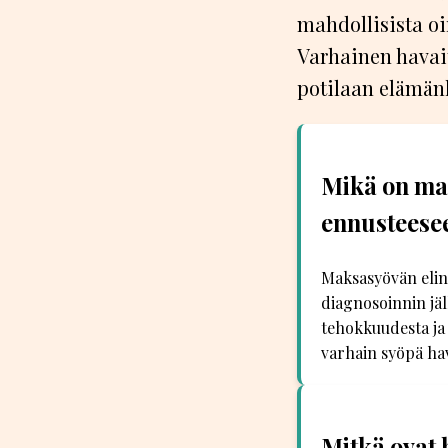
mahdollisista oi
Varhainen havai
potilaan elämän
Mikä on mak
ennusteese
Maksasyövän elina
diagnosoinnin jäl
tehokkuudesta ja 
varhain syöpä hav
Mitkä ovat 