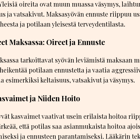
Yleisiä oireita ovat muun muassa väsymys, laiht
 ja vatsakivut. Maksasyövän ennuste riippuu usei
heesta ja potilaan yleisestä terveydentilasta.
eet Maksassa: Oireet ja Ennuste
ksassa tarkoittavat syövän leviämistä maksaan m
 heikentää potilaan ennustetta ja vaatia aggressiiv
la esimerkiksi keltaisuus, vatsakivut ja väsymys.
svaimet ja Niiden Hoito
vät kasvaimet vaativat usein erilaista hoitoa rii
ärkeää, että potilas saa asianmukaista hoitoa ajoi
miseksi ja ennusteen parantamiseksi. Lääkärin te