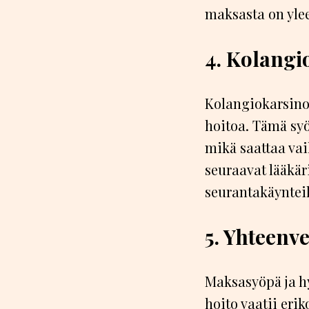
maksasta on yle
4. Kolang
Kolangiokarsino
hoitoa. Tämä syö
mikä saattaa vai
seuraavat lääkär
seurantakäyntei
5. Yhteenv
Maksasyöpä ja h
hoito vaatii erik