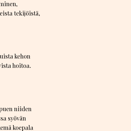
uminen,
sta tekijöistä,
uista kehon
ista hoitoa.
ppuen niiden
ssa syövän
kemä koepala