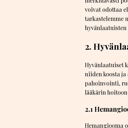
merkittävästi po
voivat odottaa e
tarkastelemme ma
hyvänlaatuisten 
2. Hyvänla
Hyvänlaatuiset k
niiden koosta ja 
pahoinvointi, ru
lääkärin hoitoon
2.1 Hemangi
Hemangiooma on 