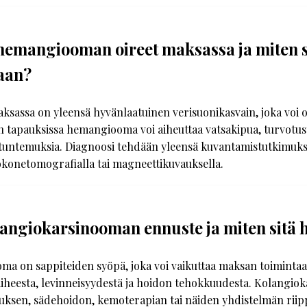
 hemangiooman oireet maksassa ja miten 
aan?
assa on yleensä hyvänlaatuinen verisuonikasvain, joka voi o
in tapauksissa hemangiooma voi aiheuttaa vatsakipua, turvotust
ntemuksia. Diagnoosi tehdään yleensä kuvantamistutkimuksi
tokonetomografialla tai magneettikuvauksella.
angiokarsinooman ennuste ja miten sitä 
ma on sappiteiden syöpä, joka voi vaikuttaa maksan toiminta
aiheesta, levinneisyydestä ja hoidon tehokkuudesta. Kolangio
kauksen, sädehoidon, kemoterapian tai näiden yhdistelmän rii