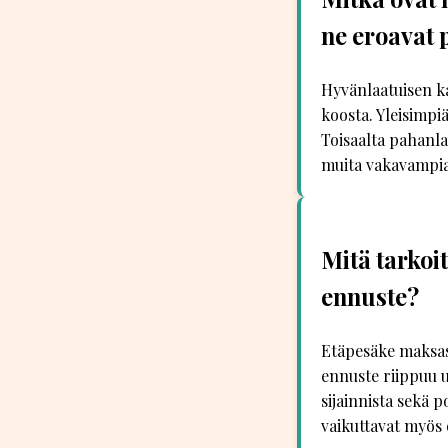
ne eroavat 
Hyvänlaatuisen ka
koosta. Yleisimpi
Toisaalta pahanla
muita vakavampia 
Mitä tarkoi
ennuste?
Etäpesäke maksas
ennuste riippuu u
sijainnista sekä 
vaikuttavat myös