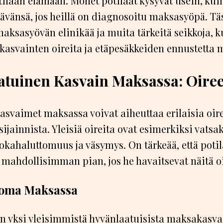
tilaan elämään. Monet potilaat kysyvät usein, ku
lävänsä, jos heillä on diagnosoitu maksasyöpä. Täs
ksasyövän elinikää ja muita tärkeitä seikkoja, k
kasvainten oireita ja etäpesäkkeiden ennustetta 
atuinen Kasvain Maksassa: Oireet
asvaimet maksassa voivat aiheuttaa erilaisia oir
sijainnista. Yleisiä oireita ovat esimerkiksi vatsak
okahaluttomuus ja väsymys. On tärkeää, että poti
 mahdollisimman pian, jos he havaitsevat näitä oi
ooma Maksassa
yksi yleisimmistä hyvänlaatuisista maksakasva