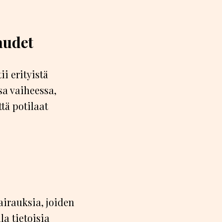
audet
i erityistä
sa vaiheessa,
tä potilaat
irauksia, joiden
la tietoisia