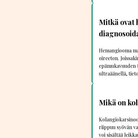
Mitkä ovat
diagnosoid
Hemangiooma maks
oireeton. Joissak
epämukavuuden tu
ultraäänellä, tie
Mikä on kol
Kolangiokarsinoo
riippuu syövän v
voi sisältää leik