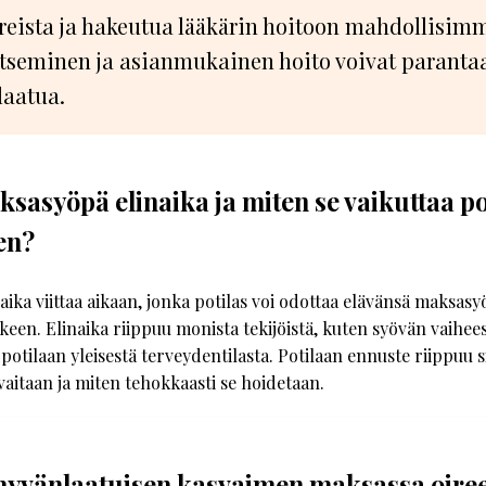
reista ja hakeutua lääkärin hoitoon mahdollisim
tseminen ja asianmukainen hoito voivat parantaa
laatua.
sasyöpä elinaika ja miten se vaikuttaa po
en?
ika viittaa aikaan, jonka potilas voi odottaa elävänsä maksas
keen. Elinaika riippuu monista tekijöistä, kuten syövän vaihee
potilaan yleisestä terveydentilasta. Potilaan ennuste riippuu si
aitaan ja miten tehokkaasti se hoidetaan.
hyvänlaatuisen kasvaimen maksassa oiree