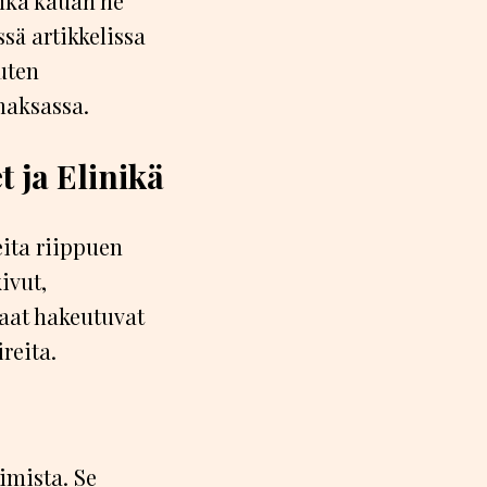
inka kauan he
sä artikkelissa
uten
maksassa.
 ja Elinikä
eita riippuen
ivut,
laat hakeutuvat
reita.
imista. Se