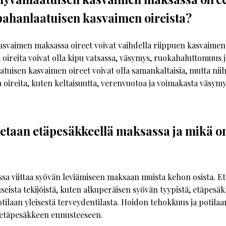
pahanlaatuisen kasvaimen oireista?
svaimen maksassa oireet voivat vaihdella riippuen kasvaimen 
ä oireita voivat olla kipu vatsassa, väsymys, ruokahaluttomuus 
atuisen kasvaimen oireet voivat olla samankaltaisia, mutta niihi
oireita, kuten keltaisuutta, verenvuotoa ja voimakasta väsymy
tetaan etäpesäkkeellä maksassa ja mikä o
sa viittaa syövän leviämiseen maksaan muista kehon osista. 
seista tekijöistä, kuten alkuperäisen syövän tyypistä, etäpesä
potilaan yleisestä terveydentilasta. Hoidon tehokkuus ja potila
 etäpesäkkeen ennusteeseen.