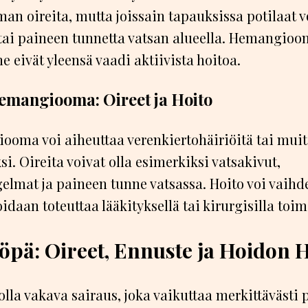
lman oireita, mutta joissain tapauksissa potilaat 
ai paineen tunnetta vatsan alueella. Hemangioo
ne eivät yleensä vaadi aktiivista hoitoa.
emangiooma: Oireet ja Hoito
oma voi aiheuttaa verenkiertohäiriöitä tai muit
i. Oireita voivat olla esimerkiksi vatsakivut,
lmat ja paineen tunne vatsassa. Hoito voi vaihd
oidaan toteuttaa lääkityksellä tai kirurgisilla toim
öpä: Oireet, Ennuste ja Hoidon 
lla vakava sairaus, joka vaikuttaa merkittävästi 