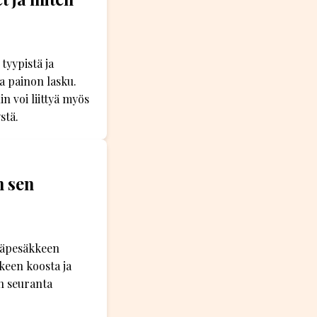
tyypistä ja
ja painon lasku.
n voi liittyä myös
stä.
n sen
Etäpesäkkeen
kkeen koosta ja
an seuranta