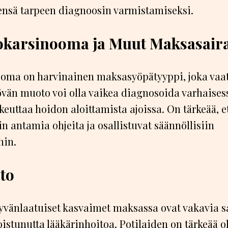
ensä tarpeen diagnoosin varmistamiseksi.
iokarsinooma ja Muut Maksasair
oma on harvinainen maksasyöpätyyppi, joka vaati
vän muoto voi olla vaikea diagnosoida varhaises
keuttaa hoidon aloittamista ajoissa. On tärkeää, et
in antamia ohjeita ja osallistuvat säännöllisiin
hin.
eto
yvänlaatuiset kasvaimet maksassa ovat vakavia sa
oistunutta lääkärinhoitoa. Potilaiden on tärkeää ol