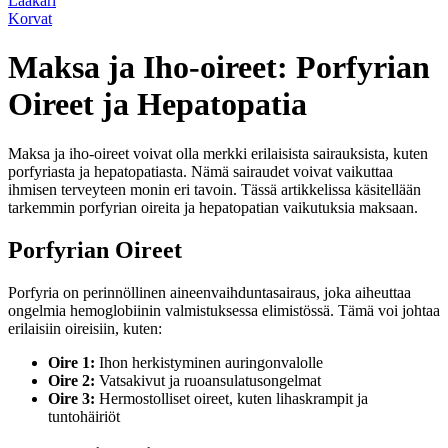
Lääkäri
Korvat
Maksa ja Iho-oireet: Porfyrian
Oireet ja Hepatopatia
Maksa ja iho-oireet voivat olla merkki erilaisista sairauksista, kuten
porfyriasta ja hepatopatiasta. Nämä sairaudet voivat vaikuttaa
ihmisen terveyteen monin eri tavoin. Tässä artikkelissa käsitellään
tarkemmin porfyrian oireita ja hepatopatian vaikutuksia maksaan.
Porfyrian Oireet
Porfyria on perinnöllinen aineenvaihduntasairaus, joka aiheuttaa
ongelmia hemoglobiinin valmistuksessa elimistössä. Tämä voi johtaa
erilaisiin oireisiin, kuten:
Oire 1:
Ihon herkistyminen auringonvalolle
Oire 2:
Vatsakivut ja ruoansulatusongelmat
Oire 3:
Hermostolliset oireet, kuten lihaskrampit ja
tuntohäiriöt