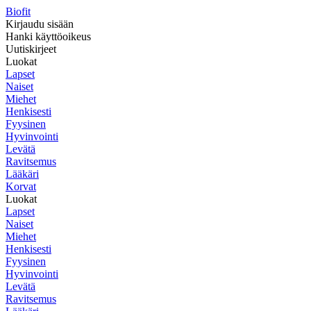
Biofit
Kirjaudu sisään
Hanki käyttöoikeus
Uutiskirjeet
Luokat
Lapset
Naiset
Miehet
Henkisesti
Fyysinen
Hyvinvointi
Levätä
Ravitsemus
Lääkäri
Korvat
Luokat
Lapset
Naiset
Miehet
Henkisesti
Fyysinen
Hyvinvointi
Levätä
Ravitsemus