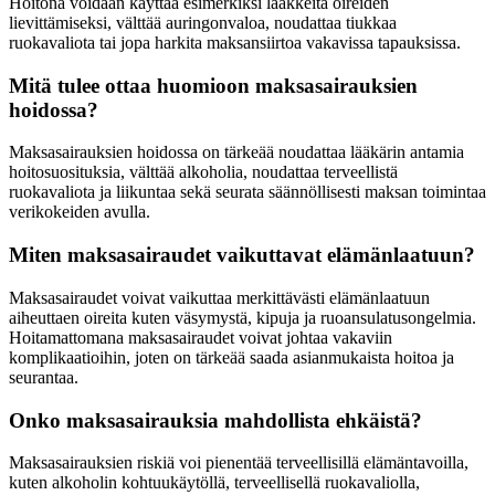
Hoitona voidaan käyttää esimerkiksi lääkkeitä oireiden
lievittämiseksi, välttää auringonvaloa, noudattaa tiukkaa
ruokavaliota tai jopa harkita maksansiirtoa vakavissa tapauksissa.
Mitä tulee ottaa huomioon maksasairauksien
hoidossa?
Maksasairauksien hoidossa on tärkeää noudattaa lääkärin antamia
hoitosuosituksia, välttää alkoholia, noudattaa terveellistä
ruokavaliota ja liikuntaa sekä seurata säännöllisesti maksan toimintaa
verikokeiden avulla.
Miten maksasairaudet vaikuttavat elämänlaatuun?
Maksasairaudet voivat vaikuttaa merkittävästi elämänlaatuun
aiheuttaen oireita kuten väsymystä, kipuja ja ruoansulatusongelmia.
Hoitamattomana maksasairaudet voivat johtaa vakaviin
komplikaatioihin, joten on tärkeää saada asianmukaista hoitoa ja
seurantaa.
Onko maksasairauksia mahdollista ehkäistä?
Maksasairauksien riskiä voi pienentää terveellisillä elämäntavoilla,
kuten alkoholin kohtuukäytöllä, terveellisellä ruokavaliolla,