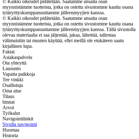
© Kaikki oikeudet pidätetään. Saatamme ansaita osan
myynnistämme tuotteista, jotka on ostettu sivustomme kautta osana
tytäryrityskumppanuuttamme jälleenmyyjien kanssa.
© Kaikki oikeudet pidätetään. Saatamme ansaita osan
myynnistämme tuotteista, jotka on ostettu sivustomme kautta osana
tytäryrityskumppanuuttamme jälleenmyyjien kanssa. Tällä sivustolla
olevaa materiaalia ei saa jäljentää, jakaa, lähettää, tallentaa
välimuistiin tai muuten käyttää, ellei meillä ole etukäteen saatu
kirjallinen lupa.
Faktat
Asiakaspalvelu
Ota yhteyttä
Lausunto
Vapaita paikkoja
Tee vinkki
Osallistuja
Oma alue
Tilaus
hinnat
Arvot
Työkalut
Navigointilinkit
Sivulla navigointi
Huomaa
Historia