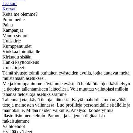
Lääkäri
Korvat
Keitä me olemme?
Puhu meille
Paina
Kampanjat
Minun sivuni
Uutiskirje
Kumppanuudet
Vinkkaa toimittajille
Kirjaudu sisään
Hanki käyttöoikeus
Uutiskirjeet
Tämä sivusto toimii parhaiten evästeiden avulla, jotka auttavat meitä
muistamaan asetuksesi.
Me ja kumppanimme käytämme evästeitä henkilötietojen käsittelyyn
ja tietojen tallentamiseen laitteellesi. Voit muuttaa valintojasi milloin
tahansa tietosuoja-asetuksissamme
Tallenna ja/tai käytä tietoja laitteesta. Käytä mahdollisimman vähän
tietoja mainosten valinnassa. Luo profiileja personoidulle sisällölle ja
mainoksille. Mittaa näiden vaikutus. Analysoi kohderyhmiä
tilastollisin menetelmin. Paranna ja laajenna digitaalisia
ratkaisujamme
Vaihtoehdot
Hylkää evästeet