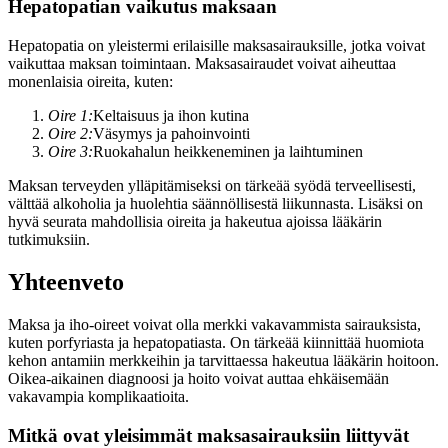
Hepatopatian vaikutus maksaan
Hepatopatia on yleistermi erilaisille maksasairauksille, jotka voivat
vaikuttaa maksan toimintaan. Maksasairaudet voivat aiheuttaa
monenlaisia oireita, kuten:
Oire 1:
Keltaisuus ja ihon kutina
Oire 2:
Väsymys ja pahoinvointi
Oire 3:
Ruokahalun heikkeneminen ja laihtuminen
Maksan terveyden ylläpitämiseksi on tärkeää syödä terveellisesti,
välttää alkoholia ja huolehtia säännöllisestä liikunnasta. Lisäksi on
hyvä seurata mahdollisia oireita ja hakeutua ajoissa lääkärin
tutkimuksiin.
Yhteenveto
Maksa ja iho-oireet voivat olla merkki vakavammista sairauksista,
kuten porfyriasta ja hepatopatiasta. On tärkeää kiinnittää huomiota
kehon antamiin merkkeihin ja tarvittaessa hakeutua lääkärin hoitoon.
Oikea-aikainen diagnoosi ja hoito voivat auttaa ehkäisemään
vakavampia komplikaatioita.
Mitkä ovat yleisimmät maksasairauksiin liittyvät