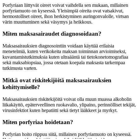
Porfyriaan liittyvät oireet voivat vaihdella sen mukaan, millainen
porfyriamuoto on kyseessä. Yleisimpiä oireita ovat vatsakivut,
hermostolliset oireet, ihon herkistyminen auringonvalolle, virtsan
värin muuttuminen sekä väsymys ja heikkous.
Miten maksasairaudet diagnosoidaan?
Maksasairauksien diagnosointiin voidaan käyttää erilaisia
menetelmiä, kuten verikokeita maksan toiminnan arvioimiseksi,
kuvantamistutkimuksia kuten ultraääntä tai tietokonetomografiaa
sekä maksabiopsiaa, jossa otetaan koepala maksasta tarkempaa
tutkimusta varten.
Mitkä ovat riskitekijöitä maksasairauksien
kehittymiselle?
Maksasairauksien riskitekijöitä voivat olla muun muassa alkoholin
liikakäyttö, epäterveellinen ruokavalio, ylipaino, perinnölliset tekijät,
virusinfektiot kuten hepatiitti sekä tietyt lääkkeet ja myrkyt.
Miten porfyriaa hoidetaan?
Porfyrian hoito riippuu siitä, millainen porfyriamuoto on kyseessä.