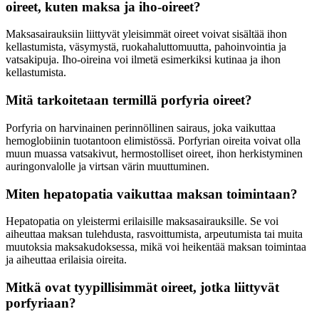
oireet, kuten maksa ja iho-oireet?
Maksasairauksiin liittyvät yleisimmät oireet voivat sisältää ihon
kellastumista, väsymystä, ruokahaluttomuutta, pahoinvointia ja
vatsakipuja. Iho-oireina voi ilmetä esimerkiksi kutinaa ja ihon
kellastumista.
Mitä tarkoitetaan termillä porfyria oireet?
Porfyria on harvinainen perinnöllinen sairaus, joka vaikuttaa
hemoglobiinin tuotantoon elimistössä. Porfyrian oireita voivat olla
muun muassa vatsakivut, hermostolliset oireet, ihon herkistyminen
auringonvalolle ja virtsan värin muuttuminen.
Miten hepatopatia vaikuttaa maksan toimintaan?
Hepatopatia on yleistermi erilaisille maksasairauksille. Se voi
aiheuttaa maksan tulehdusta, rasvoittumista, arpeutumista tai muita
muutoksia maksakudoksessa, mikä voi heikentää maksan toimintaa
ja aiheuttaa erilaisia oireita.
Mitkä ovat tyypillisimmät oireet, jotka liittyvät
porfyriaan?