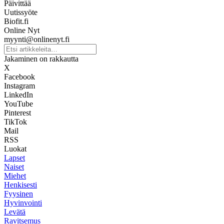
Päivittää
Uutissyöte
Biofit.fi
Online Nyt
myynti@onlinenyt.fi
Jakaminen on rakkautta
X
Facebook
Instagram
LinkedIn
YouTube
Pinterest
TikTok
Mail
RSS
Luokat
Lapset
Naiset
Miehet
Henkisesti
Fyysinen
Hyvinvointi
Levätä
Ravitsemus