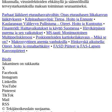
liikunnalla, virusinfektioiden ehkäisyllä ja säännöllisillä
terveystarkastuksilla maksan toiminnan seuraamiseksi.
Parhaat lääkkeet eturauhasvaivoihin: Opas eturauhasen liikakasvun
lääkitykseen
•
Kilpirauhassyöpä: Tietoa, Hoito ja Ennuste
•
Kaularangan Välilevyn Pullistuma – Oireet, Hoito ja Kuntoutus
•
Finasteridi: Haittavaikutukset ja käyttö Suomessa
•
Hirvikärpäsen
purema ja sen vaikutukset
•
MS-tauti: Monimuotoinen
Multippeliskleroosi
•
Poskionteloiden kartiokeilakuvaus – Mikä se
on?
•
Makrosyyttinen anemia vanhuksilla
•
Hinkuyskä aikuisella:
Oireet, hoito ja ennaltaehkäisy
•
FASD Piirteet ja FAS-Lapsen
Kasvonpiirteet
•
Biofit
Jakaminen on rakkautta
X
Facebook
Instagram
LinkedIn
YouTube
Pinterest
TikTok
Mail
RSS
© Tekijänoikeuslain suojaama.