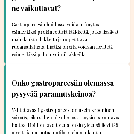
ne vaikuttavat?
Gastropareesin hoidossa voidaan käyttää
esimerkiksi prokineettisiä lääkkeitä, jotka lisäävät
mahalaukun liikkeitä ja nopeuttavat
ruoansulatusta. Lisäksi oireita voidaan lievittää
esimerkiksi pahoinvointilääkkeillä.
Onko gastropareesiin olemassa
pysyvää parannuskeinoa?
Valitettavasti gastropareesi on usein krooninen
sairaus, eikä siihen ole olemassa täysin parantavaa
hoitoa. Hoidon tavoitteena onkin yleensä lievittää
oireita ja parantaa potilaan elämänlaatua.