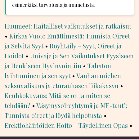
esimerkiksi turvotusta ja ummetusta.
Huumeet: Haitalliset vaikutukset ja ratkaisut
•
Kirkas Vuoto Emättimestä: Tunnista Oireet
ja Selvitä Syyt
•
Röyhtäily – Syyt, Oireet ja
Hoidot
•
Univaje ja Sen Vaikutukset Fyysiseen
ja Henkiseen Hyvinvointiin
•
Tahaton
laihtuminen ja sen syyt
•
Vanhan miehen
seksuaalisuus ja eturauhasen liikakasvu
•
Keuhkokuvaus: Mitä se on ja miten se
tehdään?
•
Väsymysoireyhtymä ja ME-tauti:
Tunnista oireet ja löydä helpotusta
•
Erektiohäiriöiden Hoito – Täydellinen Opas
•