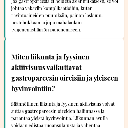
Jos gastropareesia ei hoideta asianmukaisesti, se voi
johtaa vakaviin komplikaatioihin, kuten
ravintoaineiden puutoksiin, painon laskuun,
nestehukkaan ja jopa mahalaukun
tyhjenemishäiriön pahenemiseen.
Miten liikunta ja fyysinen
aktiivisuus vaikuttavat
gastropareesin oireisiin ja yleiseen
hyvinvointiin?
Säännöllinen liikunta ja fyysinen aktiivisuus voivat
auttaa gastropareesin oireiden hallinnassa ja
parantaa yleistä hyvinvointia. Liikunnan avulla
voidaan edistää ruoansulatusta ja vähentää