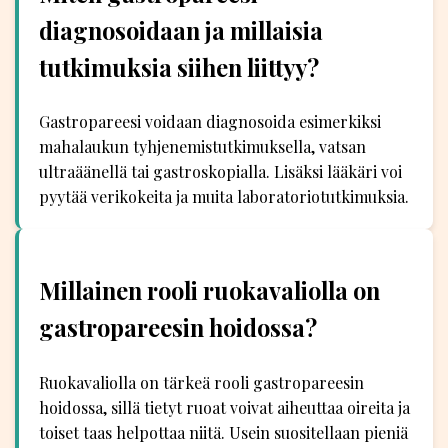
diagnosoidaan ja millaisia
tutkimuksia siihen liittyy?
Gastropareesi voidaan diagnosoida esimerkiksi
mahalaukun tyhjenemistutkimuksella, vatsan
ultraäänellä tai gastroskopialla. Lisäksi lääkäri voi
pyytää verikokeita ja muita laboratoriotutkimuksia.
Millainen rooli ruokavaliolla on
gastropareesin hoidossa?
Ruokavaliolla on tärkeä rooli gastropareesin
hoidossa, sillä tietyt ruoat voivat aiheuttaa oireita ja
toiset taas helpottaa niitä. Usein suositellaan pieniä