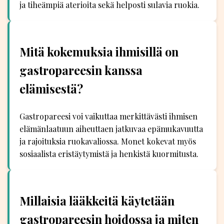
ja tiheämpiä aterioita sekä helposti sulavia ruokia.
Mitä kokemuksia ihmisillä on
gastropareesin kanssa
elämisestä?
Gastropareesi voi vaikuttaa merkittävästi ihmisen
elämänlaatuun aiheuttaen jatkuvaa epämukavuutta
ja rajoituksia ruokavaliossa. Monet kokevat myös
sosiaalista eristäytymistä ja henkistä kuormitusta.
Millaisia lääkkeitä käytetään
gastropareesin hoidossa ja miten