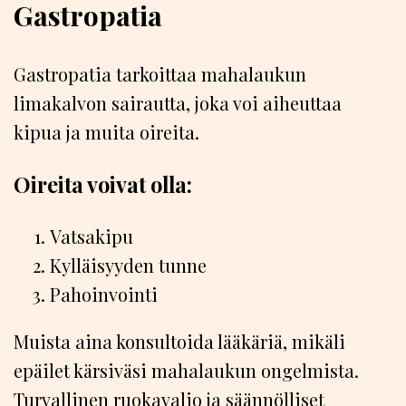
Gastropatia
Gastropatia tarkoittaa mahalaukun
limakalvon sairautta, joka voi aiheuttaa
kipua ja muita oireita.
Oireita voivat olla:
Vatsakipu
Kylläisyyden tunne
Pahoinvointi
Muista aina konsultoida lääkäriä, mikäli
epäilet kärsiväsi mahalaukun ongelmista.
Turvallinen ruokavalio ja säännölliset