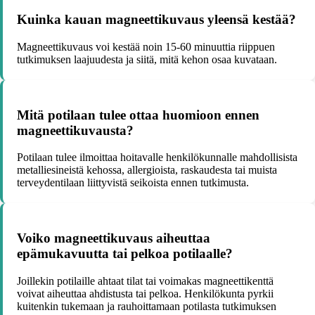
Kuinka kauan magneettikuvaus yleensä kestää?
Magneettikuvaus voi kestää noin 15-60 minuuttia riippuen
tutkimuksen laajuudesta ja siitä, mitä kehon osaa kuvataan.
Mitä potilaan tulee ottaa huomioon ennen
magneettikuvausta?
Potilaan tulee ilmoittaa hoitavalle henkilökunnalle mahdollisista
metalliesineistä kehossa, allergioista, raskaudesta tai muista
terveydentilaan liittyvistä seikoista ennen tutkimusta.
Voiko magneettikuvaus aiheuttaa
epämukavuutta tai pelkoa potilaalle?
Joillekin potilaille ahtaat tilat tai voimakas magneettikenttä
voivat aiheuttaa ahdistusta tai pelkoa. Henkilökunta pyrkii
kuitenkin tukemaan ja rauhoittamaan potilasta tutkimuksen