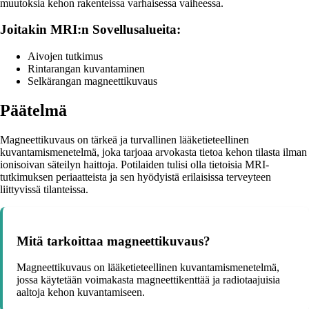
muutoksia kehon rakenteissa varhaisessa vaiheessa.
Joitakin MRI:n Sovellusalueita:
Aivojen tutkimus
Rintarangan kuvantaminen
Selkärangan magneettikuvaus
Päätelmä
Magneettikuvaus on tärkeä ja turvallinen lääketieteellinen
kuvantamismenetelmä, joka tarjoaa arvokasta tietoa kehon tilasta ilman
ionisoivan säteilyn haittoja. Potilaiden tulisi olla tietoisia MRI-
tutkimuksen periaatteista ja sen hyödyistä erilaisissa terveyteen
liittyvissä tilanteissa.
Mitä tarkoittaa magneettikuvaus?
Magneettikuvaus on lääketieteellinen kuvantamismenetelmä,
jossa käytetään voimakasta magneettikenttää ja radiotaajuisia
aaltoja kehon kuvantamiseen.