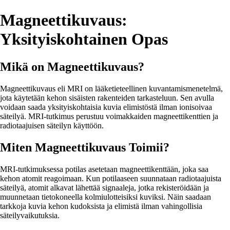
Magneettikuvaus:
Yksityiskohtainen Opas
Mikä on Magneettikuvaus?
Magneettikuvaus eli MRI on lääketieteellinen kuvantamismenetelmä,
jota käytetään kehon sisäisten rakenteiden tarkasteluun. Sen avulla
voidaan saada yksityiskohtaisia kuvia elimistöstä ilman ionisoivaa
säteilyä. MRI-tutkimus perustuu voimakkaiden magneettikenttien ja
radiotaajuisen säteilyn käyttöön.
Miten Magneettikuvaus Toimii?
MRI-tutkimuksessa potilas asetetaan magneettikenttään, joka saa
kehon atomit reagoimaan. Kun potilaaseen suunnataan radiotaajuista
säteilyä, atomit alkavat lähettää signaaleja, jotka rekisteröidään ja
muunnetaan tietokoneella kolmiulotteisiksi kuviksi. Näin saadaan
tarkkoja kuvia kehon kudoksista ja elimistä ilman vahingollisia
säteilyvaikutuksia.