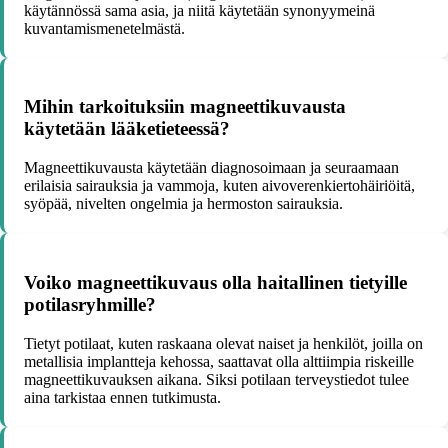
käytännössä sama asia, ja niitä käytetään synonyymeinä
kuvantamismenetelmästä.
Mihin tarkoituksiin magneettikuvausta
käytetään lääketieteessä?
Magneettikuvausta käytetään diagnosoimaan ja seuraamaan
erilaisia sairauksia ja vammoja, kuten aivoverenkiertohäiriöitä,
syöpää, nivelten ongelmia ja hermoston sairauksia.
Voiko magneettikuvaus olla haitallinen tietyille
potilasryhmille?
Tietyt potilaat, kuten raskaana olevat naiset ja henkilöt, joilla on
metallisia implantteja kehossa, saattavat olla alttiimpia riskeille
magneettikuvauksen aikana. Siksi potilaan terveystiedot tulee
aina tarkistaa ennen tutkimusta.