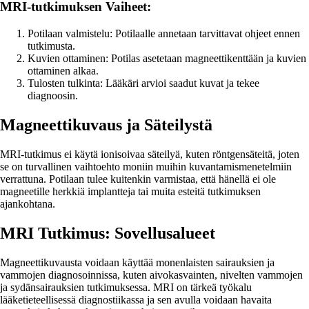
MRI-tutkimuksen Vaiheet:
Potilaan valmistelu: Potilaalle annetaan tarvittavat ohjeet ennen
tutkimusta.
Kuvien ottaminen: Potilas asetetaan magneettikenttään ja kuvien
ottaminen alkaa.
Tulosten tulkinta: Lääkäri arvioi saadut kuvat ja tekee
diagnoosin.
Magneettikuvaus ja Säteilystä
MRI-tutkimus ei käytä ionisoivaa säteilyä, kuten röntgensäteitä, joten
se on turvallinen vaihtoehto moniin muihin kuvantamismenetelmiin
verrattuna. Potilaan tulee kuitenkin varmistaa, että hänellä ei ole
magneetille herkkiä implantteja tai muita esteitä tutkimuksen
ajankohtana.
MRI Tutkimus: Sovellusalueet
Magneettikuvausta voidaan käyttää monenlaisten sairauksien ja
vammojen diagnosoinnissa, kuten aivokasvainten, nivelten vammojen
ja sydänsairauksien tutkimuksessa. MRI on tärkeä työkalu
lääketieteellisessä diagnostiikassa ja sen avulla voidaan havaita